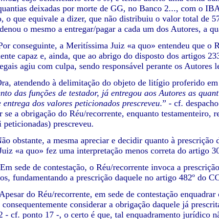
quantias deixadas por morte de GG, no Banco 2..., com o IB
o, o que equivale a dizer, que não distribuiu o valor total de
denou o mesmo a entregar/pagar a cada um dos Autores, a quan
nseguinte, a Meritíssima Juiz «a quo» entendeu que o Réu
ente capaz e, ainda, que ao abrigo do disposto dos artigos 233
legais agiu com culpa, sendo responsável perante os Autores l
tendendo à delimitação do objeto de litígio proferido em 
to das funções de testador, já entregou aos Autores as quan
 entrega dos valores peticionados prescreveu
.” - cf. despach
r se a obrigação do Réu/recorrente, enquanto testamenteiro, r
 peticionadas) prescreveu.
tante, a mesma apreciar e decidir quanto à prescrição da 
Juiz «a quo» fez uma interpretação menos correta do artigo 30
e de contestação, o Réu/recorrente invoca a prescrição do
tos, fundamentando a prescrição daquele no artigo 482º do CC
r do Réu/recorrente, em sede de contestação enquadrar 
e, consequentemente considerar a obrigação daquele já prescrit
 - cf. ponto 17 -, o certo é que, tal enquadramento jurídico