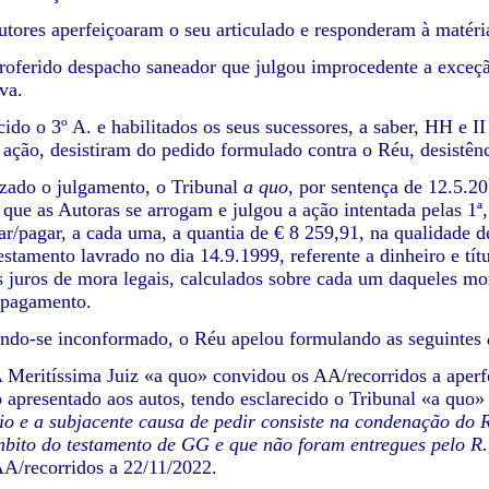
aperfeiçoaram o seu articulado e responderam à matéria e
do despacho saneador que julgou improcedente a exceção de
va.
º A. e habilitados os seus sucessores, a saber, HH e II (p
 ação, desistiram do pedido formulado contra o Réu, desistê
o julgamento, o Tribunal
a quo
, por sentença de 12.5.2
 que as Autoras se arrogam e julgou a ação intentada pelas 1ª,
ar/pagar, a cada uma, a quantia de € 8 259,91, na qualidade
estamento lavrado no dia 14.9.1999, referente a dinheiro e tít
s juros de mora legais, calculados sobre cada um daqueles mon
o pagamento.
 inconformado, o Réu apelou formulando as seguintes
A Meritíssima Juiz «a quo» convidou os AA/recorridos a aperf
 apresentado aos autos, tendo esclarecido o Tribunal «a quo»
rio e a subjacente causa de pedir consiste na condenação do
bito do testamento de GG e que não foram entregues pelo R.
AA/recorridos a 22/11/2022.