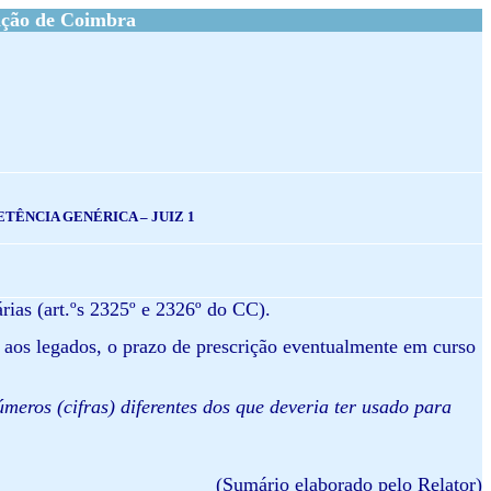
ação de Coimbra
TÊNCIA GENÉRICA – JUIZ 1
rias (art.ºs 2325º e 2326º do CC).
 aos legados, o prazo de prescrição eventualmente em curso
úmeros (cifras) diferentes dos que deveria ter usado para
(Sumário elaborado pelo Relator)