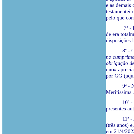
e as demais 
testamenteir
pelo que con
7ª - Por co
de era totalm
disposições 
8ª - Ora, a
no cumprimen
obrigação de
quo» aprecia
por GG (aqui
9ª - Não obs
Meritíssima 
10ª - Em sed
presentes au
11ª - Apesa
(três anos) 
em 21/4/2022