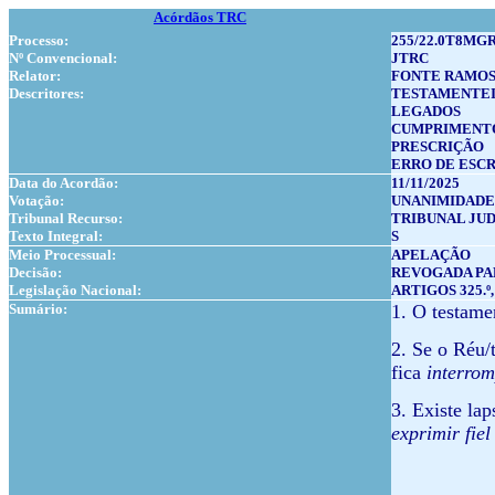
Acórdãos TRC
Processo:
255/22.0T8MGR
Nº Convencional:
JTRC
Relator:
FONTE RAMO
Descritores:
TESTAMENTE
LEGADOS
CUMPRIMENT
PRESCRIÇÃO
ERRO DE ESCR
Data do Acordão:
11/11/2025
Votação:
UNANIMIDADE
Tribunal Recurso:
TRIBUNAL JUD
Texto Integral:
S
Meio Processual:
APELAÇÃO
Decisão:
REVOGADA P
Legislação Nacional:
ARTIGOS 325.º,
Sumário:
1. O
testamen
2. Se o Réu/
fica
interro
3. Existe lap
exprimir fie