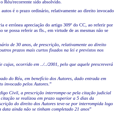
 o Réu/recorrente sido absolvido.
tos é o prazo ordinário, relativamente ao direito invocado
 errónea apreciação do artigo 309º do CC, ao referir por
o se possa referir as fls., em virtude de as mesmas não se
nário de 30 anos, de prescrição, relativamente ao direito
tros prazos mais curtos fixados na lei e previstos nos
e cujus, ocorrido em ../../2001, pelo que aquele prescreverá
gado do Réu, em benefício dos Autores, dado entrada em
ito invocado pelos Autores
.”
digo Civil, a prescrição interrompe-se pela citação judicial
citação se realizou em prazo superior a 5 dias da
crição do direito dos Autores teve-se por interrompida logo
sta data ainda não se tinham completado 21 anos
”