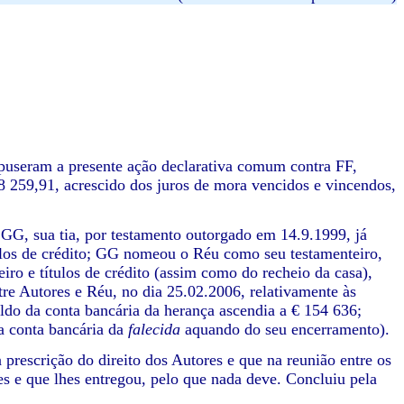
puseram a presente ação declarativa comum contra FF,
8 259,91, acrescido dos juros de mora vencidos e vincendos,
, sua tia, por testamento outorgado em 14.9.1999, já
tulos de crédito; GG nomeou o Réu como seu testamenteiro,
iro e títulos de crédito (assim como do recheio da casa),
tre Autores e Réu, no dia 25.02.2006, relativamente às
ldo da conta bancária da herança ascendia a € 154 636;
da conta bancária da
falecida
aquando do seu encerramento).
escrição do direito dos Autores e que na reunião entre os
es e que lhes entregou, pelo que nada deve. Concluiu pela