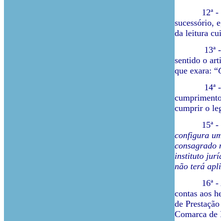
12ª - Tendo
sucessório, 
da leitura cu
13ª - Sucede
sentido o ar
que exara: “
14ª - Ora, o
cumprimento 
cumprir o l
15ª - Confo
configura um 
consagrado n
instituto ju
não terá apl
16ª - Ao qu
contas aos h
de Prestação
Comarca de L