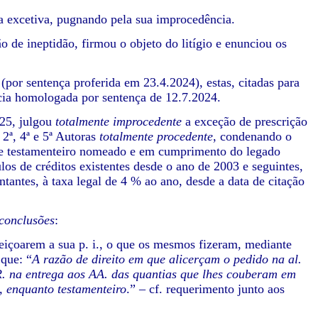
xcetiva, pugnando pela sua improcedência.
 ineptidão, firmou o objeto do litígio e enunciou os
or sentença proferida em 23.4.2024), estas, citadas para
ncia homologada por sentença de 12.7.2024.
025, julgou
totalmente improcedente
a exceção de prescrição
 2ª, 4ª e 5ª Autoras
totalmente procedente
, condenando o
 de testamenteiro nomeado e em cumprimento do legado
ulos de créditos existentes desde o ano de 2003 e seguintes,
tantes, à taxa legal de 4 % ao ano, desde a data de citação
conclusões
:
eiçoarem a sua p. i., o que os mesmos fizeram, mediante
 que: “
A razão de direito em que alicerçam o pedido na al.
 R. na entrega aos AA. das quantias que lhes couberam em
, enquanto testamenteiro
.” – cf. requerimento junto aos