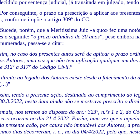
ecidido por sentença judicial, já transitada em julgado, tendo
nseguinte, o prazo da prescrição a aplicar aos presentes au
s, conforme impõe o artigo 309º do CC.
, porém, que a Meritíssima Juiz «a quo» fez uma notória e
s o seguinte: “
o prazo ordinário de 30 anos
”, pese embora nã
numeradas, passa-se a citar:
sim, no caso dos presentes autos será de aplicar o prazo ordi
os Autores, uma vez que não tem aplicação qualquer um dos ou
 e 312º a 317º do Código Civil
.”
direito ao legado dos Autores existe desde o falecimento da d
...)”
ssim, tendo a presente ação, destinada ao cumprimento do le
 30.3.2022, nesta data ainda não se mostrava prescrito o dire
mais, nos termos do disposto do art.º 323º, n.ºs 1 e 2, do Có
 caso ocorreu no dia 21.4.2022. Porém, uma vez que a aquela 
da presente ação, por causa não imputável aos Autores, a pres
cinco dias decorreram, i. e., no dia 04/4/2022, pelo que, ne