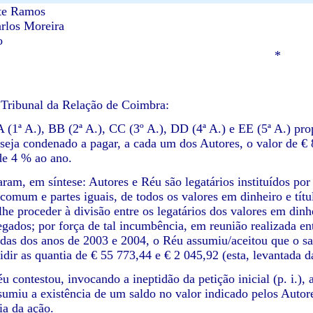
nte Ramos
rlos Moreira
o
*
 Tribunal da Relação de Coimbra:
.), BB (2ª A.), CC (3º A.), DD (4ª A.) e EE (5ª A.)
pro
seja condenado a pagar, a cada um dos Autores, o valor de € 
 de 4 % ao ano.
m síntese: Autores e Réu são legatários instituídos por GG
 comum e partes iguais, de todos os valores em dinheiro e tí
he proceder à divisão entre os legatários dos valores em dinhe
egados; por força de tal incumbência, em reunião realizada en
adas dos anos de 2003 e 2004, o Réu assumiu/aceitou que o sa
vidir as quantia de € 55 773,44 e € 2 045,92 (esta, levantada 
tou, invocando a ineptidão da petição inicial (p. i.), a pr
ssumiu a existência de um saldo no valor indicado pelos Autor
a da ação.