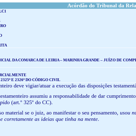
Acórdão do Tribunal da Rel
.C1
S
IRO
O
ITA
ICIAL DA COMARCA DE LEIRIA – MARINHA GRANDE – JUÍZO DE COMPE
ARCIALMENTE
 2325º E 2326º DO CÓDIGO CIVIL
teiro deve vigiar/atuar a execução das disposições testamentá
testamenteiro assumiu a responsabilidade de dar cumprimento
mpido
(art.º 325º do CC).
so material se o juiz, ao manifestar o seu pensamento,
usou
n
l e corretamente as ideias que tinha na mente
.