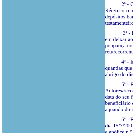
2ª - Config
Réu/recorren
depósitos ba
testamenteir
3ª - De cu
em deixar ao
poupança no 
réu/recorrent
4ª - Incumb
quantias que
abrigo do di
5ª - Face à
Autores/reco
data do seu 
beneficiário
aquando do e
6ª - Fundam
dia 15/7/200
a apólice n.