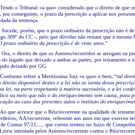
 o Tribunal «a quo» considerado que o direito de que os A
e, por conseguinte, o prazo da prescrição a aplicar nos presen
idada da sentença.
, porém, que o prazo ordinário da prescrição não é de trin
tigo 309º do CC -, pelo que dúvidas não restam que a mesma f
O prazo ordinário da prescrição é de vinte anos
.”
 direito de que os Autores/recorridos se arrogam na prese
do legado que deixado a ambas as partes, por testamento e no 
egado deixado por GG.
rme refere a Meritíssima Juiz «a quo» e bem, “
tal dire
direito disponível destes e a lei não os isenta dessa prescriç
a lei, na parte respeitante à matéria sucessória, e a lei con
rídico ou meio que não o do enriquecimento sem causa, para po
icação ao caso dos presentes autos o instituto do enriquecim
e acresce que o Réu/recorrente na qualidade de testament
erdeiros, AA/recorrente, referente aos anos em que exerceu t
 de Contas 97/21...., que correu termos no Juízo de Competê
eiria intentada pelos Autores/recorrente contra o Réu/recorre