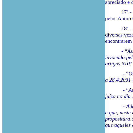
apreciado e d
17ª - Por co
pelos Autore
18ª - Sucede
diversas veze
encontrarem 
- “
As
invocado pel
artigos 310º
- “
O 
a 28.4.2031
(
- “
A
juízo no dia
-
Ade
e que, neste
propositura 
que aqueles 