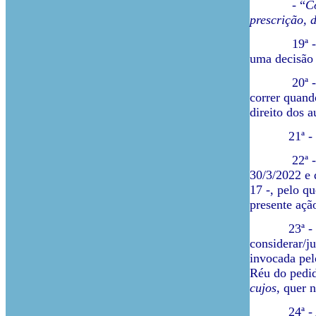
- “
Co
prescrição, 
19ª - Tal in
uma decisão 
20ª - Aplic
correr quando
direito dos 
21ª - Pelo 
22ª - Ora, 
30/3/2022 e 
17 -, pelo q
presente ação
23ª - Pelo 
considerar/j
invocada pel
Réu do pedid
cujos
, quer 
24ª - Acresc