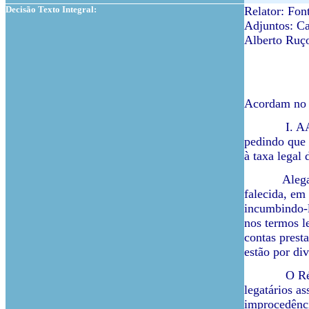
Decisão Texto Integral:
Relator: Fo
Adjuntos: Ca
Alberto Ruç
Acordam no
I. AA (1ª A
pedindo que 
à taxa legal
Alegaram, e
falecida, em
incumbindo-l
nos termos l
contas prest
estão por di
O Réu contes
legatários a
improcedênci