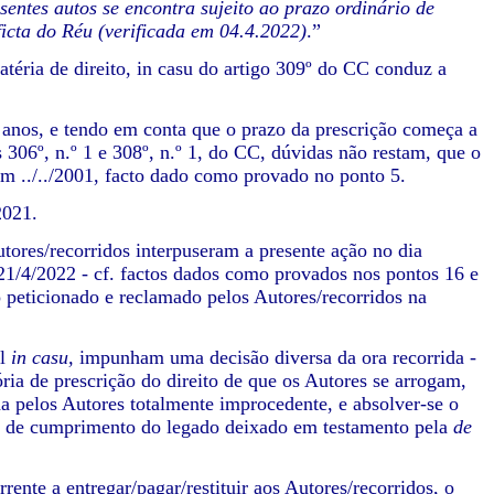
sentes autos se encontra sujeito ao prazo ordinário de
ficta do Réu (verificada em 04.4.2022)
.”
ria de direito, in casu do artigo 309º do CC conduz a
os, e tendo em conta que o prazo da prescrição começa a
s 306º, n.º 1 e 308º, n.º 1, do CC, dúvidas não restam, que o
em ../../2001, facto dado como provado no ponto 5.
2021.
es/recorridos interpuseram a presente ação no dia
21/4/2022 - cf. factos dados como provados nos pontos 16 e
to peticionado e reclamado pelos Autores/recorridos na
el
in casu,
impunham uma decisão diversa da ora recorrida -
ria de prescrição do direito de que os Autores se arrogam,
da pelos Autores totalmente improcedente, e absolver-se o
ulo de cumprimento do legado deixado em testamento pela
de
e a entregar/pagar/restituir aos Autores/recorridos, o