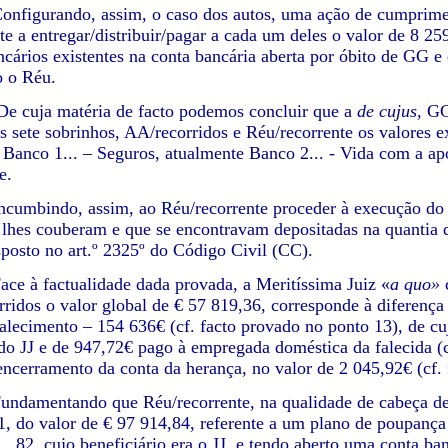
urando, assim, o caso dos autos, uma ação de cumpriment
te a entregar/distribuir/pagar a cada um deles o valor de 8 2
ncários existentes na conta bancária aberta por óbito de GG e
o o Réu.
ja matéria de facto podemos concluir que a
de cujus,
GG
s sete sobrinhos, AA/recorridos e Réu/recorrente os valores e
Banco 1... – Seguros, atualmente Banco 2... - Vida com a apó
e.
indo, assim, ao Réu/recorrente proceder à execução do leg
 lhes couberam e que se encontravam depositadas na quantia
sposto no art.º 2325º do Código Civil (CC).
 factualidade dada provada, a Meritíssima Juiz «
a quo»
rridos o valor global de € 57 819,36, corresponde à diferença
falecimento – 154 636€ (cf. facto provado no ponto 13), de cu
 do JJ e de 947,72€ pago à empregada doméstica da falecida (c
ncerramento da conta da herança, no valor de 2 045,92€ (cf. 
entando que Réu/recorrente, na qualidade de cabeça de cas
1, do valor de € 97 914,84, referente a um plano de poupança
º ...82, cujo beneficiário era o JJ, e tendo aberto uma conta 