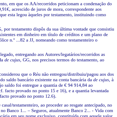
o, em que os AA/recorridos peticionam a condenação do
59,91€, acrescido de juros de mora, correspondente aos
 que esta legou àqueles por testamento, instituindo como
, por testamento dispôs da sua última vontade que consistiu
xistentes em dinheiro em título de créditos e um plano de
lice n.º ...82 a JJ, nomeando como testamenteiro o
ado, entregando aos Autores/legatários/recorridos as
 da
de cujus
, GG, nos precisos termos do testamento, ao
considerou que o Réu não entregou/distribuiu/pagou aos dos
 do saldo bancário existente na conta bancária da
de cujus
, à
jo saldo foi entregue a quantia de € 94 914,84 ao
f. facto provado no ponto 15 e 16), e a quantia levantada
facto provado no ponto 12.6).
al/testamenteiro, ao proceder ao resgate antecipado, no
 no Banco 1... – Seguros, atualmente Banco 2... - Vida com
bancária em seu nome exclusivo, constituída com aquele valor