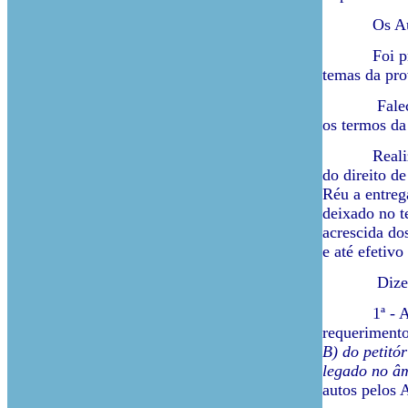
Os Autores 
Foi proferi
temas da pro
Falecido o 3
os termos da
Realizado 
do direito de
Réu a entreg
deixado no t
acrescida do
e até efetiv
Dizendo-se
1ª - 
requerimento
B) do petitó
legado no âm
autos pelos 