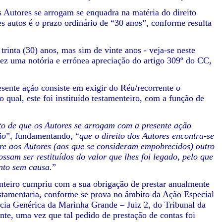
utores se arrogam se enquadra na matéria do direito
tes autos é o prazo ordinário de “30 anos”, conforme resulta
ta (30) anos, mas sim de vinte anos - veja-se neste
ez uma notória e errónea apreciação do artigo 309º do CC,
nte ação consiste em exigir do Réu/recorrente o
qual, este foi instituído testamenteiro, com a função de
ito de que os Autores se arrogam com a presente ação
ão
”, fundamentando, “
que o direito dos Autores encontra-se
fere aos Autores (aos que se consideram empobrecidos) outro
ssam ser restituídos do valor que lhes foi legado, pelo que
ento sem causa.
”
eiro cumpriu com a sua obrigação de prestar anualmente
estamentaria, conforme se prova no âmbito da Ação Especial
ncia Genérica da Marinha Grande – Juiz 2, do Tribunal da
nte, uma vez que tal pedido de prestação de contas foi