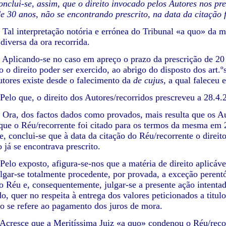
nclui-se, assim, que o direito invocado pelos Autores nos pre
de 30 anos, não se encontrando prescrito, na data da citação 
terpretação notória e errónea do Tribunal «a quo» da maté
diversa da ora recorrida.
ando-se no caso em apreço o prazo da prescrição de 20 an
 o direito poder ser exercido, ao abrigo do disposto dos art.º
autores existe desde o falecimento da
de cujus,
a qual faleceu 
que, o direito dos Autores/recorridos prescreveu a 28.4.
dos factos dados como provados, mais resulta que os Autor
que o Réu/recorrente foi citado para os termos da mesma em 
ue, conclui-se que à data da citação do Réu/recorrente o direi
 já se encontrava prescrito.
exposto, afigura-se-nos que a matéria de direito aplicáv
ulgar-se totalmente procedente, por provada, a exceção perentó
o Réu e, consequentemente, julgar-se a presente ação intenta
o, quer no respeita à entrega dos valores peticionados a tit
no se refere ao pagamento dos juros de mora.
e que a Meritíssima Juiz «a quo» condenou o Réu/recorrent