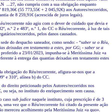
AN ...27, não cumpriu com a sua obrigação enquanto
 57 819,36€ (55 773,55€ + 2 045,92€) aos Autores/recorridos,
tia de 8 259,91€ (acrescida de juros legais).
/recorrente não agiu com o dever de cuidado que devia e
2º, n.º 2 e 483º, n.º 1, do CC o Réu/recorrente, à luz de tais
egatários/recorridos, pelos danos causados.
sede do despacho saneador, como sendo: - “
saber se o Réu,
tias deixadas em testamento a estes, por GG
; -
saber se a
o proferido a 23/01/2023, impunha-se à Meritíssima Juiz «a
eferente à entrega das quantias deixadas em testamento estes
obrigação do Réu/recorrente, afigura-se-nos que a
9º e 310º, alínea b) do CC.
 direito peticionado pelos Autores/recorridos nos
, ou seja, no instituto do enriquecimento sem causa.
o caso
sub judice
naquele instituto, cuja prescrição é de 3
a, uma vez que o Réu/recorrente foi citado da presente ação
 não mereceu acolhimento pela Meritíssima Juiz «a quo».