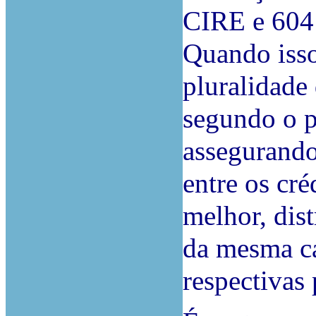
CIRE e 604 
Quando isso
pluralidade 
segundo o p
assegurando
entre os cr
melhor, dis
da mesma ca
respectivas 