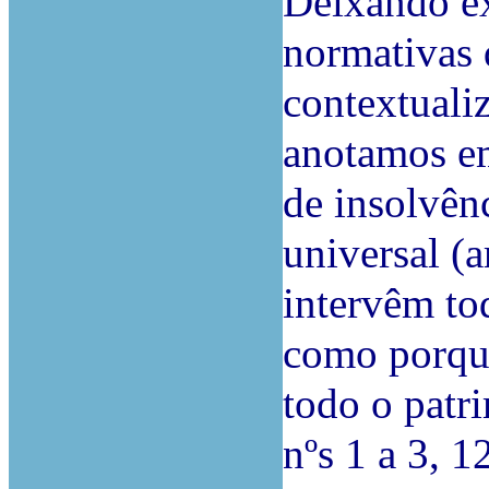
Deixando ex
normativas 
contextualiz
anotamos em
de insolvên
universal (a
intervêm to
como porque
todo o patri
nºs 1 a 3, 1