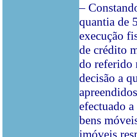
– Constando
quantia de 
execução fi
de crédito 
do referido 
decisão a q
apreendidos
efectuado a
bens móveis
imóveis res