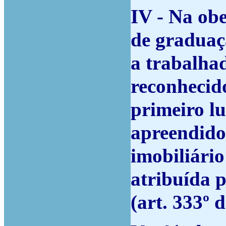
IV - Na obe
de graduaçã
a trabalha
reconhecid
primeiro lu
apreendido
imobiliário
atribuída p
(art. 333º 