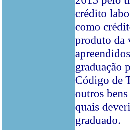
2015 pelo t
crédito lab
como crédit
produto da 
apreendidos
graduação p
Código de T
outros bens
quais deveri
graduado.