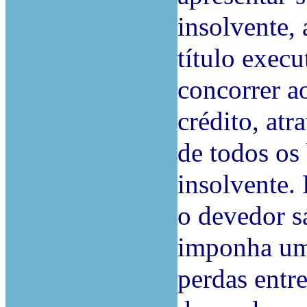
insolvente,
título exec
concorrer a
crédito, at
de todos os
insolvente.
o devedor sa
imponha um 
perdas entre