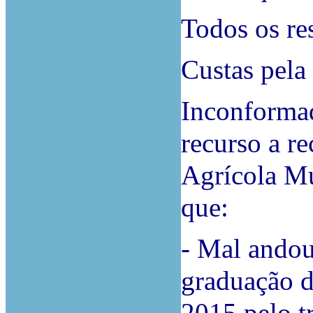
Todos os re
Custas pela
Inconformad
recurso a r
Agrícola Mu
que:
- Mal andou
graduação d