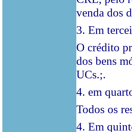
venda dos d
3. Em tercei
O crédito pr
dos bens mó
UCs.;.
4. em quart
Todos os re
4. Em quint