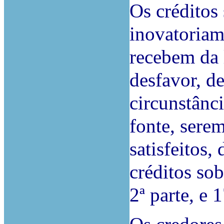
Os créditos
inovatoriam
recebem da 
desfavor, d
circunstânc
fonte, sere
satisfeitos,
créditos sob
2ª parte, e 