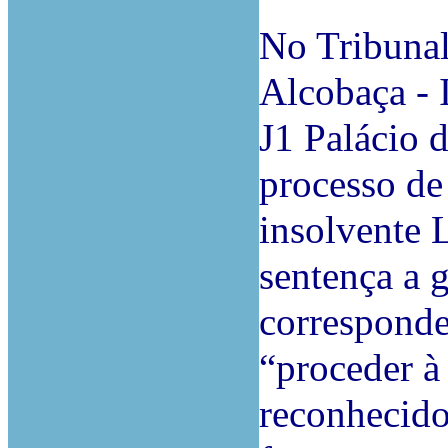
No Tribunal
Alcobaça - I
J1 Palácio d
processo de
insolvente L
sentença a 
corresponde
“
proceder à
reconhecido