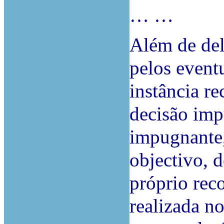
… …
Além de del
pelos event
instância re
decisão imp
impugnante,
objectivo, d
próprio reco
realizada n