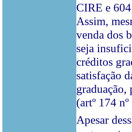
CIRE e 604 
Assim, mes
venda dos b
seja insufic
créditos gra
satisfação 
graduação, 
(artº 174 nº
Apesar dess