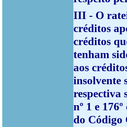
III - O rat
créditos ap
créditos q
tenham sid
aos crédit
insolvente 
respectiva s
nº 1 e 176º
do Código C