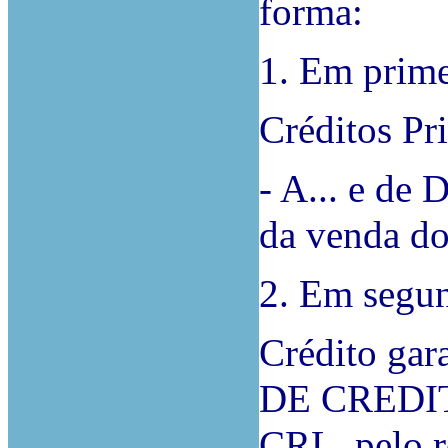
forma:
1. Em prime
Créditos Pri
- A... e de 
da venda do
2. Em segun
Crédito gar
DE CREDI
CRL, pelo r