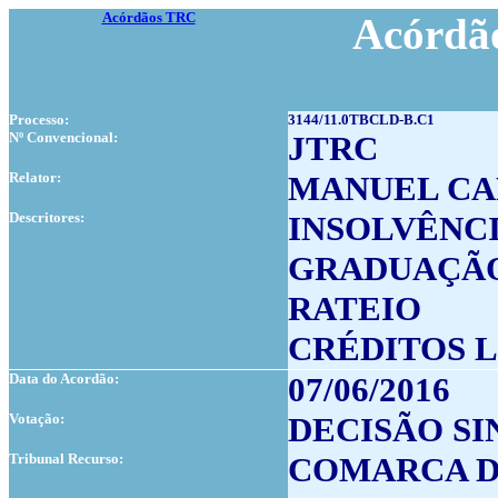
Acórdãos TRC
Acórdão
Processo:
3144/11.0TBCLD-B.C1
Nº Convencional:
JTRC
Relator:
MANUEL CA
Descritores:
INSOLVÊNC
GRADUAÇÃO
RATEIO
CRÉDITOS 
Data do Acordão:
07/06/2016
Votação:
DECISÃO S
Tribunal Recurso:
COMARCA DE