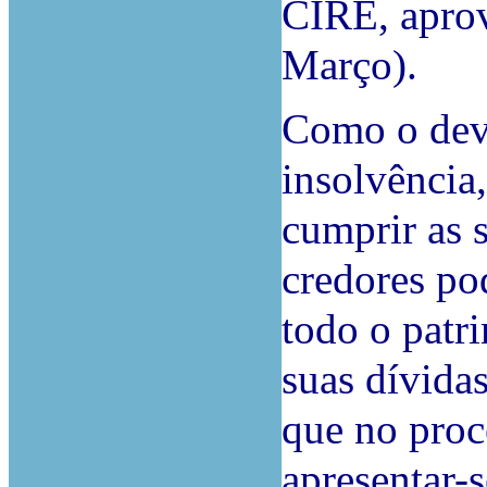
CIRE, aprov
Março).
Como o deve
insolvência,
cumprir as 
credores po
todo o patr
suas dívidas
que no proc
apresentar-