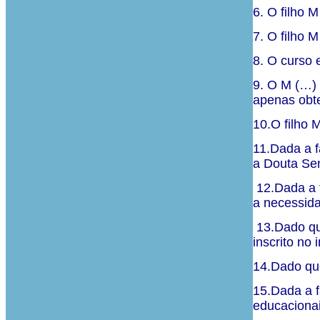
6. O filho 
7. O filho 
8. O curso 
9. O M (…) 
apenas obt
10.O filho 
11.Dada a f
a Douta Sen
12.Dada a f
a necessid
13.Dado que
inscrito no 
14.Dado que
15.Dada a f
educacionai