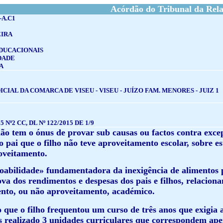
Acórdão do Tribunal da Rel
-A.C1
IRA
DUCACIONAIS
DADE
A
CIAL DA COMARCA DE VISEU - VISEU - JUÍZO FAM. MENORES - JUIZ 1
5 Nº2 CC, DL Nº 122/2015 DE 1/9
não tem o ónus de provar sub causas ou factos contra exce
 pai que o filho não teve aproveitamento escolar, sobre es
roveitamento.
azoabilidade» fundamentadora da inexigência de alimentos 
ova dos rendimentos e despesas dos pais e filhos, relaciona
nto, ou não aproveitamento, académico.
 que o filho frequentou um curso de três anos que exigia a
s realizado 3 unidades curriculares que correspondem apen