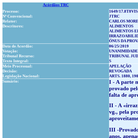
Acórdãos TRC
Processo:
1649/17.8T8VIS
Nº Convencional:
JTRC
Relator:
CARLOS MORE
Descritores:
ALIMENTOS
ALIMENTOS E
IRRAZOABILI
ÓNUS DA PROV
Data do Acordão:
06/25/2019
Votação:
UNANIMIDADE
Tribunal Recurso:
TRIBUNAL JUDI
Texto Integral:
S
Meio Processual:
APELAÇÃO
Decisão:
REVOGADA
Legislação Nacional:
ARTS. 1880, 190
Sumário:
I - A parte 
provado pelo
falta de ap
II - A «irr
vg., pela pr
aproveitame
III -Provado
anos, apena