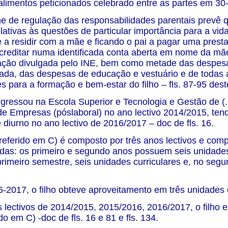
alimentos peticionados celebrado entre as partes em 30
me de regulação das responsabilidades parentais prevê
lativas às questões de particular importância para a vida
e a residir com a mãe e ficando o pai a pagar uma prest
creditar numa identificada conta aberta em nome da mã
flação divulgada pelo INE, bem como metade das despe
ada, das despesas de educação e vestuário e de todas
s para a formação e bem-estar do filho – fls. 87-95 des
ingressou na Escola Superior e Tecnologia e Gestão de (
e Empresas (póslaboral) no ano lectivo 2014/2015, ten
 diurno no ano lectivo de 2016/2017 – doc de fls. 16.
referido em C) é composto por três anos lectivos e comp
idas: os primeiro e segundo anos possuem seis unidades
primeiro semestre, seis unidades curriculares e, no segu
6-2017, o filho obteve aproveitamento em três unidades cu
 lectivos de 2014/2015, 2015/2016, 2016/2017, o filho es
do em C) -doc de fls. 16 e 81 e fls. 134.