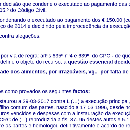
 decisão que condene o executado ao pagamento das qua
05.º do Código Civil.
ondenando o executado ao pagamento dos € 150,00 (cent
o de 2014 e decidindo pela improcedência da execução n
 contra alegações.
por via de regra: artºs 635º nº4 e 639º do CPC - de que
define o objeto do recurso, a
questão essencial decid
dade dos alimentos, por irrazoáveis, vg., por falta d
s como provados os seguintes
factos:
staurou a 29-03-2017 contra L (…) a execução principal
filho comum das partes, nascido a 17-03-1996, desde n
juros vencidos e despesas com a instauração da execuç
CRC de (...) reproduzida a fls. 87- 95 destes autos e 5
tre as partes e homologou definitivamente o acordo de r