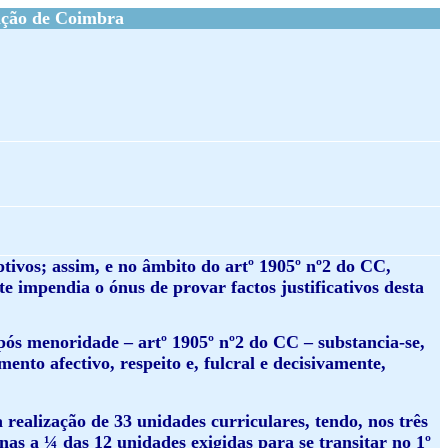
ação de Coimbra
ptivos; assim, e no âmbito do artº 1905º nº2 do CC,
te impendia o ónus de provar factos justificativos desta
pós menoridade – artº 1905º nº2 do CC – substancia-se,
mento afectivo, respeito e, fulcral e decisivamente,
 realização de 33 unidades curriculares, tendo, nos três
as a ¼ das 12 unidades exigidas para se transitar no 1º