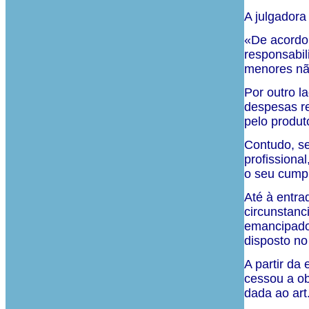
A julgadora
«De acordo 
responsabil
menores nã
Por outro l
despesas re
pelo produt
Contudo, se
profissiona
o seu cump
Até à entra
circunstanc
emancipados
disposto no
A partir da
cessou a ob
dada ao art