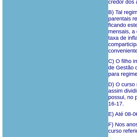
credor dos 
B) Tal regi
parentais re
ficando est
mensais, a 
taxa de in
comparticip
conveniente
C) O filho 
de Gestão d
para regime
D) O curso 
assim divid
possui, no 
16-17.
E) Até 08-0
F) Nos anos
curso referi