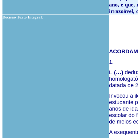
ano, e que, 
irrazoável, 
Decisão Texto Integral:
ACORDAM 
1.
L (…)
deduz
homologatór
datada de 
Invocou a i
estudante p
anos de ida
escolar do f
de meios ec
A exequent