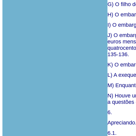
G) O filho 
H) O embarg
I) O embarg
J) O embarg
euros mensa
quatrocento
135-136.
K) O embarg
L) A exeque
M) Enquanto
N) Houve um
a questões 
6.
Apreciando
6.1.