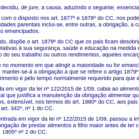
 decidiu,
de jure,
a causa, aduzindo o seguinte, essencial
com o disposto nos art. 1877º e 1878º do CC, nos pode
idades parentais inclui-se, entre outras, a obrigação, a 
o emancipados.
ado, dispõe o art. 1879º do CC que os pais ficam desobr
lativas à sua segurança, saúde e educação na medida e
o do seu trabalho ou outros rendimentos, aqueles encar
 no momento em que atingir a maioridade ou for emanc
l, manter-se-á a obrigação a que se refere o artigo 187
rimento e pelo tempo normalmente requerido para que a
da em vigor da lei nº 122/2015 de 1/09, cabia ao alime
ial que justifica a manutenção da obrigação alimentar q
, extensível, nos termos do art. 1880º do CC, aos pais
 art. 342º, nº 1 do CC.
 entrada em vigor da lei nº 122/2015 de 1/09, passou a 
rigação de prestar alimentos a filho maior antes de ter
. 1905º nº 2 do CC.