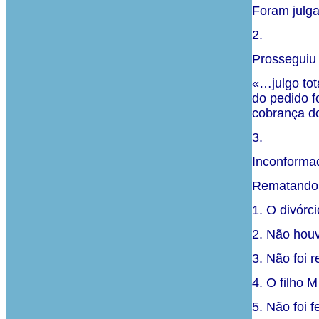
Foram julga
2.
Prosseguiu 
«…julgo to
do pedido f
cobrança do
3.
Inconform
Rematando 
1. O divórc
2. Não houv
3. Não foi 
4. O filho 
5. Não foi 