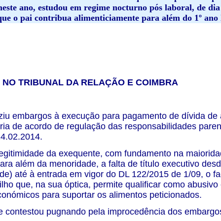
neste ano, estudou em regime nocturno pós laboral, de dia
que o pai contribua alimenticiamente para além do 1º ano l
NO TRIBUNAL DA RELAÇÃO E COIMBRA
iu embargos à execução para pagamento de dívida de a
ia de acordo de regulação das responsabilidades parenta
24.02.2014.
legitimidade da exequente, com fundamento na maiorida
ara além da menoridade, a falta de título executivo des
de) até à entrada em vigor do DL 122/2015 de 1/09, o fa
ilho que, na sua óptica, permite qualificar como abusivo 
onómicos para suportar os alimentos peticionados.
e contestou pugnando pela improcedência dos embargo