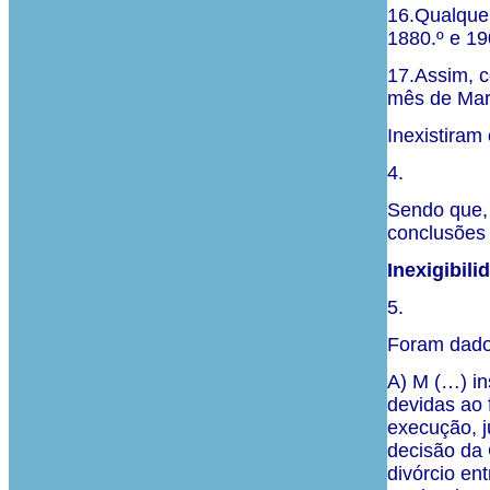
16.Qualquer
1880.º e 19
17.Assim, c
mês de Març
Inexistiram
4.
Sendo que, 
conclusões 
Inexigibili
5.
Foram dado
A) M (…) in
devidas ao 
execução, 
decisão da 
divórcio en