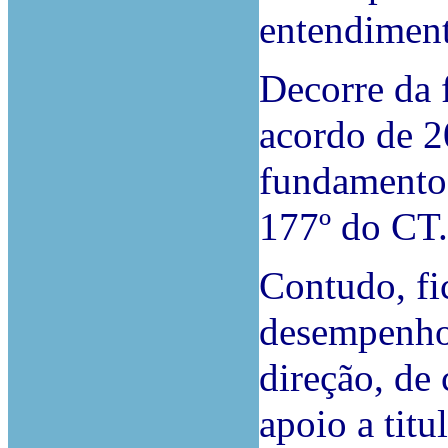
entendimen
Decorre da 
acordo de 2
fundamento n
177º do CT.
Contudo, fi
desempenhou
direção, de 
apoio a titu