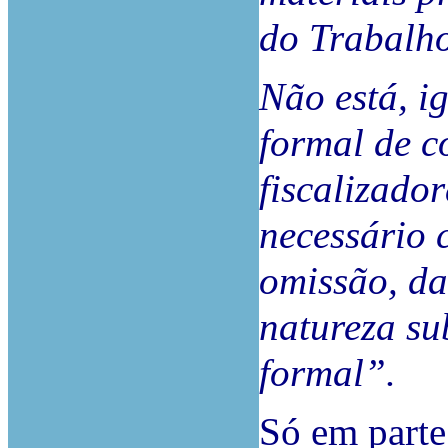
do Trabalh
Não está, ig
formal de c
fiscalizado
necessário 
omissão, da
natureza su
formal”.
Só em part