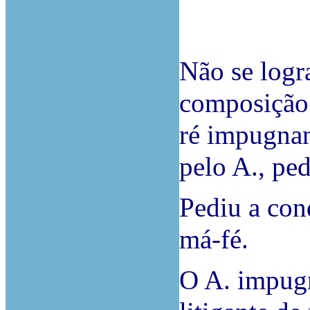
Não se logr
composição 
ré impugnan
pelo A., pe
Pediu a con
má-fé.
O A. impug