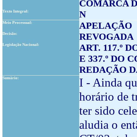
COMARCA D
Texto Integral:
N
Meio Processual:
APELAÇÃO
Decisão:
REVOGADA
Legislação Nacional:
ART. 117.º
E 337.º DO
REDAÇÃO DA 
Sumário:
I - Ainda q
horário de t
ter sido cel
aludia o ent