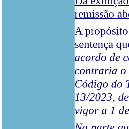
Da extinção
remissão ab
A propósito
sentença q
acordo de c
contraria o 
Código do T
13/2023, de
vigor a 1 d
Na parte qu