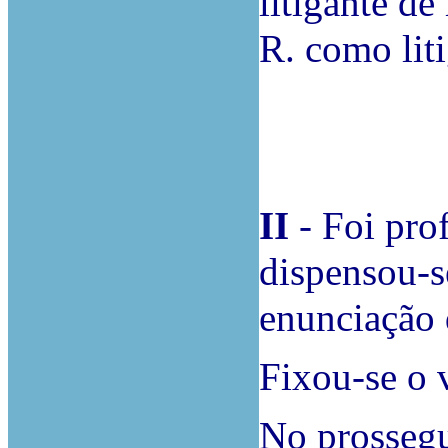
litigante d
R. como lit
II
- Foi pro
dispensou-se
enunciação 
Fixou-se o 
No prossegu