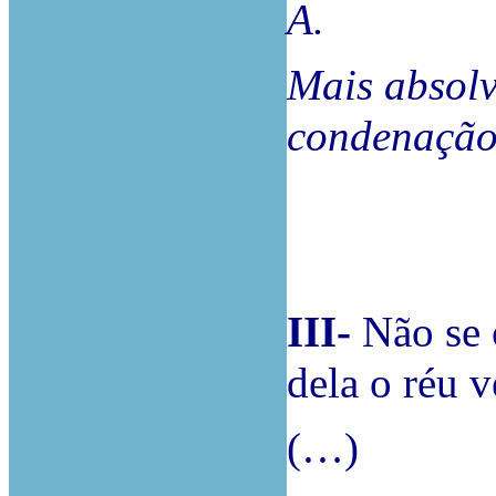
A.
Mais absolv
condenação 
III-
Não se 
dela o réu v
(…)