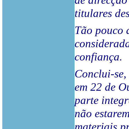
de direcção
titulares de
Tão pouco a
considerada
confiança.
Conclui-se,
em 22 de Ou
parte integr
não estarem
materiais p