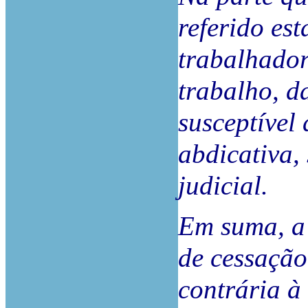
referido est
trabalhador
trabalho, d
susceptível
abdicativa,
judicial.
Em suma, a 
de cessação
contrária à 