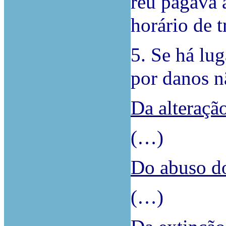
réu pagava a
horário de t
5. Se há lu
por danos n
Da alteração
(…)
Do abuso do
(…)