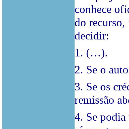
conhece ofi
do recurso,
decidir:
1. (…).
2. Se o auto
3. Se os cré
remissão ab
4. Se podia 