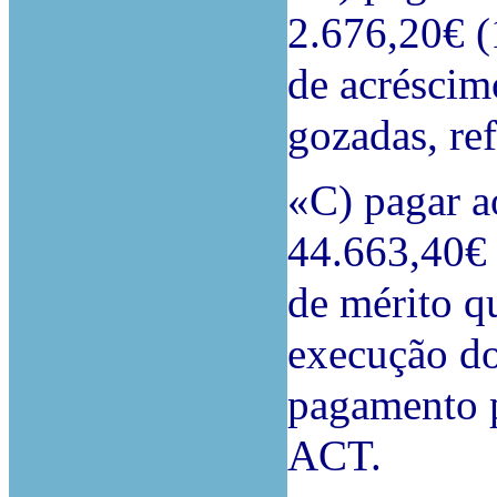
2.676,20€ (
de acréscim
gozadas, re
«C) pagar a
44.663,40€
de mérito q
execução do
pagamento p
ACT.