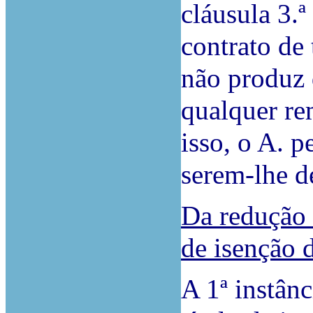
cláusula 3.
contrato de 
não produz 
qualquer re
isso, o A. p
serem-lhe d
Da redução 
de isenção 
A 1ª instânc