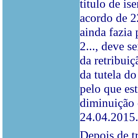
título de is
acordo de 2
ainda fazia
2..., deve 
da retribui
da tutela do
pelo que es
diminuição 
24.04.2015
Depois de t