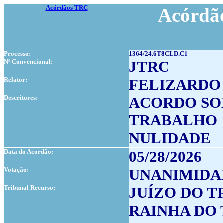
Acórdãos TRC
Acórdão
Processo:
1364/24.6T8CLD.C1
Nº Convencional:
JTRC
Relator:
FELIZARDO 
Descritores:
ACORDO SO
TRABALHO
NULIDADE
Data do Acordão:
05/28/2026
Votação:
UNANIMIDA
Tribunal Recurso:
JUÍZO DO 
RAINHA DO 