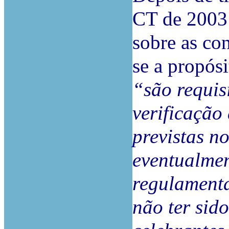
CT de 2003 
sobre as con
se a propós
“são requis
verificação
previstas no
eventualmen
regulamenta
não ter sid