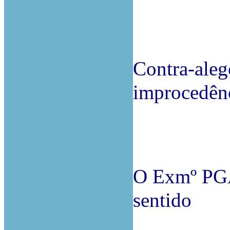
Contra-aleg
improcedênc
O Exmº PGA
sentido