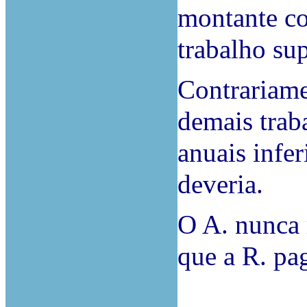
montante co
trabalho su
Contrariame
demais trab
anuais infe
deveria.
O A. nunca 
que a R. pa