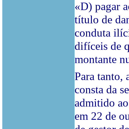
«D) pagar 
título de d
conduta ilíc
difíceis de 
montante nu
Para tanto, 
consta da s
admitido ao
em 22 de ou