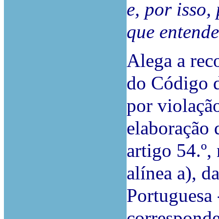
e, por isso,
que entende
Alega a reco
do Código d
por violação
elaboração d
artigo 54.º, 
alínea a), 
Portuguesa -
corresponde