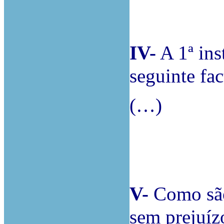
IV-
A 1ª ins
seguinte fac
(…)
V-
Como são
sem prejuíz