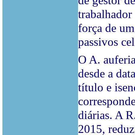
de gestor de
trabalhador 
força de um
passivos ce
O A. auferi
desde a dat
título e ise
corresponde
diárias. A R
2015, reduzi