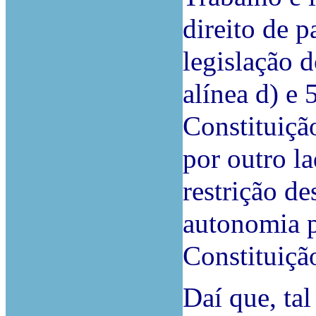
direito de p
legislação do
alínea d) e 5
Constituiçã
por outro l
restrição d
autonomia pr
Constituiçã
Daí que, tal