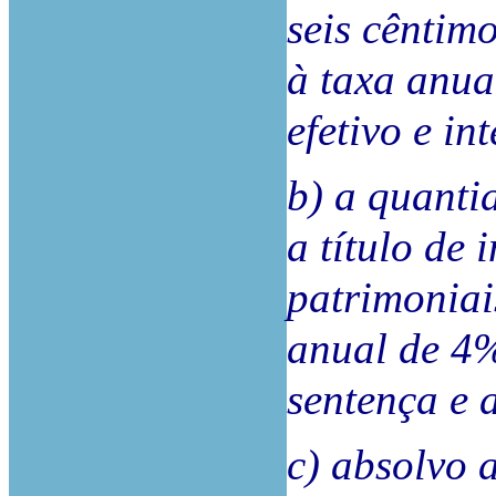
seis cêntimo
à taxa anua
efetivo e i
b) a quanti
a título de
patrimoniais
anual de 4%
sentença e 
c) absolvo 