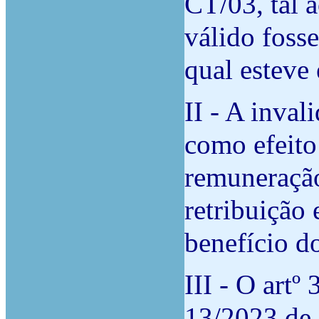
CT/03, tal 
válido foss
qual esteve
II - A inva
como efeito
remuneração
retribuição 
benefício do
III - O artº
13/2023 de 