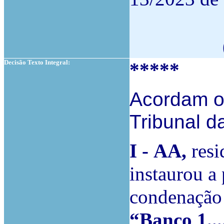
Decisão Texto Integral:
*****
Acordam o
Tribunal d
I -
AA,
resid
instaurou a 
condenação
“Banco 1...