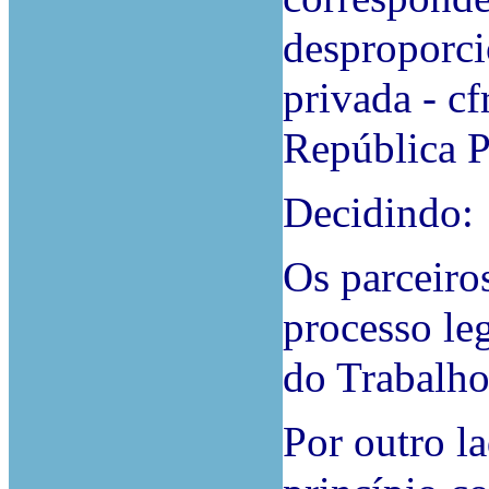
desproporci
privada - cf
República P
Decidindo:
Os parceiro
processo le
do Trabalho
Por outro l