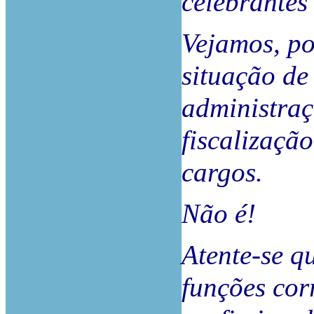
celebrantes
Vejamos, po
situação de
administraç
fiscalização
cargos.
Não é!
Atente-se q
funções cor