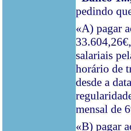
pedindo que
«A) pagar a
33.604,26€,
salariais pe
horário de t
desde a dat
regularidad
mensal de 6
«B) pagar a