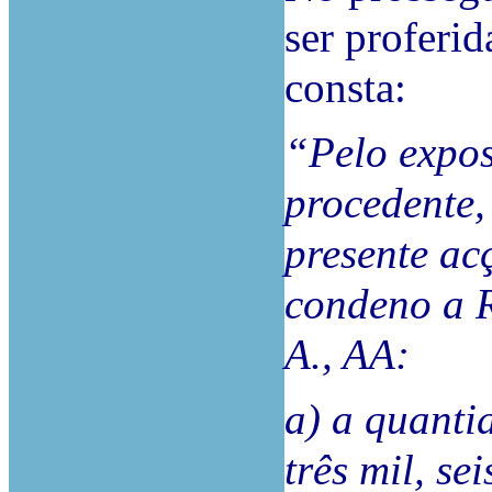
ser proferid
consta:
“Pelo expos
procedente,
presente ac
condeno a R
A., AA:
a) a quantia
três mil, se