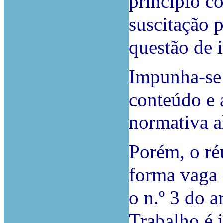
princípio c
suscitação 
questão de 
Impunha-se 
conteúdo e 
normativa a
Porém, o réu
forma vaga 
o n.º 3 do 
Trabalho é 