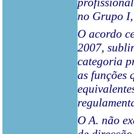
profissional
no Grupo I, 
O acordo c
2007, subli
categoria p
as funções 
equivalente
regulamenta
O A. não ex