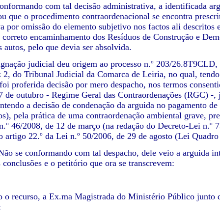
onformando com tal decisão administrativa, a identificada a
gou que o procedimento contraordenacional se encontra prescr
va por omissão do elemento subjetivo nos factos ali descritos
o correto encaminhamento dos Resíduos de Construção e Dem
s autos, pelo que devia ser absolvida.
gnação judicial deu origem ao processo n.º 203/26.8T9CLD, a
z 2, do Tribunal Judicial da Comarca de Leiria, no qual, tendo
 foi proferida decisão por mero despacho, nos termos consentid
7 de outubro - Regime Geral das Contraordenações (RGC) -, 
antendo a decisão de condenação da arguida no pagamento de
os), pela prática de uma contraordenação ambiental grave, previ
n.º 46/2008, de 12 de março (na redação do Decreto-Lei n.º 7
do artigo 22.º da Lei n.º 50/2006, de 29 de agosto (Lei Quadr
Não se conformando com tal despacho, dele veio a arguida int
 conclusões e o petitório que ora se transcrevem:
 o recurso, a Ex.ma Magistrada do Ministério Público junto da
: