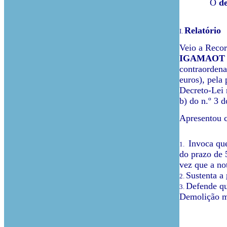
O
d
Relatório
I.
Veio a Recor
IGAMAOT - I
contraordena
euros), pela 
Decreto-Lei 
b) do n.º 3 
Apresentou c
Invoca que
1.
do prazo de 
vez que a no
Sustenta a
2.
Defende qu
3.
Demolição me