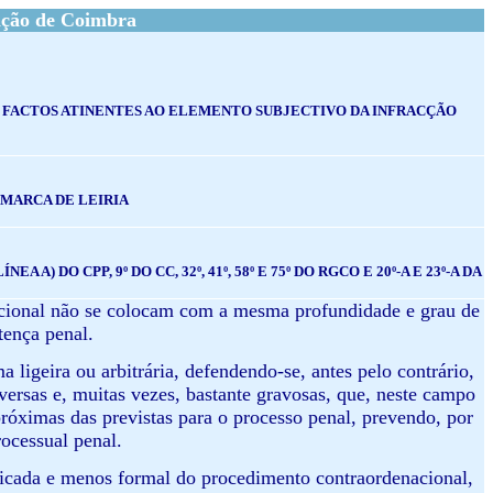
ação de Coimbra
OS FACTOS ATINENTES AO ELEMENTO SUBJECTIVO DA INFRACÇÃO
OMARCA DE LEIRIA
, ALÍNEA A) DO CPP, 9º DO CC, 32º, 41º, 58º E 75º DO RGCO E 20º-A E 23º-A DA
nacional não se colocam com a mesma profundidade e grau de
tença penal.
a ligeira ou arbitrária, defendendo-se, antes pelo contrário,
ersas e, muitas vezes, bastante gravosas, que, neste campo
róximas das previstas para o processo penal, prevendo, por
rocessual penal.
ificada e menos formal do procedimento contraordenacional,