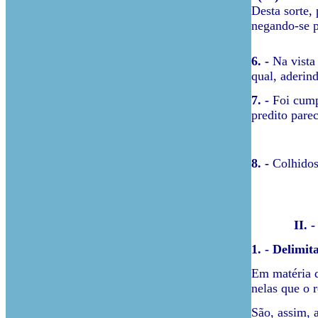
Desta sorte,
negando-se p
6. -
Na vista
qual, aderin
7. -
Foi cump
predito parec
8. -
Colhidos
II. - 
1. -
Delimita
Em matéria d
nelas que o r
São, assim, 