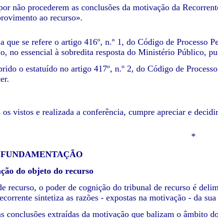
 por não procederem as conclusões da motivação da Recorrente
rovimento ao recurso».
 a que se refere o artigo 416º, n.º 1, do Código de Processo 
do, no essencial à sobredita resposta do Ministério Público, p
rido o estatuído no artigo 417º, n.º 2, do Código de Processo
er.
 os vistos e realizada a conferência, cumpre apreciar e decidir
*
FUNDAMENTAÇÃO
ção do objeto do recurso
e recurso, o poder de cognição do tribunal de recurso é delimi
ecorrente sintetiza as razões - expostas na motivação - da su
as conclusões extraídas da motivação que balizam o âmbito do r