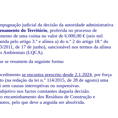
 impugnação judicial da decisão da autoridade administrativa
enamento do Território
, proferida no processo de
amento de uma coima no valor de 6.000,00 € (seis mil
ida pelo artigo 3.º e alínea a) do n.º 2 do artigo 18.º do
3/2011, de 17 de junho), sancionável nos termos da alínea
ões Ambientais (LQCA).
que se resumem da seguinte forma:
rocedimento
se encontra prescrito desde 2.1.2024,
por força
sto (na redação da lei n.º 114/2015, de 28 de agosto) uma
 sem causas interruptivas ou suspensivas.
bjetivo nos factos constantes daquela decisão.
eto encaminhamento dos Resíduos de Construção e
tos, pelo que deve a arguida ser absolvida.