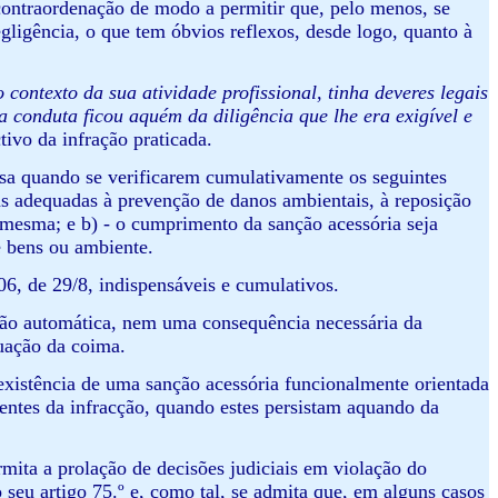
contraordenação de modo a permitir que, pelo menos, se
gligência, o que tem óbvios reflexos, desde logo, quanto à
 contexto da sua atividade profissional, tinha deveres legais
conduta ficou aquém da diligência que lhe era exigível e
tivo da infração praticada.
ensa quando se verificarem cumulativamente os seguintes
as adequadas à prevenção de danos ambientais, à reposição
a mesma; e b) - o cumprimento da sanção acessória seja
e bens ou ambiente.
006, de 29/8, indispensáveis e cumulativos.
ação automática, nem uma consequência necessária da
nuação da coima.
existência de uma sanção acessória funcionalmente orientada
entes da infracção, quando estes persistam aquando da
mita a prolação de decisões judiciais em violação do
 seu artigo 75.º e, como tal, se admita que, em alguns casos