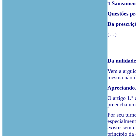
Saneamen
II.
Questões pr
Da prescriç
(…)
Da nulidade
Vem a arguid
mesma não de
Apreciando
O artigo 1.º
preencha um 
Por seu turn
especialment
existir sem 
princípio da