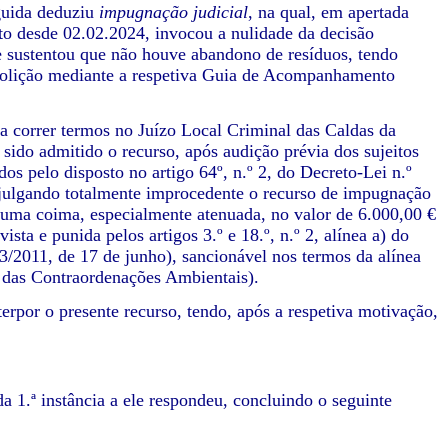
rguida deduziu
impugnação judicial
, na qual, em apertada
ito desde 02.02.2024, invocou a nulidade da decisão
 e sustentou que não houve abandono de resíduos, tendo
olição mediante a respetiva Guia de Acompanhamento
 correr termos no Juízo Local Criminal das Caldas da
 sido admitido o recurso, após audição prévia dos sujeitos
os pelo disposto no artigo 64º, n.º 2, do Decreto-Lei n.º
julgando totalmente improcedente o recurso de impugnação
 uma coima, especialmente atenuada, no valor de 6.000,00 €
sta e punida pelos artigos 3.º e 18.º, n.º 2, alínea a) do
3/2011, de 17 de junho), sancionável nos termos da alínea
o das Contraordenações Ambientais).
erpor o presente recurso, tendo, após a respetiva motivação,
 1.ª instância a ele respondeu, concluindo o seguinte