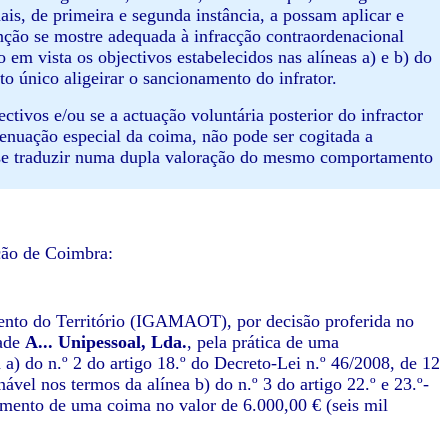
ais, de primeira e segunda instância, a possam aplicar e
nção se mostre adequada à infracção contraordenacional
 em vista os objectivos estabelecidos nas alíneas a) e b) do
to único aligeirar o sancionamento do infrator.
ctivos e/ou se a actuação voluntária posterior do infractor
tenuação especial da coima, não pode ser cogitada a
ou se traduzir numa dupla valoração do mesmo comportamento
ção de Coimbra:
ento do Território (IGAMAOT), por decisão proferida no
dade
A... Unipessoal, Lda.
, pela prática de uma
 a) do n.º 2 do artigo 18.º do Decreto-Lei n.º 46/2008, de 12
vel nos termos da alínea b) do n.º 3 do artigo 22.º e 23.º-
ento de uma coima no valor de 6.000,00 € (seis mil