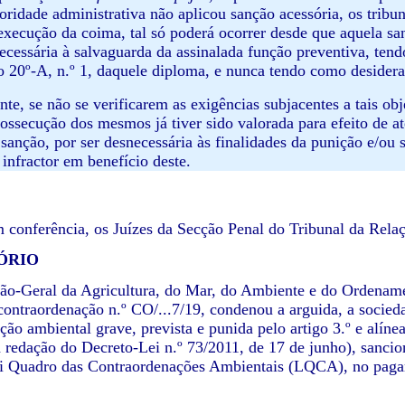
oridade administrativa não aplicou sanção acessória, os tribun
execução da coima, tal só poderá ocorrer desde que aquela sa
ecessária à salvaguarda da assinalada função preventiva, tendo
go 20º-A, n.º 1, daquele diploma, e nunca tendo como desidera
e, se não se verificarem as exigências subjacentes a tais obje
rossecução dos mesmos já tiver sido valorada para efeito de a
 sanção, por ser desnecessária às finalidades da punição e/
 infractor em benefício deste.
conferência, os Juízes da Secção Penal do Tribunal da Rela
TÓRIO
ão-Geral da Agricultura, do Mar, do Ambiente e do Ordenam
contraordenação n.º CO/...7/19, condenou a arguida, a socie
ão ambiental grave, prevista e punida pelo artigo 3.º e alínea
 redação do Decreto-Lei n.º 73/2011, de 17 de junho), sancioná
i Quadro das Contraordenações Ambientais (LQCA), no pagam