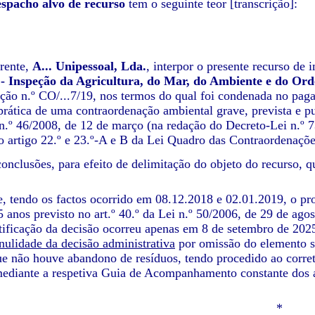
espacho alvo de recurso
tem o seguinte teor [transcrição]:
rente,
A... Unipessoal, Lda.
, interpor o presente recurso de
nspeção da Agricultura, do Mar, do Ambiente e do Ord
ção n.º CO/...7/19, nos termos do qual foi condenada no pag
prática de uma contraordenação ambiental grave, prevista e pun
n.º 46/2008, de 12 de março (na redação do Decreto-Lei n.º 7
do artigo 22.º e 23.º-A e B da Lei Quadro das Contraordenaç
onclusões, para efeito de delimitação do objeto do recurso, 
, tendo os factos ocorrido em 08.12.2018 e 02.01.2019, o p
5 anos previsto no art.º 40.º da Lei n.º 50/2006, de 29 de ago
tificação da decisão ocorreu apenas em 8 de setembro de 2025
nulidade da decisão administrativa
por omissão do elemento su
e não houve abandono de resíduos, tendo procedido ao corr
diante a respetiva Guia de Acompanhamento constante dos au
*