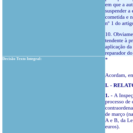
em que a aut
suspender a 
cometida e n
nº 1 do arti
10. Obviament
tendente à p
aplicação da
reparador do
Decisão Texto Integral:
*
Acordam, em 
I. - RELA
1. -
A Inspeç
processo de 
contraordenaç
de março (na
A e B, da Le
euros).