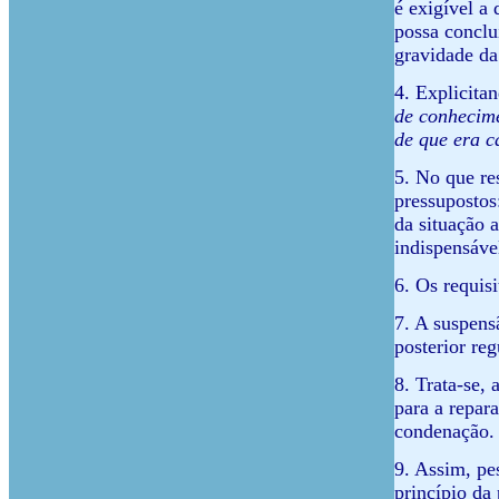
é exigível a
possa conclu
gravidade da
4. Explicita
de conhecime
de que era c
5. No que re
pressupostos
da situação 
indispensáve
6. Os requis
7. A suspens
posterior re
8. Trata-se,
para a repar
condenação.
9. Assim, pe
princípio da