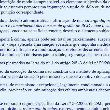
 descrição de modo compreensível do elemento subjectivo da 
ir se estamos perante uma imputação a título de dolo ou de ne
 punição correspondente.
ndo a decisão administrativa a afirmação de que
«a arguida, no
nto e cumprimento das normas de gestão de RCD e que a sua 
apaz», e
ncontra-se suficientemente descrito o elemento subjec
speita à coima, apenas pode ser, total ou parcialmente, susp
: a) - seja aplicada uma sanção acessória que imponha medid
anterior à infração e à minimização dos efeitos decorrentes d
l à eliminação de riscos para a saúde, segurança das pessoas 
itos plasmados na letra do nº 1 do artigo 20º-A da lei nº 50/2
ão da execução da coima não constitui um instituto de aplic
gularização da situação pelo infractor, que será motivo de ate
 antes, de mecanismo excepcional, legalmente condicionado à 
ação, prevenção ou minimização dos efeitos ambientais decorr
se embora o regime específico da Lei nº 50/2006, de 29.8, per
 proibição de
reformatio in pejus
, expressamente excluído pelo