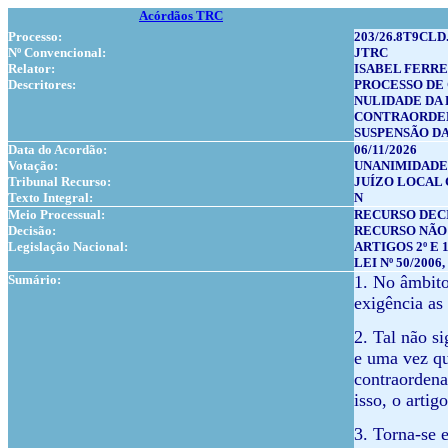
Acórdãos TRC
Processo:
203/26.8T9CLD
Nº Convencional:
JTRC
Relator:
ISABEL FERRE
Descritores:
PROCESSO D
NULIDADE DA 
CONTRAORDE
SUSPENSÃO D
Data do Acordão:
06/11/2026
Votação:
UNANIMIDADE
Tribunal Recurso:
JUÍZO LOCAL 
Texto Integral:
N
Meio Processual:
RECURSO DEC
Decisão:
RECURSO NÃO
Legislação Nacional:
ARTIGOS 2º E 13º
LEI Nº 50/2006,
Sumário:
1. No âmbito
exigência as
2. Tal não si
e uma vez qu
contraordena
isso, o artig
3. Torna-se 