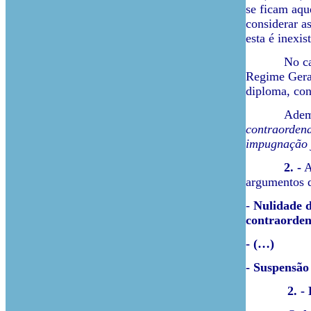
se ficam aqu
considerar a
esta é inexis
No caso de 
Regime Geral
diploma, conf
Ademais, im
contraordena
impugnação j
2. -
A
argumentos 
-
Nulidade d
contraorden
- (…)
- Suspensão
2. -