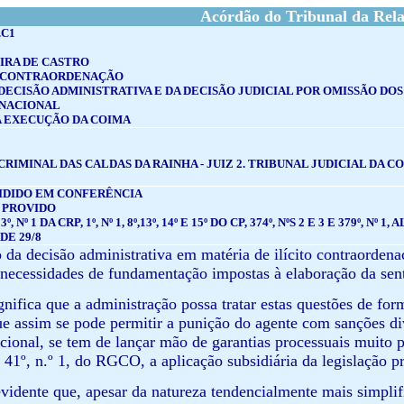
Acórdão do Tribunal da Rel
.C1
IRA DE CASTRO
E CONTRAORDENAÇÃO
DECISÃO ADMINISTRATIVA E DA DECISÃO JUDICIAL POR OMISSÃO D
NACIONAL
A EXECUÇÃO DA COIMA
CRIMINAL DAS CALDAS DA RAINHA - JUIZ 2. TRIBUNAL JUDICIAL DA C
IDIDO EM CONFERÊNCIA
 PROVIDO
, Nº 1 DA CRP, 1º, Nº 1, 8º,13º, 14º E 15º DO CP, 374º, NºS 2 E 3 E 379º, Nº 1
 DE 29/8
 da decisão administrativa em matéria de ilícito contraorde
 necessidades de fundamentação impostas à elaboração da sen
gnifica que a administração possa tratar estas questões de form
e assim se pode permitir a punição do agente com sanções div
cional, se tem de lançar mão de garantias processuais muito p
o 41º, n.º 1, do RGCO, a aplicação subsidiária da legislação p
evidente que, apesar da natureza tendencialmente mais simpl