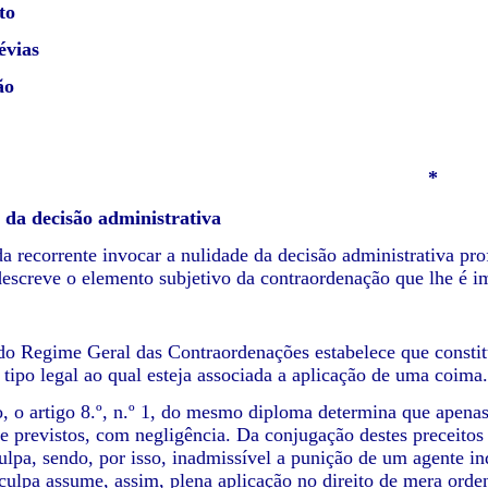
to
évias
ão
*
 da decisão administrativa
a recorrente invocar a nulidade da decisão administrativa p
screve o elemento subjetivo da contraordenação que lhe é i
.
 do Regime Geral das Contraordenações estabelece que constitu
tipo legal ao qual esteja associada a aplicação de uma coima.
o, o artigo 8.º, n.º 1, do mesmo diploma determina que apenas
e previstos, com negligência. Da conjugação destes preceitos
culpa, sendo, por isso, inadmissível a punição de um agente 
 culpa assume, assim, plena aplicação no direito de mera orden