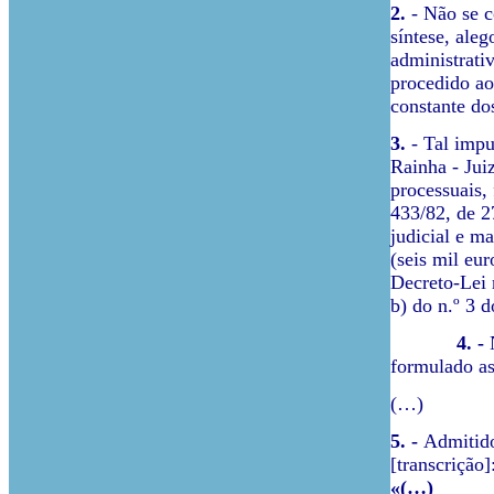
2.
- Não se c
síntese, ale
administrati
procedido a
constante do
3.
- Tal impu
Rainha - Jui
processuais,
433/82, de 2
judicial e m
(seis mil eur
Decreto-Lei 
b) do n.º 3 
4. -
formulado as
(…)
5. -
Admitido
[transcrição]
«(…)