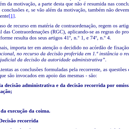
ém da motivação, a parte desta que não é resumida nas conclus
s conclusões e, se vão além da motivação, também não devem
tente
[1]
.
recurso em matéria de contraordenação, regem os artigos 7
 das Contraordenações (RGC), aplicando-se as regras do proc
orme resulta dos seus artigos 41º, n.º 1, e 74º, n.º 4.
porta ter em atenção o decidido no acórdão de fixação de
cional, no recurso da decisão proferida em 1.ª instância o r
udicial da decisão da autoridade administrativa”
.
tentas as conclusões formuladas pela recorrente, as questões e
que são invocados em apoio das mesmas - são:
a decisão administrativa e da decisão recorrida por omissã
ação;
 da execução da coima.
 Decisão recorrida