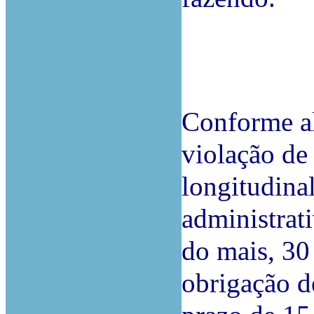
Conforme al
violação de
longitudina
administrati
do mais, 30 
obrigação d