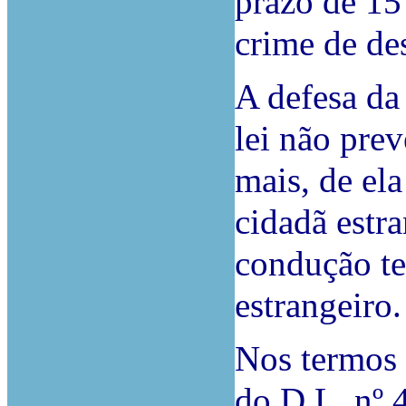
prazo de 15
crime de de
A defesa da 
lei não prev
mais, de ela
cidadã estra
condução te
estrangeiro.
Nos termos 
do D.L. nº 