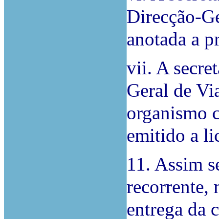
Direcção-Ge
anotada a p
vii. A secre
Geral de Vi
organismo c
emitido a li
11. Assim se
recorrente,
entrega da 