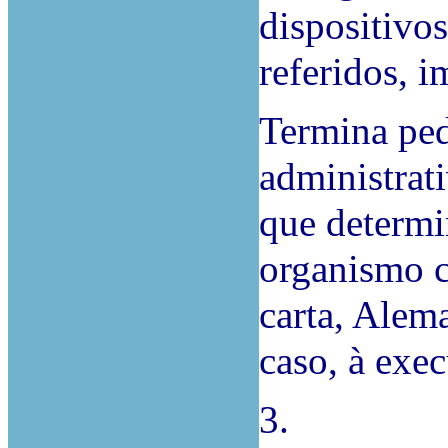
dispositivos
referidos, 
Termina ped
administrati
que determi
organismo c
carta, Alem
caso, à exe
3.