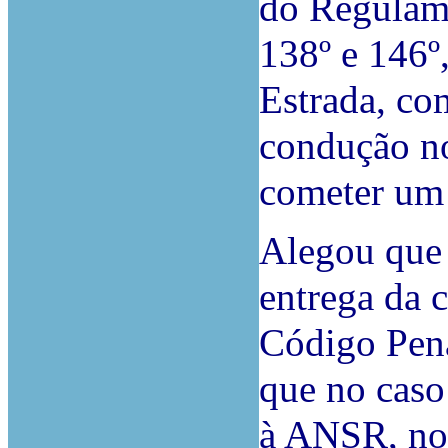
do Regulame
138º e 146º,
Estrada, co
condução no
cometer um 
Alegou que 
entrega da c
Código Pena
que no caso
à ANSR, nos