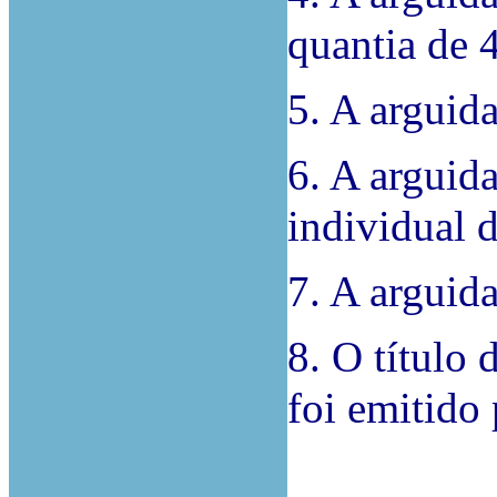
quantia de 
5. A arguida
6. A arguid
individual 
7. A arguida
8. O título 
foi emitido