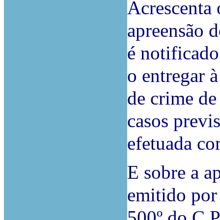
Acrescenta 
apreensão d
é notificado
o entregar 
de crime de
casos previs
efetuada co
E sobre a a
emitido por 
500º do C.P.