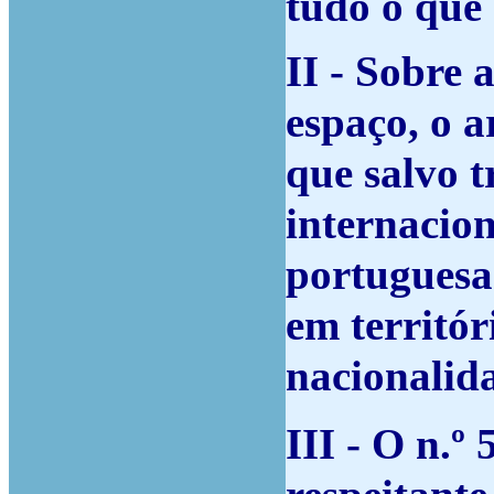
tudo o que 
II - Sobre 
espaço, o a
que salvo 
internacion
portuguesa 
em territór
nacionalid
III - O n.º