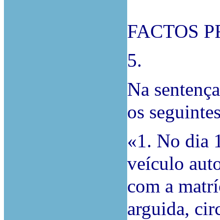
FACTOS 
5.
Na sentença
os seguintes
«1. No dia 
veículo aut
com a matríc
arguida, ci