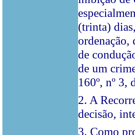
especialmen
(trinta) dia
ordenação, 
de condução
de um crime
160º, nº 3,
2. A Recorre
decisão, int
3. Como pro