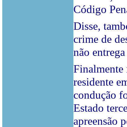
Código Penal
Disse, tamb
crime de de
não entrega 
Finalmente 
residente em
condução fo
Estado terce
apreensão p