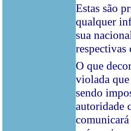
Estas são pr
qualquer in
sua naciona
respectivas
O que decor
violada que 
sendo impos
autoridade 
comunicará 