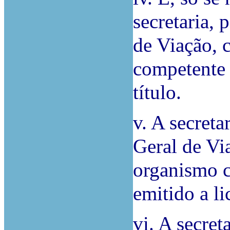
secretaria,
de Viação, 
competente 
título.
v. A secreta
Geral de Vi
organismo c
emitido a li
vi. A secret