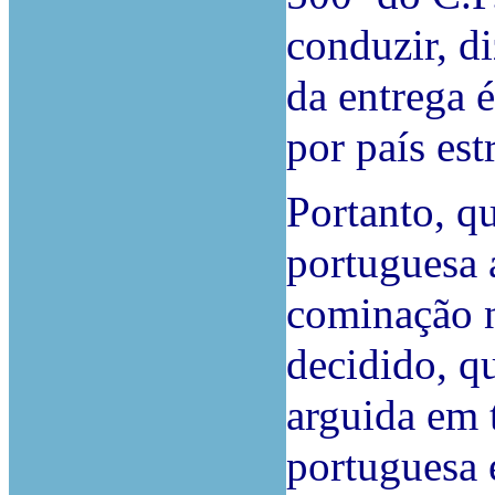
conduzir, d
da entrega é
por país est
Portanto, qu
portuguesa 
cominação n
decidido, q
arguida em t
portuguesa 