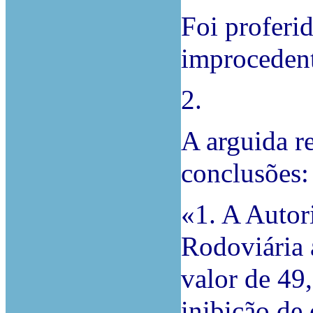
Foi proferi
improceden
2.
A arguida r
conclusões:
«1. A Autor
Rodoviária 
valor de 49
inibição de