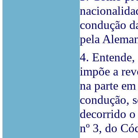
nacionalidad
condução da 
pela Alema
4. Entende, 
impõe a rev
na parte em
condução, s
decorrido o 
nº 3, do Có