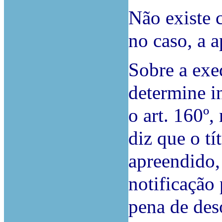
Não existe 
no caso, a a
Sobre a exe
determine i
o art. 160º,
diz que o t
apreendido, 
notificação 
pena de des