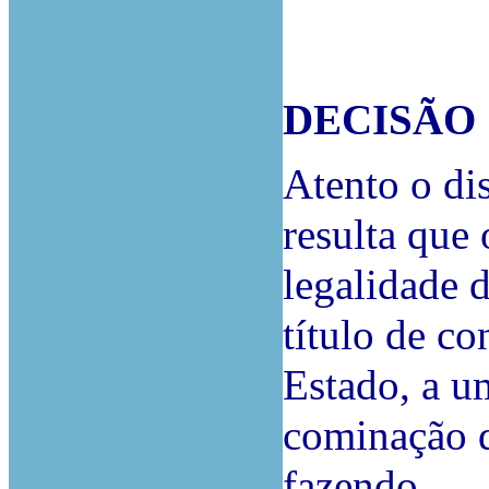
DECISÃO
Atento o dis
resulta que 
legalidade 
título de c
Estado, a u
cominação d
fazendo.