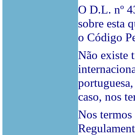
O D.L. nº 4
sobre esta q
o Código Pe
Não existe 
internaciona
portuguesa, 
caso, nos t
Nos termos d
Regulamento