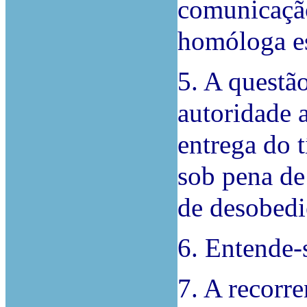
comunicação
homóloga es
5. A questão
autoridade 
entrega do 
sob pena de
de desobedi
6. Entende-
7. A recorre