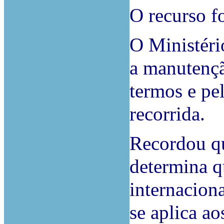
O recurso f
O Ministéri
a manutençã
termos e pe
recorrida.
Recordou qu
determina q
internaciona
se aplica ao