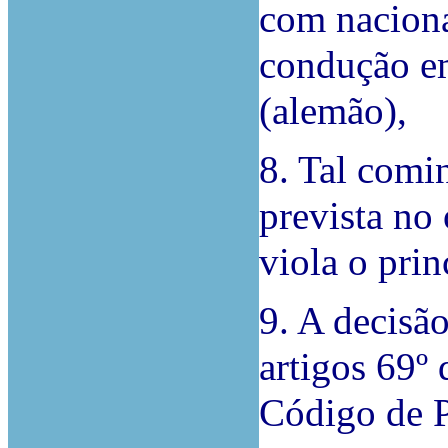
com naciona
condução em
(alemão),
8. Tal comi
prevista no
viola o prin
9. A decisão
artigos 69º
Código de P