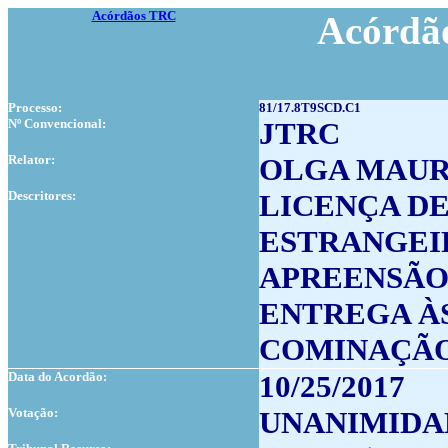
Acórdãos TRC
Acórdão
Processo:
81/17.8T9SCD.C1
Nº Convencional:
JTRC
Relator:
OLGA MAUR
Descritores:
LICENÇA DE
ESTRANGEI
APREENSÃ
ENTREGA À
COMINAÇÃ
Data do Acordão:
10/25/2017
Votação:
UNANIMIDA