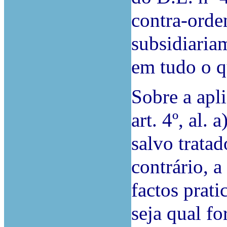
contra-orde
subsidiaria
em tudo o qu
Sobre a apli
art. 4º, al.
salvo trata
contrário, a
factos prati
seja qual fo