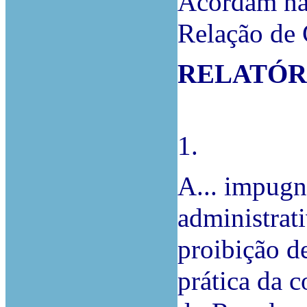
Acordam na 
Relação de
RELATÓR
1.
A... impugn
administrat
proibição d
prática da c