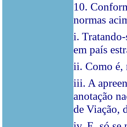
10. Conform
normas acim
i. Tratando
em país est
ii. Como é,
iii. A apree
anotação na
de Viação, 
iv. E, só se