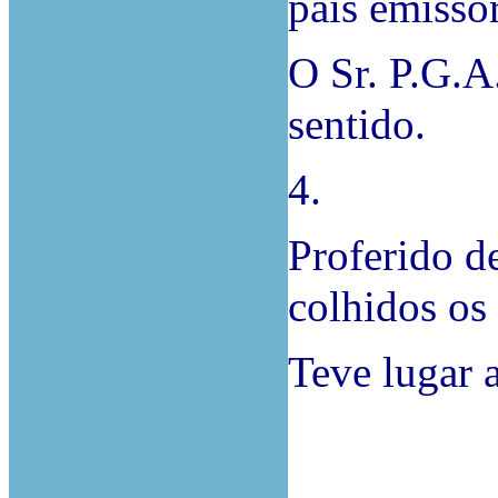
país emissor
O Sr. P.G.A
sentido.
4.
Proferido d
colhidos os 
Teve lugar 