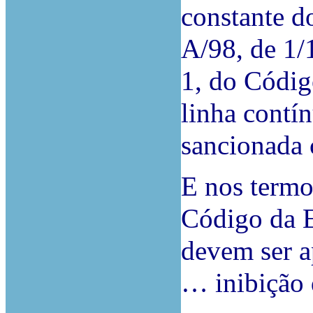
constante d
A/98, de 1/1
1, do Códig
linha contí
sancionada 
E nos termo
Código da E
devem ser a
… inibição 