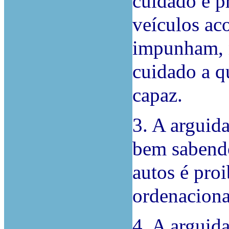
cuidado e p
veículos ac
impunham, 
cuidado a q
capaz.
3. A arguida
bem sabendo
autos é proi
ordenaciona
4. A arguid