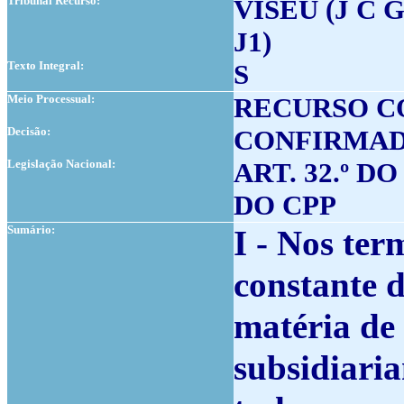
Tribunal Recurso:
VISEU (J C
J1)
Texto Integral:
S
Meio Processual:
RECURSO 
Decisão:
CONFIRMA
Legislação Nacional:
ART. 32.º DO
DO CPP
Sumário:
I - Nos te
constante d
matéria de
subsidiari