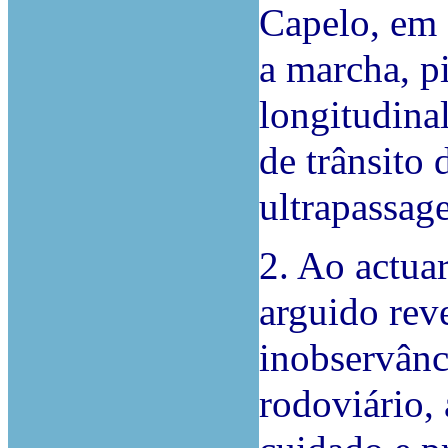
Capelo, em 
a marcha, pi
longitudina
de trânsito
ultrapassag
2. Ao actuar
arguido reve
inobservânc
rodoviário,