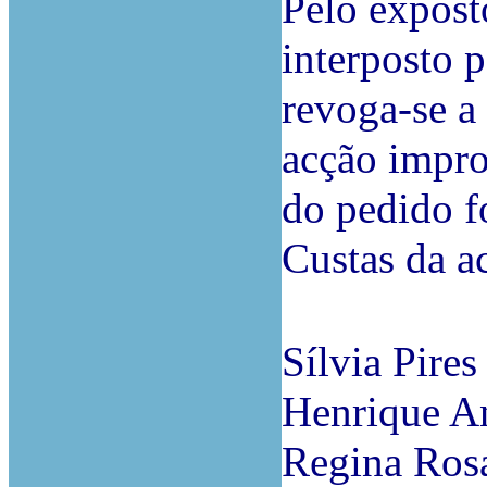
Pelo expost
interposto 
revoga-se a 
acção impro
do pedido f
Custas da a
Sílvia Pires
Henrique A
Regina Ros