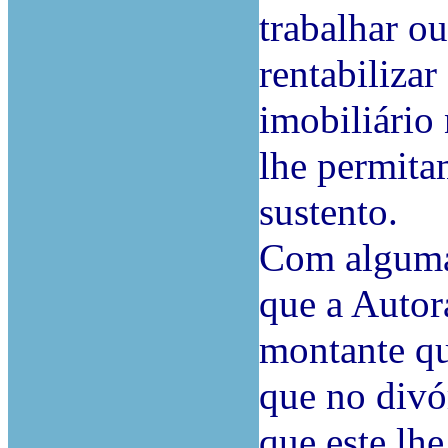
trabalhar ou
rentabilizar
imobiliário
lhe permitam
sustento.
Com alguma 
que a Autor
montante qu
que no divó
que este lhe