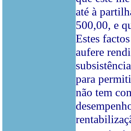
até à partil
500,00, e q
Estes facto
aufere rendi
sub­sistênci
para permit
não tem con
desempenho
rentabiliza­