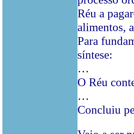
Réu a pagar-
alimentos, 
Para fundam
síntese:
…
O Réu conte
…
Concluiu pe