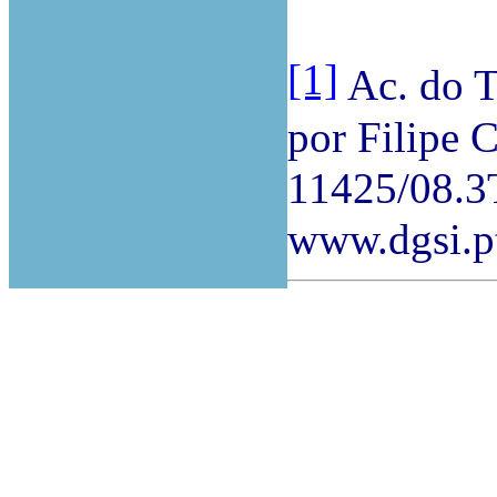
[1]
Ac. do T.
por Filipe C
11425/08.3
www.dgsi.p