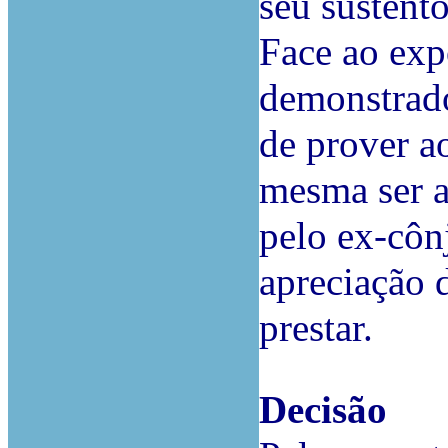
seu sustento
Face ao exp
demonstrado
de prover a
mesma ser a
pelo ex-côn
apreciação 
prestar.
Decisão