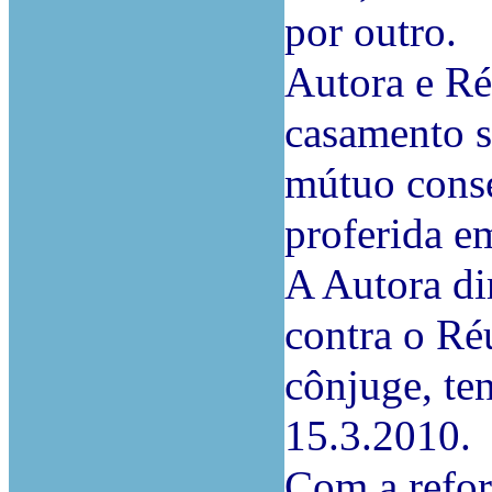
por outro.
Autora e Ré
casamento s
mútuo conse
proferida e
A Autora di
contra o Ré
cônjuge, te
15.3.2010.
Com a refor