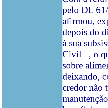
pelo DL 61/
afirmou, ex
depois do d
à sua subsis
Civil –, o q
sobre alimen
deixando, c
credor não t
manutenção 