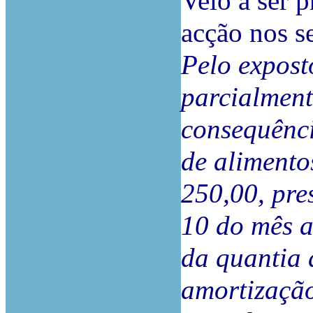
Veio a ser p
acção nos s
Pelo expost
parcialment
consequênci
de alimento
250,00, pre
10 do mês a
da quantia 
amortização