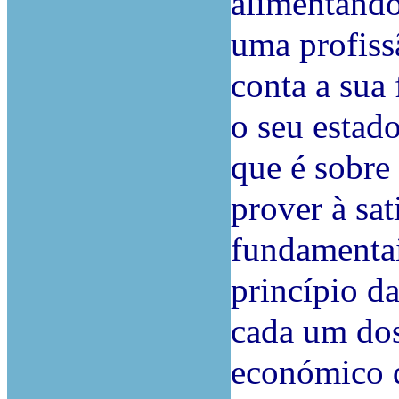
alimentando
uma profiss
conta a sua
o seu estad
que é sobre
prover à sat
fundamentai
princípio d
cada um dos
económico