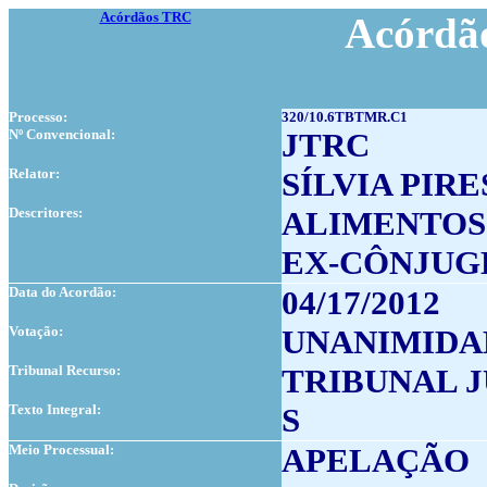
Acórdãos TRC
Acórdão
Processo:
320/10.6TBTMR.C1
Nº Convencional:
JTRC
Relator:
SÍLVIA PIRE
Descritores:
ALIMENTOS
EX-CÔNJUG
Data do Acordão:
04/17/2012
Votação:
UNANIMIDA
Tribunal Recurso:
TRIBUNAL J
Texto Integral:
S
Meio Processual:
APELAÇÃO