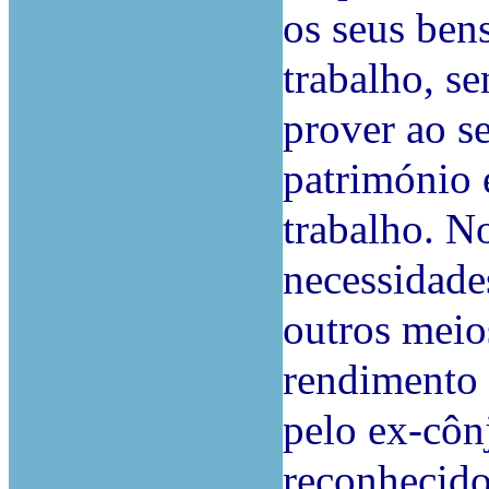
os seus ben
trabalho, se
prover ao se
património 
trabalho. N
necessidade
outros meio
rendimento s
pelo ex-côn
reconhecido