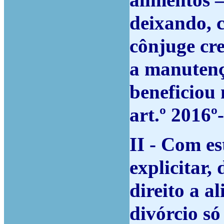
alimentos –
deixando, c
cônjuge cre
a manutenç
beneficiou
art.º 2016º
II - Com es
explicitar,
direito a a
divórcio só