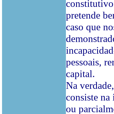
constitutivo
pretende be
caso que no
demonstrado
incapacidad
pessoais, r
capital.
Na verdade,
consiste na 
ou parcialm