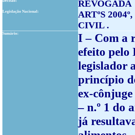
Decisão:
REVOGADA
Legislação Nacional:
ARTºS 2004º, 
CIVIL .
Sumário:
I – Com a r
efeito pelo
legislador 
princípio d
ex-cônjuge 
– n.º 1 do a
já resul­ta