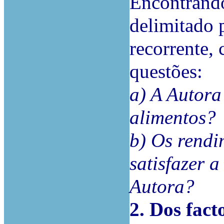
Encontrando
delimitado 
recorrente, 
questões:
a) A Autora
alimentos?
b) Os rend
satisfazer a
Autora?
2. Dos fact