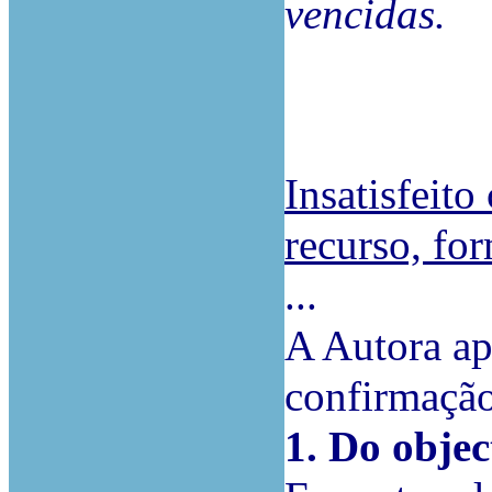
vencidas.
Insatisfeito
recurso, fo
...
A Autora ap
confirmação
1. Do objec