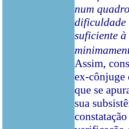
num quadro 
dificuldade
suficiente à
minimament
Assim, cons
ex-cônjuge 
que se apur
sua subsist
constatação 