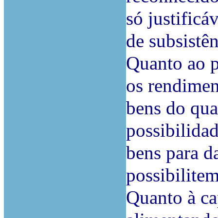
só justificá
de subsistên
Quanto ao p
os rendimen
bens do qua
possibilida
bens para d
possibilitem
Quanto à ca