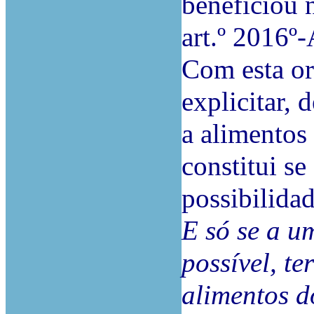
beneficiou 
art.º 2016º-
Com esta or
explicitar, 
a alimentos
constitui se
possibilidad
E só se a um
possível, te
alimentos d