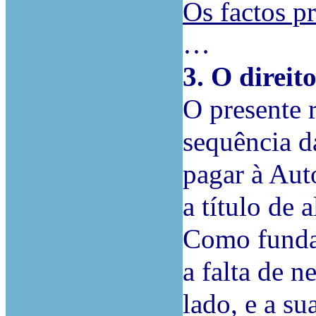
Os factos p
…
3. O direit
O presente r
sequência d
pagar à Aut
a título de 
Como funda
a falta de 
lado, e a su