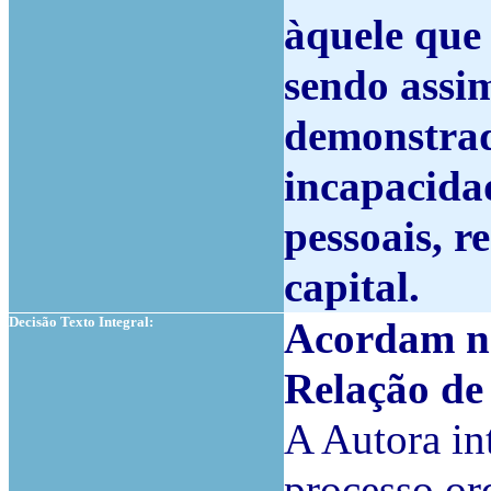
àquele que 
sendo assim
demonstrado
incapacidad
pessoais, r
capital.
Decisão Texto Integral:
Acordam na
Relação d
A Autora in
processo or