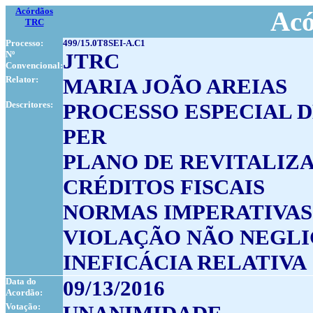
Acórdãos
Acó
TRC
Processo:
499/15.0T8SEI-A.C1
Nº
JTRC
Convencional:
Relator:
MARIA JOÃO AREIAS
Descritores:
PROCESSO ESPECIAL 
PER
PLANO DE REVITALIZ
CRÉDITOS FISCAIS
NORMAS IMPERATIVAS
VIOLAÇÃO NÃO NEGL
INEFICÁCIA RELATIVA
Data do
09/13/2016
Acordão:
Votação: