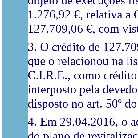
objeto de execuções fis
1.276,92 €, relativa a
127.709,06 €, com vist
3. O crédito de 127.70
que o relacionou na lis
C.I.R.E., como crédit
interposto pela deved
disposto no art. 50º d
4. Em 29.04.2016, o ad
do plano de revitaliz