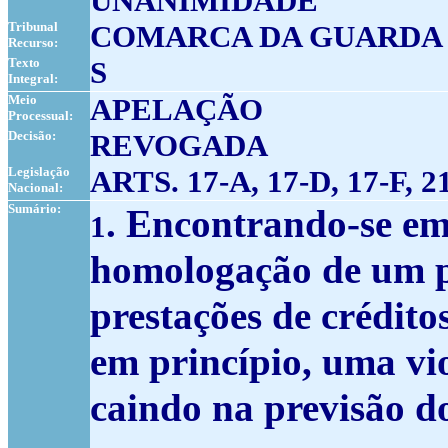
UNANIMIDADE
Tribunal
COMARCA DA GUARDA - S
Recurso:
Texto
S
Integral:
Meio
APELAÇÃO
Processual:
Decisão:
REVOGADA
Legislação
ARTS. 17-A, 17-D, 17-F, 2
Nacional:
Sumário:
. Encontrando-se em
1
homologação de um p
prestações de crédito
em princípio, uma vio
caindo na previsão d