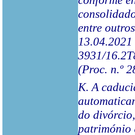
conforme en
consolidado
entre outro
13.04.2021 
3931/16.2T
(Proc. n.º 
K. A caduc
automaticam
do divórcio
património 