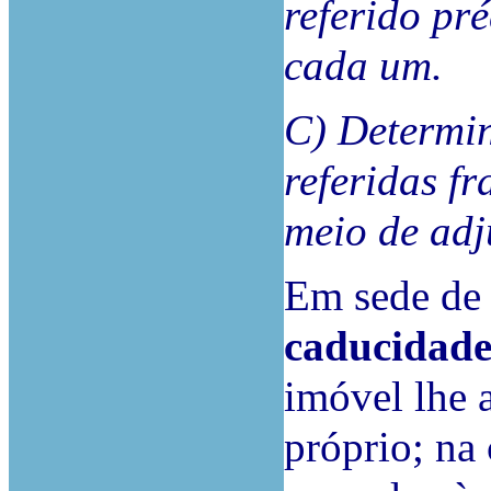
referido pr
cada um.
C) Determin
referidas f
meio de adj
Em sede de 
caducidade
imóvel lhe 
próprio; na