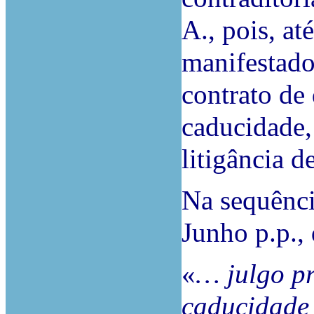
A., pois, at
manifestado
contrato de 
caducidade,
litigância d
Na sequênci
Junho p.p., 
«
…
julgo
p
caducidade 