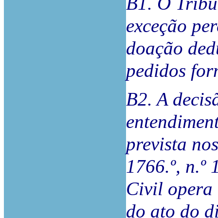
B1. O Tribu
exceção per
doação dedu
pedidos for
B2. A decis
entendimen
prevista nos
1766.º, n.º 
Civil opera
do ato do d