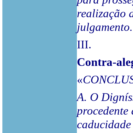
realização 
julgamento.
III.
Contra-ale
«
CONCLU
A. O Dignís
procedente 
caducidade 