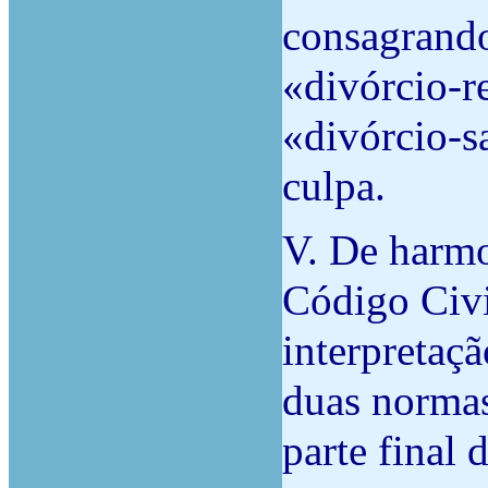
consagrand
«divórcio-r
«divórcio-s
culpa.
V. De harmon
Código Civi
interpretaçã
duas normas
parte final d