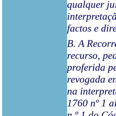
qualquer ju
interpretaç
factos e dir
B. A Recorr
recurso, pe
proferida p
revogada en
na interpre
1760 nº 1 al
n.º 1 do Có