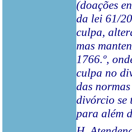
(doações en
da lei 61/2
culpa, alte
mas mantend
1766.º, ond
culpa no di
das normas 
divórcio se
para além d
H. Atendend