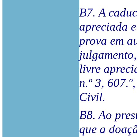
B7. A caduc
apreciada e
prova em au
julgamento,
livre apreci
n.º 3, 607.º
Civil.
B8. Ao pres
que a doaçã