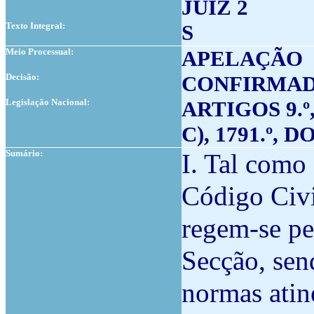
JUIZ 2
Texto Integral:
S
Meio Processual:
APELAÇÃO
Decisão:
CONFIRMA
Legislação Nacional:
ARTIGOS 9.º, N
C), 1791.º, 
Sumário:
I. Tal como 
Código Civi
regem-se pe
Secção, sen
normas atine