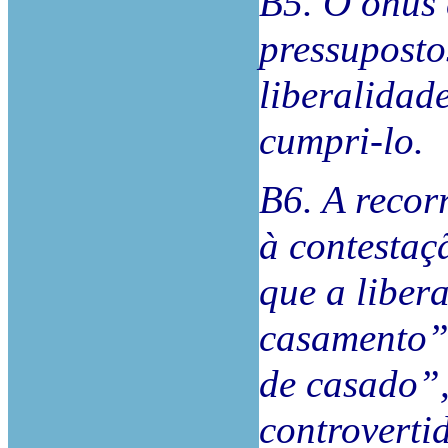
B5. O ónus 
pressuposto
liberalidad
cumpri-lo.
B6. A recor
à contestaç
que a libera
casamento”
de casado”,
controverti