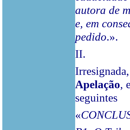
autora de m
e, em conse
pedido
.».
II.
Irresignada,
Apelação
, 
seguintes
«
CONCLUS