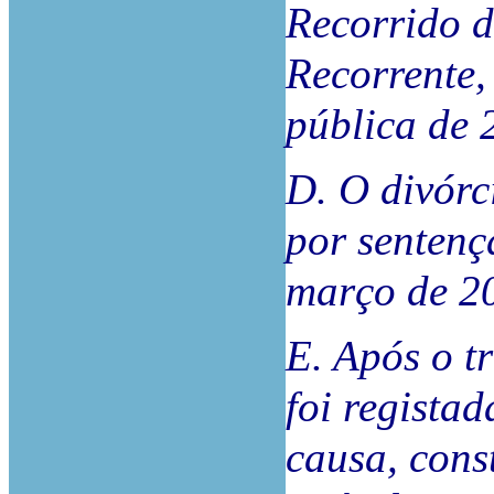
Recorrido d
Recorrente,
pública de 
D. O divórci
por sentenç
março de 20
E. Após o t
foi regista
causa, cons