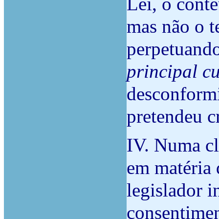
Lei, o conte
mas não o teo
perpetuand
principal c
desconformi
pretendeu cr
IV. Numa cla
em matéria d
legislador i
consentimen