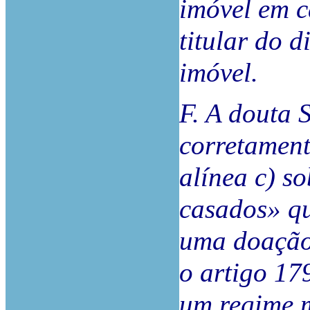
imóvel em 
titular do d
imóvel.
F. A douta 
corretament
alínea c) s
casados» q
uma doação 
o artigo 17
um regime 