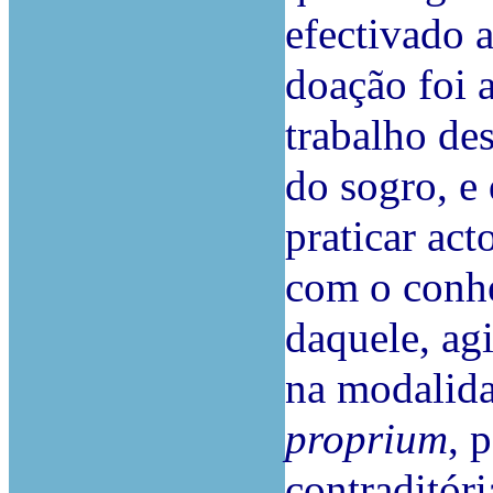
efectivado a
doação foi 
trabalho de
do sogro, e
praticar act
com o conh
daquele, ag
na modalid
proprium
, 
contraditóri