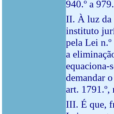
940.º a 979.
II. À luz d
instituto ju
pela Lei n.
a eliminação
equaciona-
demandar o a
art. 1791.º,
III. É que, 