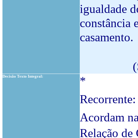
igualdade d
constância 
casamento.
(
Decisão Texto Integral:
*
Recorrente
Acordam na 
Relação de