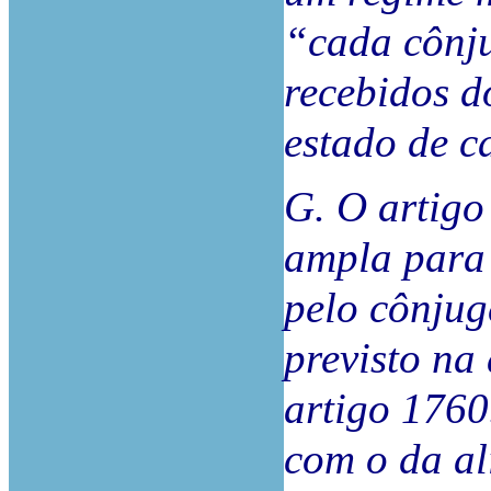
“cada cônju
recebidos d
estado de c
G. O artigo
ampla para 
pelo cônjug
previsto na 
artigo 1760
com o da al