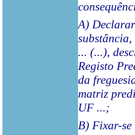
consequênc
A) Declarar
substância, 
... (...), de
Registo Pred
da freguesia 
matriz predi
UF ...;
B) Fixar-se