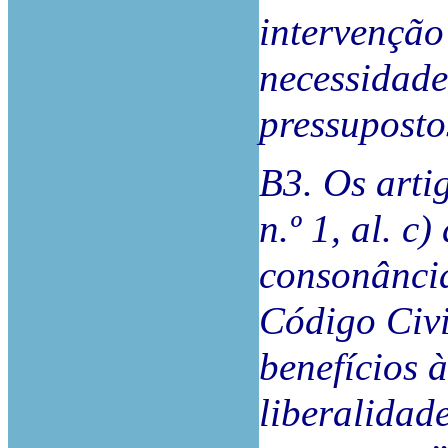
intervenção 
necessidade
pressuposto
B3. Os artig
n.º 1, al. c
consonância
Código Civi
benefícios à
liberalidade