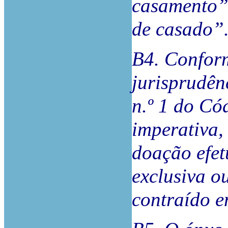
casamento”
de casado”
B4. Confor
jurisprudên
n.º 1 do Có
imperativa,
doação efe
exclusiva o
contraído en