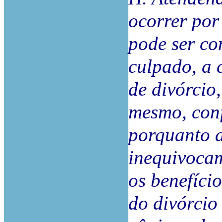
ocorrer por
pode ser co
culpado, a 
de divórcio
mesmo, conf
porquanto d
inequivocam
os benefíci
do divórcio