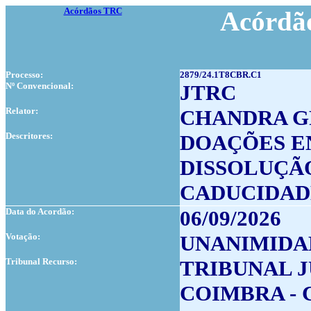
Acórdãos TRC
Acórdão
Processo:
2879/24.1T8CBR.C1
Nº Convencional:
JTRC
Relator:
CHANDRA G
Descritores:
DOAÇÕES E
DISSOLUÇÃ
CADUCIDAD
Data do Acordão:
06/09/2026
Votação:
UNANIMIDA
Tribunal Recurso:
TRIBUNAL 
COIMBRA - 