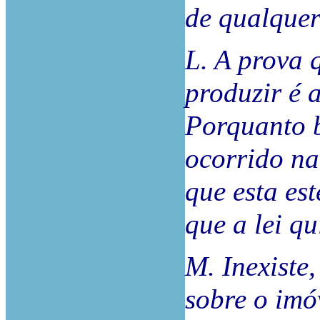
de qualquer
L. A prova 
produzir é 
Porquanto 
ocorrido na
que esta est
que a lei qu
M. Inexiste
sobre o imó