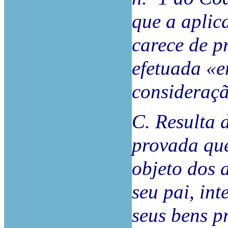
que a aplic
carece de p
efetuada «e
consideraçã
C. Resulta 
provada que
objeto dos 
seu pai, in
seus bens p