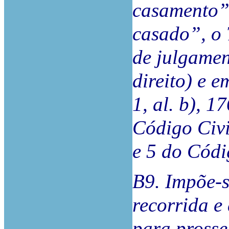
casamento”
casado”, o 
de julgamen
direito) e e
1, al. b), 17
Código Civil
e 5 do Códi
B9. Impõe-s
recorrida e 
para prosse