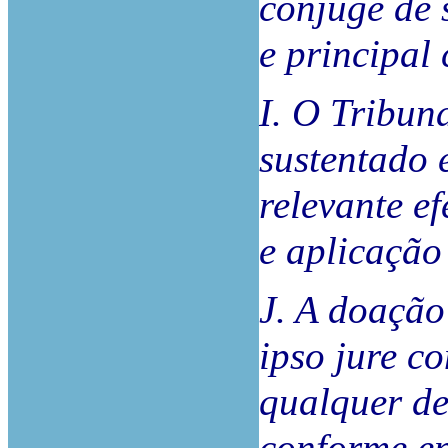
cônjuge de 
e principal
I. O Tribun
sustentado 
relevante e
e aplicação 
J. A doação
ipso jure c
qualquer de