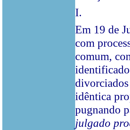
I.
Em 19 de Ju
com process
comum, con
identificad
divorciados
idêntica pr
pugnando p
julgado pro