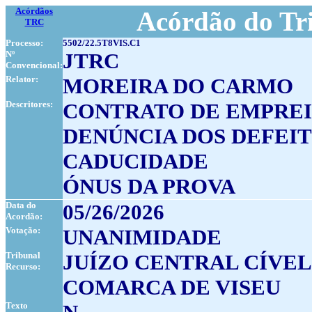
Acórdãos
Acórdão do Tr
TRC
Processo:
5502/22.5T8VIS.C1
Nº
JTRC
Convencional:
Relator:
MOREIRA DO CARMO
Descritores:
CONTRATO DE EMPRE
DENÚNCIA DOS DEFEI
CADUCIDADE
ÓNUS DA PROVA
Data do
05/26/2026
Acordão:
Votação:
UNANIMIDADE
Tribunal
JUÍZO CENTRAL CÍVEL
Recurso:
COMARCA DE VISEU
Texto