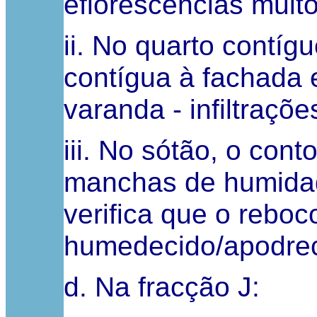
eflorescências muit
ii. No quarto contíg
contígua à fachada 
varanda - infiltraç
iii. No sótão, o cont
manchas de humidad
verifica que o reboc
humedecido/apodrec
d. Na fracção J: