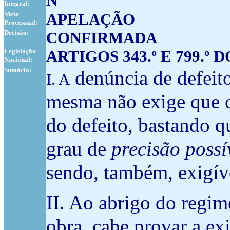
N
Integral:
Meio
APELAÇÃO
Processual:
Decisão:
CONFIRMADA
Legislação
ARTIGOS 343.º E 799.º
Nacional:
Sumário:
denúncia de defeit
I. A
mesma não exige que
do defeito, bastando q
grau de
precisão possí
sendo, também, exigí
II. Ao abrigo do regim
obra, cabe provar a exi