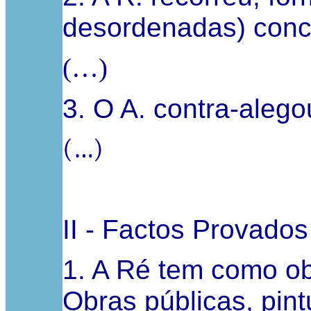
desordenadas) conc
(…)
3. O A. contra-alego
(…)
II - Factos Provados
1. A Ré tem como obj
Obras públicas, pin