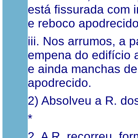
está fissurada com in
e reboco apodrecido
iii. Nos arrumos, a 
empena do edifício a
e ainda manchas de
apodrecido.
2) Absolveu a R. do
*
2. A R. recorreu, fo