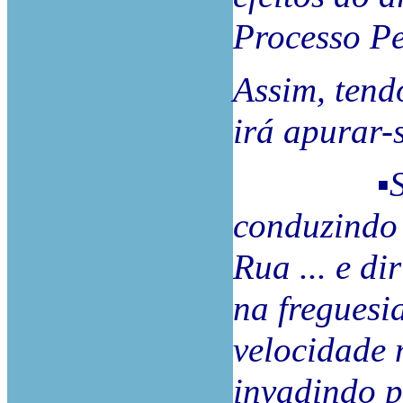
Processo Pe
Assim, tendo
irá apurar-
▪Seguida
conduzindo 
Rua ... e di
na freguesia
velocidade 
invadindo p