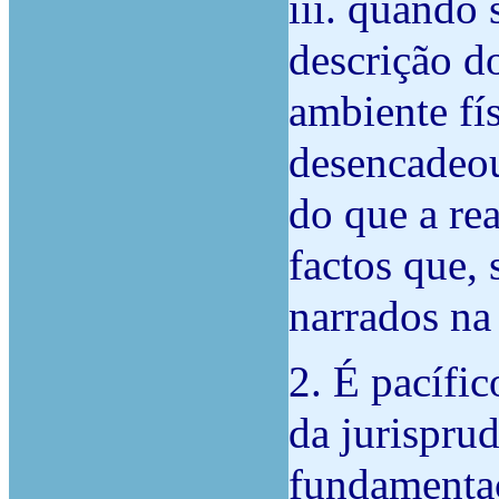
iii. quando 
descrição d
ambiente fí
desencadeo
do que a rea
factos que, 
narrados na
2. É pacífic
da jurisprud
fundamentaç