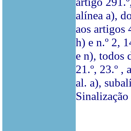
artigo 291.º,
alínea a), d
aos artigos 4.
h) e n.º 2, 14
e n), todos 
21.º, 23.º , a
al. a), suba
Sinalização 