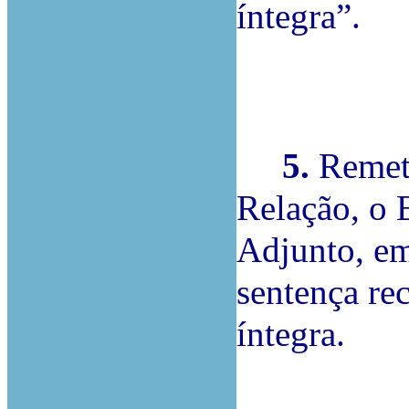
íntegra”.
5.
Remeti
Relação,
o 
Adjunto, em
sentença re
íntegra.