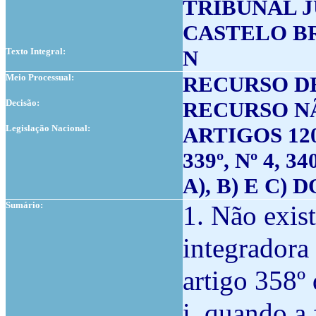
TRIBUNAL 
CASTELO B
Texto Integral:
N
Meio Processual:
RECURSO D
Decisão:
RECURSO N
Legislação Nacional:
ARTIGOS 120º,
339º, Nº 4, 34
A), B) E C) 
Sumário:
1. Não exis
integradora
artigo 358º
i. quando a