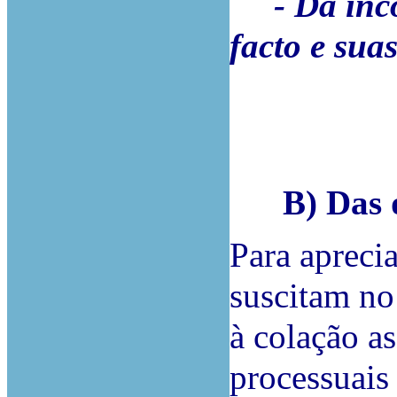
- Da incor
facto e sua
B) Das de
Para aprecia
suscitam no 
à colação as
processuais