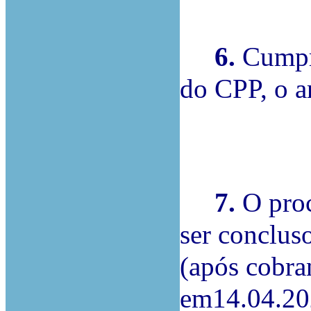
6.
Cumpri
do CPP, o a
7.
O proc
ser conclus
(após cobra
em14.04.20