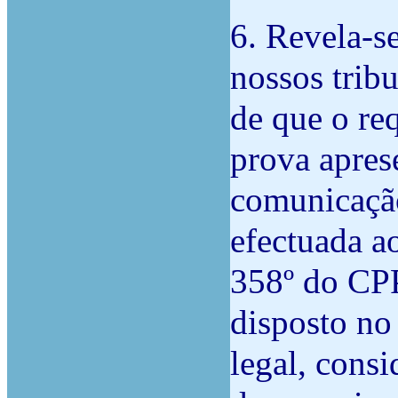
6. Revela-s
nossos trib
de que o re
prova apres
comunicação
efectuada a
358º do CPP
disposto no
legal, consi