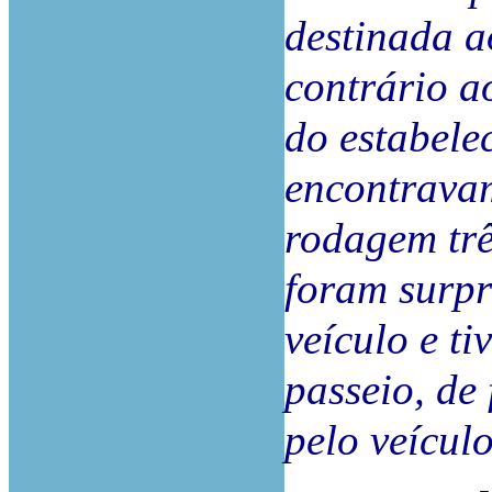
destinada a
contrário a
do estabele
encontravam
rodagem trê
foram surpr
veículo e ti
passeio, de
pelo veícul