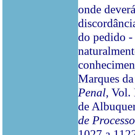
onde deverá 
discordânci
do pedido - 
naturalment
conheciment
Marques da 
Penal
, Vol.
de Albuque
de Processo
1027 a 1122