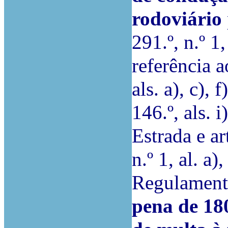
rodoviário
291.º, n.º 1
referência ao
als. a), c), f
146.º, als. 
Estrada e art
n.º 1, al. a)
Regulamento
pena de 180