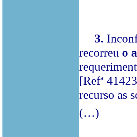
3.
Inconf
recorreu
o 
requerimen
[Refª 41423
recurso as s
(…)