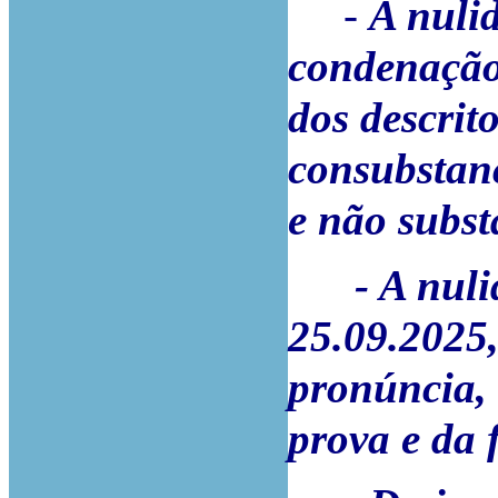
-
A nuli
condenação 
dos descrit
consubstan
e não subs
- A nulida
25.09.2025,
pronúncia, 
prova e da 