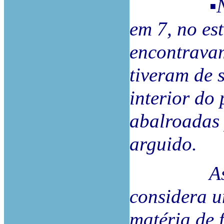
▪Nas cir
em 7, no est
encontravam
tiveram de s
interior do
abalroadas 
arguido.
Assim, p
considera u
matéria de 