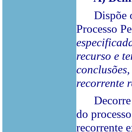
Dispõe o a
Processo Pe
especificad
recurso e t
conclusões,
recorrente 
Decorre de 
do processo
recorrente e