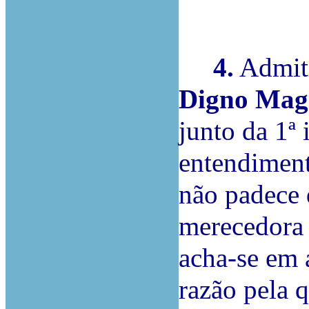
4.
Admiti
Digno Magi
junto da 1ª 
entendiment
não padece 
merecedora 
acha-se em 
razão pela 