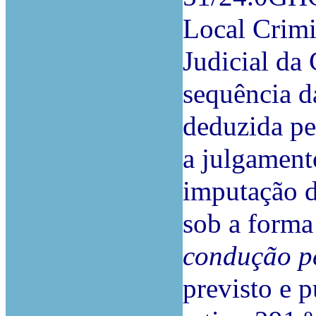
Local Crimi
Judicial da
sequência d
deduzida pel
a julgamen
imputação da
sob a form
condução pe
previsto e 