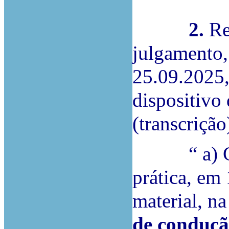
2.
Re
julgamento,
25.09.2025,
dispositivo 
(transcrição
“ a) Con
prática, em
material, n
de conduçã