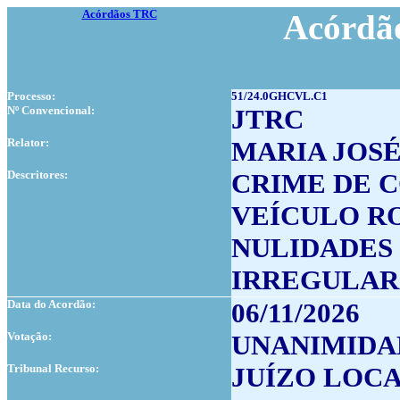
Acórdãos TRC
Acórdão
Processo:
51/24.0GHCVL.C1
Nº Convencional:
JTRC
Relator:
MARIA JOS
Descritores:
CRIME DE 
VEÍCULO R
NULIDADES
IRREGULAR
Data do Acordão:
06/11/2026
Votação:
UNANIMIDA
Tribunal Recurso:
JUÍZO LOCA