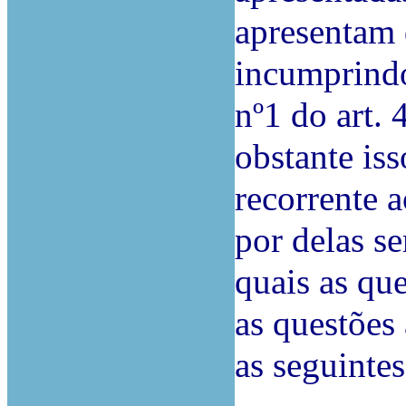
apresentam 
incumprindo
nº1 do art.
obstante iss
recorrente 
por delas s
quais as qu
as questões 
as seguintes