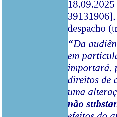
18.09.2025 
39131906], 
despacho (t
“Da audiênc
em particul
importará, 
direitos de
uma alteraç
não substan
efeitos do a