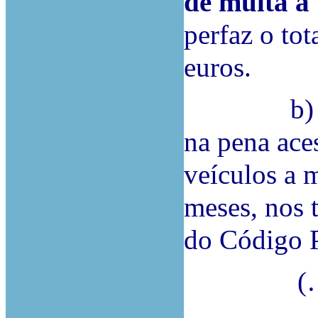
de multa à 
perfaz o tot
euros.
b) Conde
na pena ace
veículos a 
meses, nos t
do Código P
(…)