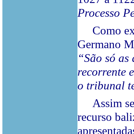
Processo P
Como expre
Germano Mar
“São só as 
recorrente 
o tribunal 
Assim send
recurso bal
apresentadas