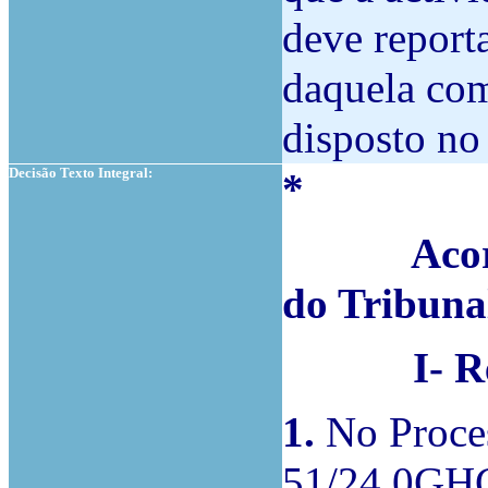
deve reporta
daquela com
disposto no
Decisão Texto Integral:
*
Acordam 
do Tribuna
I- Rela
1.
No Proce
51/24.0GHC