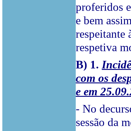
proferidos 
e bem assim,
respeitante 
respetiva m
B) 1.
Incid
com os des
e em 25.09
- No decurs
sessão da m