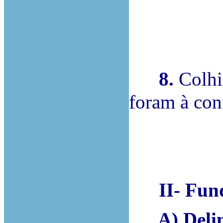
8.
Colhid
foram à con
II- Fund
A) Delimi