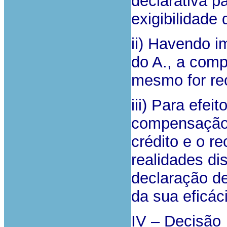
declarativa p
exigibilidade
ii) Havendo i
do A., a com
mesmo for re
iii) Para efe
compensação, 
crédito e o r
realidades dis
declaração d
da sua eficác
IV – Decisão