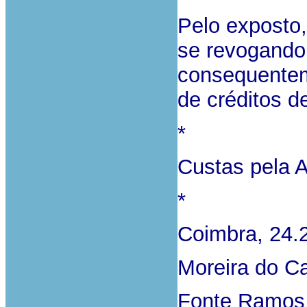
Pelo exposto,
se revogando 
consequentem
de créditos d
*
Custas pela A
*
Coimbra, 24.
Moreira do Ca
Fonte Ramos