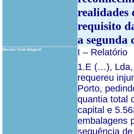
realidades 
requisito 
a segunda c
Decisão Texto Integral:
I – Relatório
1.E (…), Lda
requereu inju
Porto, pedind
quantia total
capital e 5.5
embalagens pa
sequência de