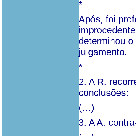
*
Após, foi pro
improcedente
determinou o
julgamento.
*
2. A R. recor
conclusões:
(…)
3. A A. contr