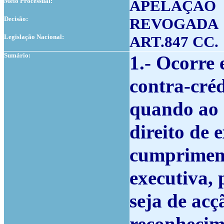
Meio Processual:
APELAÇÃO
Decisão:
REVOGADA
Legislação Nacional:
ART.847 CC.
Sumário:
1.- Ocorre 
contra-créd
quando ao c
direito de 
cumpriment
executiva, 
seja de acç