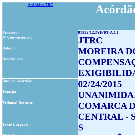
Acórdãos TRC
Acórdão
Processo:
91832/12.3YIPRT-A.C1
Nº Convencional:
JTRC
Relator:
MOREIRA D
Descritores:
COMPENSAÇ
EXIGIBILID
Data do Acordão:
02/24/2015
Votação:
UNANIMIDA
Tribunal Recurso:
COMARCA DE 
CENTRAL - 
Texto Integral:
S