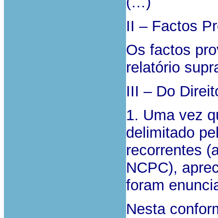
(…)
II – Factos P
Os factos pr
relatório supr
III – Do Direit
1. Uma vez qu
delimitado p
recorrentes (a
NCPC), aprec
foram enunci
Nesta conform