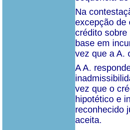
Na contestaçã
excepção de 
crédito sobre
base em incu
vez que a A. o
A A. respond
inadmissibil
vez que o cré
hipotético e i
reconhecido j
aceita.