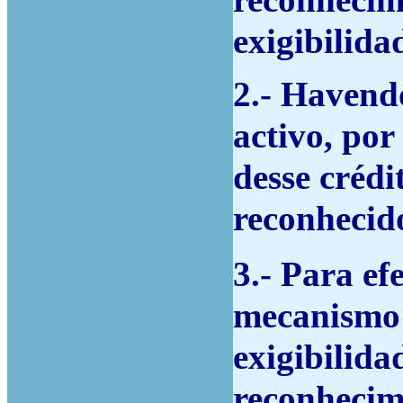
reconhecime
exigibilida
2.- Havend
activo, por
desse crédi
reconhecid
3.- Para ef
mecanismo 
exigibilida
reconhecim