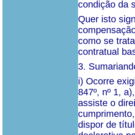
condição da s
Quer isto sig
compensação d
como se trat
contratual ba
3. Sumariando
i) Ocorre exig
847º, nº 1, a
assiste o dire
cumprimento, 
dispor de tít