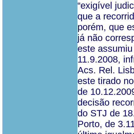
“exigível jud
que a recorri
porém, que es
já não corres
este assumiu
11.9.2008, in
Acs. Rel. Lis
este tirado n
de 10.12.200
decisão recor
do STJ de 18
Porto, de 3.