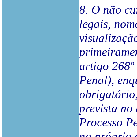
8. O não cu
legais, nom
visualizaçã
primeirament
artigo 268º
Penal), enq
obrigatório
prevista no
Processo Pe
no próprio a