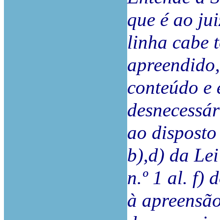
que é ao ju
linha cabe 
apreendido,
conteúdo e 
desnecessár
ao disposto n
b),d) da Lei
n.º 1 al. f)
à apreensão