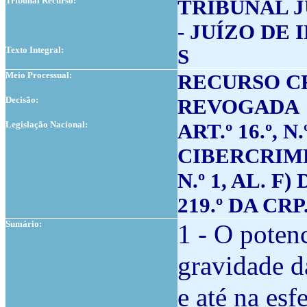
Tribunal Recurso:
TRIBUNAL J
- JUÍZO DE 
Texto Integral:
S
Meio Processual:
RECURSO C
Decisão:
REVOGADA
Legislação Nacional:
ART.º 16.º, N
CIBERCRIME (
N.º 1, AL. F)
219.º DA CRP
Sumário:
1 - O potenc
gravidade d
e até na esf