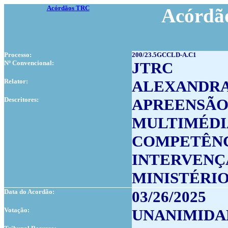
Acórdãos TRC
Acórdão
Processo:
200/23.5GCCLD-A.C1
Nº Convencional:
JTRC
Relator:
ALEXANDRA
Descritores:
APREENSÃO
MULTIMÉDI
COMPETÊNC
INTERVENÇ
MINISTÉRI
Data do Acordão:
03/26/2025
Votação:
UNANIMIDA