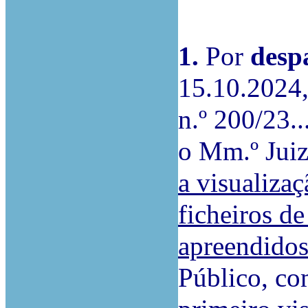
1.
Por
desp
15.10.2024,
n.º 200/23.
o Mm.º Juiz
a visualiza
ficheiros d
apreendido
Público, co