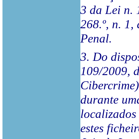
3 da Lei n.
268.º, n. 1,
Penal.
3. Do dispos
109/2009, d
Cibercrime)
durante uma
localizados 
estes fiche