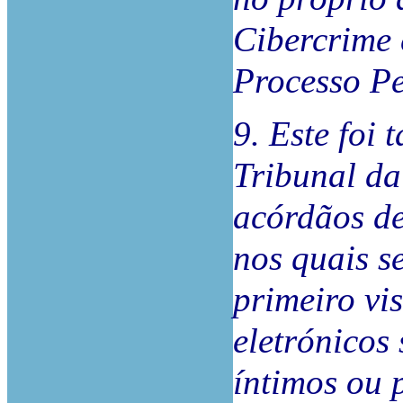
Cibercrime 
Processo Pe
9. Este foi
Tribunal da
acórdãos de
nos quais s
primeiro v
eletrónicos 
íntimos ou 