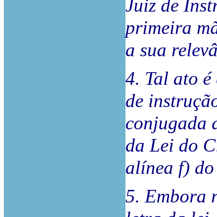
Juiz de Ins
primeira mã
a sua relev
4. Tal ato é
de instruçã
conjugada d
da Lei do C
alínea f) d
5. Embora n