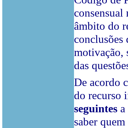
consensual 
âmbito do r
conclusões q
motivação, 
das questõe
De acordo c
do recurso i
seguintes
a
saber quem 