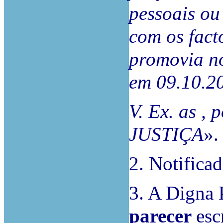
pessoais ou
com os fact
promovia no
em 09.10.2
V. Ex. as ,
JUSTIÇA
».
2. Notifica
3. A Digna 
parecer
esc