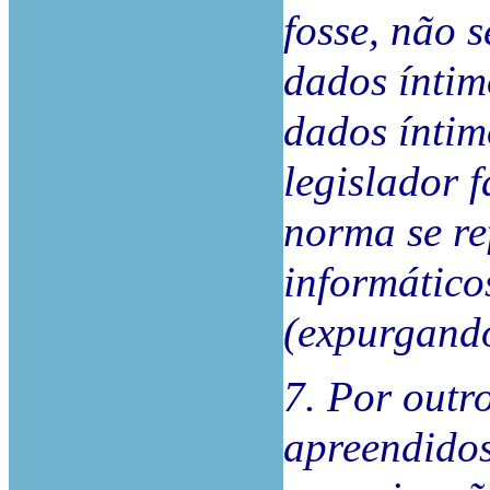
fosse, não s
dados íntimo
dados íntim
legislador f
norma se re
informático
(expurgando
7. Por outro
apreendidos