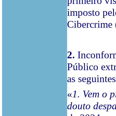
primeiro vi
imposto pelo
Cibercrime 
2.
Inconform
Público ext
as seguinte
«
1. Vem o p
douto despa