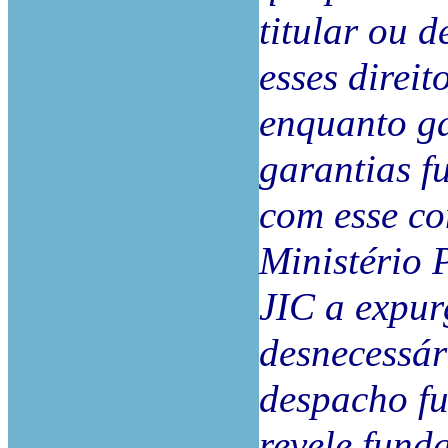
titular ou d
esses direit
enquanto ga
garantias f
com esse co
Ministério 
JIC a expur
desnecessár
despacho fu
revele fund