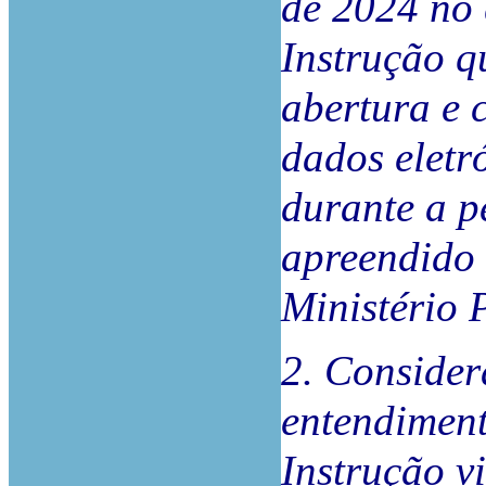
de 2024 no 
Instrução q
abertura e 
dados eletr
durante a p
apreendido 
Ministério 
2. Consider
entendiment
Instrução vi