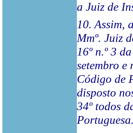
a Juiz de In
10. Assim, 
Mmº. Juiz d
16º n.º 3 d
setembro e n
Código de P
disposto nos
34º todos d
Portuguesa