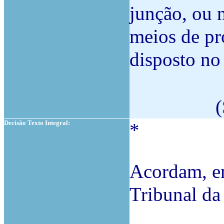
junção, ou 
meios de p
disposto no 
(
Decisão Texto Integral:
*
Acordam, em
Tribunal da