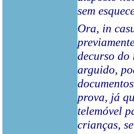
sem esquece
Ora, in cas
previamente
decurso do 
arguido, po
documentos 
prova, já qu
telemóvel p
crianças, s