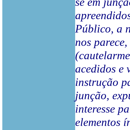
se em junçã
apreendidos
Público, a 
nos parece,
(cautelarme
acedidos e v
instrução p
junção, exp
interesse p
elementos í