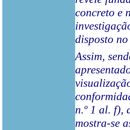
concreto e 
investigaçã
disposto no 
Assim, send
apresentado
visualizaçã
conformidad
n.º 1 al. f)
mostra-se a