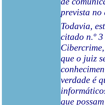
de comunica
prevista no 
Todavia, es
citado n.º 3
Cibercrime,
que o juiz 
conheciment
verdade é q
informático
que possam 