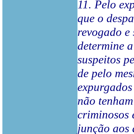
11. Pelo ex
que o despa
revogado e 
determine a
suspeitos pe
de pelo mes
expurgados 
não tenham 
criminosos 
junção aos 