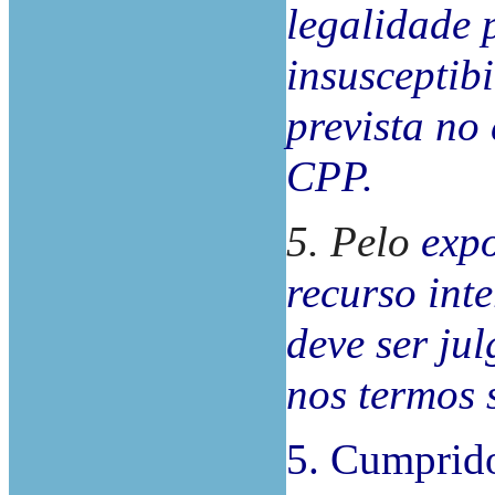
legalidade 
insusceptib
prevista no 
CPP.
5. Pelo
expo
recurso int
deve ser ju
nos termos
5. Cumprido 