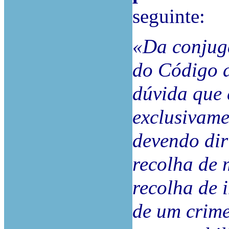
seguinte:
«Da conjuga
do Código d
dúvida que 
exclusivame
devendo dir
recolha de 
recolha de 
de um crime