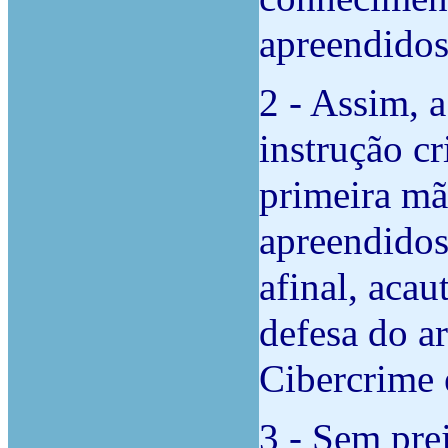
apreendidos
2 - Assim, a
instrução c
primeira m
apreendidos
afinal, acau
defesa do ar
Cibercrime e
3 - Sem prej