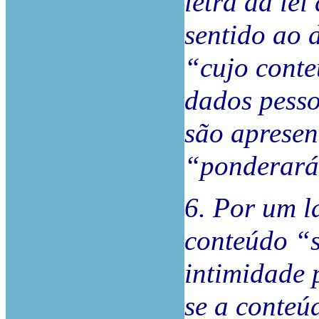
letra da le
sentido ao 
“cujo conte
dados pesso
são apresen
“ponderará 
6. Por um la
conteúdo “s
intimidade 
se a conteú