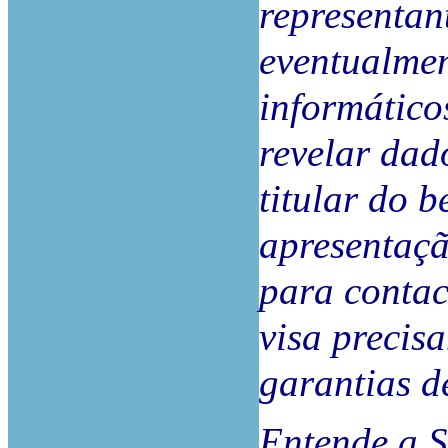
representan
eventualmen
informático
revelar dad
titular do b
apresentaçã
para contac
visa precisa
garantias d
Entende a S