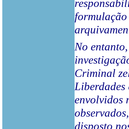
responsabil
formulação 
arquivament
No entanto,
investigaçã
Criminal ze
Liberdades
envolvidos 
observados
disposto no