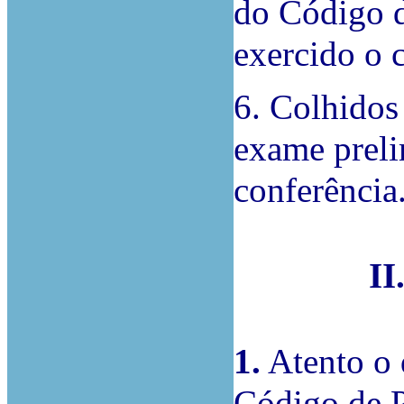
do Código d
exercido o c
6. Colhidos 
exame preli
conferência
I
1.
Atento o d
Código de P