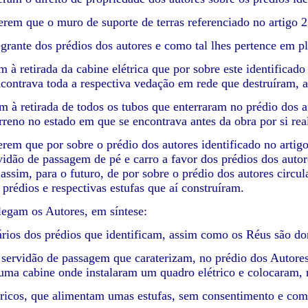
rem que o muro de suporte de terras referenciado no artigo 2
tegrante dos prédios dos autores e como tal lhes pertence em p
m à retirada da cabine elétrica que por sobre este identific
contrava toda a respectiva vedação em rede que destruíram, as
m à retirada de todos os tubos que enterraram no prédio dos a
erreno no estado em que se encontrava antes da obra por si rea
rem que por sobre o prédio dos autores identificado no artigo
vidão de passagem de pé e carro a favor dos prédios dos autore
 assim, para o futuro, de por sobre o prédio dos autores circu
 prédios e respectivas estufas que aí construíram.
alegam os Autores, em síntese:
ários dos prédios que identificam, assim como os Réus são do
 servidão de passagem que caraterizam, no prédio dos Autores
uma cabine onde instalaram um quadro elétrico e colocaram, 
tricos, que alimentam umas estufas, sem consentimento e com