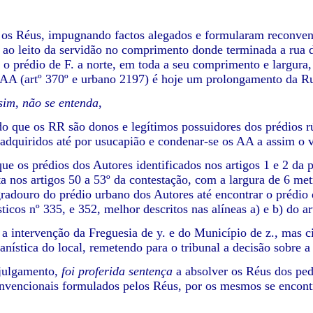
os Réus, impugnando factos alegados e formularam reconvenç
 ao leito da servidão no comprimento donde terminada a rua d
r o prédio de F. a norte, em toda a seu comprimento e largura
 AA (artº 370º e urbano 2197) é hoje um prolongamento da Ru
im, não se entenda
,
do que os RR são donos e legítimos possuidores dos prédios rús
, adquiridos até por usucapião e condenar-se os AA a assim o
que os prédios dos Autores identificados nos artigos 1 e 2 da
ta nos artigos 50 a 53º da contestação, com a largura de 6 met
radouro do prédio urbano dos Autores até encontrar o prédio d
sticos nº 335, e 352, melhor descritos nas alíneas a) e b) do a
 a intervenção da Freguesia de y. e do Município de z., mas 
nística do local, remetendo para o tribunal a decisão sobre a
 julgamento,
foi proferida sentença
a absolver os Réus dos ped
nvencionais formulados pelos Réus, por os mesmos se encont