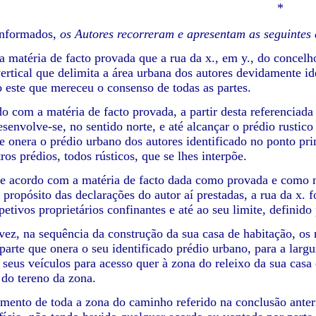
*
rmados,
os Autores recorreram e apresentam as seguintes
da matéria de facto provada que a rua da x., em y., do concel
ertical que delimita a área urbana dos autores devidamente id
 este que mereceu o consenso de todas as partes.
do com a matéria de facto provada, a partir desta referenciada
esenvolve-se, no sentido norte, e até alcançar o prédio rustic
ue onera o prédio urbano dos autores identificado no ponto pr
ros prédios, todos rústicos, que se lhes interpõe.
de acordo com a matéria de facto dada como provada e como me
propósito das declarações do autor aí prestadas, a rua da x. f
petivos proprietários confinantes e até ao seu limite, definido
vez, na sequência da construção da sua casa de habitação, o
parte que onera o seu identificado prédio urbano, para a largu
seus veículos para acesso quer à zona do releixo da sua casa
 do tereno da zona.
mento de toda a zona do caminho referido na conclusão anterio