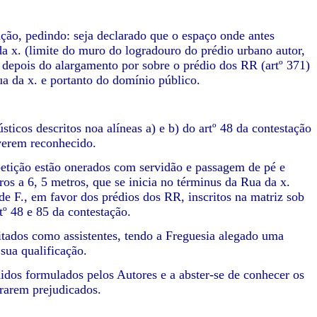
ão, pedindo: seja declarado que o espaço onde antes
a x. (limite do muro do logradouro do prédio urbano autor,
, depois do alargamento por sobre o prédio dos RR (artº 371)
a da x. e portanto do domínio público.
ticos descritos noa alíneas a) e b) do artº 48 da contestação
 verem reconhecido.
 petição estão onerados com servidão e passagem de pé e
ros a 6, 5 metros, que se inicia no términus da Rua da x.
e F., em favor dos prédios dos RR, inscritos na matriz sob
rtº 48 e 85 da contestação.
citados como assistentes, tendo a Freguesia alegado uma
 sua qualificação.
idos formulados pelos Autores e a abster-se de conhecer os
rarem prejudicados.