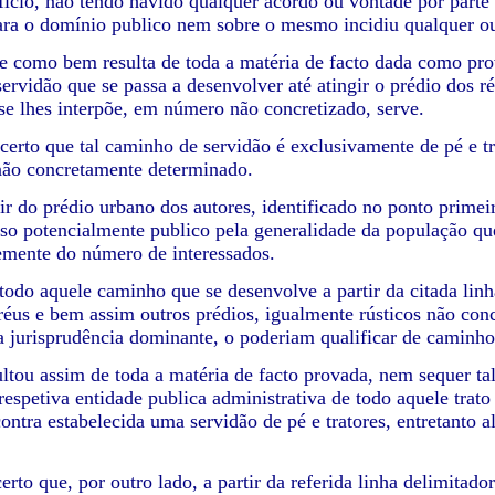
fício, não tendo havido qualquer acordo ou vontade por parte
a o domínio publico nem sobre o mesmo incidiu qualquer out
e como bem resulta de toda a matéria de facto dada como prova
rvidão que se passa a desenvolver até atingir o prédio dos réu
 se lhes interpõe, em número não concretizado, serve.
certo que tal caminho de servidão é exclusivamente de pé e tr
ão concretamente determinado.
tir do prédio urbano dos autores, identificado no ponto prime
uso potencialmente publico pela generalidade da população que
mente do número de interessados.
todo aquele caminho que se desenvolve a partir da citada linh
 réus e bem assim outros prédios, igualmente rústicos não con
 jurisprudência dominante, o poderiam qualificar de caminho
ltou assim de toda a matéria de facto provada, nem sequer tal
respetiva entidade publica administrativa de todo aquele trato
contra estabelecida uma servidão de pé e tratores, entretanto 
rto que, por outro lado, a partir da referida linha delimitado