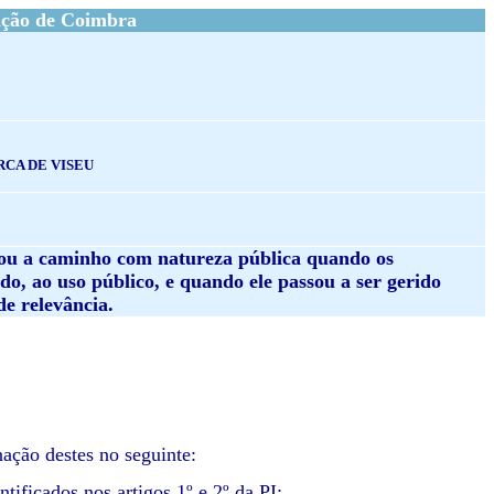
ação de Coimbra
CA DE VISEU
ssou a caminho com natureza pública quando os
do, ao uso público, e quando ele passou a ser gerido
de relevância.
ação destes no seguinte:
tificados nos artigos 1º e 2º da PI;