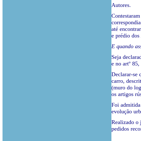
Autores.
Contestaram 
correspondia
até encontra
e prédio dos
E quando ass
Seja declara
e no artº 85
Declarar-se 
carro, descri
(muro do log
os artigos rú
Foi admitida
evolução urba
Realizado o
pedidos reco