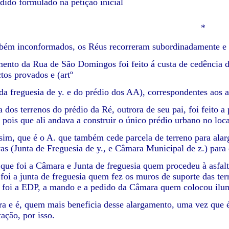
dido formulado na petição inicial
*
nformados, os Réus recorreram subordinadamente e apr
ento da Rua de São Domingos foi feito á custa de cedência de
ctos provados e (artº
 da freguesia de y. e do prédio dos AA), correspondentes aos a
a dos terrenos do prédio da Ré, outrora de seu pai, foi feito 
 pois que ali andava a construir o único prédio urbano no loca
ssim, que é o A. que também cede parcela de terreno para alar
vas (Junta de Freguesia de y., e Câmara Municipal de z.) para 
 que foi a Câmara e Junta de freguesia quem procedeu à asfa
foi a junta de freguesia quem fez os muros de suporte das terr
, foi a EDP, a mando e a pedido da Câmara quem colocou ilu
ra e é, quem mais beneficia desse alargamento, uma vez que é 
ação, por isso.