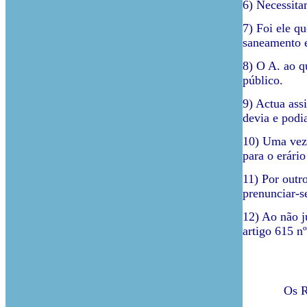
6) Necessita
7) Foi ele q
saneamento e
8) O A. ao q
público.
9) Actua ass
devia e podi
10) Uma vez 
para o erári
11) Por outr
prenunciar-s
12) Ao não j
artigo 615 n
Os Réus ai