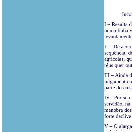
Inconfo
I – Resulta 
numa linha v
levantamento
II – De acor
sequência, d
agrícolas, q
réus quer out
III – Ainda 
julgamento a 
parte dos res
IV –Por sua 
servidão, na 
manobra dos 
forte declive
V – O alarga