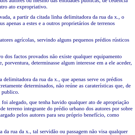
 dos autores ou mesmo das entidades publicas, de cedência
ro ato expropriativo.
da, a partir da citada linha delimitadora da rua da x., o
s apenas a estes e a outros proprietários de terrenos
atores agrícolas, servindo alguns pequenos prédios rústicos
iro dos factos provados não existe qualquer equipamento
, porventura, determinasse algum interesse em a ele aceder,
a delimitadora da rua da x., que apenas serve os prédios
cretamente determinados, não reúne as caraterísticas que, de
 publico.
 foi alegado, que tenha havido qualquer ato de apropriação
 de terreno integrante do prédio urbano dos autores por sobre
alargado pelos autores para seu próprio benefício, como
ra da rua da x., tal servidão ou passagem não visa qualquer