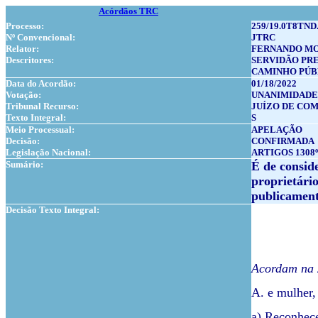
Acórdãos TRC
Processo:
259/19.0T8TND
Nº Convencional:
JTRC
Relator:
FERNANDO M
Descritores:
SERVIDÃO PR
CAMINHO PÚB
Data do Acordão:
01/18/2022
Votação:
UNANIMIDADE
Tribunal Recurso:
JUÍZO DE COM
Texto Integral:
S
Meio Processual:
APELAÇÃO
Decisão:
CONFIRMADA
Legislação Nacional:
ARTIGOS 1308º
Sumário:
É de consid
proprietário
publicamente
Decisão Texto Integral:
Acordam na 2
A. e mulher,
a) Reconhece