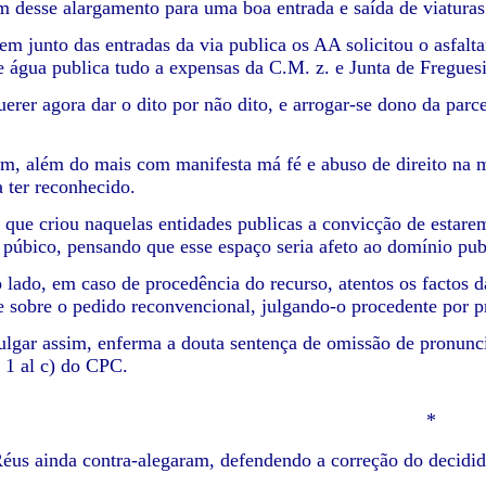
m desse alargamento para uma boa entrada e saída de viaturas
uem junto das entradas da via publica os AA solicitou o asfalt
 água publica tudo a expensas da C.M. z. e Junta de Freguesi
uerer agora dar o dito por não dito, e arrogar-se dono da par
im, além do mais com manifesta má fé e abuso de direito na m
a ter reconhecido.
que criou naquelas entidades publicas a convicção de estarem
o púbico, pensando que esse espaço seria afeto ao domínio pub
o lado, em caso de procedência do recurso, atentos os factos
e sobre o pedido reconvencional, julgando-o procedente por 
ulgar assim, enferma a douta sentença de omissão de pronunci
º 1 al c) do CPC.
*
nda contra-alegaram, defendendo a correção do decidid