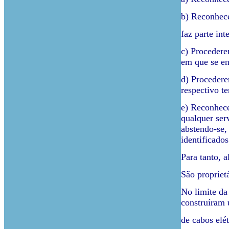
b) Reconhece
faz parte in
c) Procedere
em que se en
d) Procedere
respectivo t
e) Reconhece
qualquer ser
abstendo-se,
identificados
Para tanto, 
São propriet
No limite da
construíram 
de cabos elé