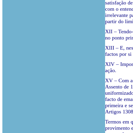
satisfação de
com o entend
irrelevante 
partir do lim
XII – Tendo-
no ponto pri
XIII – E, ne
factos por si
XIV – Impond
ação.
XV – Com a d
Assento de 1
uniformizado
facto de ema
primeira e se
Artigos 1308
Termos em qu
provimento e