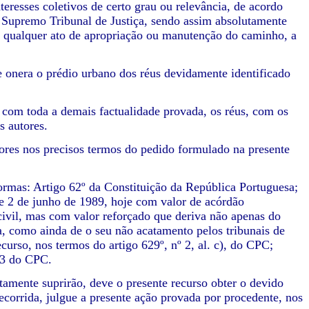
nteresses coletivos de certo grau ou relevância, de acordo
o Supremo Tribunal de Justiça, sendo assim absolutamente
ão, qualquer ato de apropriação ou manutenção do caminho, a
e onera o prédio urbano dos réus devidamente identificado
o com toda a demais factualidade provada, os réus, com os
s autores.
tores nos precisos termos do pedido formulado na presente
ormas: Artigo 62º da Constituição da República Portuguesa;
 de 2 de junho de 1989, hoje com valor de acórdão
civil, mas com valor reforçado que deriva não apenas do
a, como ainda de o seu não acatamento pelos tribunais de
curso, nos termos do artigo 629º, nº 2, al. c), do CPC;
º 3 do CPC.
amente suprirão, deve o presente recurso obter o devido
ecorrida, julgue a presente ação provada por procedente, nos