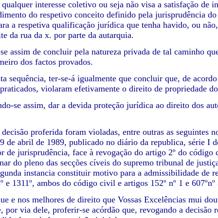
 qualquer interesse coletivo ou seja não visa a satisfação de i
imento do respetivo conceito definido pela jurisprudência d
para a respetiva qualificação jurídica que tenha havido, ou n
ite da rua da x. por parte da autarquia.
se assim de concluir pela natureza privada de tal caminho qu
meiro dos factos provados.
sta sequência, ter-se-á igualmente que concluir que, de acord
 praticados, violaram efetivamente o direito de propriedade do
o-se assim, dar a devida proteção jurídica ao direito dos au
ecisão proferida foram violadas, entre outras as seguintes n
9 de abril de 1989, publicado no diário da republica, série I
r de jurisprudência, face à revogação do artigo 2º do código 
nar do pleno das secções cíveis do supremo tribunal de justiç
gunda instancia constituir motivo para a admissibilidade de re
º e 1311º, ambos do código civil e artigos 152º nº 1 e 607ºn
e e nos melhores de direito que Vossas Excelências mui dout
, por via dele, proferir-se acórdão que, revogando a decisão r