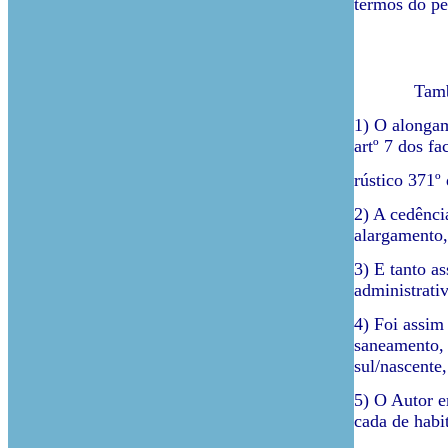
termos do pe
Também inco
1) O alongam
artº 7 dos fa
rústico 371º
2) A cedênci
alargamento,
3) E tanto a
administrati
4) Foi assim
saneamento, 
sul/nascente
5) O Autor e
cada de habit