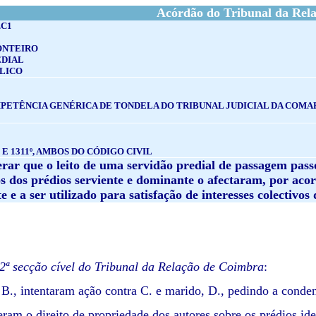
Acórdão do Tribunal da Rel
.C1
ONTEIRO
EDIAL
LICO
PETÊNCIA GENÉRICA DE TONDELA DO TRIBUNAL JUDICIAL DA COMAR
 E 1311º, AMBOS DO CÓDIGO CIVIL
erar que o leito de uma servidão predial de passagem pa
s dos prédios serviente e dominante o afectaram, por acor
 e a ser utilizado para satisfação de interesses colectivos 
ª secção cível do Tribunal da Relação de Coimbra
:
 B., intentaram ação contra C. e marido, D., pedindo a conden
ram o direito de propriedade dos autores sobre os prédios iden