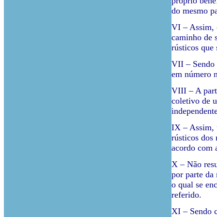
próprio bene
do mesmo par
VI – Assim, 
caminho de se
rústicos que
VII – Sendo 
em número n
VIII – A par
coletivo de 
independente
IX – Assim, 
rústicos dos
acordo com a
X – Não resu
por parte da 
o qual se en
referido.
XI – Sendo ce