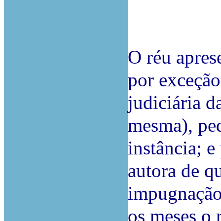
O réu apres
por exceção 
judiciária d
mesma), ped
instância; e
autora de qu
impugnação,
os meses o 