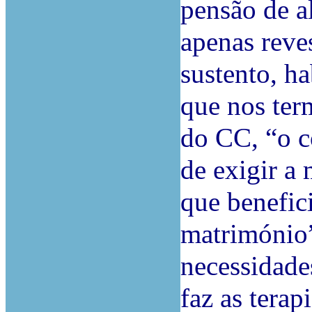
pensão de a
apenas reves
sustento, h
que nos ter
do CC, “o c
de exigir a
que benefic
matrimónio”
necessidade
faz as terap