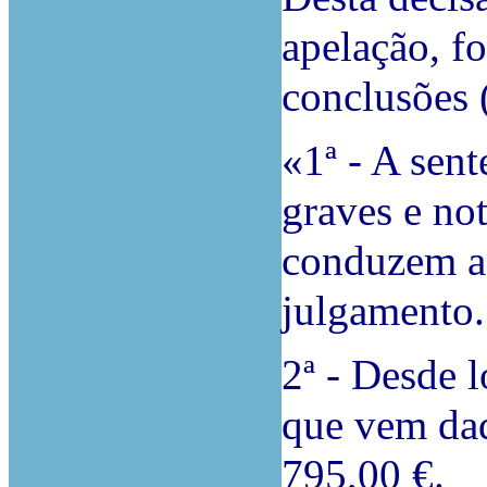
apelação, fo
conclusões (
«1ª - A sent
graves e no
conduzem a 
julgamento.
2ª - Desde 
que vem da
795,00 €.