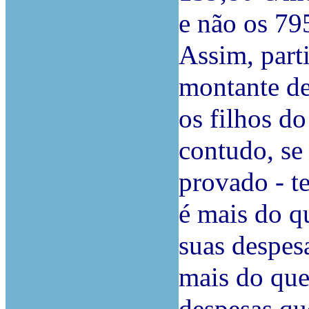
e não os 79
Assim, part
montante de
os filhos do
contudo, se
provado - t
é mais do qu
suas despes
mais do que 