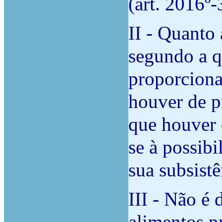
(art. 2016º-
II - Quanto
segundo a q
proporciona
houver de p
que houver 
se à possib
sua subsistê
III - Não é 