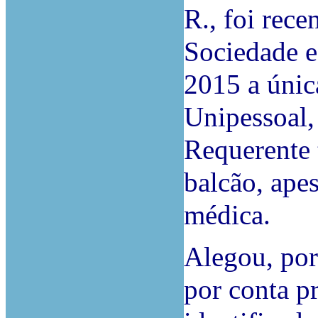
R., foi rece
Sociedade e
2015 a únic
Unipessoal,
Requerente
balcão, apes
médica.
Alegou, por
por conta p