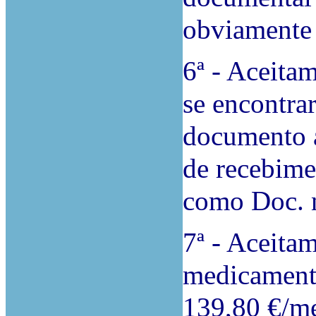
obviamente 
6ª - Aceita
se encontra
documento a
de recebime
como Doc. n.
7ª - Aceita
medicamento
139,80 €/me