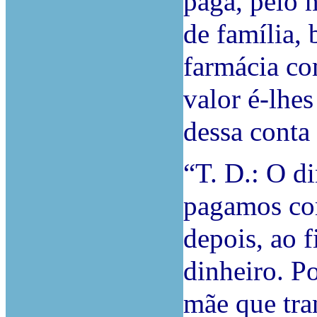
paga, pelo 
de família
farmácia co
valor é-lhes
dessa conta
“T. D.: O d
pagamos com
depois, ao f
dinheiro. P
mãe que tra