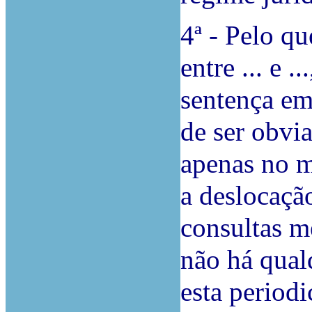
4ª - Pelo qu
entre ... e .
sentença em
de ser obvi
apenas no m
a deslocaçã
consultas m
não há qual
esta periodi