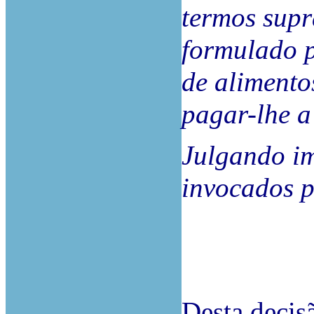
termos supr
formulado p
de alimento
pagar-lhe a
Julgando im
invocados p
Desta decisã