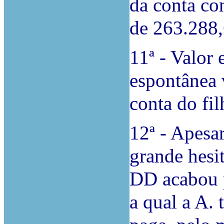
da conta co
de 263.288,
11ª - Valor 
espontânea v
conta do fi
12ª - Apes
grande hesit
DD acabou p
a qual a A. 