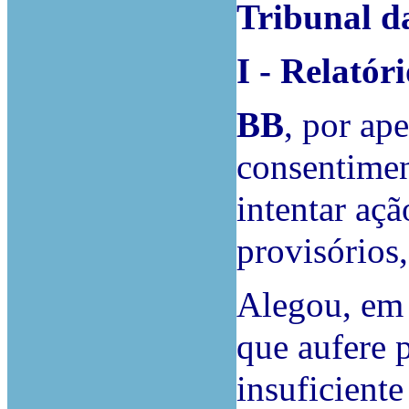
Tribunal d
I - Relatór
BB
, por ap
consentimen
intentar açã
provisórios
Alegou, em 
que aufere 
insuficiente