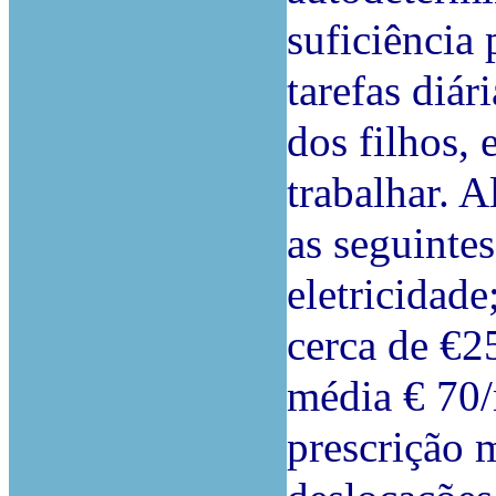
suficiência 
tarefas diá
dos filhos, 
trabalhar. 
as seguinte
eletricidad
cerca de €
média € 70/
prescrição 