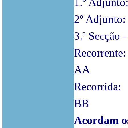
1.º Adjunto
2º Adjunto:
3.ª Secção -
Recorrente:
AA
Recorrida:
BB
Acordam os