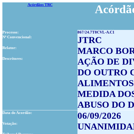
Acórdãos TRC
Acórdão
Processo:
867/24.7T8CVL-A.C1
Nº Convencional:
JTRC
Relator:
MARCO BO
Descritores:
AÇÃO DE D
DO OUTRO 
ALIMENTOS
MEDIDA DO
ABUSO DO D
Data do Acordão:
06/09/2026
Votação:
UNANIMIDA