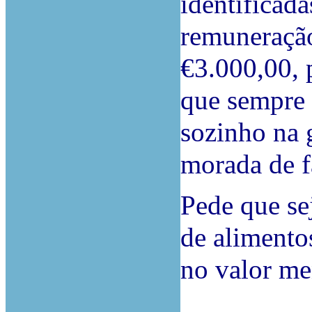
identificad
remuneração
€3.000,00, 
que sempre f
sozinho na 
morada de f
Pede que se
de alimentos
no valor me