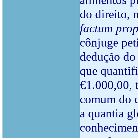
alimentos p
do direito,
factum pro
cônjuge pet
dedução do 
que quantif
€1.000,00, 
comum do ca
a quantia g
conheciment