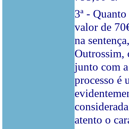
3ª - Quanto 
valor de 70
na sentença
Outrossim, 
junto com a 
processo é 
evidentemen
considerada
atento o car