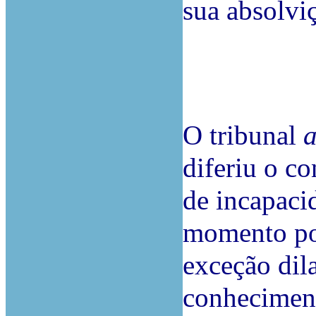
sua absolvi
O tribunal
a
diferiu o c
de incapacid
momento pos
exceção dila
conheciment