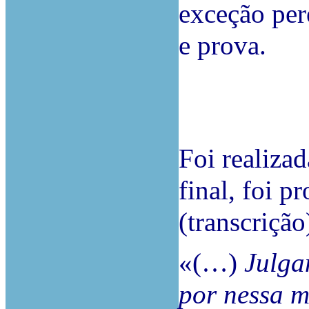
exceção per
e prova.
Foi realizad
final, foi p
(transcrição
«(…)
Julga
por nessa m