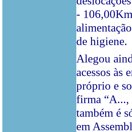
deslocações 
- 106,00Km*
alimentação
de higiene.
Alegou aind
acessos às 
próprio e s
firma “A...,
também é só
em Assemble