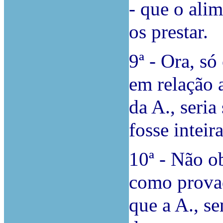
- que o ali
os prestar.
9ª - Ora, só
em relação 
da A., seria
fosse inteir
10ª - Não o
como provad
que a A., s