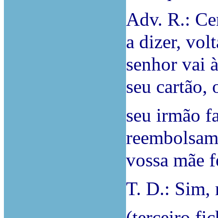
Adv. R.: Ce
a dizer, vol
senhor vai 
seu cartão, 
seu irmão f
reembolsam-
vossa mãe fe
T. D.: Sim,
(terceiro f