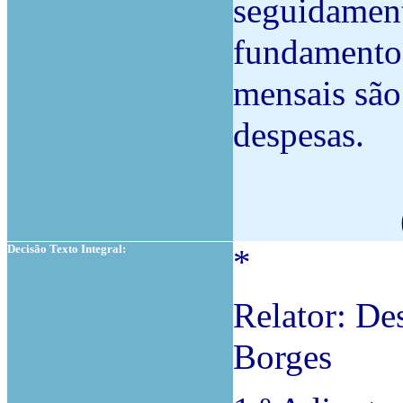
seguidament
fundamento
mensais são 
despesas.
Decisão Texto Integral:
*
Relator: De
Borges