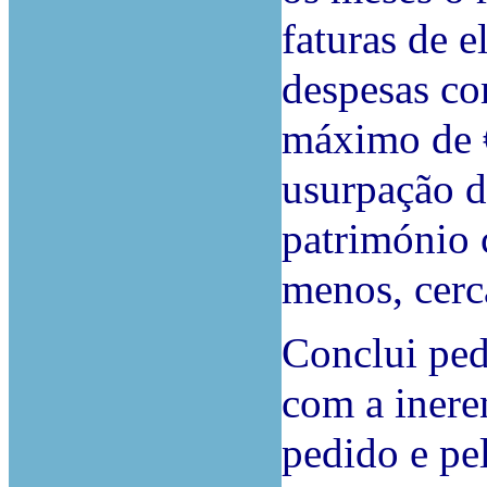
faturas de e
despesas co
máximo de €
usurpação d
património 
menos, cerc
Conclui ped
com a inere
pedido e pe