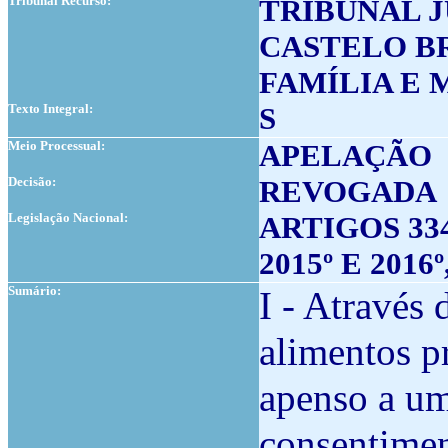
Tribunal Recurso:
TRIBUNAL 
CASTELO BR
FAMÍLIA E
Texto Integral:
S
Meio Processual:
APELAÇÃO
Decisão:
REVOGADA
Legislação Nacional:
ARTIGOS 334.º,
2015º E 2016
Sumário:
I - Através 
alimentos p
apenso a um
consentimen