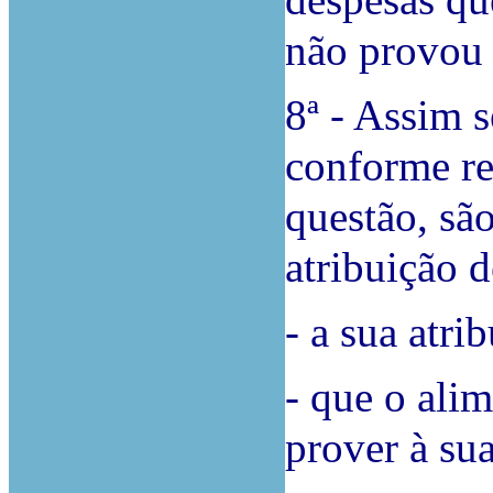
despesas qu
não provou 
8ª - Assim 
conforme re
questão, são
atribuição 
- a sua atri
- que o alim
prover à sua