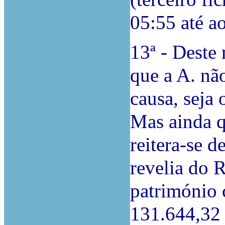
05:55 até a
13ª - Deste
que a A. nã
causa, seja 
Mas ainda qu
reitera-se d
revelia do R
património 
131.644,32 