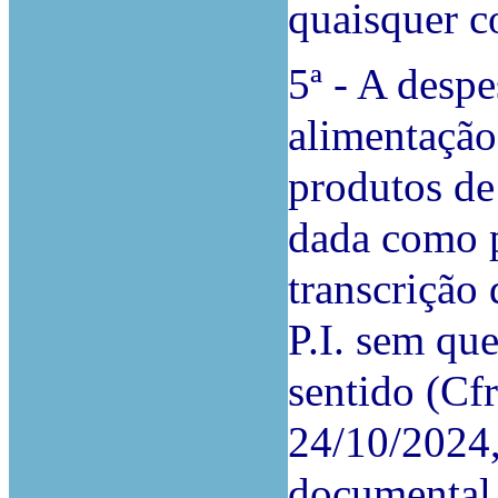
quaisquer c
5ª - A desp
alimentação 
produtos de
dada como p
transcrição 
P.I. sem qu
sentido (Cfr
24/10/2024,
documental