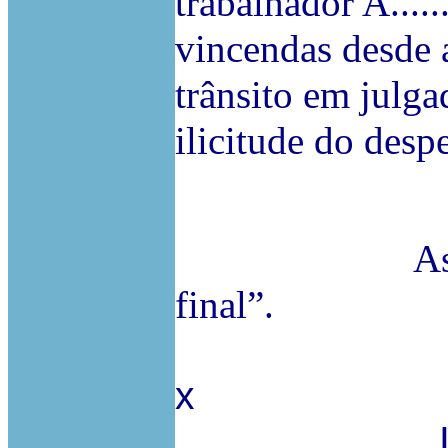
trabalhador A.....
vincendas desde 
trânsito em julga
ilicitude do desp
I
As custas s
final”.
x
Inconfor