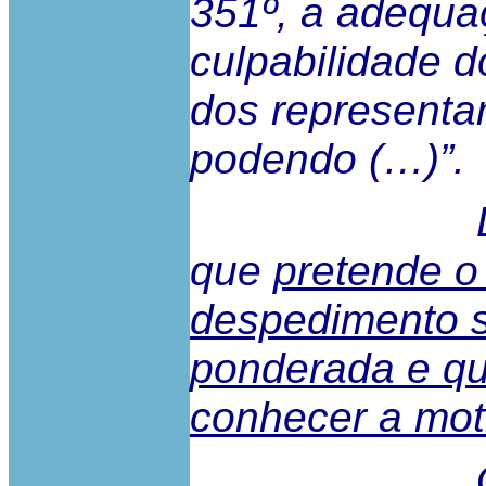
351º, a adequa
culpabilidade d
dos representa
podendo (…)”.
Do nº 4 do
que
pretende o
despedimento s
ponderada e qu
conhecer a mot
Quanto à