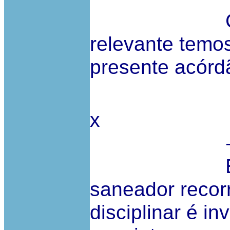
Como cir
relevante temos
presente acórd
x
- o dir
Entende
saneador recor
disciplinar é in