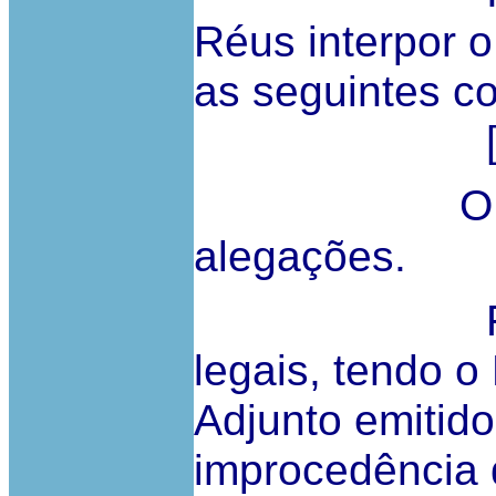
Réus interpor o
as seguintes c
[…
O
alegações.
Foram col
legais, tendo 
Adjunto emitido
improcedência 