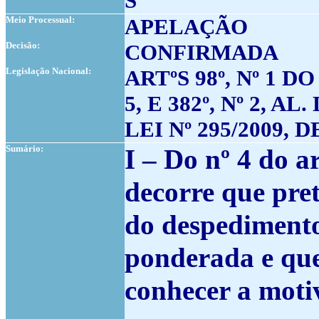
S
Meio Processual:
APELAÇÃO
Decisão:
CONFIRMADA
Legislação Nacional:
ARTºS 98º, Nº 1 DO
5, E 382º, Nº 2, A
LEI Nº 295/2009, DE
Sumário:
I
– Do nº 4 do ar
decorre que pret
do despedimento
ponderada e que
conhecer a moti