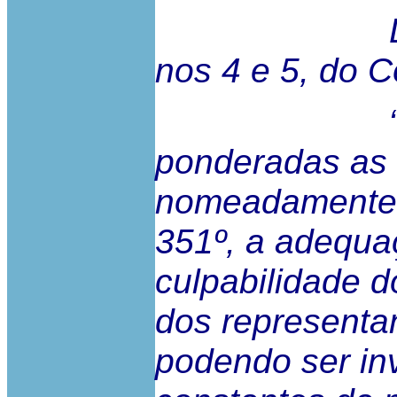
De acordo
nos 4 e 5, do C
“4 – Na 
ponderadas as 
nomeadamente a
351º, a adequa
culpabilidade d
dos representa
podendo ser in