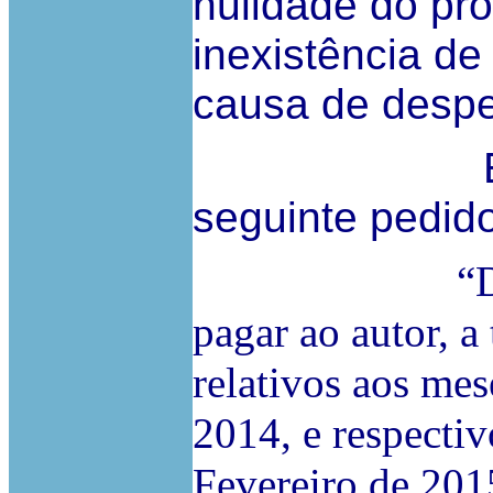
nulidade do pro
inexistência de
causa de desp
Em reconv
seguinte pedido
“Devem os r
pagar ao autor, a 
relativos aos m
2014, e respectiv
Fevereiro de 2015