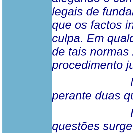
legais de fund
que os factos 
culpa. Em qual
de tais normas 
procedimento ju
Na aparên
perante duas qu
Porém, no
questões surge