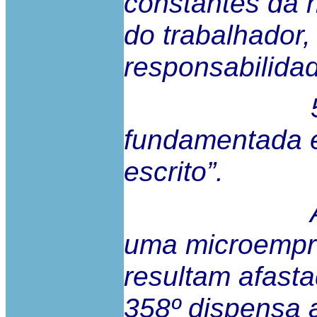
constantes da 
do trabalhador,
responsabilida
5 – A dec
fundamentada 
escrito”.
Ainda que
uma microempre
resultam afasta
358º dispensa 