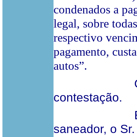
condenados a paga
legal, sobre toda
respectivo vencim
pagamento, custa
autos”.
Os Réus 
contestação.
Em sede
saneador, o Sr.