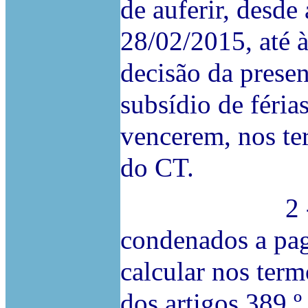
de auferir, desd
28/02/2015, até à
decisão da present
subsídio de féria
vencerem, nos te
do CT.
2 - Devem 
condenados a pag
calcular nos ter
dos artigos 389.º