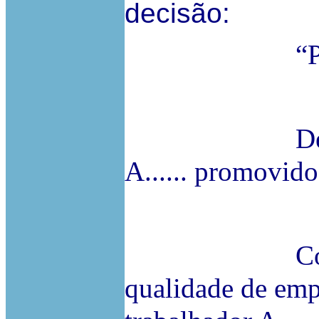
decisão:
“Pelo expos
Declarar il
A...... promovido po
I
Condenar B....
qualidade de em