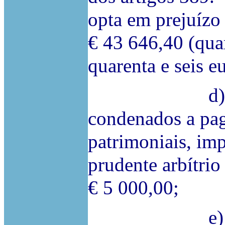
opta em prejuízo
€ 43 646,40 (quar
quarenta e seis e
d) Mais de
condenados a paga
patrimoniais, imp
prudente arbítrio
€ 5 000,00;
e) Os réus