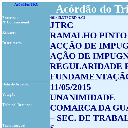
Acórdãos TRC
Acórdão do Tr
Processo:
461/15.3T8GRD-A.C1
Nº Convencional:
JTRC
Relator:
RAMALHO PINTO
Descritores:
ACÇÃO DE IMPU
AÇÃO DE IMPUGN
REGULARIDADE E
FUNDAMENTAÇÃO
Data do Acordão:
11/05/2015
Votação:
UNANIMIDADE
Tribunal Recurso:
COMARCA DA GUA
– SEC. DE TRABA
Texto Integral: