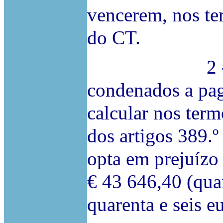
vencerem, nos te
do CT.
2 - Devem 
condenados a pag
calcular nos ter
dos artigos 389.º
opta em prejuízo
€ 43 646,40 (quar
quarenta e seis e