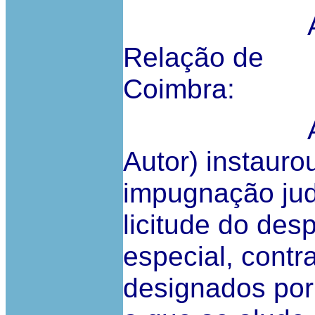
Acordam 
Relação de
Coimbra:
A... (adia
Autor) instauro
impugnação judi
licitude do de
especial, contra 
designados por 