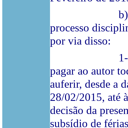
b) Deve de
processo discipli
por via disso:
1- Devem os
pagar ao autor to
auferir, desde a
28/02/2015, até à
decisão da present
subsídio de féria