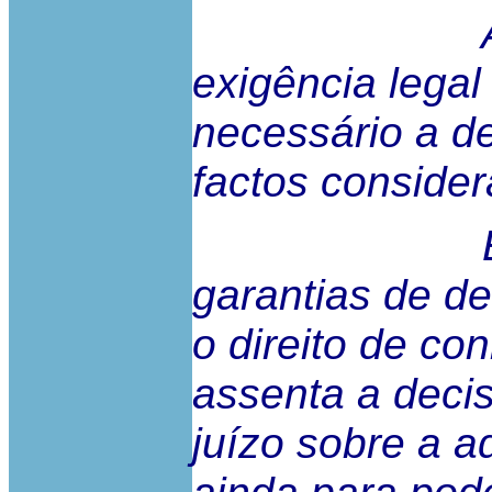
Assim, o
exigência lega
necessário a d
factos conside
Essa exig
garantias de de
o direito de co
assenta a deci
juízo sobre a 