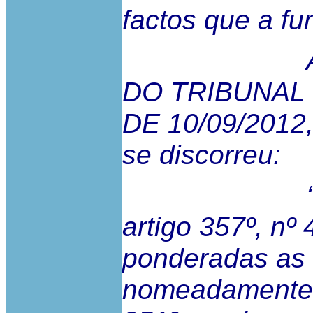
factos que a f
Assim é 
DO TRIBUNAL
DE 10/09/2012
se discorreu:
“Por sua 
artigo 357º, nº
ponderadas as 
nomeadamente a