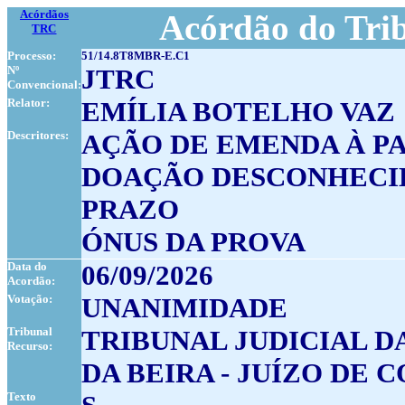
Acórdãos
Acórdão do Tri
TRC
Processo:
51/14.8T8MBR-E.C1
Nº
JTRC
Convencional:
Relator:
EMÍLIA BOTELHO VAZ
Descritores:
AÇÃO DE EMENDA À P
DOAÇÃO DESCONHECID
PRAZO
ÓNUS DA PROVA
Data do
06/09/2026
Acordão:
Votação:
UNANIMIDADE
Tribunal
TRIBUNAL JUDICIAL D
Recurso:
DA BEIRA - JUÍZO DE 
Texto