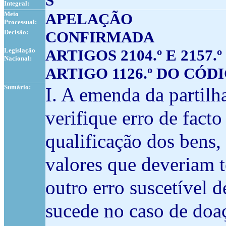
S
Integral:
Meio
APELAÇÃO
Processual:
Decisão:
CONFIRMADA
Legislação
ARTIGOS 2104.º E 2157
Nacional:
ARTIGO 1126.º DO CÓD
Sumário:
I. A emenda da partilh
verifique erro de facto
qualificação dos bens,
valores que deveriam t
outro erro suscetível d
sucede no caso de doaç