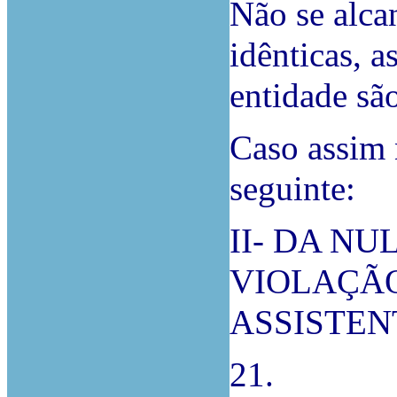
Não se alca
idênticas, 
entidade sã
Caso assim 
seguinte:
II- DA N
VIOLAÇÃO
ASSISTEN
21.