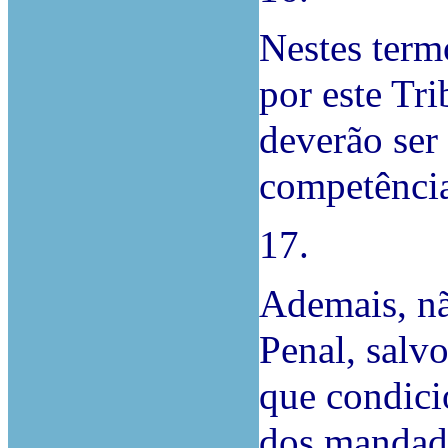
Nestes termo
por este Tri
deverão ser 
competência
17.
Ademais, nã
Penal, salv
que condici
dos mandado