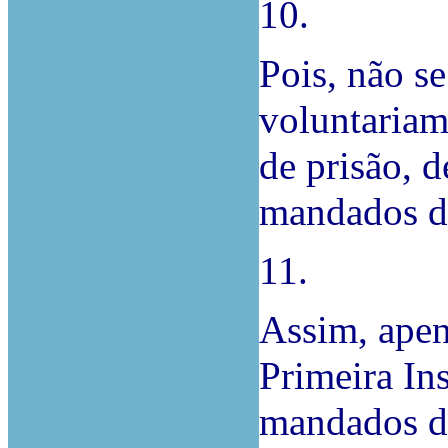
10.
Pois, não s
voluntariam
de prisão, d
mandados d
11.
Assim, apen
Primeira In
mandados d