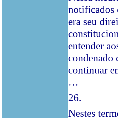
notificados
era seu dire
constitucio
entender ao
condenado d
continuar e
…
26.
Nestes term