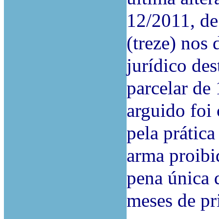
12/2011, de
(treze) nos
jurídico de
parcelar de
arguido foi
pela prátic
arma proibi
pena única 
meses de pr