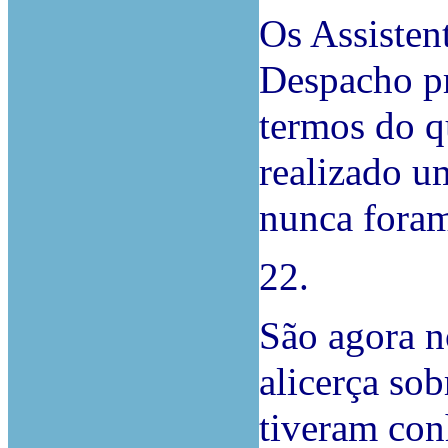
Os Assisten
Despacho pr
termos do q
realizado um
nunca foram
22.
São agora n
alicerça so
tiveram con