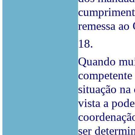
cumprimento
remessa ao
18.
Quando muit
competente
situação na
vista a pod
coordenação
ser determin