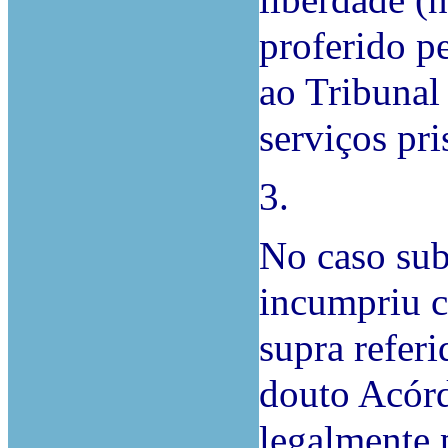
liberdade (
proferido p
ao Tribunal
serviços pri
3.
No caso sub
incumpriu c
supra refer
douto Acórd
legalmente 