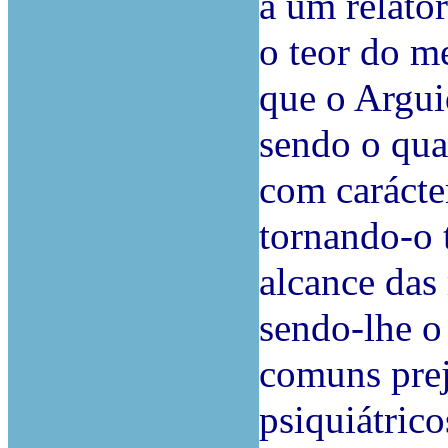
a um relató
o teor do m
que o Argui
sendo o qua
com carácter
tornando-o 
alcance das
sendo-lhe o
comuns prej
psiquiátric