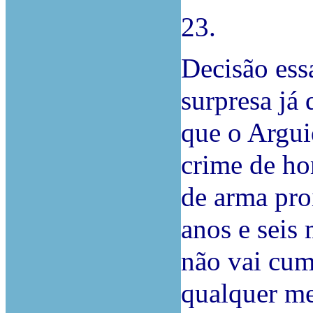
23.
Decisão ess
surpresa já 
que o Argui
crime de ho
de arma pro
anos e seis 
não vai cu
qualquer me