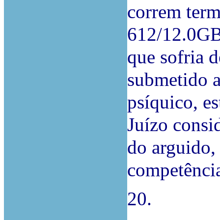
correm ter
612/12.0GB
que sofria 
submetido a
psíquico, e
Juízo consid
do arguido,
competência
20.