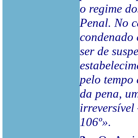
o regime do
Penal. No c
condenado c
ser de susp
estabelecim
pelo tempo 
da pena, um
irreversível
106º».