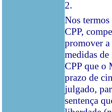
2.
Nos termos 
CPP, compet
promover a 
medidas de 
CPP que o M
prazo de ci
julgado, pa
sentença que