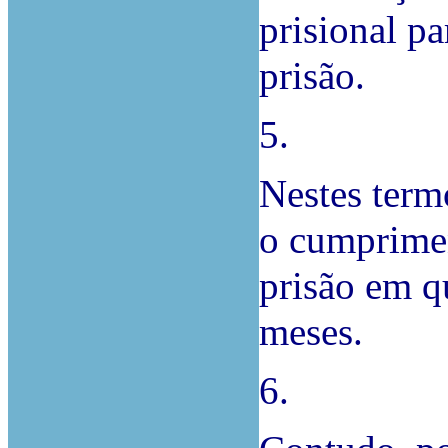
prisional p
prisão.
5.
Nestes term
o cumprime
prisão em q
meses.
6.