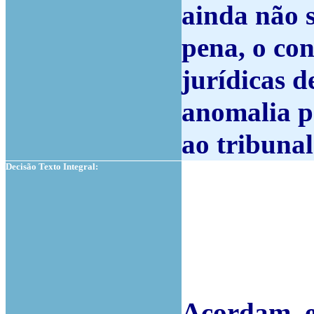
ainda não s
pena, o co
jurídicas d
anomalia p
ao tribuna
Decisão Texto Integral:
Acordam, e