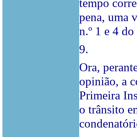
tempo corre
pena, uma v
n.º 1 e 4 do
9.
Ora, perant
opinião, a 
Primeira In
o trânsito 
condenatóri