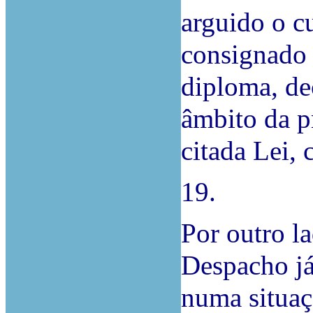
arguido o c
consignado
diploma, de
âmbito da pr
citada Lei, 
19.
Por outro la
Despacho já
numa situaç