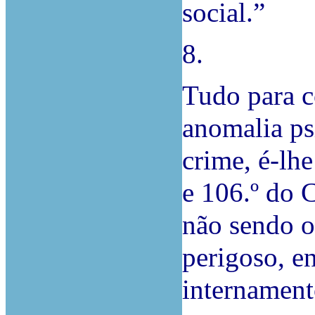
social.”
8.
Tudo para c
anomalia psí
crime, é-lhe
e 106.º do 
não sendo 
perigoso, e
internament