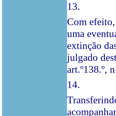
13.
Com efeito,
uma eventua
extinção da
julgado des
art.º138.º, n
14.
Transferind
acompanhar 