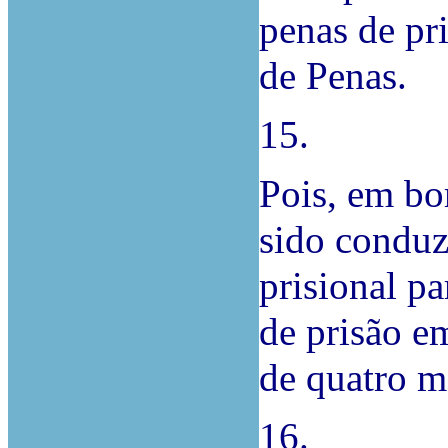
penas de pr
de Penas.
15.
Pois, em bo
sido conduz
prisional p
de prisão e
de quatro m
16.