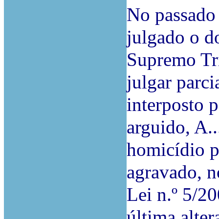
No passado 
julgado o d
Supremo Tri
julgar parc
interposto 
arguido, A..
homicídio p.
agravado, no
Lei n.º 5/20
última alter