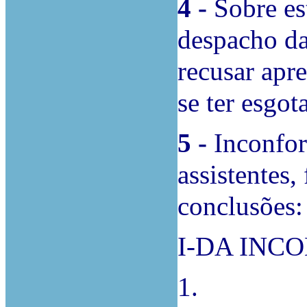
4 -
Sobre es
despacho da
recusar apre
se ter esgot
5 -
Inconfor
assistentes,
conclusões:
I-DA INC
1.