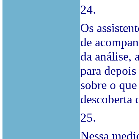
24.
Os assisten
de acompanh
da análise,
para depois
sobre o que
descoberta d
25.
Nessa medid