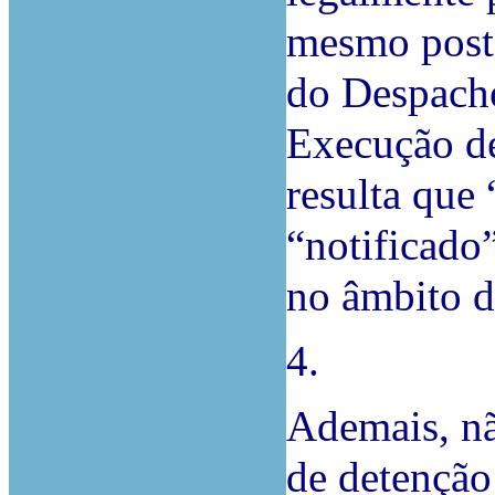
mesmo poste
do Despacho
Execução de
resulta que 
“notificado
no âmbito 
4.
Ademais, n
de detenção