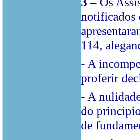
3 –
Os Assi
notificados
apresentara
114, alegan
- A incompe
proferir dec
- A nulidad
do principi
de fundamen