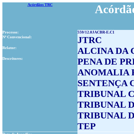
Acórdãos TRC
Acórdão
Processo:
559/12.0JACBR-E.C1
Nº Convencional:
JTRC
Relator:
ALCINA DA 
Descritores:
PENA DE PR
ANOMALIA P
SENTENÇA 
TRIBUNAL 
TRIBUNAL 
TRIBUNAL 
TEP