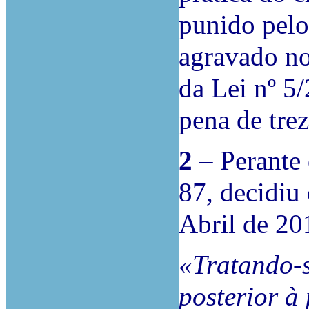
punido pelo
agravado no
da Lei nº 5
pena de trez
2
– Perante o
87, decidiu 
Abril de 20
«Tratando-s
posterior à 