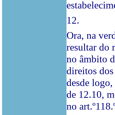
estabelecim
12.
Ora, na ver
resultar do 
no âmbito d
direitos do
desde logo, 
de 12.10, m
no art.º118.