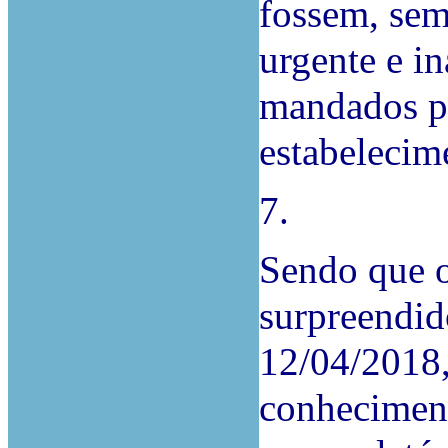
fossem, sem
urgente e in
mandados p
estabelecime
7.
Sendo que o
surpreendi
12/04/2018,
conheciment