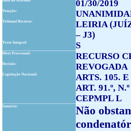
Data do Acordão:
01/30/2019
Votação:
UNANIMIDA
Tribunal Recurso:
LEIRIA (JU
– J3)
Texto Integral:
S
Meio Processual:
RECURSO C
Decisão:
REVOGADA
Legislação Nacional:
ARTS. 105. E
ART. 91.º, N.
CEPMPL L
Sumário:
Não obstan
condenatór