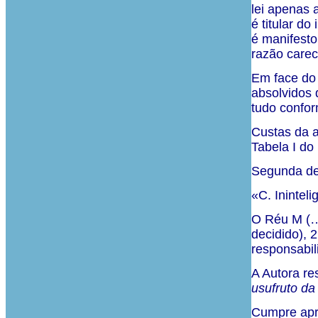
lei apenas 
é titular do
é manifesto
razão carec
Em face do 
absolvidos 
tudo confor
Custas da ac
Tabela I d
Segunda de
«C. Inintel
O Réu M (…)
decidido), 
responsabili
A Autora res
usufruto da
Cumpre apre