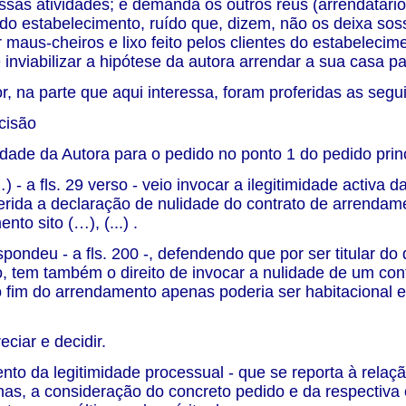
ssas atividades; e demanda os outros réus (arrendatári
do estabelecimento, ruído que, dizem, não os deixa sos
 maus-cheiros e lixo feito pelos clientes do estabelecim
 inviabilizar a hipótese da autora arrendar a sua casa p
, na parte que aqui interessa, foram proferidas as segu
cisão
midade da Autora para o pedido no ponto 1 do pedido prin
 - a fls. 29 verso - veio invocar a ilegitimidade activa d
erida a declaração de nulidade do contrato de arrendam
nto sito (…), (...) .
pondeu - a fls. 200 -, defendendo que por ser titular do di
 tem também o direito de invocar a nulidade de um con
 fim do arrendamento apenas poderia ser habitacional e 
ciar e decidir.
to da legitimidade processual - que se reporta à relaçã
nas, a consideração do concreto pedido e da respectiv