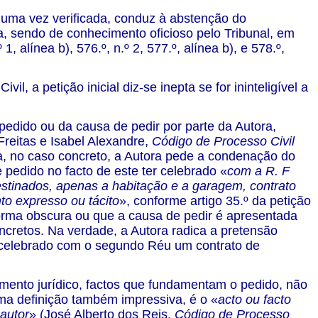
, uma vez verificada, conduz à abstenção do
a, sendo de conhecimento oficioso pelo Tribunal, em
, alínea b), 576.º, n.º 2, 577.º, alínea b), e 578.º,
il, a petição inicial diz-se inepta se for ininteligível a
 pedido ou da causa de pedir por parte da Autora,
Freitas e Isabel Alexandre,
Código de Processo Civil
Ora, no caso concreto, a Autora pede a condenação do
edido no facto de este ter celebrado «
com a R. F
estinados, apenas a habitação e a garagem, contrato
o expresso ou tácito
», conforme artigo 35.º da petição
 forma obscura ou que a causa de pedir é apresentada
cretos. Na verdade, a Autora radica a pretensão
er celebrado com o segundo Réu um contrato de
amento jurídico, factos que fundamentam o pedido, não
ma definição também impressiva, é o «
acto ou facto
autor
» (José Alberto dos Reis,
Código de Processo