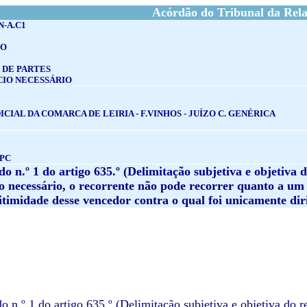
Acórdão do Tribunal da Rel
N-A.C1
ÇO
 DE PARTES
CIO NECESSÁRIO
CIAL DA COMARCA DE LEIRIA - F.VINHOS - JUÍZO C. GENÉRICA
CPC
o n.º 1 do artigo 635.º (Delimitação subjetiva e objetiva 
io necessário, o recorrente não pode recorrer quanto a um 
itimidade desse vencedor contra o qual foi unicamente dir
o n.º 1 do artigo 635.º (Delimitação subjetiva e objetiva do 