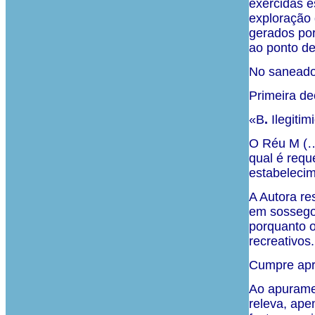
exercidas e
exploração 
gerados por
ao ponto de
No saneador
Primeira de
«B
.
Ilegiti
O Réu M (…)
qual é requ
estabelecime
A Autora res
em sossego,
porquanto o
recreativos.
Cumpre apre
Ao apuramen
releva, ape