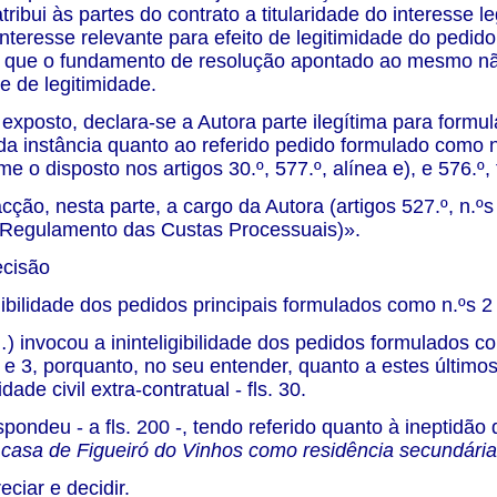
atribui às partes do contrato a titularidade do interesse 
 interesse relevante para efeito de legitimidade do pedid
 que o fundamento de resolução apontado ao mesmo não 
e de legitimidade.
exposto, declara-se a Autora parte ilegítima para formul
da instância quanto ao referido pedido formulado como n.
me o disposto nos artigos 30.º, 577.º, alínea e), e 576.º
ção, nesta parte, a cargo da Autora (artigos 527.º, n.ºs 
o Regulamento das Custas Processuais)».
cisão
igibilidade dos pedidos principais formulados como n.ºs
 invocou a ininteligibilidade dos pedidos formulados co
2 e 3, porquanto, no seu entender, quanto a estes último
dade civil extra-contratual - fls. 30.
pondeu - a fls. 200 -, tendo referido quanto à ineptidão d
 casa de Figueiró do Vinhos como residência secundária
ciar e decidir.