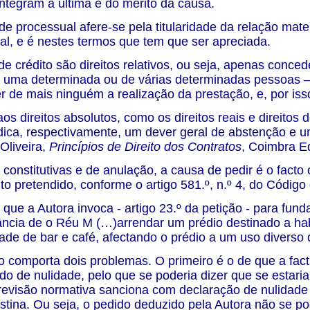
integram a última e do mérito da causa.
ade processual afere-se pela titularidade da relação mate
cial, e é nestes termos que tem que ser apreciada.
 de crédito são direitos relativos, ou seja, apenas conce
e uma determinada ou de várias determinadas pessoas – 
r de mais ninguém a realização da prestação, e, por iss
s direitos absolutos, como os direitos reais e direitos
ídica, respectivamente, um dever geral de abstenção e u
Oliveira,
Princípios de Direito dos Contratos
, Coimbra Ed
constitutivas e de anulação, a causa de pedir é o facto
ito pretendido, conforme o artigo 581.º, n.º 4, do Código
o que a Autora invoca - artigo 23.º da petição - para fu
ância de o Réu M (…)arrendar um prédio destinado a habi
dade de bar e café, afectando o prédio a um uso diverso 
o comporta dois problemas. O primeiro é o de que a fac
do de nulidade, pelo que se poderia dizer que se estari
visão normativa sanciona com declaração de nulidade o
stina. Ou seja, o pedido deduzido pela Autora não se po