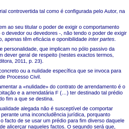
rial controvertida tal como é configurada pelo Autor, na
dem ao seu titular o poder de exigir o comportamento
o devedor ou devedores -, não tendo o poder de exigir
o, apenas têm eficácia e oponibilidade
inter partes
.
 de personalidade, que implicam no pólo passivo da
m dever geral de respeito (nestes exactos termos,
itora, 2011, p. 23).
 concreto ou a nulidade específica que se invoca para
 de Processo Civil.
ndamentar a «nulidade» do contrato de arrendamento é o
tação e a arrendatária F (…) ter destinado tal prédio
do fim a que se destina.
tualidade alegada não é susceptível de comportar
a perante uma inconcludência jurídica, porquanto
 facto de se usar um prédio para fim diverso daquele
de alicerçar naqueles factos. O segundo será que,