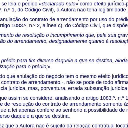
se leia o pedido «
declarado nulo
» como efeito jurídico-
º, n.º 1, do Código Civil), a Autora não teria legitimidad
anulação do contrato de arrendamento por uso do prédio
rtigo 1083.º, n.º 2, alínea c), do Código Civil, que dispõe
mento de resolução o incumprimento que, pela sua gravi
ão do arrendamento, designadamente quanto à resoluçã
 prédio para fim diverso daquele a que se destina, aind
ização para o prédio;
»
o que anulação do negócio tem o mesmo efeito jurídico-
 contrato de arrendamento -, não se pode de todo afirm
cia jurídica, mas, porventura, errada subsunção jurídica 
ue assim se considere, analisando o artigo 1083.º, n.º 1,
de de resolução do contrato de arrendamento somente às
que a lei apenas confere ao senhorio a possibilidade de
verso daquele a que se destina.
z que a Autora não é sujeito da relação contratual locatí