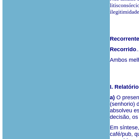
litisconsórc
ilegitimidad
Recorrent
Recorrido
Ambos melho
I. Relatório
a)
O present
(senhorio) 
absolveu es
decisão, os
Em síntese,
café/pub, q