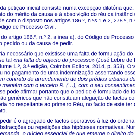
 da petição inicial consiste numa excepção dilatória que
o do mérito da causa e à absolvição do réu da instânci
 com o disposto nos artigos 186.º, n.ºs 1 e 2, 278.º, n.º 1
digo de Processo Civil.
o artigo 186.º, n.º 2, alínea a), do Código de Processo Civ
o pedido ou da causa de pedir.
ria necessário que existisse uma falta de formulação do
e tal «
na falta do objecto do processo
» (José Lebre de 
olume 1.º, 3.ª edição, Coimbra Editora, 2014, p. 353). 
u no pagamento de uma indemnização assentando esse p
um contrato de arrendamento de dois prédios urbanos d
 mantém com o terceiro R. (…), com o seu consentiment
o se pode afirmar portanto que o pedido é formulado de
ão genéricos que não constituam alegação de factos con
ria no respeitante ao primeiro Réu, no facto de este t
to.
pedir é o agregado de factos operativos à luz do orden
bstracções ou repetições das hipóteses normativas. Nu
demanda, o núcleo essencial de que emerge o direito do 