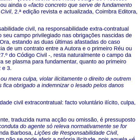
 ou ainda o «
facto concreto que serve de fundamento
Civil
, 2.ª edição revista e actualizada, Coimbra Editora,
ilidade civil, na responsabilidade extra-contratual
a o seu campo privilegiado nas obrigações nascidas de
. Ora, estando as duas últimas afastadas do caso
ia de um contrato entre a Autora e o primeiro Réu ou
7.º do Código Civil -, resta naturalmente o campo da
ora se plasma para fundamentar, quanto ao primeiro
 e 3.
u mera culpa, violar ilicitamente o direito de outrem
s fica obrigado a indemnizar o lesado pelos danos
 civil extracontratual: facto voluntário ilícito, culpa,
gente, traduzida numa acção ou omissão, é pressuposto
conduta do agente só releva normativamente se for
anda Barbosa,
Lições de Responsabilidade Civil
,
 não se pode aferir a própria ilicitude, pois aquela «
é