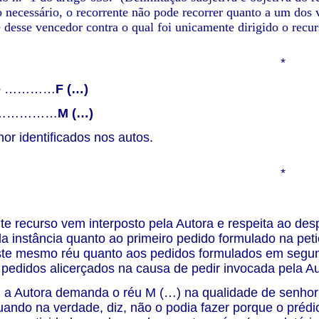
io necessário, o recorrente não pode recorrer quanto a um dos 
e desse vencedor contra o qual foi unicamente dirigido o recur
*
e
…………
F (…)
……………
M (…)
r identificados nos autos.
*
e recurso vem interposto pela Autora e respeita ao de
da instância quanto ao primeiro pedido formulado na peti
te mesmo réu quanto aos pedidos formulados em segund
 pedidos alicerçados na causa de pedir invocada pela A
 a Autora demanda o réu M (…) na qualidade de senhori
uando na verdade, diz, não o podia fazer porque o prédio