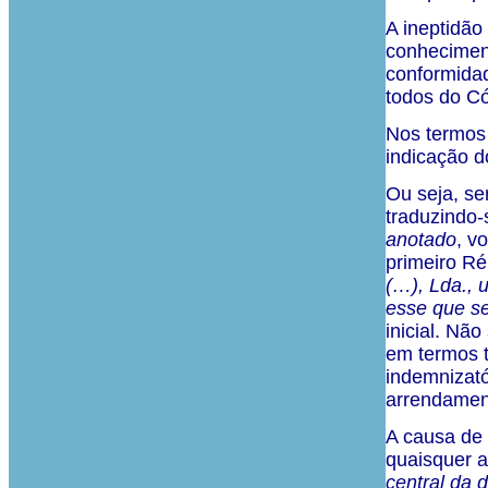
A ineptidão
conheciment
conformidade
todos do Có
Nos termos d
indicação d
Ou seja, se
traduzindo-s
anotado
, v
primeiro Ré
(…), Lda., 
esse que se
inicial. Nã
em termos t
indemnizató
arrendamen
A causa de 
quaisquer a
central da 