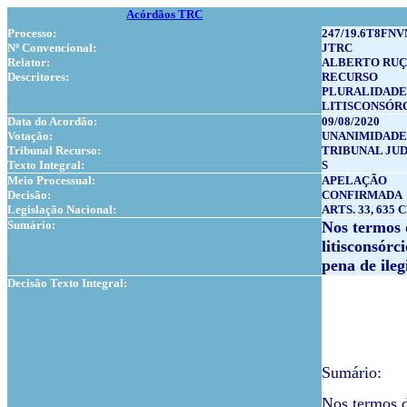
Acórdãos TRC
Processo:
247/19.6T8FNV
Nº Convencional:
JTRC
Relator:
ALBERTO RU
Descritores:
RECURSO
PLURALIDADE
LITISCONSÓR
Data do Acordão:
09/08/2020
Votação:
UNANIMIDADE
Tribunal Recurso:
TRIBUNAL JUDI
Texto Integral:
S
Meio Processual:
APELAÇÃO
Decisão:
CONFIRMADA
Legislação Nacional:
ARTS. 33, 635 
Sumário:
Nos termos d
litisconsórc
pena de ileg
Decisão Texto Integral:
Sumário:
Nos termos d