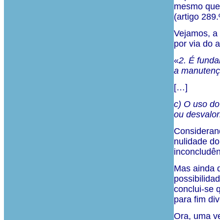
mesmo que 
(artigo 289.
Vejamos, a 
por via do a
«
2. É funda
a manutenç
[…]
c) O uso do
ou desvalor
Considerand
nulidade do
inconcludên
Mas ainda q
possibilida
conclui-se 
para fim di
Ora, uma ve