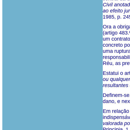
Civil anota
ao efeito ju
1985, p. 24
Ora a obrig
(artigo 483
um contrato
concreto po
uma ruptura
responsabil
Réu, as pre
Estatui o ar
ou qualquer
resultantes
Definem-se, 
dano, e nexo
Em relação 
indispensáv
valorada po
Principia, 