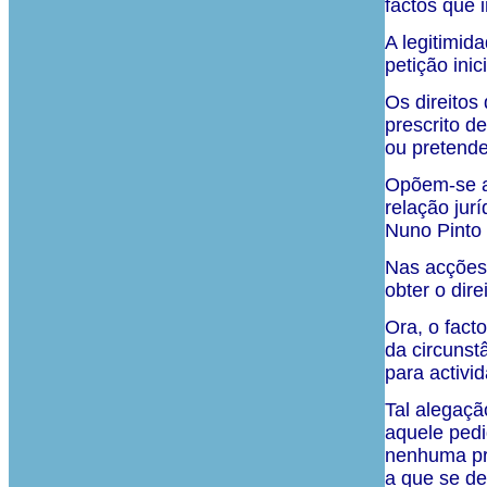
factos que 
A legitimid
petição ini
Os direitos
prescrito d
ou pretende
Opõem-se ao
relação jur
Nuno Pinto 
Nas acções 
obter o dire
Ora, o fact
da circunst
para activi
Tal alegaçã
aquele pedi
nenhuma pre
a que se de