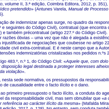
do
, volume II, 3.ª edição, Coimbra Editora, 2012, p. 351),
rídico pretendido
» (Antunes Varela,
Manual de Processo 
5).
ação de indemnizar apenas surge, no quadro da responsab
.º e seguintes do Código Civil), contratual (que encontr
) e também précontratual (artigo 227.º do Código Civil)
r razões óbvias – uma vez que não é alegada a existênc
 injustificada de negociações que coubesse no artigo 22
idade civil extra-contratual. E é neste campo que a Aut
tensões indemnizatórias cristalizadas nos pedidos n.ºs 2
tigo 483.º, n.º 1, do Código Civil: «
Aquele que, com dolo o
 disposição legal destinada a proteger interesses alheio
 da violação
».
nesta sede normativa, os pressupostos da responsabilidade
 de causalidade entre o facto ilícito e o dano.
ao primeiro pressuposto o facto ilícito, a conduta do a
el da responsabilidade civil, mas sem obnubilar que «
a 
r referência ao carácter ilícito da mesma
» (Mafalda Mir
1.ª edição, 2017, p. 128). No entanto, sem conduta também