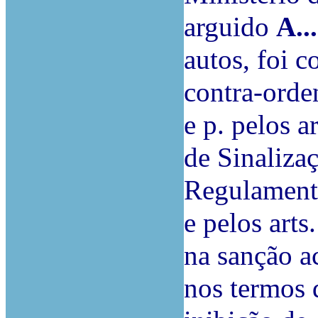
arguido
A..
autos, foi 
contra-orde
e p. pelos a
de Sinaliza
Regulamenta
e pelos arts
na sanção a
nos termos d