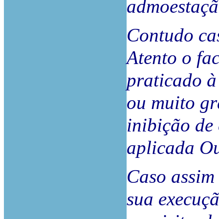
admoestaçã
Contudo cas
Atento o fa
praticado à
ou muito gr
inibição de
aplicada O
Caso assim 
sua execuçã