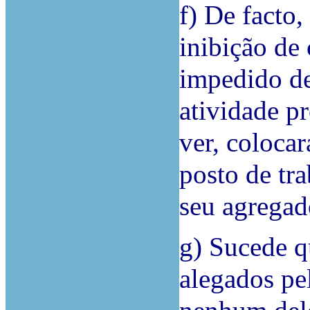
f) De facto,
inibição de 
impedido de
atividade p
ver, colocar
posto de tr
seu agregad
g) Sucede qu
alegados pe