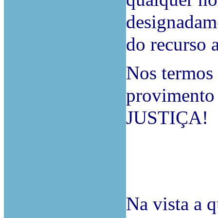
designadame
do recurso 
Nos termos 
provimento 
JUSTIÇA!
Na vista a q