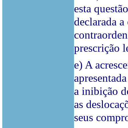
esta questã
declarada a
contraorden
prescrição 
e) A acresce
apresentada
a inibição 
as deslocaçõ
seus compro