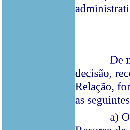
administrati
De novo 
decisão, rec
Relação, fo
as seguinte
a) O Reco