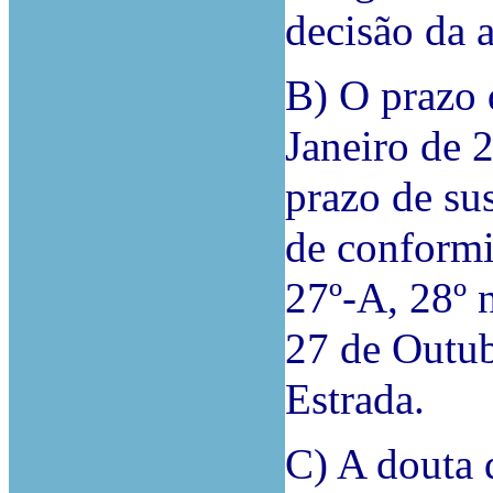
decisão da 
B) O prazo 
Janeiro de 
prazo de su
de conformi
27º-A, 28º 
27 de Outub
Estrada.
C) A douta 