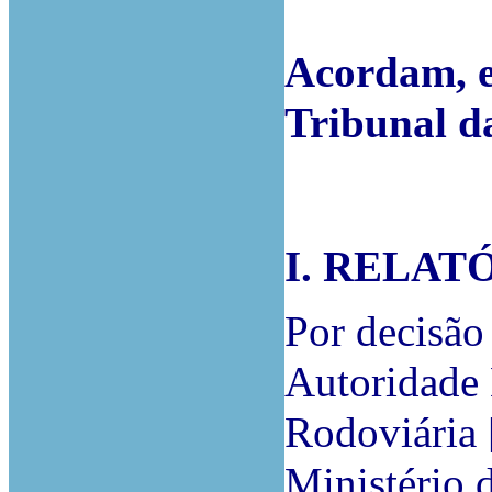
Acordam, e
Tribunal d
I. RELAT
Por decisão
Autoridade 
Rodoviária 
Ministério 