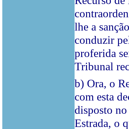
Recurso de 
contraordena
lhe a sanção
conduzir pe
proferida se
Tribunal rec
b) Ora, o R
com esta de
disposto no
Estrada, o 