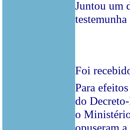
Juntou um 
testemunha 
Foi recebid
Para efeitos
do Decreto-
o Ministéri
opuseram a 