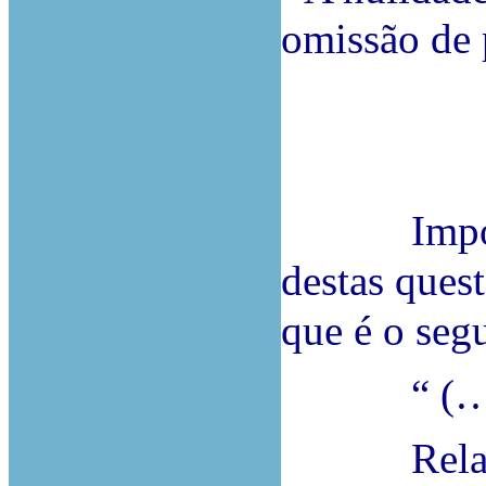
omissão de 
Importa te
destas ques
que é o segu
“ (…)
Relató