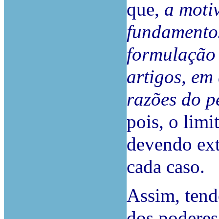
que,
a moti
fundamentos
formulação 
artigos, em
razões do p
pois, o limi
devendo ext
cada caso.
Assim, tend
dos poderes