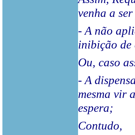
venha a ser
- A não apl
inibição de
Ou, caso as
- A dispens
mesma vir a
espera;
Contudo,