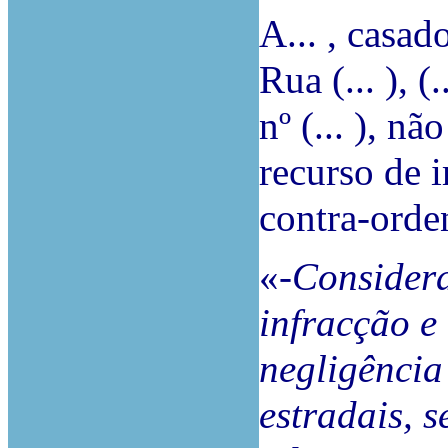
A... , casad
Rua (... ), (
nº (... ), n
recurso de 
contra-orden
«
-Consider
infracção e
negligência
estradais, s