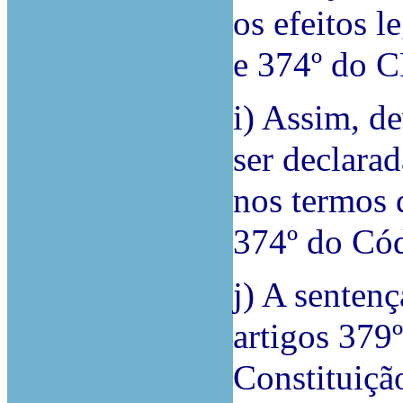
os efeitos l
e 374º do C
i) Assim, d
ser declara
nos termos 
374º do Cód
j) A sentenç
artigos 379º
Constituiçã