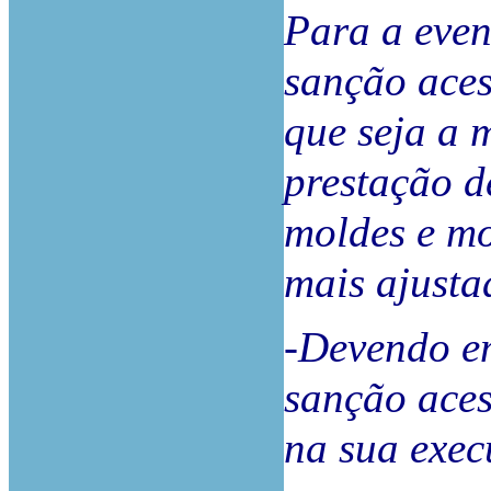
Para a even
sanção aces
que seja a 
prestação d
moldes e mo
mais ajusta
-Devendo em
sanção aces
na sua exec