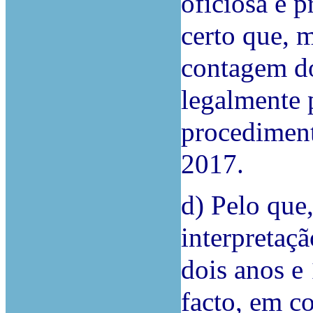
oficiosa e 
certo que, m
contagem d
legalmente 
procediment
2017.
d) Pelo que
interpretaçã
dois anos e
facto, em c