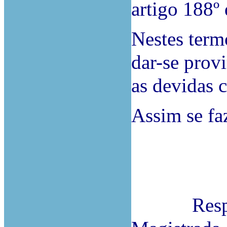
artigo 188º
Nestes termo
dar-se prov
as devidas 
Assim se f
Responde