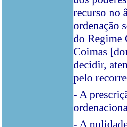
recurso no 
ordenação so
do Regime G
Coimas [do
decidir, ate
pelo recorre
- A prescri
ordenaciona
- A nulidade