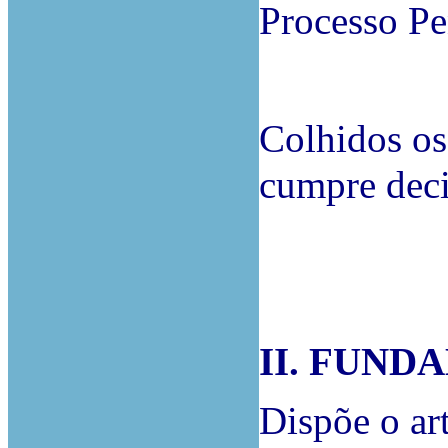
Processo Pe
Colhidos os 
cumpre deci
II. FUN
Dispõe o art