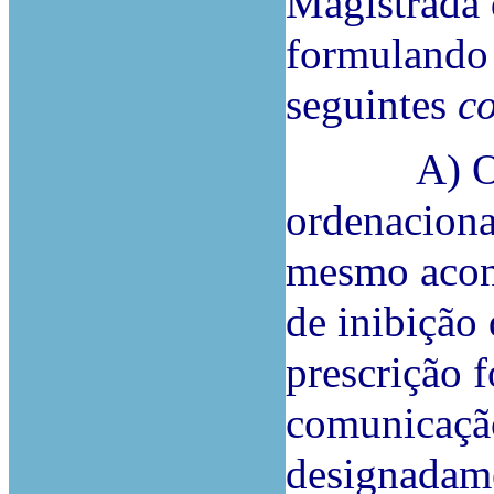
Magistrada 
formulando 
seguintes
c
A) O pro
ordenacional
mesmo acon
de inibição
prescrição 
comunicação
designadame