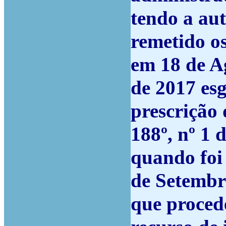
tendo a au
remetido os
em 18 de A
de 2017 es
prescrição 
188º, nº 1 
quando foi 
de Setembr
que proced