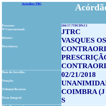
Acórdãos TRC
Acórdão
Processo:
266/17.7T8CDN.C1
Nº Convencional:
JTRC
Relator:
VASQUES O
Descritores:
CONTRAOR
PRESCRIÇÃ
CONTRAOR
Data do Acordão:
02/21/2018
Votação:
UNANIMIDA
Tribunal Recurso:
COIMBRA (J
Texto Integral:
S