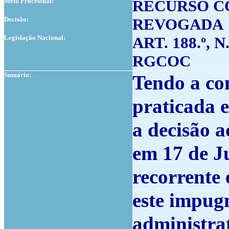
Meio Processual:
RECURSO 
Decisão:
REVOGADA
Legislação Nacional:
ART. 188.º, N
RGCOC
Sumário:
Tendo a co
praticada 
a decisão a
em 17 de J
recorrente
este impug
administra