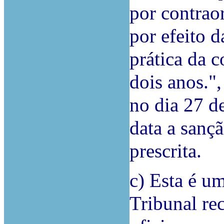
por contrao
por efeito d
prática da 
dois anos.",
no dia 27 d
data a sançã
prescrita.
c) Esta é u
Tribunal re