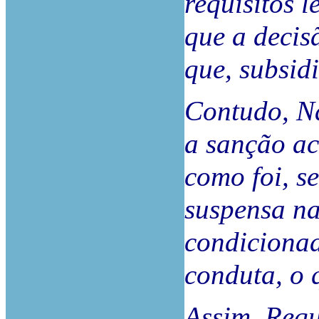
requisitos l
que a decis
que, subsid
Contudo, Na
a sanção ac
como foi, s
suspensa n
condicionad
conduta, o 
Assim, Requ