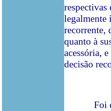
respectivas
legalmente 
recorrente,
quanto à su
acessória, 
decisão reco
Foi cumpr