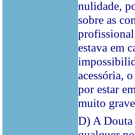
nulidade, p
sobre as co
profissiona
estava em c
impossibili
acessória, 
por estar e
muito grave
D) A Douta 
qualquer nor