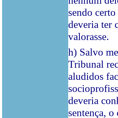
nenhum dele
sendo certo
deveria ter
valorasse.
h) Salvo me
Tribunal re
aludidos fac
socioprofis
deveria conh
sentença, o 