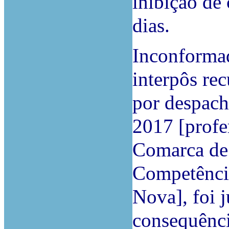
inibição de 
dias.
Inconformad
interpôs re
por despach
2017 [profe
Comarca de
Competênci
Nova], foi 
consequênci