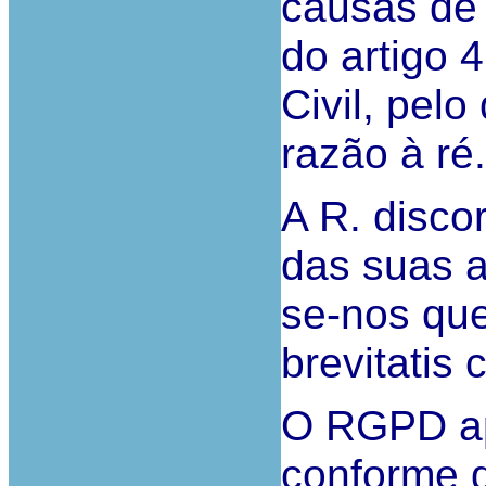
causas de 
do artigo 
Civil, pel
razão à ré.
A R. disco
das suas a
se-nos qu
brevitatis 
O RGPD apl
conforme 