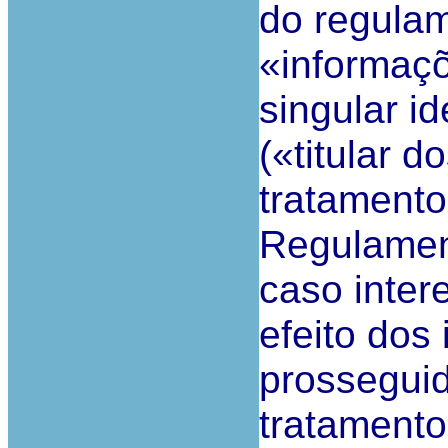
do regulam
«informaçõ
singular id
(«titular 
tratamento 
Regulament
caso inter
efeito dos
prosseguid
tratamento