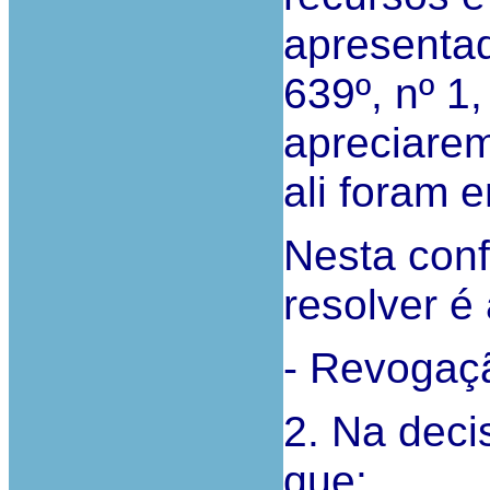
apresentad
639º, nº 1
apreciare
ali foram 
Nesta conf
resolver é
- Revogaçã
2. Na deci
que: