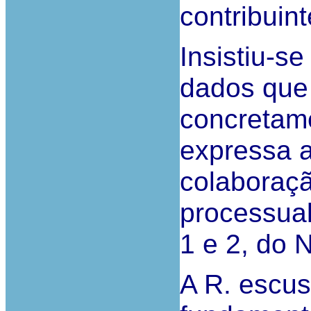
contribuint
Insistiu-se
dados que 
concretam
expressa a
colaboraçã
processual
1 e 2, do
A R. escus