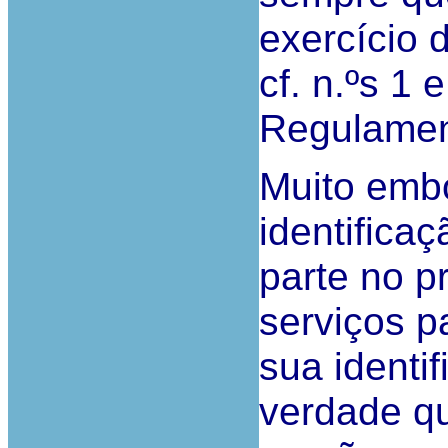
exercício 
cf. n.ºs 1 e
Regulamen
Muito emb
identifica
parte no p
serviços 
sua identi
verdade q