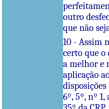
perfeitamen
outro desfe
que não sej
10 - Assim 
certo que o 
a melhor e 
aplicação ao
disposições
6º, 5º, nº 1,
35º da CRP,