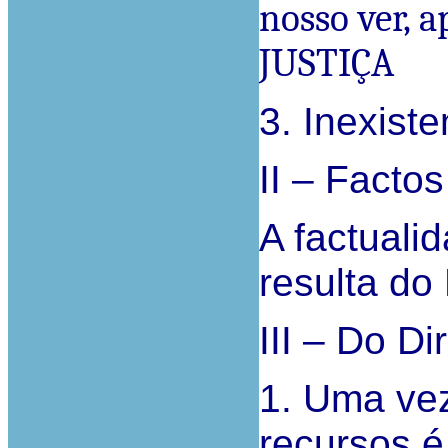
nosso ver, a
JUSTIÇA
3. Inexist
II – Facto
A factuali
resulta do
III – Do Dir
1. Uma vez
recursos é