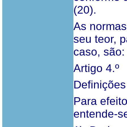
(20).
As normas
seu teor, 
caso, são:
Artigo 4.º
Definições
Para efeit
entende-se