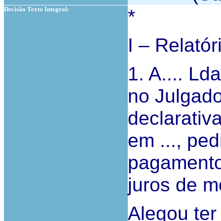
Decisão Texto Integral:
*
I – Relatór
1. A.... Ld
no Julgado
declarativ
em ..., pe
pagamento
juros de m
Alegou ter