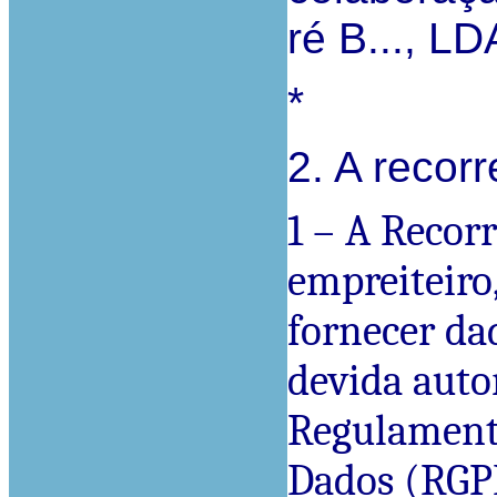
ré B..., L
*
2. A recor
1 – A Recor
empreiteiro
fornecer da
devida auto
Regulamento
Dados (RGPD