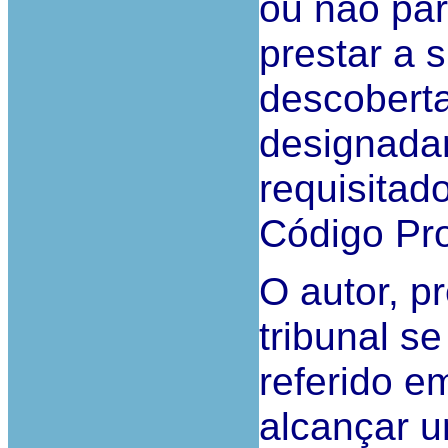
ou não par
prestar a 
descobert
designadam
requisitado
Código Pro
O autor, p
tribunal s
referido e
alcançar u