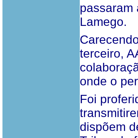
passaram a
Lamego.
Carecendo 
terceiro, 
colaboraçã
onde o peri
Foi profer
transmitir
dispõem de