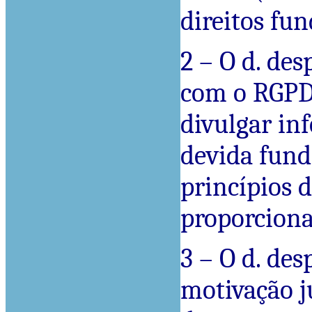
direitos fu
2 – O d. de
com o RGPD,
divulgar in
devida fund
princípios d
proporciona
3 – O d. de
motivação ju