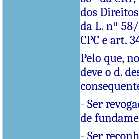
dos Direitos
da L. nº 58/
CPC e art. 3
Pelo que, n
deve o d. de
consequent
- Ser revog
de fundamen
- Ser reconh