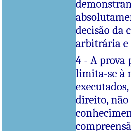
demonstrand
absolutamen
decisão da 
arbitrária e
4 - A prova 
limita-se à
executados,
direito, nã
conheciment
compreensão