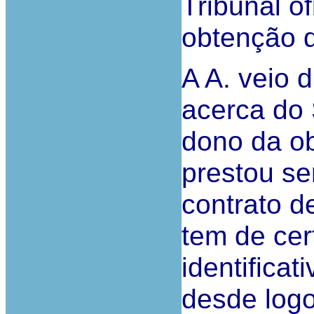
Tribunal o
obtenção 
A A. veio 
acerca do
dono da ob
prestou se
contrato d
tem de cer
identifica
desde log