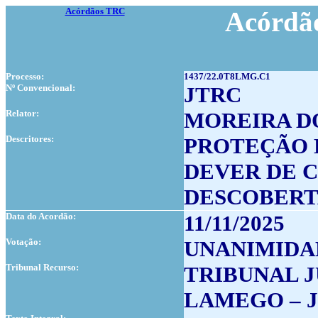
Acórdãos TRC
Acórdão
Processo:
1437/22.0T8LMG.C1
Nº Convencional:
JTRC
Relator:
MOREIRA D
Descritores:
PROTEÇÃO 
DEVER DE 
DESCOBERT
Data do Acordão:
11/11/2025
Votação:
UNANIMIDA
Tribunal Recurso:
TRIBUNAL J
LAMEGO – J