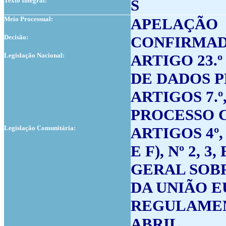
Texto Integral:
S
Meio Processual:
APELAÇÃO
Decisão:
CONFIRMA
Legislação Nacional:
ARTIGO 23.º
DE DADOS P
ARTIGOS 7.º,
PROCESSO C
Legislação Comunitária:
ARTIGOS 4º, 1)
E F), Nº 2, 
GERAL SOBR
DA UNIÃO EU
REGULAMENTO
ABRIL.