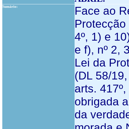
Sumário:
Face ao R
Protecção
4º, 1) e 10)
e f), nº 2, 
Lei da Pr
(DL 58/19, 
arts. 417º
obrigada a
da verdade
morada e N