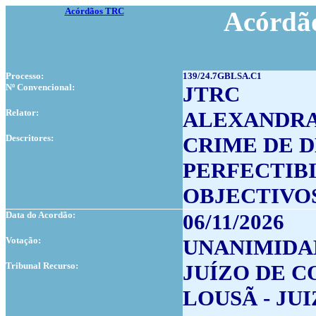
Acórdãos TRC
Acórdão
Processo:
139/24.7GBLSA.C1
Nº Convencional:
JTRC
Relator:
ALEXANDRA
Descritores:
CRIME DE 
PERFECTIB
OBJECTIVOS
Data do Acordão:
06/11/2026
Votação:
UNANIMIDA
Tribunal Recurso:
JUÍZO DE 
LOUSÃ - JUI