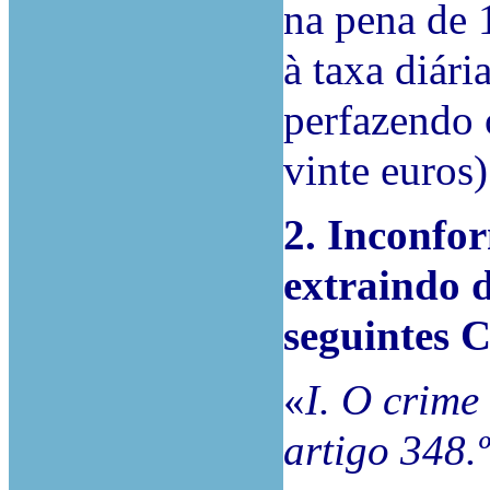
na pena de 
à taxa diári
perfazendo 
vinte euros)
2. Inconfo
extraindo 
seguinte
«
I. O crime
artigo 348.º