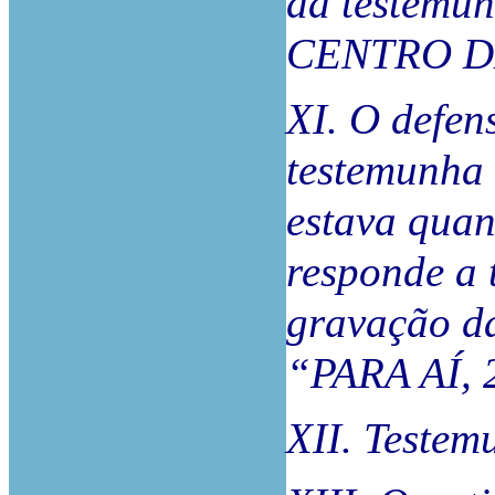
da testem
CENTRO D
XI. O defen
testemunha 
estava quan
responde a 
gravação da
“PARA AÍ,
XII. Testem