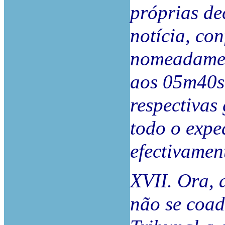
próprias de
notícia, co
nomeadamen
aos 05m40s
respectivas
todo o expe
efectivamen
XVII. Ora, 
não se coa