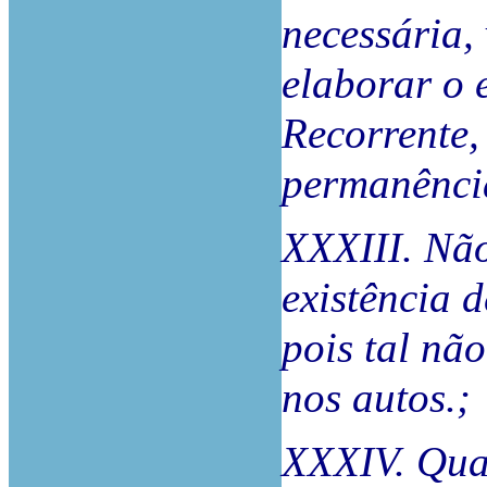
necessária,
elaborar o 
Recorrente,
permanência
XXXIII. Não
existência 
pois tal nã
nos autos.;
XXXIV. Qua