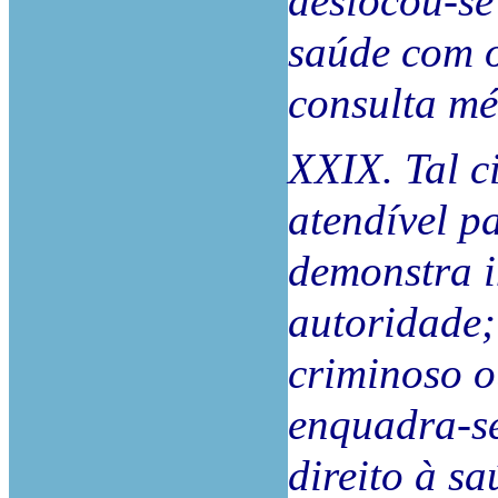
deslocou-se
saúde com o
consulta m
XXIX. Tal c
atendível p
demonstra i
autoridade
criminoso o
enquadra-se
direito à sa