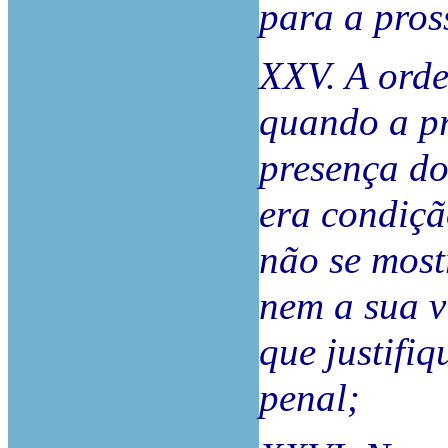
para a pros
XXV. A orde
quando a pr
presença do
era condiçã
não se most
nem a sua v
que justifiq
penal;