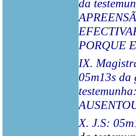
da testem
APREENSÃ
EFECTIVA
PORQUE E
IX. Magistr
05m13s da 
testemunha
AUSENTOU
X. J.S: 05m