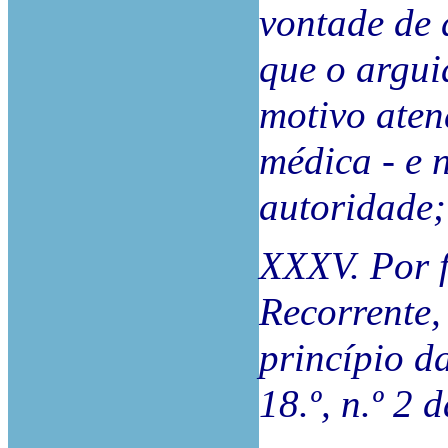
vontade de 
que o argui
motivo aten
médica - e 
autoridade;
XXXV. Por f
Recorrente,
princípio d
18.º, n.º 2