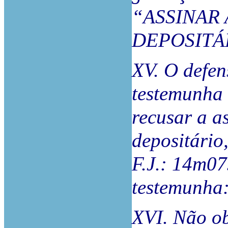
“ASSINAR 
DEPOSITÁ
XV. O defen
testemunha 
recusar a as
depositário
F.J.: 14m07
testemunh
XVI. Não ob