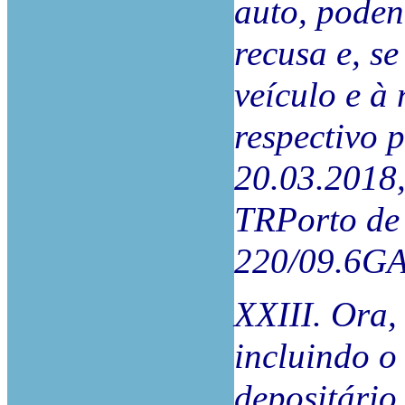
auto, poden
recusa e, s
veículo e à 
respectivo 
20.03.2018
TRPorto de 
220/09.6G
XXIII. Ora,
incluindo o 
depositário