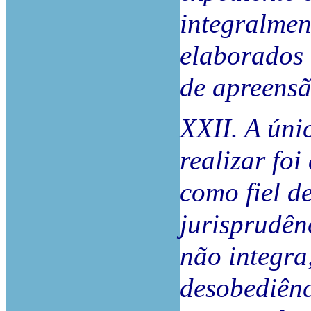
integralmen
elaborados 
de apreensão
XXII. A únic
realizar foi
como fiel d
jurisprudên
não integra
desobediênc