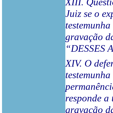
XIII. Quest
Juiz se o ex
testemunha 
gravação da
“DESSES A
XIV. O defe
testemunha 
permanência
responde a 
gravação da