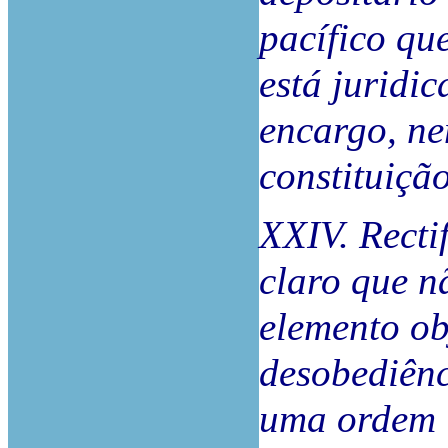
pacífico qu
está juridi
encargo, ne
constituiçã
XXIV. Rectif
claro que n
elemento ob
desobediênc
uma ordem l