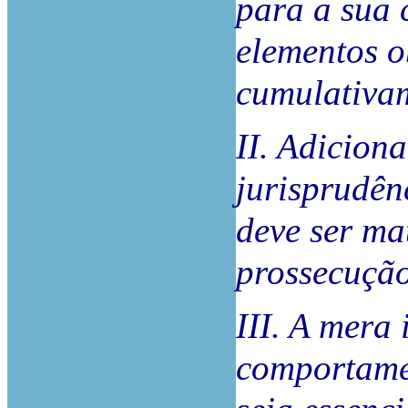
para a sua 
elementos o
cumulativa
II. Adicion
jurisprudê
deve ser ma
prossecução
III. A mera
comportame