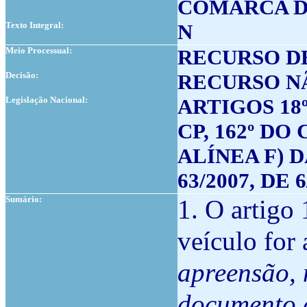
COMARCA D
Texto Integral:
N
Meio Processual:
RECURSO D
Decisão:
RECURSO N
Legislação Nacional:
ARTIGOS 18º 
CP, 162º DO
ALÍNEA F) D
63/2007, DE 6
Sumário:
1. O artigo
veículo for
apreensão, n
documento d