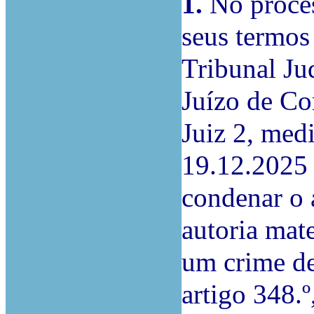
1.
No proces
seus termo
Tribunal Ju
Juízo de Co
Juiz 2, med
19.12.2025 
condenar o 
autoria mat
um crime de
artigo 348.º