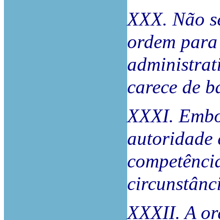
XXX. Não se
ordem para
administrat
carece de b
XXXI. Embo
autoridade 
competência
circunstânci
XXXII. A or