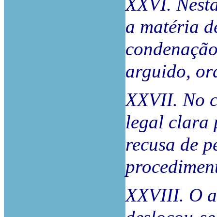
XXVI. Nesta
a matéria d
condenação 
arguido, or
XXVII. No c
legal clara
recusa de p
procediment
XXVIII. O a