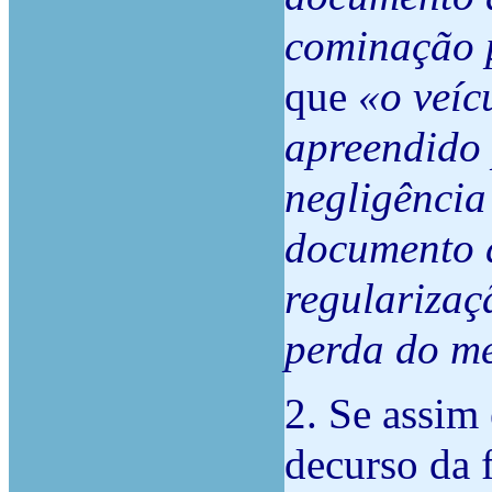
cominação 
que
«o veíc
apreendido 
negligência 
documento d
regularizaç
perda do me
2. Se assim 
decurso da f