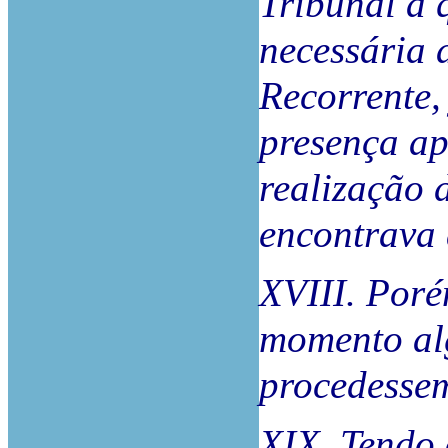
Tribunal a 
necessária 
Recorrente, 
presença ap
realização 
encontrava
XVIII. Poré
momento alg
procedessem
XIX. Tendo 