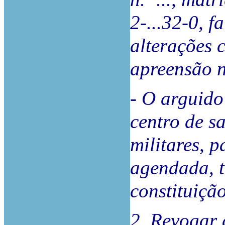
2-...32-0, f
alterações c
apreensão n.
- O arguido
centro de s
militares, 
agendada, t
constituição
2. Revogar 