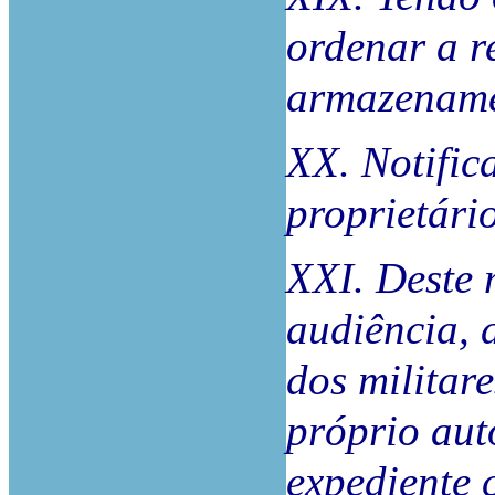
ordenar a r
armazenamen
XX. Notific
proprietári
XXI. Deste 
audiência, 
dos milita
próprio aut
expediente 