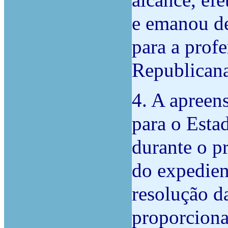
alcance, efe
e emanou d
para a profe
Republicana
4. A apreen
para o Estad
durante o p
do expedient
resolução da
proporciona