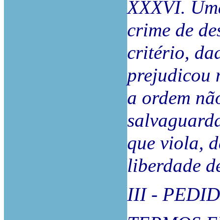
XXXVI. Uma
crime de de
critério, d
prejudicou 
a ordem não
salvaguarda
que viola, 
liberdade de
III - PEDI