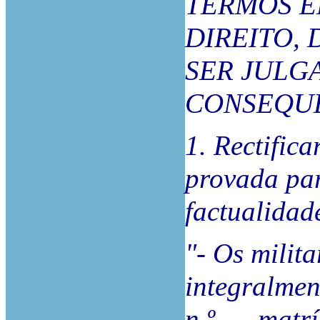
TERMOS E
DIREITO,
SER JULG
CONSEQUÊ
1. Rectifica
provada par
factualidad
"- Os milit
integralmen
n.º ..., mat