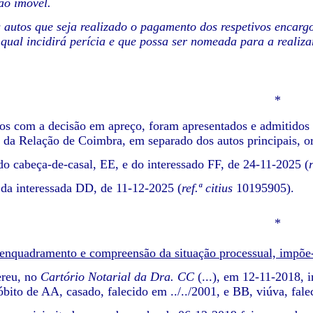
ao imóvel.
autos que seja realizado o pagamento dos respetivos encarg
 qual incidirá perícia e que possa ser nomeada para a realiza
*
s com a decisão em apreço, foram apresentados e admitidos 
l da Relação de Coimbra, em separado dos autos principais, o
o cabeça-de-casal, EE, e do interessado FF, de 24-11-2025 (
da interessada DD, de 11-12-2025 (
ref.ª citius
10195905).
*
enquadramento e compreensão da situação processual, impõe-
reu, no
Cartório Notarial da Dra. CC
(...), em 12-11-2018, 
bito de AA, casado, falecido em ../../2001, e BB, viúva, falec