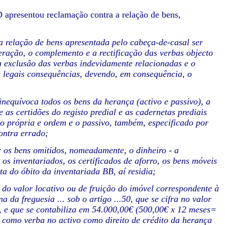
 apresentou reclamação contra a relação de bens,
a relação de bens apresentada pelo cabeça-de-casal ser
eração, o complemento e a rectificação das verbas objecto
 exclusão das verbas indevidamente relacionadas e o
s legais consequências, devendo, em consequência, o
inequívoca todos os bens da herança (activo e passivo), a
 as certidões do registo predial e as cadernetas prediais
o própria e ordem e o passivo, também, especificado por
ontra errado;
r os bens omitidos, nomeadamente, o dinheiro - a
 os inventariados, os certificados de aforro, os bens móveis
ta do óbito da inventariada BB, aí residia;
do valor locativo ou de fruição do imóvel correspondente à
a da freguesia ... sob o artigo ...50, que se cifra no valor
 e que se contabiliza em 54.000,00€ (500,00€ x 12 meses=
o como verba no activo como direito de crédito da herança