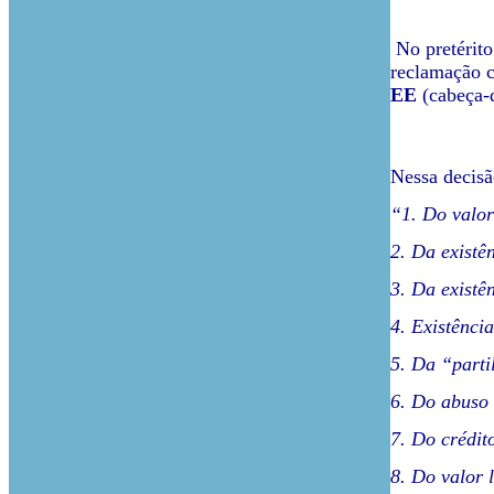
No pretérito
reclamação c
EE
(cabeça-
Nessa decisã
“1. Do valor
2. Da existê
3. Da existê
4. Existênci
5. Da “parti
6. Do abuso 
7. Do crédit
8. Do valor 