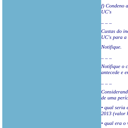
f) Condeno a
UC's
_ _ _
Custas do in
UC's para a 
Notifique.
_ _ _
Notifique o 
antecede e e
_ _ _
Considerando
de uma períc
• qual seria
2013 (valor h
• qual era o