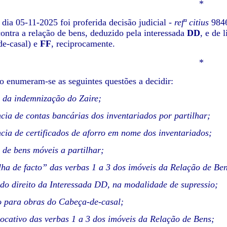
*
 dia 05-11-2025 foi proferida decisão judicial -
refª citius
9846
ontra a relação de bens, deduzido pela interessada
DD
, e de 
de-casal) e
FF
, reciprocamente.
*
o enumeram-se as seguintes questões a decidir:
 da indemnização do Zaire;
ncia de contas bancárias dos inventariados por partilhar;
ncia de certificados de aforro em nome dos inventariados;
a de bens móveis a partilhar;
lha de facto” das verbas 1 a 3 dos imóveis da Relação de Ben
do direito da Interessada DD, na modalidade de supressio;
o para obras do Cabeça-de-casal;
locativo das verbas 1 a 3 dos imóveis da Relação de Bens;