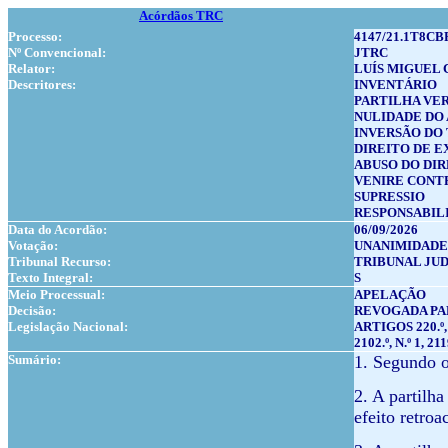
Acórdãos TRC
Processo:
4147/21.1T8CB
Nº Convencional:
JTRC
Relator:
LUÍS MIGUEL 
Descritores:
INVENTÁRIO
PARTILHA VER
NULIDADE DO
INVERSÃO DO 
DIREITO DE E
ABUSO DO DIR
VENIRE CONT
SUPRESSIO
RESPONSABIL
Data do Acordão:
06/09/2026
Votação:
UNANIMIDADE
Tribunal Recurso:
TRIBUNAL JUD
Texto Integral:
S
Meio Processual:
APELAÇÃO
Decisão:
REVOGADA P
Legislação Nacional:
ARTIGOS 220.º, 227
2102.º, N.º 1, 2
Sumário:
1. Segundo o 
2. A partilha
efeito retroa