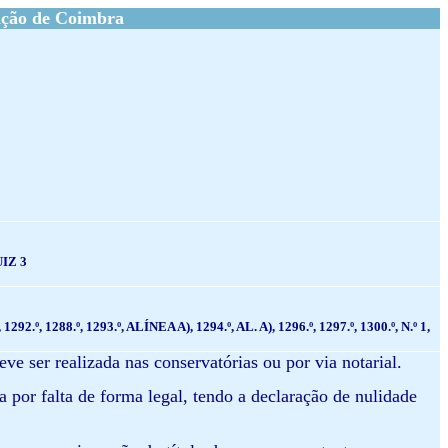
ação de Coimbra
IZ 3
º, 1292.º, 1288.º, 1293.º, ALÍNEA A), 1294.º, AL. A), 1296.º, 1297.º, 1300.º, N.º 1,
eve ser realizada nas conservatórias ou por via notarial.
a por falta de forma legal, tendo a declaração de nulidade