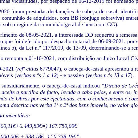
mas vicissitudes, por despacho de 06-12-2019 foi nomeado p
020 foram prestadas declarações de cabeça-de-casal, identifi
 comunhão de adquiridos, com BB (cônjuge sobreviva) entretan
da sob o regime da comunhão geral de bens com GG);
rimento de 08-05-2021, a interessada DD requereu a remessa 
o que foi deferido por despacho notarial de 06-09-2021, por s
 alínea b), da Lei n.º 117/2019, de 13-09, determinando-se a r
ão remonta a 01-10-2021, com distribuição ao Juízo Local C
-2021 (
refª citius
6779047), o cabeça-de-casal apresentou a re
móveis (
verbas n.ºs 1 a 12
) - e passivo (
verbas n.ºs 13 a 17
).
e subsidiariamente, o cabeça-de-casal indicou
“Direito de Cré
 aceite a partilha de facto, levada a cabo pelos, e entre os, 
ndo de Obras por este efectuadas, com o conhecimento e conse
oma descrita nas verba 1ª e 2ª dos bens imoveis, no valor g
do inventário:
.300,11€+6.449,89€=) 167.750,00€
0.000,00€ + 338,18€=) 50.338,18€”.