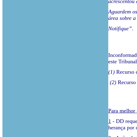
acrescentou 
Aguardem os 
área sobre a
Notifique”
.
Inconformado
este Tribuna
(1)
Recurso d
(2)
Recurso 
Para melhor 
1
- DD reque
herança por ó