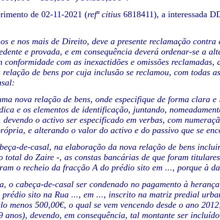
erimento de 02-11-2021 (
refª citius
6818411), a interessada DD
os e nos mais de Direito, deve a presente reclamação contra 
edente e provada, e em consequência deverá ordenar-se a alt
conformidade com as inexactidões e omissões reclamadas, a
 relação de bens por cuja inclusão se reclamou, com todas a
sal:
uma nova relação de bens, onde especifique de forma clara e 
ídica e os elementos de identificação, juntando, nomeadamente
, devendo o activo ser especificado em verbas, com numeraçã
ópria, e alterando o valor do activo e do passivo que se enc
beça-de-casal, na elaboração da nova relação de bens inclui
 total do Zaire -, as constas bancárias de que foram titulares
íram o recheio da fracção A do prédio sito em ..., porque à da
a, o cabeça-de-casal ser condenado no pagamento à herança 
prédio sito na Rua ..., em ..., inscrito na matriz predial urban
lo menos 500,00€, o qual se vem vencendo desde o ano 2012,
9 anos), devendo, em consequência, tal montante ser incluíd