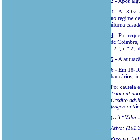
2
- Após algu
3
- A 18-02-2
no regime de
última casa
4
- Por reque
de Coimbra, 
12.º, n.º 2,
5
- A autuaç
6
- Em 18-10
bancários; i
Por cautela 
Tribunal não
Crédito advi
fração autón
(…)
“Valor 
Ativo: (161
Passivo: (5