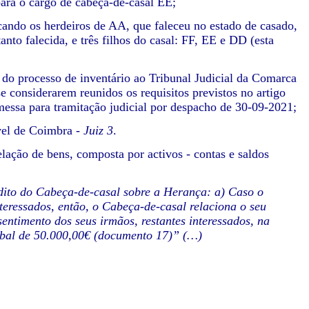
ara o cargo de cabeça-de-casal EE;
cando os herdeiros de AA, que faleceu no estado de casado,
to falecida, e três filhos do casal: FF, EE e DD (esta
do processo de inventário ao Tribunal Judicial da Comarca
e considerarem reunidos os requisitos previstos no artigo
emessa para tramitação judicial por despacho de 30-09-2021;
ível de Coimbra
- Juiz 3
.
lação de bens, composta por activos - contas e saldos
dito do Cabeça-de-casal sobre a Herança: a) Caso o
interessados, então, o Cabeça-de-casal relaciona o seu
ntimento dos seus irmãos, restantes interessados, na
lobal de 50.000,00€ (documento 17)” (…)