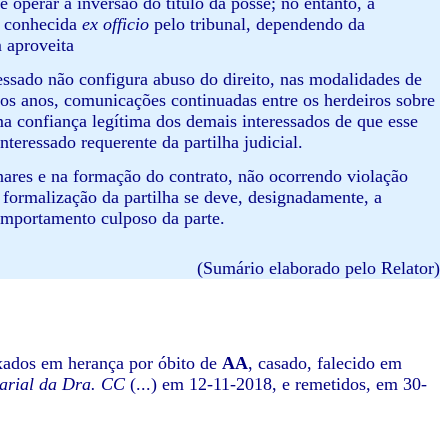
de operar a inversão do título da posse; no entanto, a
r conhecida
ex officio
pelo tribunal, dependendo da
m aproveita
eressado não configura abuso do direito, nas modalidades de
rios anos, comunicações continuadas entre os herdeiros sobre
ma confiança legítima dos demais interessados de que esse
nteressado requerente da partilha judicial.
nares e na formação do contrato, não ocorrendo violação
 formalização da partilha se deve, designadamente, a
comportamento culposo da parte.
(Sumário elaborado pelo Relator)
ixados em herança por óbito de
AA
, casado, falecido em
arial da Dra. CC
(...) em 12-11-2018, e remetidos, em 30-