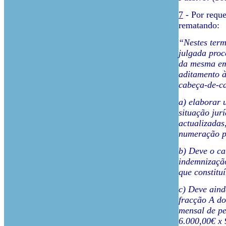
7
- Por requ
rematando:
“Nestes term
julgada proc
da mesma em 
aditamento à
cabeça-de-ca
a) elaborar 
situação jur
actualizadas
numeração pr
b) Deve o ca
indemnização
que constitu
c) Deve aind
fracção A do 
mensal de pe
6.000,00€ x 