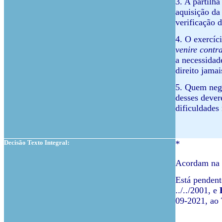
3. A partilha
aquisição da
verificação 
4. O exercíci
venire contr
a necessidad
direito jamai
5. Quem nego
desses dever
dificuldades
Decisão Texto Integral:
*
Acordam na 
Está pendent
../../2001, e
09-2021, ao 