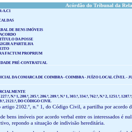
Acórdão do Tribunal da Rel
R-A.C1
CALDAS
BAL DE BENS IMÓVEIS
 ACORDO
TÍTULO DA POSSE
XIGIR A PARTILHA
EITO
RA FACTUM PROPRIUM
IDADE PRÉ-CONTRATUAL
ICIAL DA COMARCA DE COIMBRA - COIMBRA - JUÍZO LOCAL CÍVEL - JU
ARCIALMENTE
.º, N.º 1, 280.º, 285.º, 286.º, 289.º, N.º 1, 303.º, 334.º, 762.º, N.º 2, 1251.º, 1287.
119.º, 2121.º, DO CÓDIGO CIVIL
artigo 2102.º, n.º 1, do Código Civil, a partilha por acordo d
 de bens imóveis por acordo verbal entre os interessados é nul
ctivo, repondo a situação de indivisão hereditária.