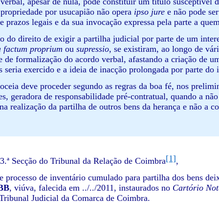
 verbal, apesar de nula, pode constituir um título susceptível 
 propriedade por usucapião não opera
ipso jure
e não pode se
de prazos legais e da sua invocação expressa pela parte a que
o do direito de exigir a partilha judicial por parte de um int
a factum proprium
ou
supressio
, se existiram, ao longo de vá
e de formalização do acordo verbal, afastando a criação de u
s seria exercido e a ideia de inacção prolongada por parte do i
ceia deve proceder segundo as regras da boa fé, nos prelimi
es, geradora de responsabilidade pré-contratual, quando a não
 na realização da partilha de outros bens da herança e não a 
[1]
3.ª Secção do Tribunal da Relação de Coimbra
,
e processo de inventário cumulado para partilha dos bens de
BB
, viúva, falecida em ../../2011, instaurados no
Cartório Not
Tribunal Judicial da Comarca de Coimbra.