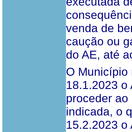
executada d
consequência
venda de be
caução ou ga
do AE, até a
O Município 
18.1.2023 o 
proceder ao
indicada, o
15.2.2023 o A