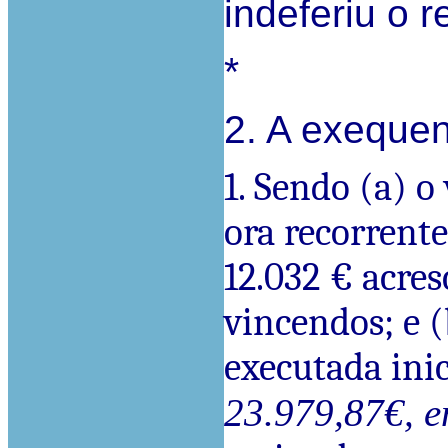
indeferiu o 
*
2. A exequen
1. Sendo (a) o
ora recorrente
12.032 € acres
vincendos; e (
executada inic
23.979,87€, e