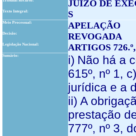
Tribunal Recurso:
JUÍZO DE EX
Texto Integral:
S
Meio Processual:
APELAÇÃO
Decisão:
REVOGADA
Legislação Nacional:
ARTIGOS 726.º, 
Sumário:
i)
Não há a co
615º, nº 1, 
jurídica e a
ii) A obriga
prestação de
777º, nº 3, 