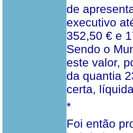
de apresent
executivo at
352,50 € e 1
Sendo o Muni
este valor, 
da quantia 2
certa, líquid
*
Foi então pr