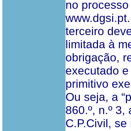
no processo
www.dgsi.pt.
terceiro dev
limitada à m
obrigação, r
executado e 
primitivo ex
Ou seja, a “p
860.º, n.º 3, 
C.P.Civil, se