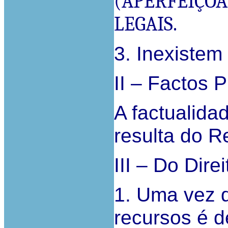
(APERFEIÇOA
LEGAIS.
3. Inexistem
II – Factos 
A factualida
resulta do Re
III – Do Direi
1. Uma vez q
recursos é d