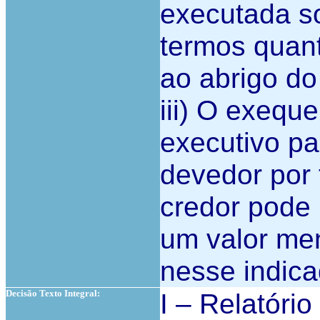
executada so
termos quant
ao abrigo do 
iii) O exeque
executivo pa
devedor por
credor pode 
um valor me
nesse indica
Decisão Texto Integral:
I – Relatório