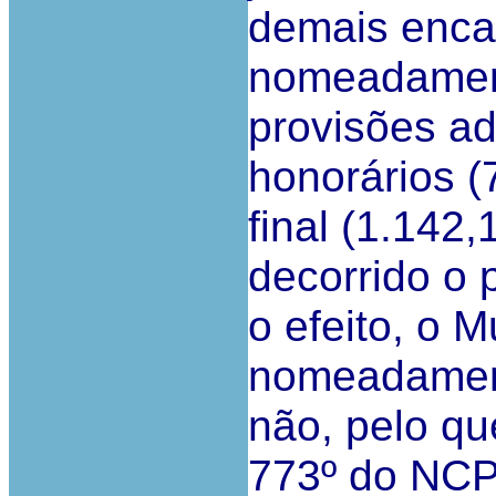
demais enca
nomeadamente
provisões ad
honorários (
final (1.142
decorrido o 
o efeito, o M
nomeadamente
não, pelo qu
773º do NCPC