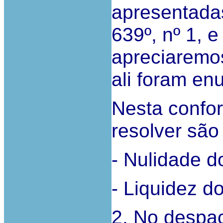
apresentadas
639º, nº 1, 
apreciaremo
ali foram en
Nesta confo
resolver são
- Nulidade d
- Liquidez d
2. No despac