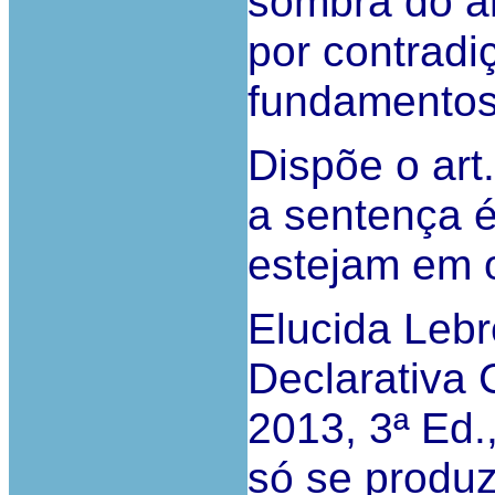
sombra do ar
por contradi
fundamentos
Dispõe o art
a sentença 
estejam em 
Elucida Lebr
Declarativa
2013, 3ª Ed.
só se produ