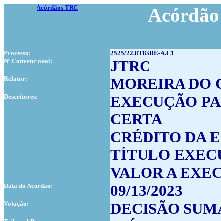
Acórdãos TRC
Acórdão 
Processo:
2525/22.8T8SRE-A.C1
Nº Convencional:
JTRC
Relator:
MOREIRA DO
Descritores:
EXECUÇÃO PA
CERTA
CRÉDITO DA 
TÍTULO EXEC
VALOR A EXE
Data do Acordão:
09/13/2023
Votação:
DECISÃO SUM