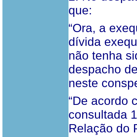
que:
“Ora, a exeq
dívida exeq
não tenha si
despacho de
neste conspe
“De acordo c
consultada 1
Relação do P