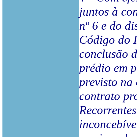
juntos à co
nº 6 e do di
Código do R
conclusão d
prédio em p
previsto na 
contrato pr
Recorrentes
inconcebíve