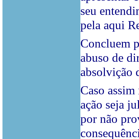
seu entendi
pela aqui Re
Concluem pe
abuso de di
absolvição 
Caso assim 
ação seja j
por não pro
consequênci