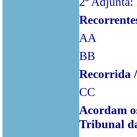
2ª Adjunta:
Recorrente
AA
BB
Recorrida 
CC
Acordam os
Tribunal d