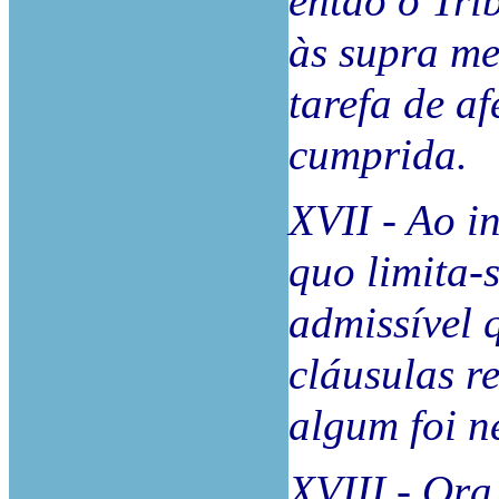
então o Tri
às supra me
tarefa de af
cumprida.
XVII - Ao in
quo limita-
admissível 
cláusulas r
algum foi n
XVIII - Ora