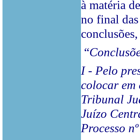
à matéria de
no final das
conclusões,
“
Conclusõ
I - Pelo pr
colocar em 
Tribunal Ju
Juízo Centr
Processo n