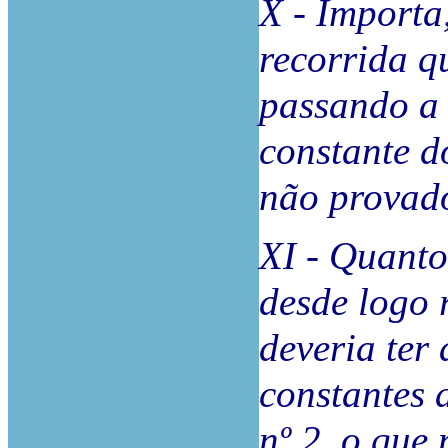
X - Importa,
recorrida q
passando a 
constante d
não provad
XI - Quanto
desde logo 
deveria ter
constantes d
nº 2, o que 