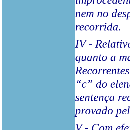
improcedent
nem no des
recorrida.
IV - Relati
quanto a ma
Recorrentes
“c” do elen
sentença re
provado pel
V - Com efe