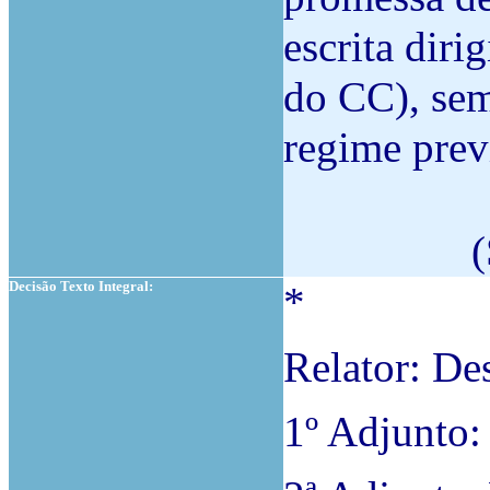
escrita dirig
do CC), sem
regime prev
(
Decisão Texto Integral:
*
Relator: De
1º Adjunto: