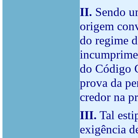
II.
Sendo um
origem conv
do regime d
incumprimen
do Código C
prova da pe
credor na pr
III.
Tal esti
exigência d