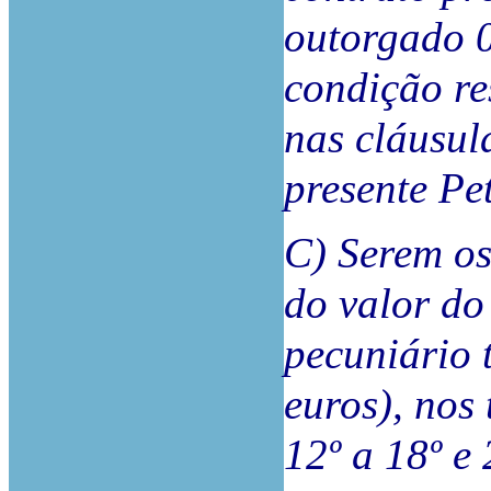
outorgado 0
condição re
nas cláusul
presente Pet
C) Serem o
do valor do
pecuniário 
euros), nos
12º a 18º e 