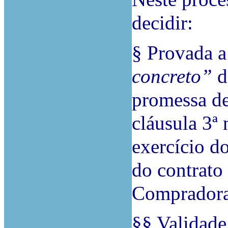
decidir:
§ Provada a
concreto”
d
promessa de
cláusula 3ª 
exercício do
do contrato
Compradora
§§ Validade