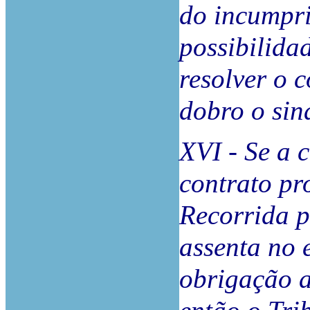
do incumpri
possibilid
resolver o 
dobro o sin
XVI - Se a 
contrato pr
Recorrida p
assenta no 
obrigação a