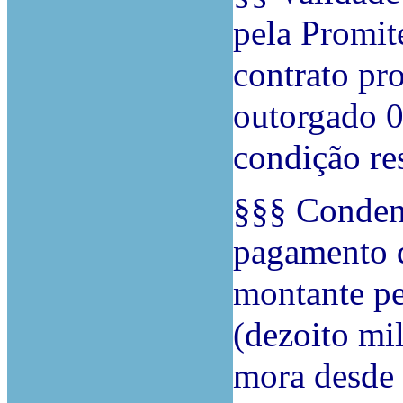
pela Promit
contrato pr
outorgado 0
condição re
§§§ Conden
pagamento d
montante pe
(dezoito mil
mora desde a