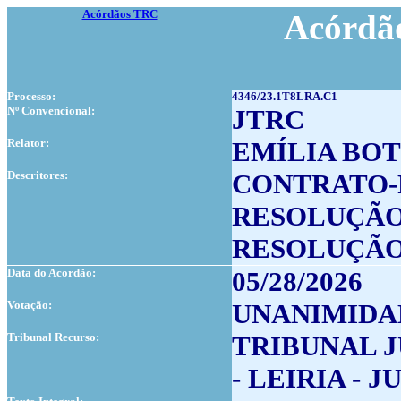
Acórdãos TRC
Acórdão
Processo:
4346/23.1T8LRA.C1
Nº Convencional:
JTRC
Relator:
EMÍLIA BO
Descritores:
CONTRATO-
RESOLUÇÃO
RESOLUÇÃO
Data do Acordão:
05/28/2026
Votação:
UNANIMIDA
Tribunal Recurso:
TRIBUNAL J
- LEIRIA - 