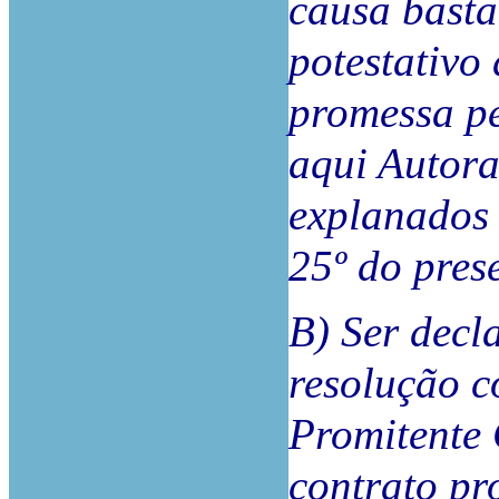
causa basta
potestativo
promessa p
aqui Autora
explanados 
25º do prese
B) Ser decl
resolução c
Promitente
contrato pr