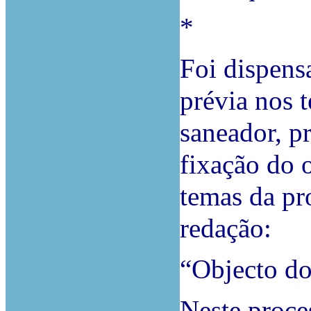
*
Foi dispens
prévia nos 
saneador, p
fixação do o
temas da pr
redação:
“Objecto do 
Neste proce