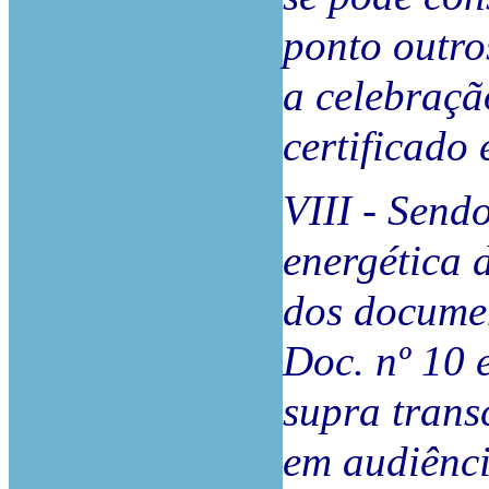
ponto outro
a celebraçã
certificado 
VIII - Send
energética 
dos documen
Doc. nº 10 
supra trans
em audiênci