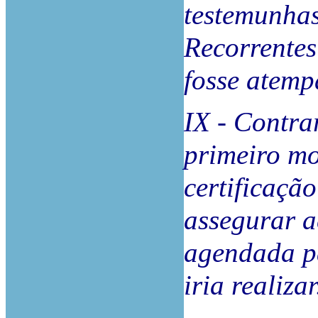
testemunha
Recorrentes
fosse atemp
IX - Contra
primeiro mo
certificaçã
assegurar a
agendada pa
iria realizar