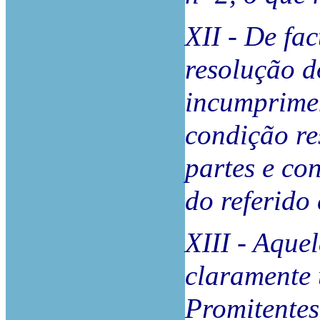
XII - De fa
resolução d
incumprimen
condição re
partes e con
do referido
XIII - Aque
claramente
Promitentes