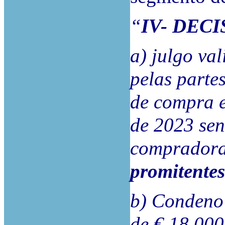
“
IV- DECI
a) julgo va
pelas parte
de compra e
de 2023 sen
comprador
promitentes
b) Condeno 
de € 18.000,