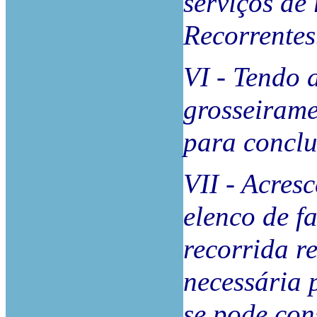
serviços de
Recorrentes
VI - Tendo 
grosseirame
para conclu
VII - Acres
elenco de f
recorrida r
necessária 
se pode con