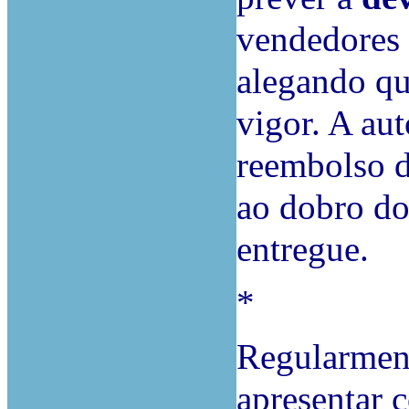
vendedores
alegando qu
vigor. A aut
reembolso 
ao dobro do
entregue.
*
Regularment
apresentar c