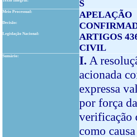
Texto Integral:
S
Meio Processual:
APELAÇÃO
Decisão:
CONFIRMA
Legislação Nacional:
ARTIGOS 436.
CIVIL
Sumário:
I.
A resoluç
acionada co
expressa va
por força d
verificação 
como causa 