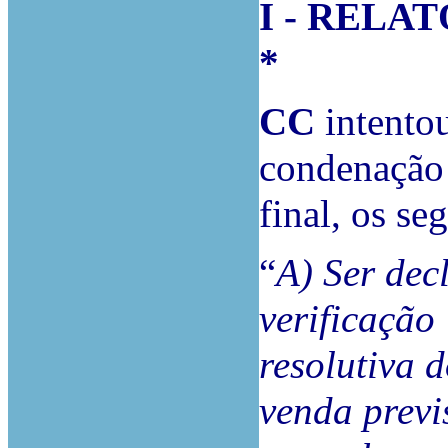
I - RELA
*
CC
intento
condenação
final, os se
“
A) Ser dec
verificação
resolutiva 
venda previ