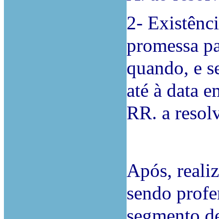
2- Existênci
promessa pa
quando, e s
até à data e
RR. a resolv
Após, reali
sendo profe
segmento dec