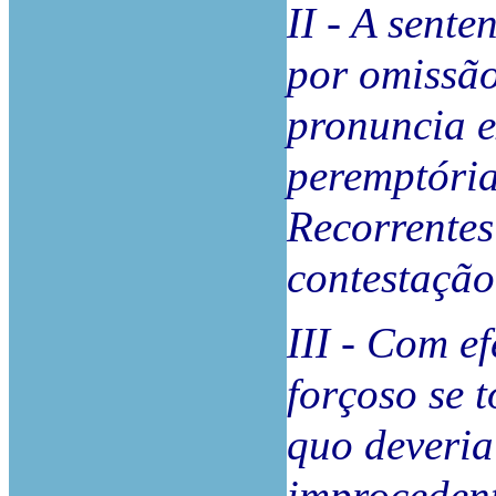
II - A sente
por omissão
pronuncia e
peremptória
Recorrentes
contestação
III - Com e
forçoso se 
quo deveria