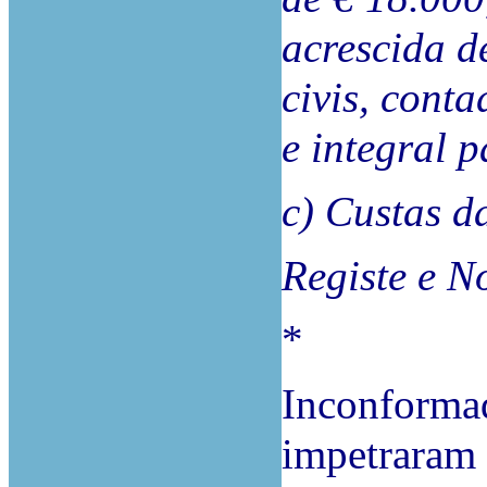
acrescida d
civis, conta
e integral 
c) Custas d
Registe e N
*
Inconformad
impetraram 