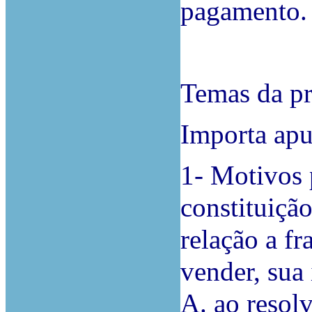
pagamento.
Temas da p
Importa apu
1- Motivos 
constituiçã
relação a f
vender, sua
A. ao resolv