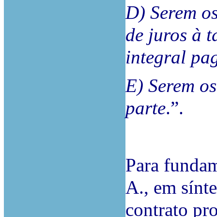
D) Serem o
de juros à t
integral pa
E) Serem os
parte
.”.
Para fundam
A., em sínt
contrato pr