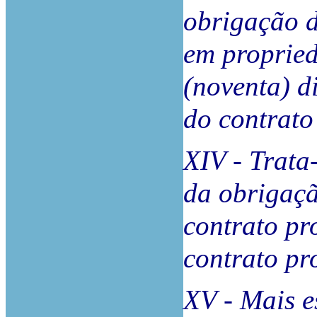
obrigação d
em propried
(noventa) d
do contrato
XIV - Trata
da obrigaçã
contrato pr
contrato pr
XV - Mais 