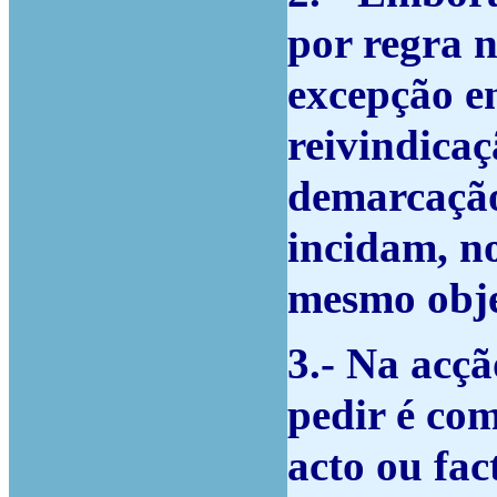
por regra n
excepção en
reivindicaç
demarcação
incidam, no
mesmo objec
3.- Na acçã
pedir é co
acto ou fac