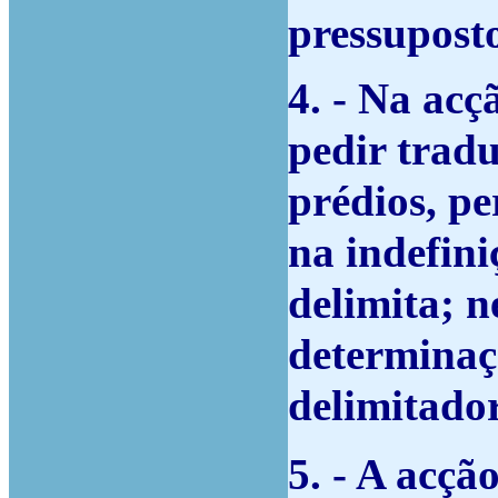
pressuposto
4. - Na ac
pedir tradu
prédios, pe
na indefini
delimita; n
determinaç
delimitador
5. - A acçã