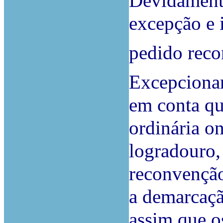
Devidamente
excepção e
pedido reco
Excepcionar
em conta qu
ordinária o
logradouro,
reconvenção
a demarcaçã
assim que 