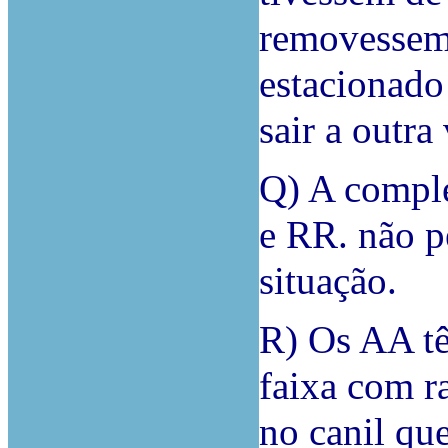
removessem
estacionado
sair a outra
Q) A comple
e RR. não p
situação.
R) Os AA tê
faixa com r
no canil qu