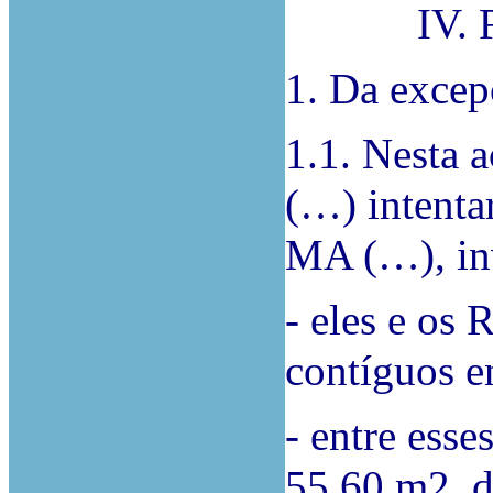
IV. FUN
1. Da excep
1.1. Nesta 
(…) intent
MA (…), in
- eles e os 
contíguos en
- entre esse
55,60 m2, d