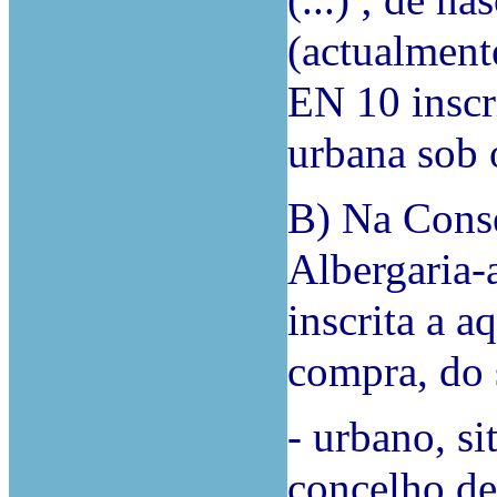
(...) ; de n
(actualment
EN 10 inscri
urbana sob o 
B) Na Conse
Albergaria-a
inscrita a a
compra, do 
- urbano, si
concelho de