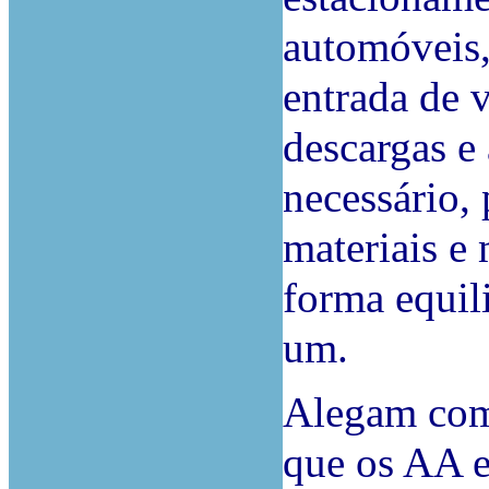
automóveis,
entrada de v
descargas e
necessário,
materiais e
forma equil
um.
Alegam com
que os AA e