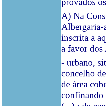
provados os
A) Na Conse
Albergaria-a
inscrita a a
a favor dos
- urbano, si
concelho de
de área cob
confinando 