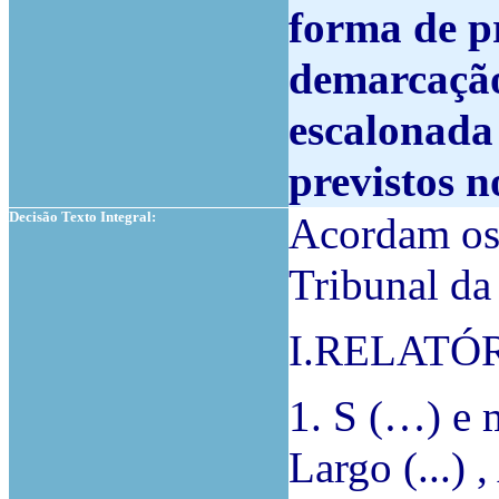
forma de p
demarcação
escalonada 
previstos n
Decisão Texto Integral:
Acordam os 
Tribunal da
I.RELATÓ
1. S (…) e 
Largo (...) 