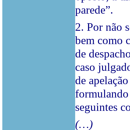
parede”.
2. Por não 
bem como co
de despacho
caso julgad
de apelação
formulando 
seguintes c
(…)