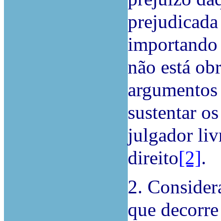
prejudicada
importando d
não está obr
argumentos 
sustentar os
julgador liv
direito
[2]
.
2. Consider
que decorre