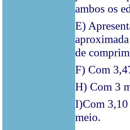
ambos os ed
E) Apresent
aproximada
de comprim
F) Com 3,47
H) Com 3 m 
I)Com 3,10 
meio.