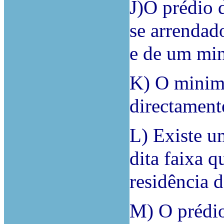
J)O prédio 
se arrendad
e de um mi
K) O minime
directamente
L) Existe um
dita faixa q
residência 
M) O prédi