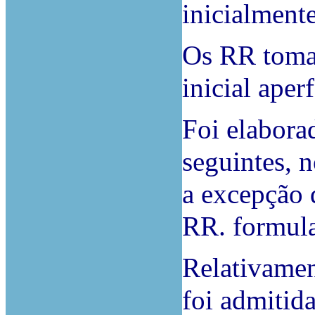
inicialmente
Os RR tomar
inicial aper
Foi elabora
seguintes, 
a excepção 
RR. formul
Relativamen
foi admitida