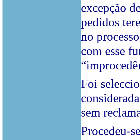
excepção de
pedidos ter
no process
com esse fu
“improcedên
Foi seleccio
considerada
sem reclam
Procedeu-se