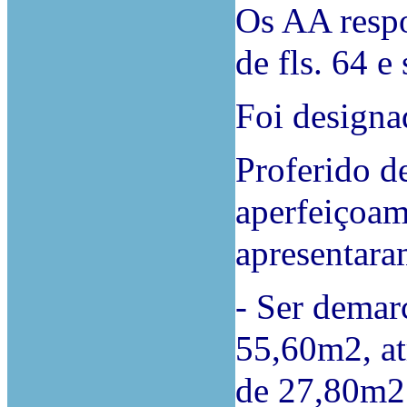
Os AA resp
de fls. 64 e
Foi designad
Proferido d
aperfeiçoam
apresentara
- Ser demar
55,60m2, at
de 27,80m2