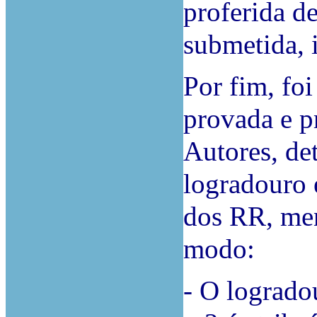
proferida de
submetida, 
Por fim, foi
provada e p
Autores, de
logradouro 
dos RR, men
modo:
- O logrado