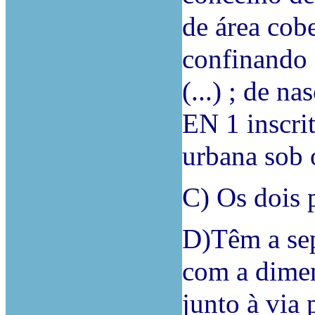
de área cob
confinando 
(...) ; de n
EN 1 inscrit
urbana sob o 
C) Os dois p
D)Têm a sep
com a dimen
junto à via 