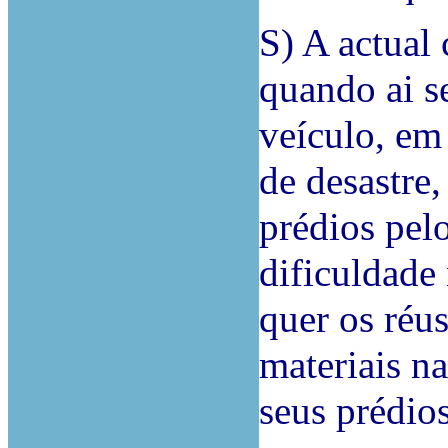
S) A actual
quando ai s
veículo, em
de desastre,
prédios pel
dificuldade
quer os réu
materiais na
seus prédios