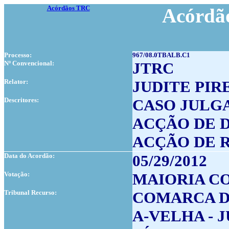
Acórdãos TRC
Acórdão
Processo:
967/08.0TBALB.C1
Nº Convencional:
JTRC
Relator:
JUDITE PIR
Descritores:
CASO JULG
ACÇÃO DE 
ACÇÃO DE 
Data do Acordão:
05/29/2012
Votação:
MAIORIA CO
Tribunal Recurso:
COMARCA D
A-VELHA - J