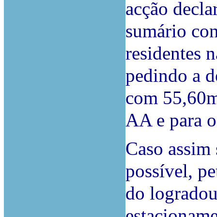
acção decla
sumário co
residentes n
pedindo a 
com 55,60m2
AA e para 
Caso assim 
possível, p
do logradou
estacioname