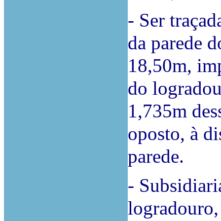
- Ser traçad
da parede 
18,50m, im
do logradou
1,735m dess
oposto, à d
parede.
- Subsidiar
logradouro,