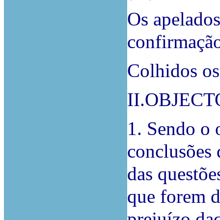
Os apelados
confirmação
Colhidos os
II.OBJEC
1. Sendo o 
conclusões 
das questões
que forem d
prejuízo da