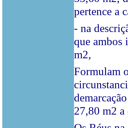
pertence a 
- na descriç
que ambos 
m2,
Formulam os
circunstanc
demarcação 
27,80 m2 a 
Os Réus na 