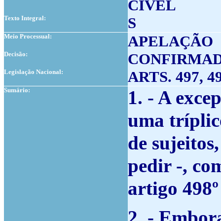
CÍVEL
Texto Integral:
S
Meio Processual:
APELAÇÃO
Decisão:
CONFIRMA
Legislação Nacional:
ARTS. 497, 4
Sumário:
1. - A exce
uma tríplic
de sujeitos
pedir -, co
artigo 498º
2. - Embor