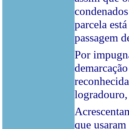
condenados 
parcela est
passagem de
Por impugna
demarcação 
reconhecida
logradouro,
Acrescentam
que usaram 