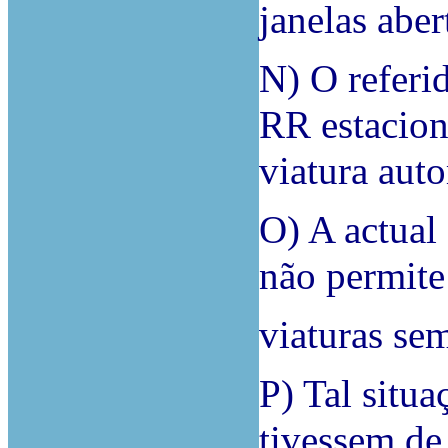
janelas aber
N) O referi
RR estacio
viatura aut
O) A actual 
não permite
viaturas sem
P) Tal situ
tivessem de