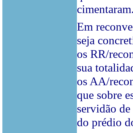
cimentaram
Em reconve
seja concre
os RR/recon
sua totalida
os AA/reco
que sobre e
servidão de
do prédio d