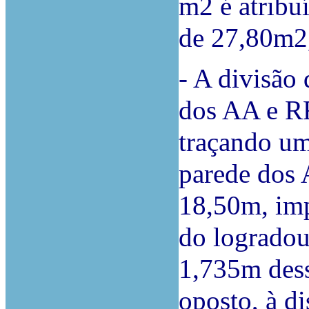
m2 é atribu
de 27,80m2,
- A divisão 
dos AA e RR
traçando uma
parede dos
18,50m, im
do logradou
1,735m dess
oposto, à d