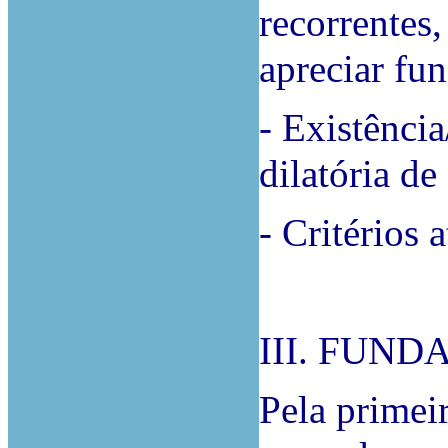
recorrentes
apreciar fu
- Existênci
dilatória de
- Critérios 
III. FUN
Pela primei