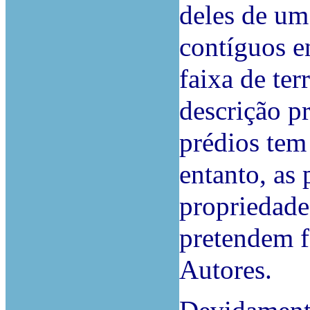
deles de um
contíguos en
faixa de te
descrição p
prédios tem
entanto, as
propriedade
pretendem f
Autores.