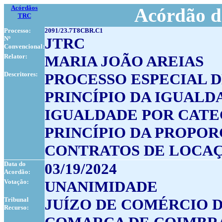
Acórdãos
Acórdão d
TRC
Processo:
2091/23.7T8CBR.C1
Nº
JTRC
Convencional:
Relator:
MARIA JOÃO AREIAS
Descritores:
PROCESSO ESPECIAL 
PRINCÍPIO DA IGUAL
IGUALDADE POR CATE
PRINCÍPIO DA PROPO
CONTRATOS DE LOCAÇ
Data do
03/19/2024
Acordão:
Votação:
UNANIMIDADE
Tribunal
JUÍZO DE COMÉRCIO D
Recurso: