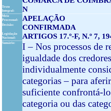
COMARCA DE COIMBR
Texto
N
Integral:
Meio
APELAÇÃO
Processual:
Decisão:
CONFIRMADA
Legislação
ARTIGOS 17.º-F, N.º 7, 194.
Nacional:
Sumário:
I – Nos processos de r
igualdade dos credores 
individualmente consid
categorias – para afer
suficiente confrontá-
categoria ou das cate