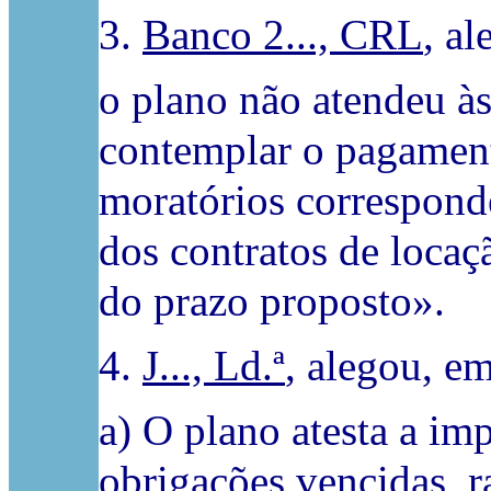
3.
Banco 2..., CRL
, al
o plano não atendeu às
contemplar o pagamento
moratórios corresponde
dos contratos de loca
do prazo proposto».
4.
J..., Ld.ª
, alegou, em
a) O plano atesta a im
obrigações vencidas, r