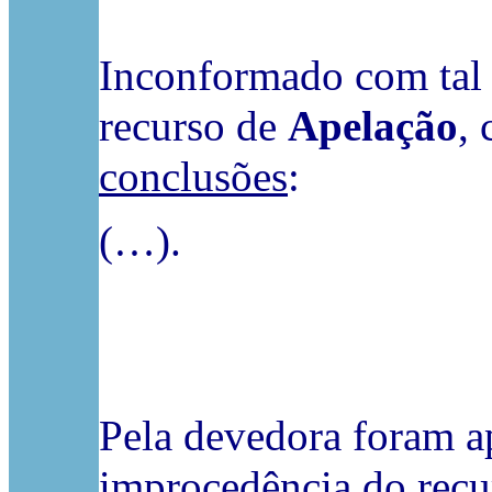
Inconformado com tal d
recurso de
Apelação
,
conclusões
:
(…).
Pela devedora foram a
improcedência do recu