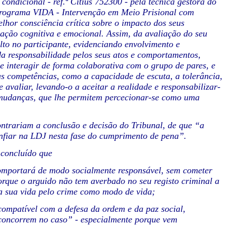
condicional - ref.ª Citius
752300 - pela técnica gestora do
rograma VIDA - Intervenção em Meio Prisional com
lhor consciência crítica sobre o impacto dos
seus
lação cognitiva
e emocional. Assim, da avaliação do seu
to no participante, evidenciando envolvimento e
da responsabilidade pelos seus atos e
comportamentos,
de
interagir de forma colaborativa com o grupo de pares, e
s competências, como a capacidade de escuta, a
tolerância,
 avaliar,
levando-o a aceitar a realidade e responsabilizar-
mudanças, que lhe permitem percecionar-se como uma
contrariam a conclusão e
decisão do Tribunal, de que “a
nfiar na LDJ nesta fase do cumprimento de pena”.
 concluído que
 comportará de modo
socialmente responsável, sem cometer
orque o arguido não tem averbado no seu registo criminal a
a sua vida pelo crime como modo de
vida;
 compatível com a
defesa da ordem e da paz social,
concorrem no caso” - especialmente porque vem