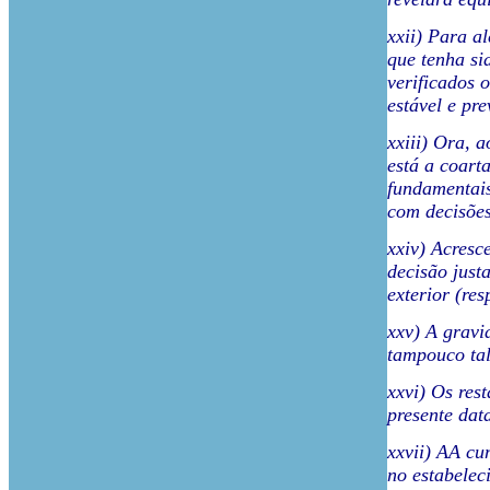
xxii) Para a
que tenha si
verificados 
estável e pre
xxiii) Ora, 
está a coart
fundamentais,
com decisões
xxiv) Acresce
decisão just
exterior (re
xxv) A gravi
tampouco tal
xxvi) Os res
presente dat
xxvii) AA cu
no estabelec