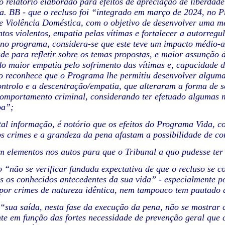
o relatório elaborado para efeitos de apreciação de liberdade 
a. BB - que o recluso foi “integrado em
março de 2024, no P
e Violência
Doméstica, com o objetivo de desenvolver uma me
os violentos, empatia pelas vítimas e fortalecer a autorregu
o programa, considera-se que este teve
um impacto médio-al
ade para
refletir sobre os temas propostas, e maior assunção 
o maior empatia pelo sofrimento das vítimas e, capacidade 
o reconhece que o
Programa lhe permitiu desenvolver alguma
ntrolo e a descentração/empatia, que alteraram a forma de se
comportamento criminal,
considerando ter efetuado algumas 
oa”;
 tal informação, é notório que os efeitos do Programa Vida, 
s crimes e a grandeza da pena afastam a possibilidade
de co
tem elementos nos autos para que o Tribunal a quo pudesse ter
o “não se verificar fundada expectativa de que o recluso se
s os conhecidos antecedentes da sua vida” -
especialmente p
por
crimes de natureza idêntica, nem tampouco tem pautado 
 “sua saída, nesta fase da execução da pena, não se mostrar
e em função das fortes necessidade de prevenção
geral que 