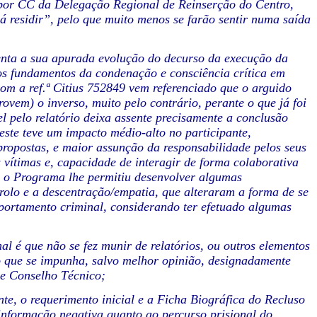
o por CC da Delegação Regional de Reinserção
do Centro,
rá
residir”, pelo que muito menos se farão sentir numa saída
tenta a sua apurada
evolução do decurso da execução da
os fundamentos da condenação e consciência crítica em
com a ref.ª Citius 752849 vem referenciado
que o arguido
rovem) o inverso, muito pelo contrário, perante o que já foi
 pelo relatório deixa assente precisamente a
conclusão
ste teve
um impacto médio-alto no participante,
 propostas, e maior assunção da responsabilidade pelos seus
 vítimas e, capacidade de
interagir de forma colaborativa
 o Programa lhe permitiu desenvolver algumas
rolo e a descentração/empatia, que
alteraram a forma de se
ortamento criminal, considerando ter efetuado algumas
al é que não se fez munir
de relatórios, ou outros elementos
 o que se impunha, salvo melhor opinião, designadamente
 de Conselho Técnico;
nte, o requerimento
inicial e a Ficha Biográfica do Recluso
informação negativa quanto ao percurso prisional do