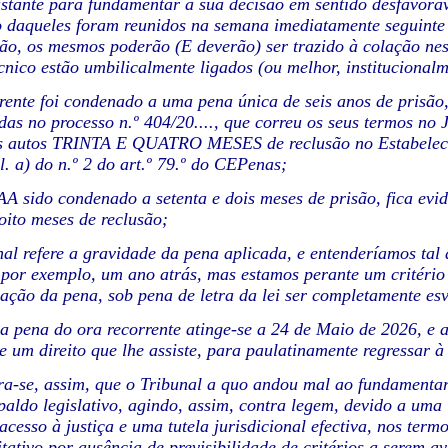
stante para fundamentar a sua decisão em sentido desfavoráv
 daqueles foram reunidos na semana imediatamente seguinte 
ão, os mesmos poderão (E deverão) ser trazido à colação ne
nico estão umbilicalmente ligados (ou melhor, institucionalme
rrente foi condenado a uma pena única de seis anos de prisão,
das no processo n.º 404/20...., que correu os seus termos no 
s autos TRINTA E QUATRO MESES de reclusão no Estabelecime
l. a) do n.º 2 do art.º 79.º do CEPenas;
 AA sido condenado a setenta e dois meses de prisão, fica evi
zoito meses de reclusão;
nal refere a gravidade da pena aplicada, e entenderíamos tal
 por exemplo, um ano atrás, mas estamos perante um critério 
ação da pena, sob pena de letra da lei ser completamente esv
a pena do ora recorrente atinge-se a 24 de Maio de 2026, e a
de um direito que lhe assiste, para paulatinamente regressar à
ra-se, assim, que o Tribunal a quo andou mal ao fundamentar
paldo legislativo, agindo, assim, contra legem, devido a uma 
acesso à justiça e uma tutela jurisdicional efectiva, nos term
tativo por ausência de previsibilidade de critérios a serem av