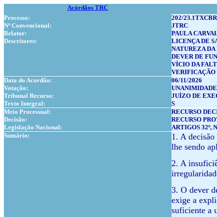
Acórdãos TRC
Processo:
202/23.1TXCBR
Nº Convencional:
JTRC
Relator:
PAULA CARVAL
Descritores:
LICENÇA DE S
NATUREZA DA
DEVER DE FU
VÍCIO DA FAL
VERIFICAÇÃO 
Data do Acordão:
06/11/2026
Votação:
UNANIMIDADE
Tribunal Recurso:
JUÍZO DE EXE
Texto Integral:
S
Meio Processual:
RECURSO DEC
Decisão:
RECURSO PRO
Legislação Nacional:
ARTIGOS 32º, Nº 
Sumário:
1. A decisão
lhe sendo apl
2. A insufic
irregularidad
3. O dever d
exige a expl
suficiente a 