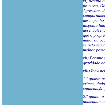
vi) Resulta d
processo, Dr
Agressores d
comportament
desempenho n
disponibilid
desenvolvend
que o própri
maior autoco
se pelo seu 
melhor pess
vii) Perante
gravidade do
viii) Inexis
1.º quanto a
crimes, dado
condenação 
2.º quanto à
nomeadament