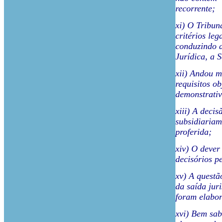
recorrente;
xi) O Tribun
critérios leg
conduzindo a
Jurídica, a 
xii) Andou m
requisitos ob
demonstrati
xiii) A deci
subsidiariam
proferida;
xiv) O dever
decisórios p
xv) A questã
da saída juri
foram elabor
xvi) Bem sab