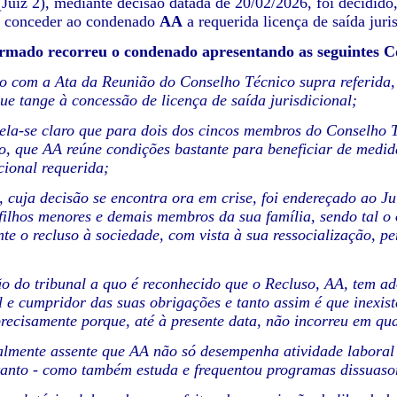
Juiz 2), mediante decisão datada de 20/02/2026, foi decidido
o conceder ao condenado
AA
a requerida licença de saída juris
ormado recorreu o condenado apresentando as seguintes C
o com a Ata da Reunião do Conselho Técnico supra referida, f
ue tange à concessão de licença de saída
jurisdicional;
revela-se claro que para dois dos cincos membros do Conselho T
o, que AA reúne condições bastante para
beneficiar de medid
cional
requerida;
o, cuja decisão se encontra ora em crise, foi endereçado ao J
filhos menores e demais membros da sua família,
sendo tal o 
nte o
recluso à sociedade, com vista à sua ressocialização, p
ão do tribunal a quo é reconhecido que o Recluso, AA, tem a
l e cumpridor das suas obrigações e
tanto assim é que inexis
recisamente porque, até à presente data, não incorreu em qu
almente assente que AA não só desempenha atividade laboral
anto - como também estuda e frequentou
programas dissuasor