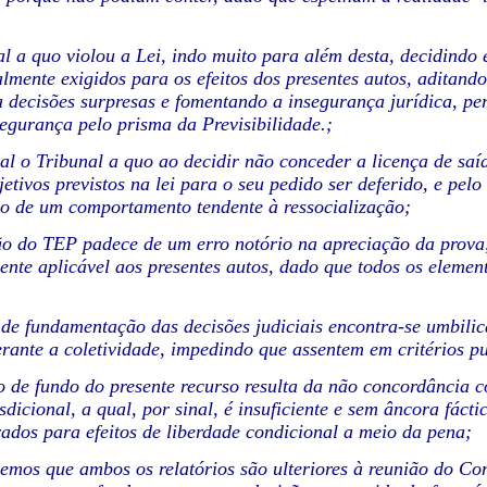
al a quo violou a Lei, indo muito para além desta, decidind
almente exigidos para os efeitos dos presentes autos,
aditando
 decisões
surpresas e fomentando a insegurança jurídica, pe
Segurança pelo prisma da Previsibilidade.;
al o Tribunal a quo ao decidir não conceder a licença de saí
jetivos previstos na lei para o seu pedido ser deferido,
e pelo
vo de um
comportamento tendente à ressocialização;
são do TEP padece de um erro notório na apreciação da prova,
ente aplicável aos presentes autos, dado que todos os elemen
 de fundamentação das decisões judiciais encontra-se umbilic
erante a coletividade, impedindo que assentem em critérios p
o de fundo do presente recurso resulta da não concordância
sdicional, a qual, por sinal, é insuficiente e sem âncora fácti
ados para efeitos de liberdade condicional a meio da pena;
emos que ambos os relatórios são ulteriores à reunião do Co