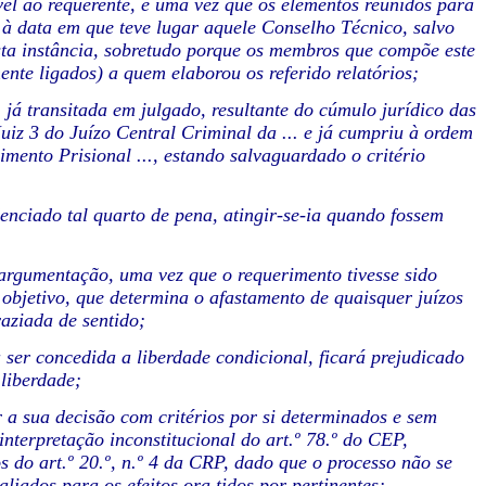
el ao requerente, e uma vez que os elementos reunidos para
à data em que teve lugar aquele Conselho Técnico, salvo
sta instância, sobretudo porque os membros que compõe este
nte ligados) a quem elaborou os referido relatórios;
 já transitada em julgado, resultante do cúmulo jurídico das
Juiz 3 do Juízo Central Criminal da ... e já cumpriu à ordem
nto Prisional ..., estando salvaguardado o critério
denciado tal quarto de pena, atingir-se-ia quando fossem
 argumentação, uma vez que o requerimento tivesse sido
objetivo, que determina o afastamento de quaisquer juízos
aziada de sentido;
 ser concedida a liberdade condicional, ficará prejudicado
 liberdade;
 a sua decisão com critérios por si determinados e sem
interpretação inconstitucional do art.º 78.º do CEP,
os do art.º 20.º, n.º 4 da CRP, dado que o processo não se
aliados para os efeitos ora tidos por pertinentes;