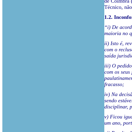
de Coimbra (
Técnico, nã
1.2. Inconf
“i) De acord
maioria no q
ii) Isto é, 
com o reclus
saída jurisdi
iii) O pedid
com os seus 
paulatiname
fracasso;
iv) Na decis
sendo estáve
disciplinar,
p
v) Ficou igu
um ano, port