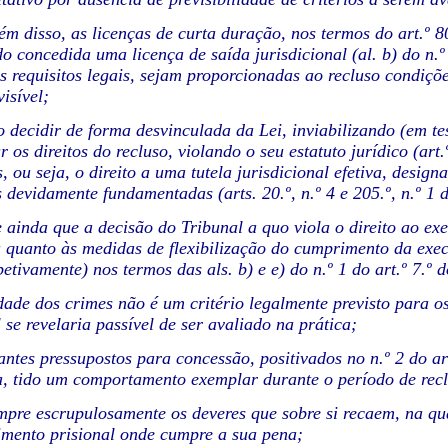
lém disso, as licenças de curta duração, nos termos do art
do concedida uma licença de saída jurisdicional (al. b) do n.
os requisitos legais, sejam proporcionadas ao recluso condiç
visível;
ao decidir de forma desvinculada da Lei, inviabilizando (em te
ar os direitos do recluso, violando o seu estatuto jurídico (a
 ou seja, o direito a uma tutela jurisdicional efetiva, design
 devidamente fundamentadas (arts. 20.º, n.º 4 e 205.º, n.º 1
 ainda que a decisão do Tribunal a quo viola o direito ao exer
a quanto às medidas de flexibilização do cumprimento da exec
spetivamente) nos termos das als. b) e e) do n.º 1 do art.º 7
dade dos crimes não é um critério legalmente previsto para os
 se revelaria passível de ser avaliado na prática;
tantes pressupostos para concessão, positivados no n.º 2 do ar
a, tido um comportamento exemplar durante o período de recl
mpre escrupulosamente os deveres que sobre si recaem, na qua
imento prisional onde cumpre a sua pena;