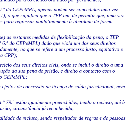
.º 80.º do CEPeMPL, apenas podem ser concedidas uma vez
º 1), o que significa que o TEP tem de permitir que, uma vez
ões para regressar paulatinamente à liberdade de forma
se) as restantes medidas de flexibilização da pena, o TEP
rt.º 6.º do CEPeMPL) dado que viola um dos seus direitos
adamente, no que se refere a um processo justo, equitativo e
 da CRP);
cício dos seus direitos civis, onde se inclui o direito a uma
ução da sua pena de prisão, e direito a contacto com o
.º do CEPeMPL;
 efeitos de concessão de licença de saída jurisdicional, nem
t.º 79.º estão igualmente preenchidos, tendo o recluso, até à
usão, circunstância já reconhecida;
lidade de recluso, sendo respeitador de regras e de pessoas