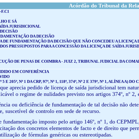
Acórdão do Tribunal da Rel
-F.C1
HO E SÁ
AÍDA JURISDICIONAL
 DECISÃO
NDAMENTAÇÃO DA DECISÃO
TA DE FUNDAMENTAÇÃO DA DECISÃO QUE NÃO CONCEDEU A LICENÇA D
DOS PRESSUPOSTOS PARA A CONCESSÃO DA LICENÇA DE SAÍDA JURI
CUÇÃO DE PENAS DE COIMBRA - JUIZ 2, TRIBUNAL JUDICIAL DA COM
IDIDO EM CONFERÊNCIA
VIDO
5 E 205º, Nº 1 DA CRP, 97º, Nº 1, 118º, 374º, Nº 2 E 379º, Nº 1, ALÍNEA A) DO C
 que aprecia pedido de licença de saída jurisdicional tem nat
icável o regime de nulidades previsto nos artigos 374º, nº 2, e
iência ou deficiência de fundamentação de tal decisão não det
e, suscetível de controlo em sede de recurso.
e fundamentação imposto pelo artigo 146º, nº 1, do CEPMPL, 
icitação dos concretos elementos de facto e de direito que per
utilização de fórmulas genéricas ou estereotipadas.