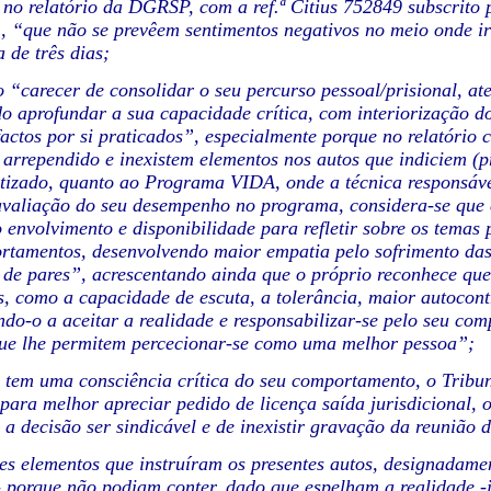
 no relatório da DGRSP,
com a ref.ª Citius 752849 subscrit
., “que não se prevêem sentimentos negativos no meio onde i
a de três dias;
o “carecer de consolidar o seu percurso pessoal/prisional, a
o aprofundar a sua capacidade crítica, com
interiorização d
factos por
si praticados”, especialmente porque no relatório 
r arrependido e inexistem elementos nos autos que indiciem (p
tizado, quanto ao
Programa VIDA, onde a técnica responsável
avaliação do seu desempenho no programa, considera-se que e
 envolvimento e disponibilidade para
refletir sobre os temas
rtamentos, desenvolvendo maior empatia pelo sofrimento das
de pares”, acrescentando ainda que o próprio
reconhece que
s, como a
capacidade de escuta, a tolerância, maior autocont
ndo-o a aceitar a realidade e responsabilizar-se pelo seu
comp
ue lhe permitem
percecionar-se como uma melhor pessoa”;
o tem uma consciência crítica do seu comportamento, o Tribun
 para melhor apreciar pedido de licença saída
jurisdicional,
e a decisão
ser sindicável e de inexistir gravação da reunião
tes elementos que instruíram os presentes autos, designadame
 porque não podiam conter, dado que
espelham a realidade -