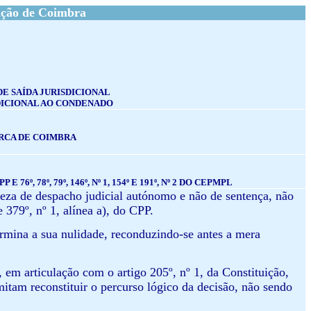
ação de Coimbra
E SAÍDA JURISDICIONAL
SDICIONAL AO CONDENADO
ARCA DE COIMBRA
PP E 76º, 78º, 79º, 146º, Nº 1, 154º E 191º, Nº 2 DO CEPMPL
ureza de despacho judicial autónomo e não de sentença, não
 379º, nº 1, alínea a), do CPP.
ermina a sua nulidade, reconduzindo-se antes a mera
em articulação com o artigo 205º, nº 1, da Constituição,
mitam reconstituir o percurso lógico da decisão, não sendo