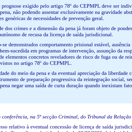
e prognose exigido pelo artigo 78º do CEPMPL deve ser indivi
pena, não podendo assentar exclusivamente na gravidade abst
s genéricas de necessidades de prevenção geral.
de dos crimes e a dimensão da pena já foram objeto de ponder
utónomo de recusa da licença de saída jurisdicional.
-se demonstrados comportamento prisional estável, ausência de
 bem-sucedida em programas de intervenção, assunção da respo
 de elementos concretos reveladores de risco de fuga ou de re
evistos no artigo 78º do CEPMPL.
dade do meio da pena e da eventual apreciação da liberdade co
trumento de preparação progressiva da reintegração social, s
pena negar uma saída de curta duração quando inexistam fato
conferência, na 5ª secção Criminal, do Tribunal da Relaçã
sso relativo à eventual concessão de licença de saída juris