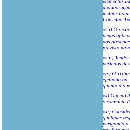
elementos ba
a elaboração
melhor opini
Conselho Téc
xvii) O reco
penas aplica
dos presente
previsto na a
xviii) Tendo
perfeitos de
xix) O Tribu
efetuado há,
quanto à dur
xx) O meio d
o exercício 
xxi) Conside
qualquer res
perigando o 
revelará equi