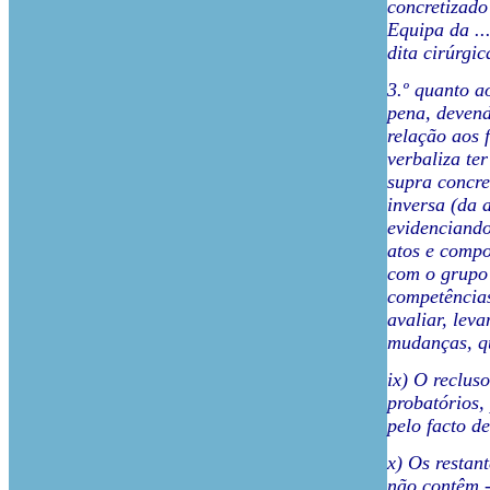
concretizado
Equipa da ..
dita cirúrgic
3.º quanto a
pena, devend
relação aos 
verbaliza te
supra concre
inversa (da 
evidenciando
atos e
compo
com o grupo 
competência
avaliar, leva
mudanças, q
ix) O reclus
probatórios,
pelo facto d
x) Os restan
não contêm -