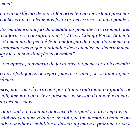
homem!
 a circunstância de o ora Recorrente não ter estado presente 
 conheceram os elementos fácticos necessários a uma ponder
ito, na determinação da medida da pena deve o Tribunal aten
conforme se consagra no art.º 71º do Código Penal. Salientam
 da medida da pena é feita em função da culpa do agente e d
circunstâncias a que o julgador deve atender na determinaçã
agente e a sua situação económica”.
o em apreço, a matéria de facto revela apenas os antecedente
 nos afadigamos de referir, nada se sabia, ou se apurou, de
onómica.
os, pois, que é certo que para tanto contribuiu o arguido, q
julgamento, não esteve presente na sessão da audiência em qu
dições pessoais.
 outro lado, a conduta omissiva do arguido, não comparecend
 elaboração dum relatório social que lhe permita o conhecim
odo a melhor o habilitar a dosear a pena e a pronunciar-se a