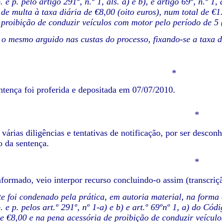
. e p. pelo artigo 291º, n.º 1, als. a) e b), e artigo 69º, n.º
s de multa à taxa diária de €8,00 (oito euros), num total de €
 proibição de conduzir veículos com motor pelo período de 5 
o mesmo arguido nas custas do processo, fixando-se a taxa d
*
 foi proferida e depositada em 07/07/2010.
*
diligências e tentativas de notificação, por ser desconhec
o da sentença.
*
o, veio interpor recurso concluindo-o assim (transcriçã
te foi condenado pela prática, em autoria material, na form
. e p. pelos art.º 291º, nº 1-a) e b) e art.º 69ºnº 1, a) do Có
de €8,00 e na pena acessória de proibição de conduzir veícul