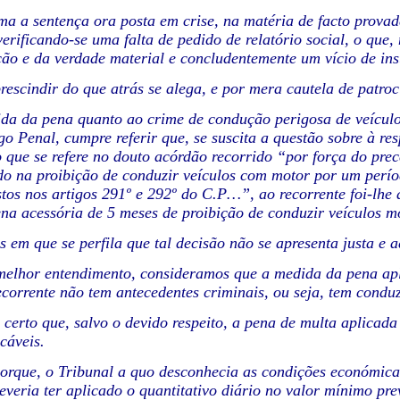
a a sentença ora posta em crise, na matéria de facto provada
verificando-se uma falta de pedido de relatório social, o que,
ção e da verdade material e concludentemente um vício de ins
rescindir do que atrás se alega, e por mera cautela de patroc
da da pena quanto ao crime de condução perigosa de veículo ro
go Penal, cumpre referir que, se suscita a questão sobre à r
 que se refere no douto acórdão recorrido “por força do pre
o na proibição de conduzir veículos com motor por um perío
stos nos artigos 291º e 292º do C.P…”, ao recorrente foi-lhe 
ena acessória de 5 meses de proibição de conduzir veículos m
 em que se perfila que tal decisão não se apresenta justa e 
elhor entendimento, consideramos que a medida da pena apl
ecorrente não tem antecedentes criminais, ou seja, tem condu
certo que, salvo o devido respeito, a pena de multa aplicada 
cáveis.
orque, o Tribunal a quo desconhecia as condições económicas
everia ter aplicado o quantitativo diário no valor mínimo prev