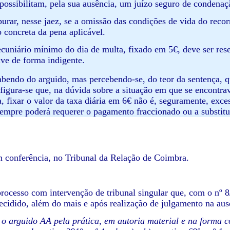
mpossibilitam, pela sua ausência, um juízo seguro de condenaç
purar, nesse jaez, se a omissão das condições de vida do recor
 concreta da pena aplicável.
ecuniário mínimo do dia de multa, fixado em 5€, deve ser re
ve de forma indigente.
abendo do arguido, mas percebendo-se, do teor da sentença, 
figura-se que, na dúvida sobre a situação em que se encontra
a, fixar o valor da taxa diária em 6€ não é, seguramente, exc
sempre poderá requerer o pagamento fraccionado ou a substitui
conferência, no Tribunal da Relação de Coimbra.
 com intervenção de tribunal singular que, com o nº 8/08
ecidido, além do mais e após realização de julgamento na ausê
o arguido AA pela prática, em autoria material e na forma 