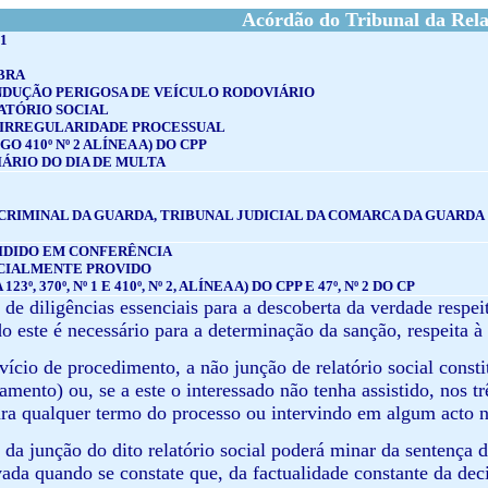
Acórdão do Tribunal da Rel
1
BRA
NDUÇÃO PERIGOSA DE VEÍCULO RODOVIÁRIO
ATÓRIO SOCIAL
 IRREGULARIDADE PROCESSUAL
GO 410º Nº 2 ALÍNEA A) DO CPP
ÁRIO DO DIA DE MULTA
CRIMINAL DA GUARDA, TRIBUNAL JUDICIAL DA COMARCA DA GUARDA
IDIDO EM CONFERÊNCIA
CIALMENTE PROVIDO
123º, 370º, Nº 1 E 410º, Nº 2, ALÍNEA A) DO CPP E 47º, Nº 2 DO CP
de diligências essenciais para a descoberta da verdade respeit
o este é necessário para a determinação da sanção, respeita à 
vício de procedimento, a não junção de relatório social consti
amento) ou, se a este o interessado não tenha assistido, nos t
ara qualquer termo do processo ou intervindo em algum acto n
 da junção do dito relatório social poderá minar da sentença d
vada quando se constate que, da factualidade constante da de