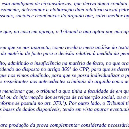
, esta amalgama de circunstâncias, que deriva duma conduta 
iosamente, determinar a elaboração dum relatório social pe
ssoais, sociais e económicas do arguido que, salvo melhor op
e que, no caso em apreço, o Tribunal a quo optou por não a
em que se nos aparenta, como revela a mera análise do texto 
a da matéria de facto para a decisão relativa à medida da pen
to, admitindo a insuficiência na matéria de facto, no que or
ndendo ao disposto no artigo 369º do CPP, para que se dete
que nos vimos aludindo, para que se possa individualizar a p
s respeitantes aos antecedentes criminais do arguido como ao 
 mencionar que, o tribunal a quo tinha a faculdade de em qua
cial ou de informação dos serviços de reinserção social, ou a
nforme se postula no art. 370.º). Por outro lado, o Tribunal 
s bases de dados disponíveis, tendo em vista apurar eventuais
.
ara produção da prova complementar considerada necessária 