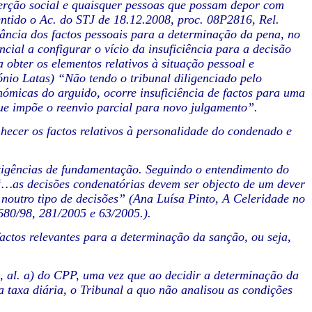
nserção social e quaisquer pessoas que possam depor com
entido o Ac. do STJ de 18.12.2008, proc. 08P2816, Rel.
ância dos factos pessoais para a determinação da pena, no
ial a configurar o vício da insuficiência para a decisão
 obter os elementos relativos à situação pessoal e
io Latas) “Não tendo o tribunal diligenciado pelo
nómicas do arguido, ocorre insuficiência de factos para uma
ue impõe o reenvio parcial para novo julgamento”.
hecer os factos relativos à personalidade do condenado e
exigências de fundamentação. Seguindo o entendimento do
“…as decisões condenatórias devem ser objecto de um dever
 noutro tipo de decisões” (Ana Luísa Pinto, A Celeridade no
680/98, 281/2005 e 63/2005.).
actos relevantes para a determinação da sanção, ou seja,
 2, al. a) do CPP, uma vez que ao decidir a determinação da
 taxa diária, o Tribunal a quo não analisou as condições