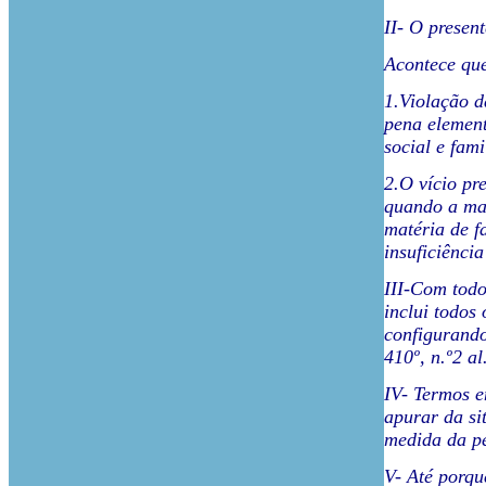
II- O presen
Acontece que
1.Violação d
pena element
social e fami
2.O vício pr
quando a mat
matéria de f
insuficiênci
III-Com todo
inclui todos
configurando
410º, n.º2 a
IV- Termos e
apurar da si
medida da p
V- Até porqu