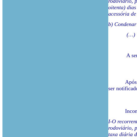
rodoviário, p
oitenta) dia
acessória de
b) Condenar 
(…)
A sentença
Após várias 
ser notificad
Inconformad
I-O recorren
rodoviário, p
taxa diária 