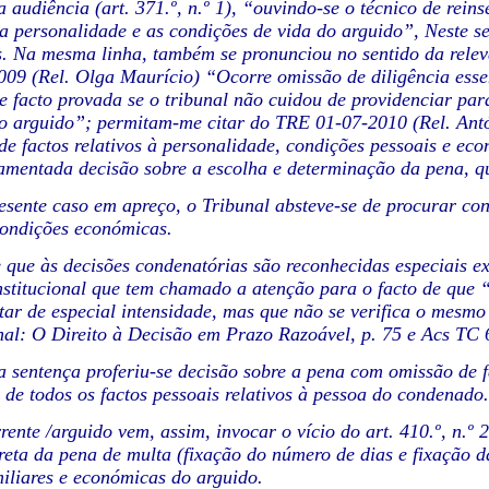
a audiência (art. 371.º, n.º 1), “ouvindo-se o técnico de rei
 a personalidade e as condições de vida do arguido”, Neste s
. Na mesma linha, também se pronunciou no sentido da relev
09 (Rel. Olga Maurício) “Ocorre omissão de diligência essenc
e facto provada se o tribunal não cuidou de providenciar para
 arguido”; permitam-me citar do TRE 01-07-2010 (Rel. Antón
e factos relativos à personalidade, condições pessoais e eco
amentada decisão sobre a escolha e determinação da pena, q
esente caso em apreço, o Tribunal absteve-se de procurar con
condições económicas.
 que às decisões condenatórias são reconhecidas especiais 
nstitucional que tem chamado
a atenção para o facto de que 
ar de especial intensidade, mas que não se verifica o mesmo
al: O Direito à Decisão em Prazo Razoável, p. 75 e Acs TC 
 sentença proferiu-se decisão sobre a pena com omissão de f
de todos os factos pessoais relativos à pessoa do condenado.
rente /arguido vem, assim, invocar o vício do art. 410.º, n.º
eta da pena de multa (fixação do número de dias e fixação da
miliares e económicas do arguido.