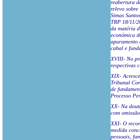
reabertura d
relevo sobre
Simas Santos
TRP 18/11/20
da matéria d
económica do
apuramento d
cabal e fund
XVIII- No pr
respectivas 
XIX- Acresce
Tribunal Co
de fundament
Processo Pen
XX- Na douta
com omissão 
XXI- O recor
medida concr
pessoais, fa