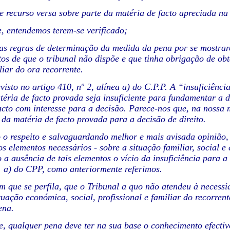
te recurso versa sobre parte da matéria de facto apreciada na
, entendemos terem-se verificado;
as regras de determinação da medida da pena por se mostra
os de que o tribunal não dispõe e que tinha obrigação de obt
liar do ora recorrente.
evisto no artigo 410, nº 2, alínea a) do C.P.P. A “insuficiên
éria de facto provada seja insuficiente para fundamentar a d
acto com interesse para a decisão. Parece-nos que, na nossa m
a da matéria de facto provada para a decisão de direito.
 o respeito e salvaguardando melhor e mais avisada opinião, 
 os elementos necessários - sobre a situação familiar, social
 a ausência de tais elementos o vício da insuficiência para a
l. a) do CPP, como anteriormente referimos.
m que se perfila, que o Tribunal a quo não atendeu à necess
tuação económica, social, profissional e familiar do recorre
ena.
e, qualquer pena deve ter na sua base o conhecimento efecti