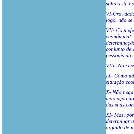
sobre este 
VI-Ora, dada
logo, não se
VII- Com efe
económica”, 
determinação
conjunto de 
pessoais do 
VIII- No cas
IX- Como não
situação ec
X- Não negam
marcação do 
das suas con
XI- Mas, por
determinar a
arguido de m