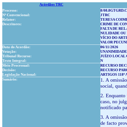
Acórdãos TRC
Processo:
8/08.8GTGRD.C
Nº Convencional:
JTRC
Relator:
TERESA COIM
Descritores:
CRIME DE CO
FALTA DE REL
NULIDADE OU
VÍCIO DO ARTI
VALOR PECUNI
Data do Acordão:
06/11/2026
Votação:
UNANIMIDADE
Tribunal Recurso:
JUÍZO LOCAL 
Texto Integral:
N
Meio Processual:
RECURSO DEC
Decisão:
RECURSO PAR
Legislação Nacional:
ARTIGOS 118º A 
Sumário:
1. A omissão 
social, quand
2. Enquanto 
caso, no julg
notificado p
3. A omissão
de facto pro