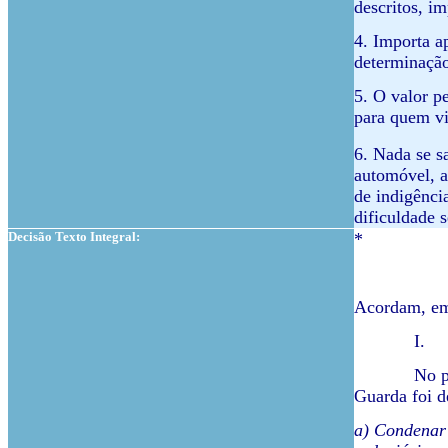
descritos, i
4. Importa a
determinação
5. O valor p
para quem vi
6. Nada se s
automóvel, a
de indigênci
dificuldade 
Decisão Texto Integral:
*
Acordam, em 
I.
No processo
Guarda foi d
a) Condenar 