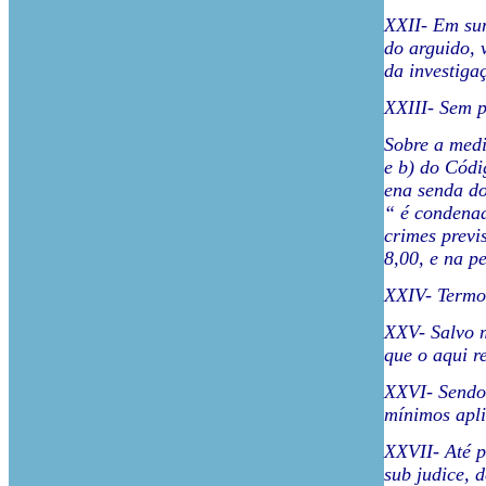
XXII- Em sum
do arguido, 
da investiga
XXIII- Sem p
Sobre a medi
e b) do Códi
ena senda do
“ é condenad
crimes previ
8,00, e na p
XXIV- Termos
XXV- Salvo m
que o aqui r
XXVI- Sendo 
mínimos apli
XXVII- Até p
sub judice, d