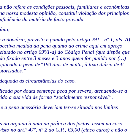
 não refere as condições pessoais, familiares e económicas
 na nossa modesta opinião, constitui violação dos princípios
uficiência da matéria de facto provada.
ínio;
doviário, previsto e punido pelo artigo 291º, nº 1, als. A)
espectiva medida da pena quanto ao crime aqui em apreço
ceituado no artigo 69º/1-a) do Código Penal (que dispõe que
do fixado entre 3 meses e 3 anos quem for punido por (…)
aplicada a pena de”180 dias de multa, à taxa diária de €
otorizados.”
adequada às circunstâncias do caso.
icada por douta sentença peca por severa, atendendo-se a
zido a sua vida de forma “socialmente responsável”.
e a pena acessória deveriam ter-se situado nos limites
 do arguido à data da prática dos factos, assim no caso
isto no art.º 47º, nº 2 do C.P., €5,00 (cinco euros) e não o