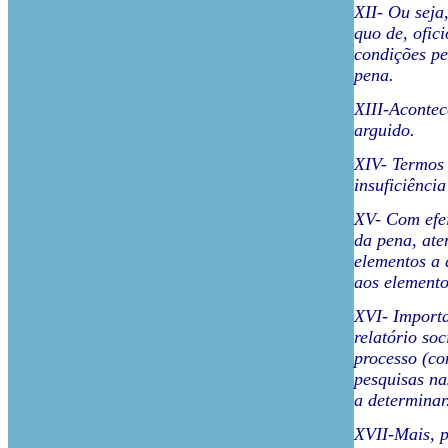
XII- Ou seja
quo de, ofic
condições pe
pena.
XIII-Acontec
arguido.
XIV- Termos 
insuficiênci
XV- Com efei
da pena, ate
elementos a 
aos elemento
XVI- Importa
relatório so
processo (co
pesquisas na
a determinar
XVII-Mais, p