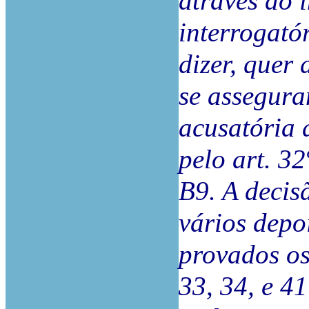
através do 
interrogató
dizer, quer
se assegura
acusatória 
pelo art. 32
B9. A decis
vários depo
provados os
33, 34, e 4