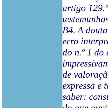
artigo 129.
testemunhas
B4. A douta
erro interpr
do n.º 1 do
impressivam
de valoraçã
expressa e 
saber: cons
do que ouvi