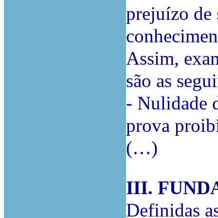
prejuízo de
conheciment
Assim, exam
são as segui
- Nulidade 
prova proib
(…)
III. FU
Definidas as