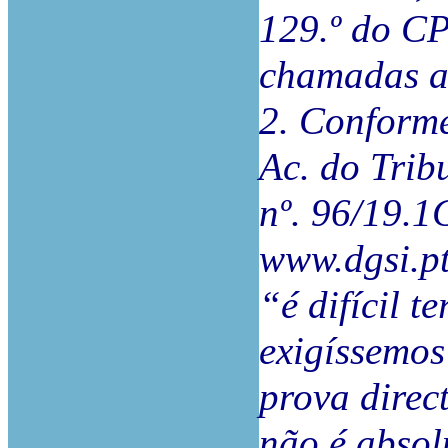
129.º do CP
chamadas as
2. Conforme
Ac. do Trib
nº. 96/19.
www.dgsi.pt
“é difícil t
exigíssemos 
prova direc
não é absol