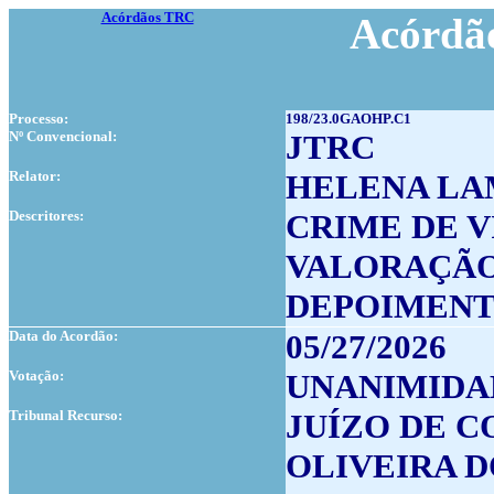
Acórdãos TRC
Acórdão
Processo:
198/23.0GAOHP.C1
Nº Convencional:
JTRC
Relator:
HELENA LA
Descritores:
CRIME DE 
VALORAÇÃO
DEPOIMENT
Data do Acordão:
05/27/2026
Votação:
UNANIMIDA
Tribunal Recurso:
JUÍZO DE 
OLIVEIRA D