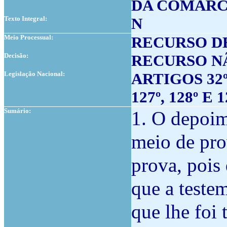
DA COMARC
Texto Integral:
N
Meio Processual:
RECURSO D
Decisão:
RECURSO N
Legislação Nacional:
ARTIGOS 32º
127º, 128º E
Sumário:
1. O depoim
meio de pro
prova, pois
que a teste
que lhe foi