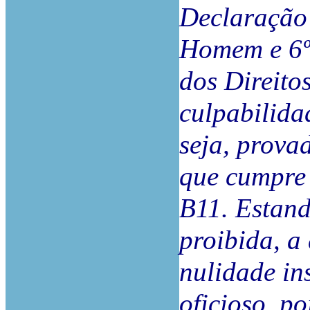
Declaração 
Homem e 6º
dos Direito
culpabilida
seja, prova
que cumpre 
B11. Estand
proibida, a 
nulidade in
oficioso, po