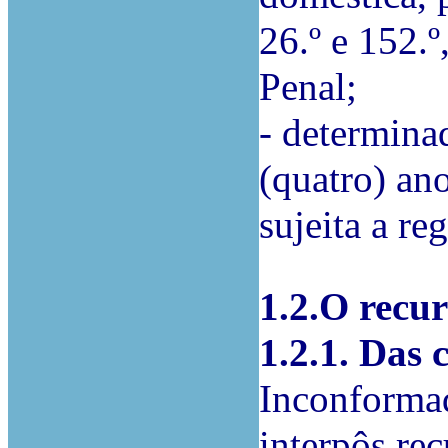
26.º e 152.º
Penal;
- determina
(quatro) ano
sujeita a r
1.2.O recu
1.2.1. Das 
Inconformad
interpôs rec