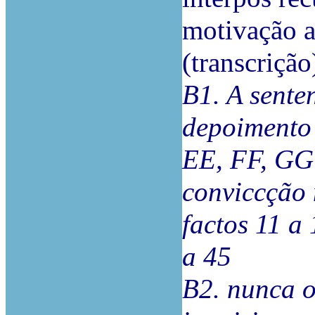
motivação a
(transcrição
B1. A sente
depoimento 
EE, FF, GG
conviccção 
factos 11 a 
a 45
B2. nunca o