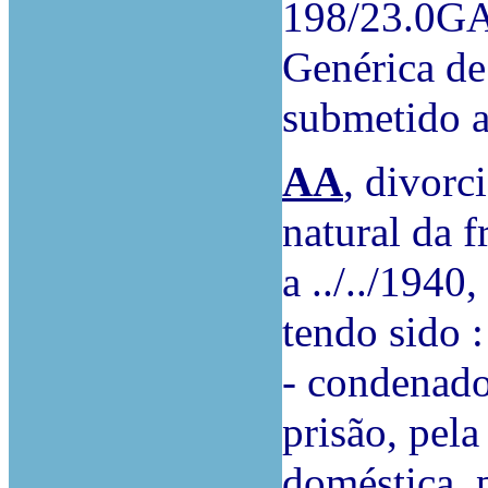
198/23.0GA
Genérica de 
submetido a
AA
, divorc
natural da f
a ../../1940, 
tendo sido :
- condenado
prisão, pela
doméstica, p