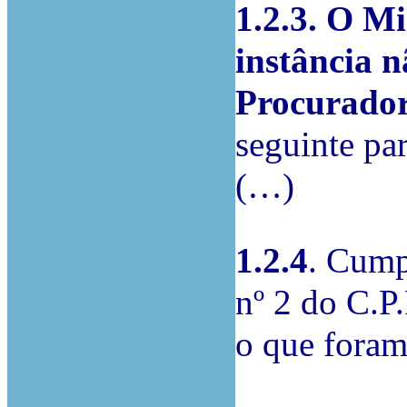
1.2.3. O Mi
instância 
Procurado
seguinte par
(…)
1.2.4
. Cump
nº 2 do C.P.
o que foram