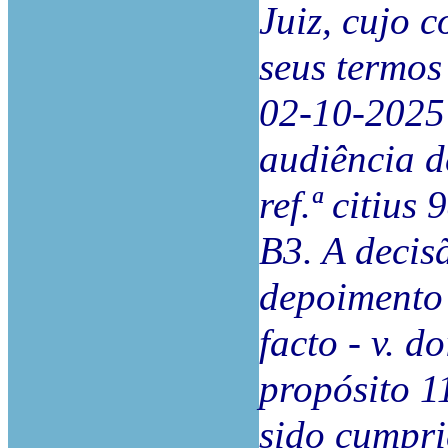
Juiz, cujo 
seus termos
02-10-2025 (
audiência d
ref.ª citius
B3. A decis
depoimento 
facto - v. d
propósito 11
sido cumpri