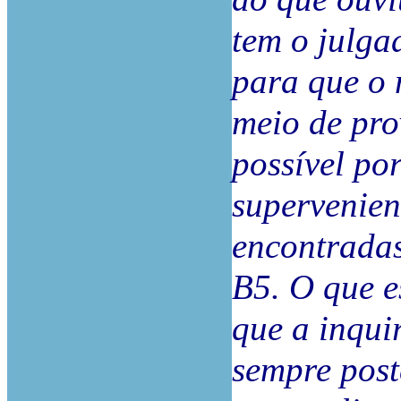
tem o julga
para que o 
meio de pro
possível po
supervenien
encontradas
B5. O que e
que a inqui
sempre post