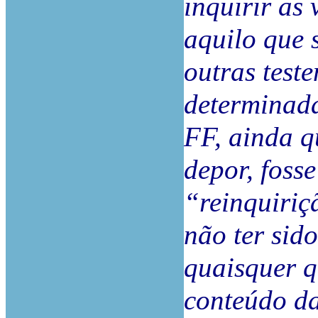
inquirir as
aquilo que 
outras test
determinada
FF, ainda q
depor, foss
“reinquiriç
não ter sid
quaisquer q
conteúdo da