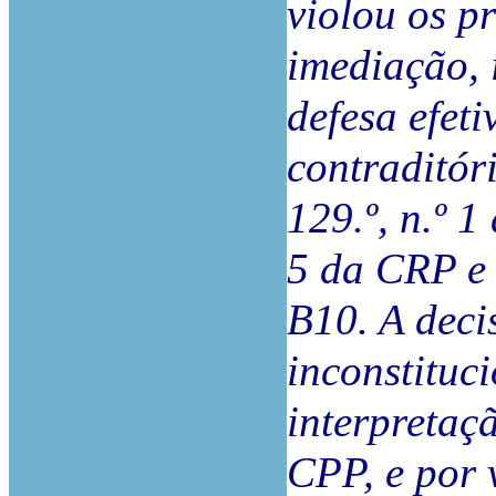
violou os p
imediação
defesa efeti
contraditóri
129.º, n.º 1
5 da CRP e 
B10. A deci
inconstituc
interpretaç
CPP, e por 