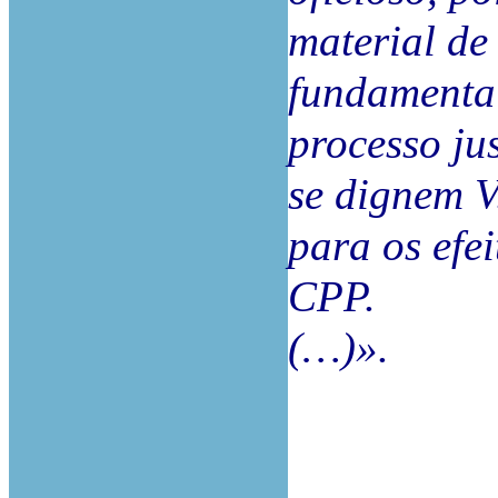
material de 
fundamentai
processo jus
se dignem V
para os efei
CPP.
(…)».