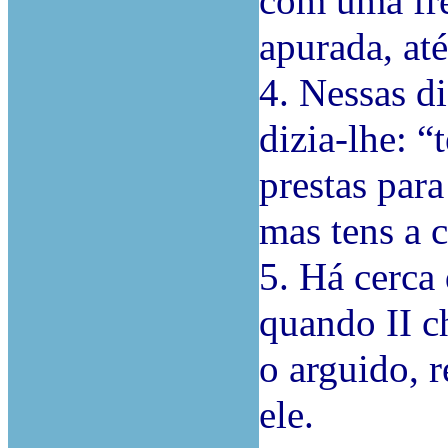
com uma fr
apurada, até
4. Nessas di
dizia-lhe: “
prestas para
mas tens a c
5. Há cerca 
quando II c
o arguido, 
ele.