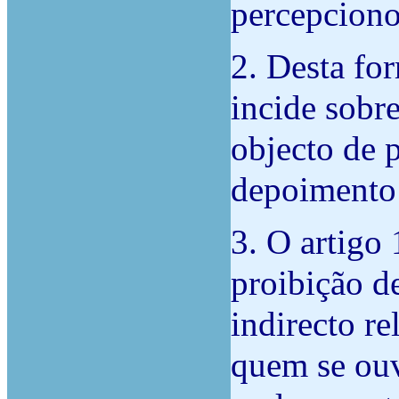
percepciono
2. Desta fo
incide sobr
objecto de 
depoimento 
3. O artigo
proibição d
indirecto re
quem se ouv