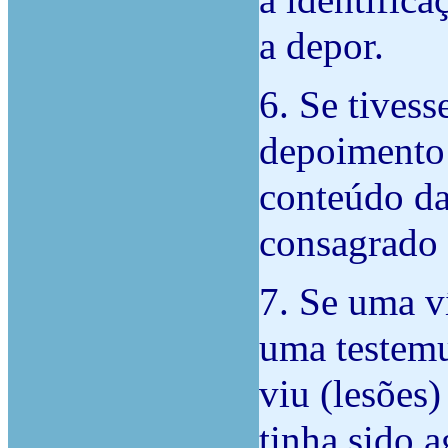
a identific
a depor.
6. Se tives
depoimento 
conteúdo das
consagrado 
7. Se uma v
uma testemu
viu (lesões)
tinha sido a