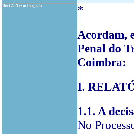
Decisão Texto Integral:
*
Acordam, e
Penal do T
Coimbra:
I. RELAT
1.1. A deci
No Process