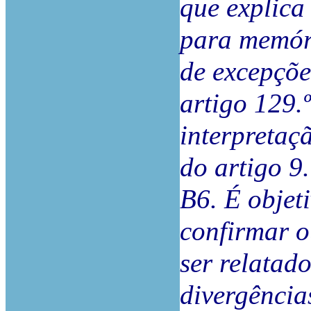
que explica
para memóri
de excepç
artigo 129.º
interpretaç
do artigo 9.
B6. É objet
confirmar o
ser relatad
divergência