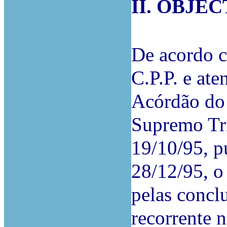
II. OBJE
De acordo c
C.P.P. e ate
Acórdão do 
Supremo Tri
19/10/95, p
28/12/95, o
pelas concl
recorrente 