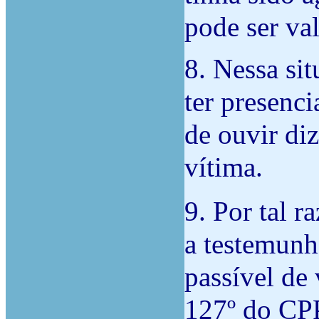
pode ser va
8. Nessa sit
ter presenc
de ouvir di
vítima.
9. Por tal r
a testemunh
passível de
127º do CP