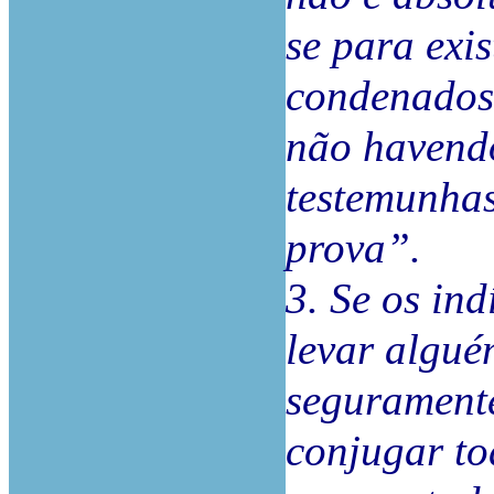
se para exis
condenados 
não havend
testemunhas
prova”.
3. Se os ind
levar algué
segurament
conjugar to