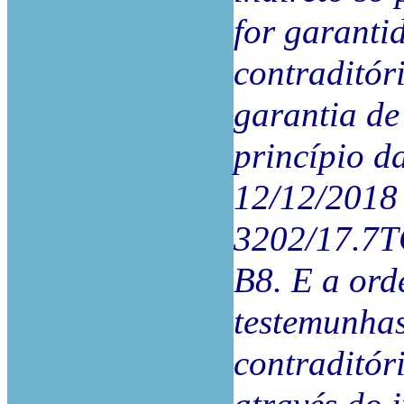
for garanti
contraditór
garantia de
princípio d
12/12/2018 
3202/17.7T
B8. E a or
testemunhas
contraditór