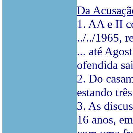
Da Acusaçã
1. AA e II 
../../1965, r
... até Agos
ofendida sai
2. Do casam
estando trê
3. As discus
16 anos, em