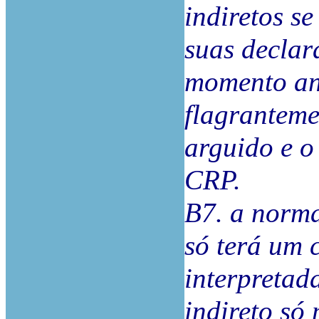
indiretos s
suas decla
momento ant
flagranteme
arguido e o
CRP.
B7. a norma
só terá um 
interpretad
indireto só