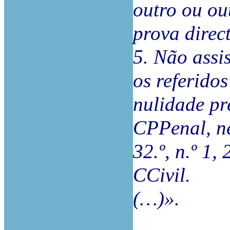
outro ou ou
prova direc
5. Não assi
os referido
nulidade pr
CPPenal, ne
32.º, n.º 1,
CCivil.
(…)».