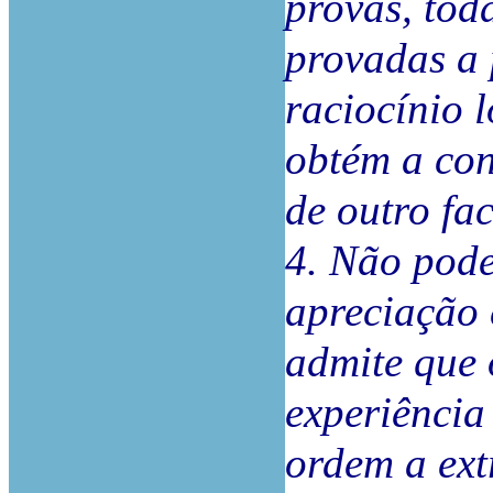
provas, tod
provadas a 
raciocínio l
obtém a con
de outro fa
4. Não pode
apreciação 
admite que 
experiência
ordem a ext