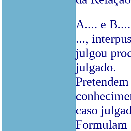
A.... e B..
..., interp
julgou pro
julgado.
Pretendem 
conhecimen
caso julga
Formulam a