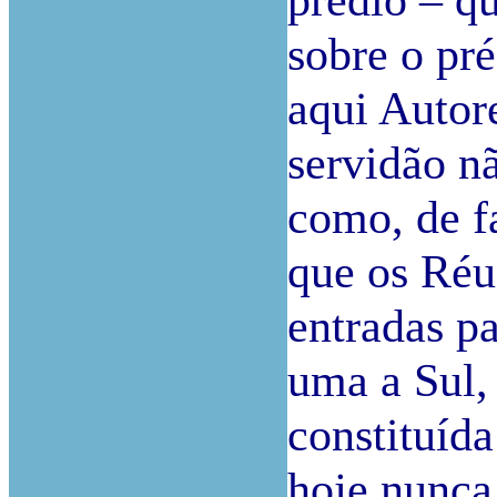
sobre o pré
aqui Autor
servidão n
como, de fa
que os Réu
entradas p
uma a Sul,
constituída
hoje nunca