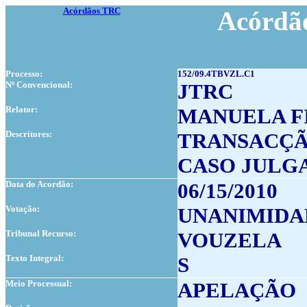
Acórdãos TRC
Acórdão
Processo:
152/09.4TBVZL.C1
Nº Convencional:
JTRC
Relator:
MANUELA F
Descritores:
TRANSACÇÃ
CASO JULG
Data do Acordão:
06/15/2010
Votação:
UNANIMIDA
Tribunal Recurso:
VOUZELA
Texto Integral:
S
Meio Processual:
APELAÇÃO