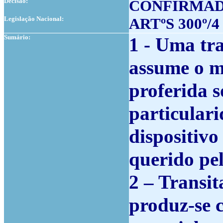
Decisão:
CONFIRMA
Legislação Nacional:
ARTºS 300º/4
Sumário:
1 - Uma tr
assume o m
proferida s
particulari
dispositivo
querido pel
2 – Transit
produz-se c