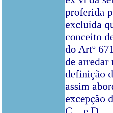
proferida p
excluída q
conceito d
do Artº 67
de arredar
definição d
assim abor
excepção d
C... e D...