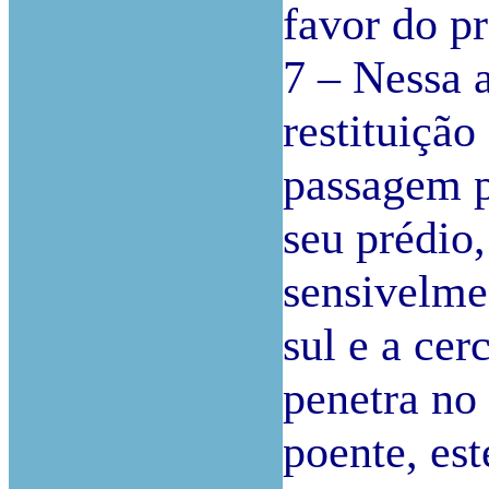
favor do p
7 – Nessa 
restituição
passagem p
seu prédio,
sensivelme
sul e a cer
penetra no
poente, es