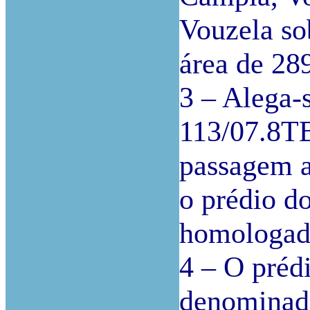
Vouzela so
área de 28
3 – Alega-
113/07.8TB
passagem a
o prédio d
homologada
4 – O préd
denominado