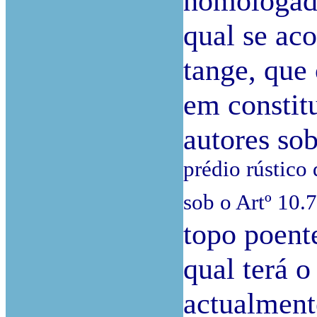
homologada
qual se aco
tange, que
em constit
autores sob
prédio rústico
sob o Artº 10.
topo poent
qual terá o
actualmente