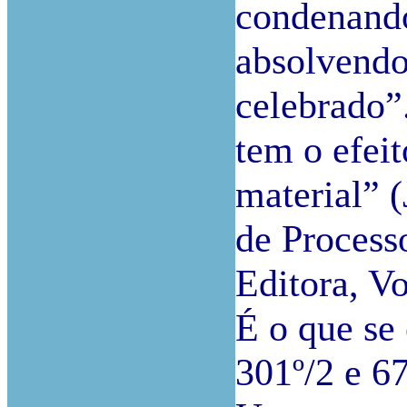
condenando
absolvendo
celebrado”
tem o efeit
material” 
de Process
Editora, Vo
É o que se
301º/2 e 6