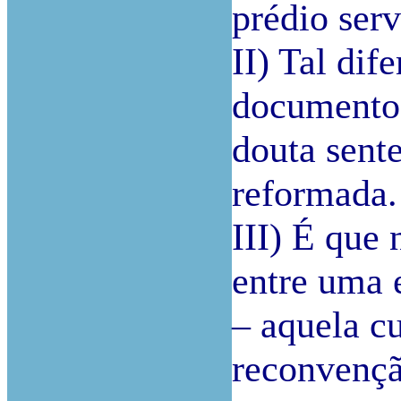
prédio serv
II) Tal dif
documentos
douta sente
reformada.
III) É que 
entre uma 
– aquela c
reconvençã