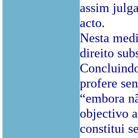
assim julg
acto.
Nesta medid
direito sub
Concluindo 
profere se
“embora nã
objectivo a
constitui s