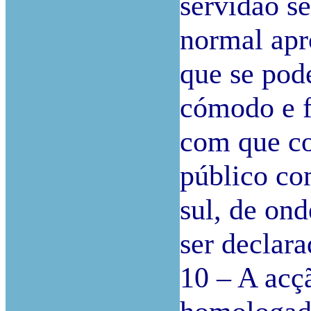
servidão s
normal apr
que se pod
cómodo e f
com que con
público co
sul, de ond
ser declara
10 – A acç