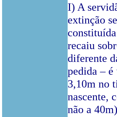
I) A servi
extinção se
constituída
recaiu sob
diferente d
pedida – é
3,10m no t
nascente, c
não a 40m)