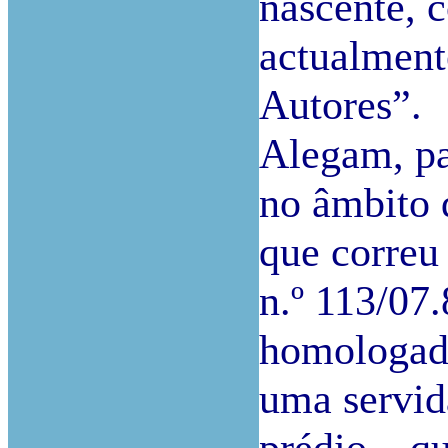
nascente, 
actualmente
Autores”.
Alegam, par
no âmbito 
que correu
n.º 113/07
homologada
uma servid
prédio – qu