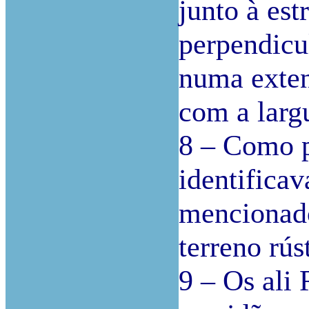
junto à est
perpendicul
numa exte
com a larg
8 – Como p
identifica
mencionado
terreno rús
9 – Os ali