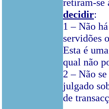
retiram-se
decidir
:
1 – Não há
servidões 
Esta é uma
qual não po
2 – Não se
julgado so
de transac