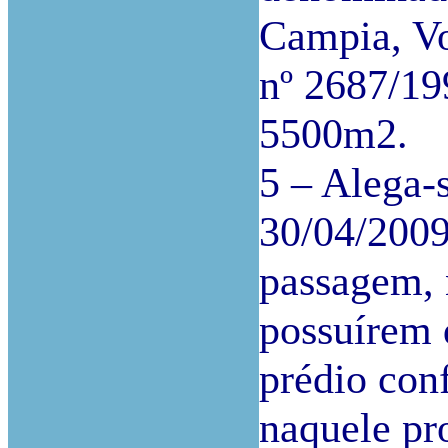
Campia, Vo
nº 2687/19
5500m2.
5 – Alega-
30/04/2009
passagem, 
possuírem 
prédio con
naquele pro