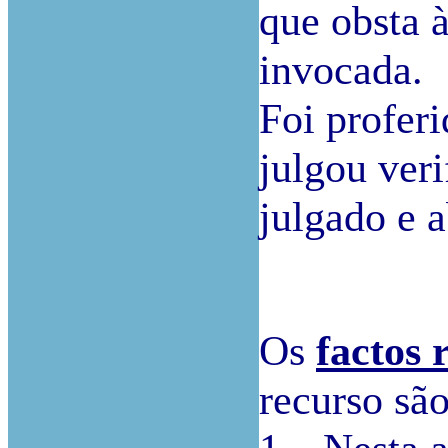
que obsta 
invocada.
Foi profer
julgou ver
julgado e a
Os
factos 
recurso são