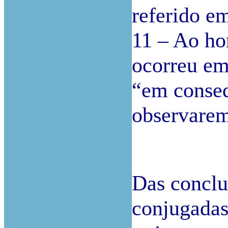
referido em
11 – Ao ho
ocorreu em
“em conseq
observarem
Das conclu
conjugadas