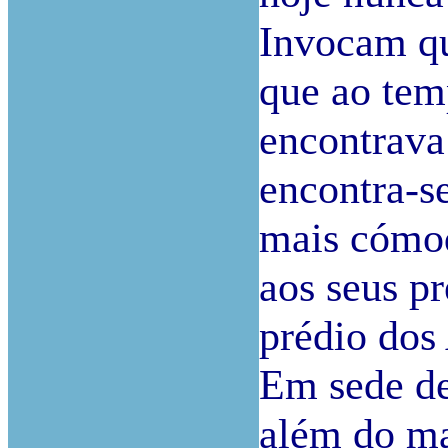
Invocam qu
que ao tem
encontrava 
encontra-se
mais cómod
aos seus pr
prédio dos
Em sede de
além do ma