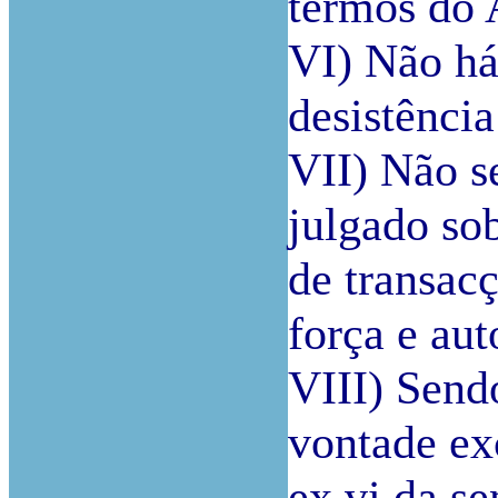
termos do 
VI) Não há
desistência
VII) Não s
julgado so
de transacç
força e au
VIII) Sendo
vontade ex
ex vi da s