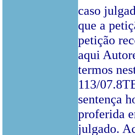
caso julga
que a petiç
petição re
aqui Autor
termos nest
113/07.8TB
sentença h
proferida 
julgado. A