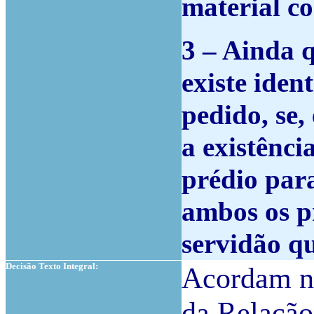
material co
3 – Ainda q
existe iden
pedido, se,
a existênc
prédio par
ambos os pr
servidão q
Decisão Texto Integral:
Acordam na
da Relação