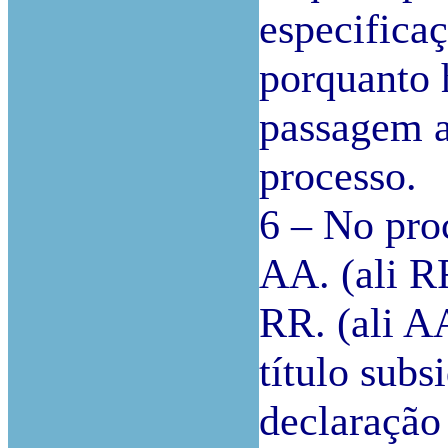
especifica
porquanto 
passagem a
processo.
6 – No pro
AA. (ali R
RR. (ali A
título subs
declaração