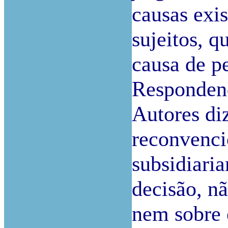
causas exi
sujeitos, q
causa de pe
Respondend
Autores di
reconvenci
subsidiari
decisão, nã
nem sobre 