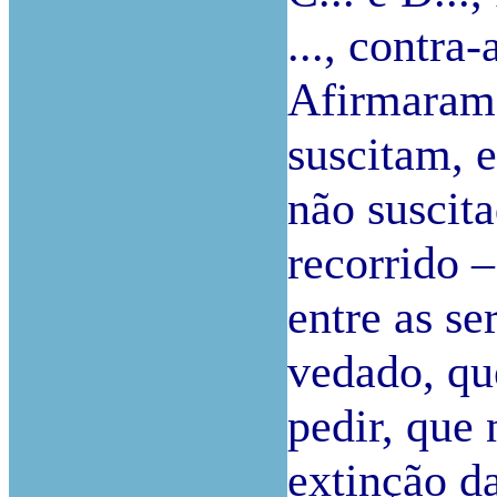
..., contra
Afirmaram,
suscitam, 
não suscit
recorrido –
entre as se
vedado, qu
pedir, que 
extinção d