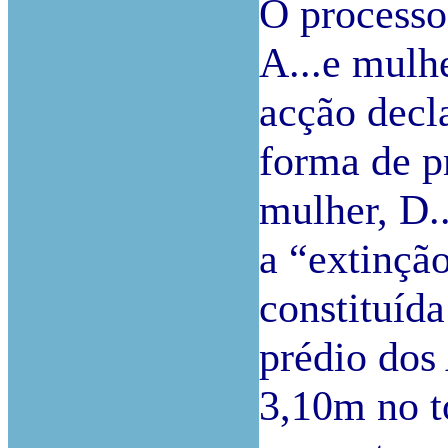
O processo
A...e mulhe
acção decl
forma de p
mulher, D..
a “extinçã
constituída
prédio dos
3,10m no t