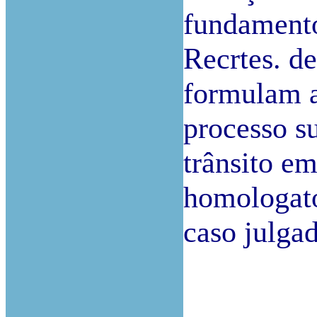
fundamento
Recrtes. d
formulam a
processo s
trânsito em
homologató
caso julga