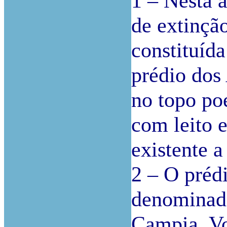
1 – Nesta 
de extinçã
constituída
prédio dos
no topo po
com leito 
existente a
2 – O préd
denominado
Campia, Vo