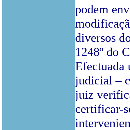
podem envo
modificaçã
diversos do
1248º do C
Efectuada 
judicial –
juiz verifi
certificar-
intervenie