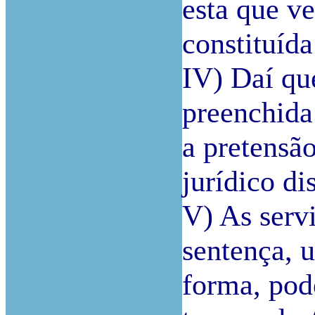
esta que v
constituída
IV) Daí qu
preenchida
a pretensã
jurídico dis
V) As servi
sentença, 
forma, pod