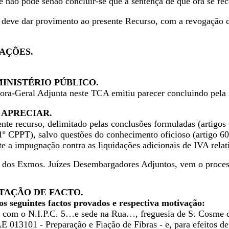
não pode senão concluir-se que a sentença de que ora se reco
deve dar provimento ao presente Recurso, com a revogação d
AÇÕES.
INISTÉRIO PÚBLICO.
ra-Geral Adjunta neste TCA emitiu parecer concluindo pela 
 APRECIAR.
ente recurso, delimitado pelas conclusões formuladas (artigos
1º CPPT), salvo questões do conhecimento oficioso (artigo 608º
te a impugnação contra as liquidações adicionais de IVA relat
s dos Exmos. Juízes Desembargadores Adjuntos, vem o proces
TAÇÃO DE FACTO.
os seguintes factos provados e respectiva motivação:
 com o N.I.P.C. 5…e sede na Rua…, freguesia de S. Cosme d
 013101 - Preparação e Fiação de Fibras - e, para efeitos d