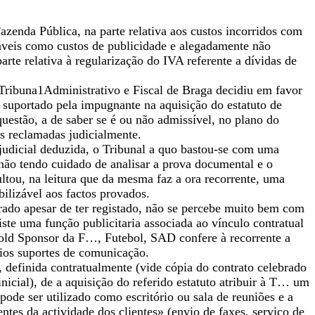
azenda Pública, na parte relativa aos custos incorridos com
eis como custos de publicidade e alegadamente não
rte relativa à regularização do IVA referente a dívidas de
 oTribuna1Administrativo e Fiscal de Braga decidiu em favor
A suportado pela impugnante na aquisição do estatuto de
estão, a de saber se é ou não admissível, no plano do
es reclamadas judicialmente.
judicial deduzida, o Tribunal a quo bastou-se com uma
 não tendo cuidado de analisar a prova documental e o
ultou, na leitura que da mesma faz a ora recorrente, uma
ilizável aos factos provados.
orado apesar de ter registado, não se percebe muito bem com
iste uma função publicitaria associada ao vínculo contratual
old Sponsor da F…, Futebol, SAD confere à recorrente a
rios suportes de comunicação.
, definida contratualmente (vide cópia do contrato celebrado
cial), de a aquisição do referido estatuto atribuir à T… um
ode ser utilizado como escritório ou sala de reuniões e a
ntes da actividade dos clientes» (envio de faxes, serviço de