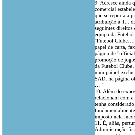
9. Acresce ainda q
comercial estabele
que se reporta a 
atribuição à T... 
seguintes direitos 
equipa da Futebol 
"Futebol Clube…, 
papel de carta, fa
página de "officia
promoção de jogos
da Futebol Clube…
num painel exclusi
SAD, na página of
… "
10. Além do expost
relacionam com a a
tenha considerado 
fundamentalmente,
imposto nela inco
11. É, aliás, pert
Administração fis