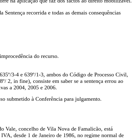
rre na aplicação que faz dos factos ao direito mobilizável.
a Sentença recorrida e todas as demais consequências
improcedência do recurso.
 635º/3-4 e 639º/1-3, ambos do Código de Processo Civil,
/ 2, in fine), consiste em saber se a sentença errou ao
ivas a 2004, 2005 e 2006.
so submetido à Conferência para julgamento.
o Vale, concelho de Vila Nova de Famalicão, está
e IVA, desde 1 de Janeiro de 1986, no regime normal de