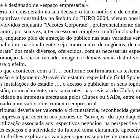
ue é designado de «espaço empresarial».
eria ter considerado na sua decisão o facto notório e de con
esportivas construídas no âmbito do EURO 2004, vieram possib
nvolvidos enquanto "Pacotes Corporate", preferencialmente dir
saram, por sua vez, a ter acesso ao complexo multifuncional e
io, enquanto pólo de atracção do público nas suas variadas ver
nal e internacionalmente, seja como centro de negócios, de c
orate" dos mais diversos, oferecidos, com as necessárias esp
romoção da sua actividade, imagem e demais sinais distintivo
ra o efeito.
 o que aconteceu com a T..., conforme confirmaram as testemu
ssão e julgamento Através do estatuto especial de Gold Spons
às instalações do estádio ..., o acesso a publicitar os seus l
tão, nomeadamente, nos camarotes, nas revistas do Clube, nos
icidade na imprensa efectuada pelos Clubes ou SADs, entre out
rmado num valioso instrumento empresarial.
Tribunal deveria ter valorado a circunstância, reconhecida ge
(empresas que aderem aos pacotes de "serviços" do tipo daquel
utilização associada aos respectivos negócios, na perspectiva
es espaços e a actividade do futebol toma claramente apetecí
itindo-lhes explorar as vantagens que os suportes de comunic