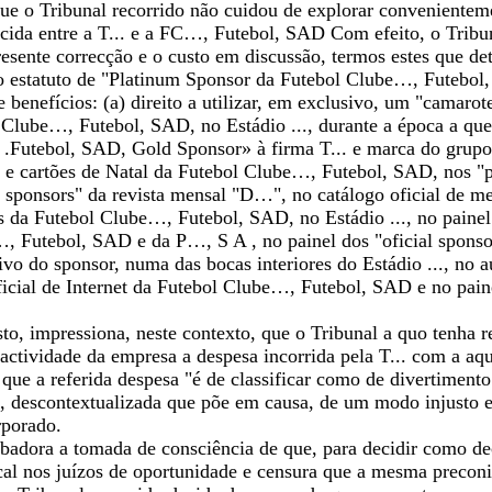
ue o Tribunal recorrido não cuidou de explorar convenienteme
cida entre a T... e a FC…, Futebol, SAD Com efeito, o Tribun
presente correcção e o custo em discussão, termos estes que 
do estatuto de "Platinum Sponsor da Futebol Clube…, Futebol,
e benefícios: (a) direito a utilizar, em exclusivo, um "camarot
Clube…, Futebol, SAD, no Estádio ..., durante a época a que s
.Futebol, SAD, Gold Sponsor» à firma T... e marca do grupo L
x e cartões de Natal da Futebol Clube…, Futebol, SAD, nos "pr
l sponsors" da revista mensal "D…", no catálogo oficial de m
 da Futebol Clube…, Futebol, SAD, no Estádio ..., no painel 
, Futebol, SAD e da P…, S A , no painel dos "oficial sponsor
vo do sponsor, numa das bocas interiores do Estádio ..., no 
icial de Internet da Futebol Clube…, Futebol, SAD e no paine
o, impressiona, neste contexto, que o Tribunal a quo tenha r
ctividade da empresa a despesa incorrida pela T... com a aqui
que a referida despesa "é de classificar como de divertimento 
 descontextualizada que põe em causa, de um modo injusto e 
rporado.
urbadora a tomada de consciência de que, para decidir como d
cal nos juízos de oportunidade e censura que a mesma preconi