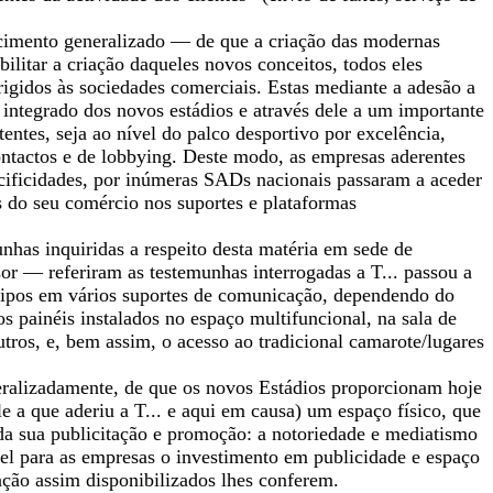
hecimento generalizado — de que a criação das modernas
ilitar a criação daqueles novos conceitos, todos eles
igidos às sociedades comerciais. Estas mediante a adesão a
 integrado dos novos estádios e através dele a um importante
tentes, seja ao nível do palco desportivo por excelência,
ontactos e de lobbying. Deste modo, as empresas aderentes
ecificidades, por inúmeras SADs nacionais passaram a aceder
s do seu comércio nos suportes e plataformas
nhas inquiridas a respeito desta matéria em sede de
or — referiram as testemunhas interrogadas a T... passou a
ogótipos em vários suportes de comunicação, dependendo do
 painéis instalados no espaço multifuncional, na sala de
ros, e, bem assim, o acesso ao tradicional camarote/lugares
neralizadamente, de que os novos Estádios proporcionam hoje
e a que aderiu a T... e aqui em causa) um espaço físico, que
 da sua publicitação e promoção: a notoriedade e mediatismo
vel para as empresas o investimento em publicidade e espaço
ação assim disponibilizados lhes conferem.