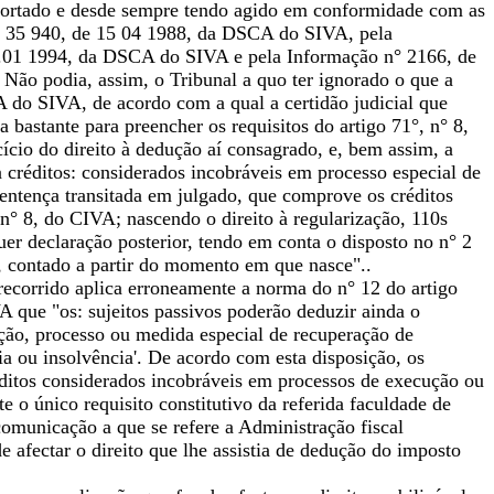
portado e desde sempre tendo agido em conformidade com as
 n° 35 940, de 15 04 1988, da DSCA do SIVA, pela
.01 1994, da DSCA do SIVA e pela Informação n° 2166, de
 Não podia, assim, o Tribunal a quo ter ignorado o que a
 do SIVA, de acordo com a qual a certidão judicial que
bastante para preencher os requisitos do artigo 71°, n° 8,
ício do direito à dedução aí consagrado, e, bem assim, a
créditos: considerados incobráveis em processo especial de
sentença transitada em julgado, que comprove os créditos
 n° 8, do CIVA; nascendo o direito à regularização, 110s
quer declaração posterior, tendo em conta o disposto no n° 2
o, contado a partir do momento em que nasce"..
l recorrido aplica erroneamente a norma do n° 12 do artigo
A que "os: sujeitos passivos poderão deduzir ainda o
ução, processo ou medida especial de recuperação de
ia ou insolvência'. De acordo com esta disposição, os
éditos considerados incobráveis em processos de execução ou
te o único requisito constitutivo da referida faculdade de
municação a que se refere a Administração fiscal
 afectar o direito que lhe assistia de dedução do imposto