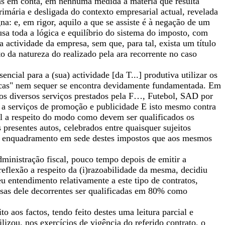
nas em conta, em nenhuma medida a matéria que resulta
mária e desligada do contexto empresarial actual, revelada
a: e, em rigor, aquilo a que se assiste é à negação de um
sa toda a lógica e equilíbrio do sistema do imposto, com
actividade da empresa, sem que, para tal, exista um título
 da natureza do realizado pela ara recorrente no caso
encial para a (sua) actividade [da T...] produtiva utilizar os
épocas" nem sequer se encontra devidamente fundamentada. Em
dos diversos serviços prestados pela F…, Futebol, SAD por
m a serviços de promoção e publicidade E isto mesmo contra
al a respeito do modo como devem ser qualificados os
presentes autos, celebrados entre quaisquer sujeitos
e o enquadramento em sede destes impostos que aos mesmos
dministração fiscal, pouco tempo depois de emitir a
reflexão a respeito da (i)razoabilidade da mesma, decidiu
u entendimento relativamente a este tipo de contratos,
esas dele decorrentes ser qualificadas em 80% como
 aos factos, tendo feito destes uma leitura parcial e
lizou, nos exercícios de vigência do referido contrato, o