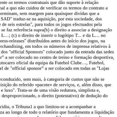
nte os termos contratuais que dão suporte à relação
al a quo não cuidou de verificar os termos do contrato a
determinam, sem margem para quaisquer dividas que a
 SAD" traduz-se na aquisição, por esta sociedade, dos
e de seis estrelas", para todos os jogos efectuados pela
e faz referência supra(b) o direito a associar a designação
…; (c) o direito de inserir o logótipo T... e da L… no
ess-releases" distribuídos antes do início dos jogos, na
erchandising, em todos os números de imprensa relativos à
dos "official Sponsors" colocado junto da entrada das sedes
” a ser colocado no centro de treino e formação desportiva,
autocarro oficial da equipa da Futebol Clube…, Futebol,
l de "official sponsor” a ser colocado em todas as "Lojas
econduzido, sem mais, à categoria de custos que não se
sição do referido «pacote» de serviços, e, além disso, que
e luxo". Trata-se de uma visão redutora, simplista e,
desproporcionado, o direito (potestativo) de dedução do
ecidiu, o Tribuna1 a quo limitou-se a acompanhar a
za ao longo de todo o relatório que fundamenta a liquidação