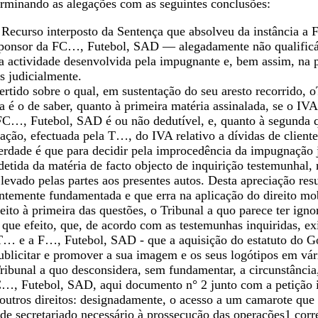
terminando as alegações com as seguintes conclusões:
Recurso interposto da Sentença que absolveu da instância a F
ponsor da FC…, Futebol, SAD — alegadamente não qualificáv
 actividade desenvolvida pela impugnante e, bem assim, na pa
s judicialmente.
ertido sobre o qual, em sustentação do seu aresto recorrido,
 é o de saber, quanto à primeira matéria assinalada, se o IV
C…, Futebol, SAD é ou não dedutível, e, quanto à segunda qu
ização, efectuada pela T…, do IVA relativo a dívidas de client
verdade é que para decidir pela improcedência da impugnação 
etida da matéria de facto objecto de inquirição testemunhal,
 levado pelas partes aos presentes autos. Desta apreciação res
ntemente fundamentada e que erra na aplicação do direito mob
eito à primeira das questões, o Tribunal a quo parece ter ign
 que efeito, que, de acordo com as testemunhas inquiridas, ex
T… e a F…, Futebol, SAD - que a aquisição do estatuto do G
publicitar e promover a sua imagem e os seus logótipos em vá
ribunal a quo desconsidera, sem fundamentar, a circunstância
…, Futebol, SAD, aqui documento n° 2 junto com a petição ini
outros direitos: designadamente, o acesso a um camarote que p
 de secretariado necessário à prossecução das operações1 corre