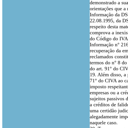
demonstrado a sua
orientações que a
Informação da DS
22.08.1995, da DSI
respeito desta ma
comprova a inexist
do Código do IVA, 
Informação n° 216
recuperação da em
reclamados constit
termos do n° 8 do 
do art. 91° do CIV
19. Além disso, a 
71° do CIVA ao cas
imposto respeitan
empresas ou a créd
sujeitos passivos
a créditos de fali
uma certidão judi
alegadamente impos
naquele caso.