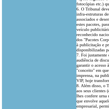
fotocópias etc.) q
6. O Tribunal dev
infra-estruturas d
associados e dese
estes pacotes, pas
veículo publicitár
reconhecido nacio
dos "Pacotes Corp
à publicitação e p
disponibilizadas pa
7. Foi justamente
audiência de discu
garantir o acesso 
"conceito" em ques
imprensa, na publ
VIP, hoje transfo
8. Além disso, o 
aos seus clientes 
lhes confere urna 
que envolve aquel
empresarial, perm