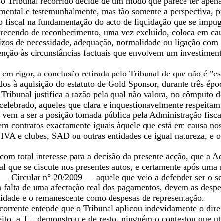
, o Tribunal recorrido decide de um modo que parece ter ape
ental e testemunhalmente, mas tão somente a perspectiva, pri
 fiscal na fundamentação do acto de liquidação que se impugn
carecendo de reconhecimento, uma vez excluído, coloca em cau
zos de necessidade, adequação, normalidade ou ligação com a 
nção às circunstâncias factuais que envolvem um investimento
 em rigor, a conclusão retirada pelo Tribunal de que não é "ess
ados à aquisição do estatuto de Gold Sponsor, durante três 
ribunal justifica a razão pela qual não valora, no cômputo 
 celebrado, aqueles que clara e inquestionavelmente respeita
l, vem a ser a posição tomada pública pela Administração fisc
em contratos exactamente iguais àquele que está em causa nos 
 IVA e clubes, SAD ou outras entidades de igual natureza, 
 com total interesse para a decisão da presente acção, que a A
al que se discute nos presentes autos, e certamente após uma 
 — Circular n° 20/2009 — aquele que veio a defender ser o se
a falta de uma afectação real dos pagamentos, devem as desp
cidade e o remanescente como despesas de representação.
orrente entende que o Tribunal aplicou indevidamente o direito
to, a T... demonstrou e de resto, ninguém o contestou que uti