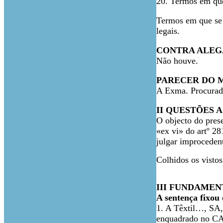
20. Termos em que 
Termos em que se 
legais.
CONTRA ALEG
Não houve.
PARECER DO M
A Exma. Procurado
II QUESTÕES A
O objecto do pres
«ex vi» do artº 28
julgar improceden
Colhidos os visto
III FUNDAMEN
A sentença fixou 
1. A Têxtil…, SA,
enquadrado no CAE