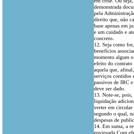
em crise. Ou seja
demonstrada docum
pela Administração
direito que, não 
base apenas em juí
e um cuidado e ate
concreto.
12. Seja como for,
benefícios associ
momento algum o T
efeito do contrato
aquela que, afina
serviços contidos 
passivos de IRC e
deve ser dado.
13. Note-se, pois,
liquidação adicion
verter em circular
segundo o qual, n
despesas de publi
14. Em suma, a rec
enviesada Com efei