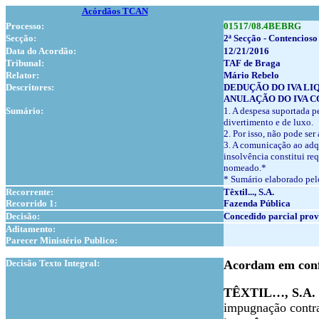
Acórdãos TCAN
Processo:
01517/08.4BEBRG
Secção:
2ª Secção - Contencioso
Data do Acordão:
12/21/2016
Tribunal:
TAF de Braga
Relator:
Mário Rebelo
Descritores:
DEDUÇÃO DO IVA LI
ANULAÇÃO DO IVA C
Sumário:
1. A despesa suportada 
divertimento e de luxo.
2. Por isso, não pode ser
3. A comunicação ao adqu
insolvência constitui re
nomeado.*
* Sumário elaborado pelo
Recorrente:
Têxtil..., S.A.
Recorrido 1:
Fazenda Pública
Decisão:
Concedido parcial prov
Aditamento:
Parecer Ministério Publico:
1
Decisão Texto Integral:
Acordam em confe
TÊXTIL…, S.A.
impugnação contra