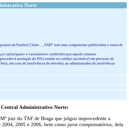
nistrativo Norte
d Sponsor da Futebol Clube…, SAD” tem uma componente publicitária e outra de
iços «principais» e «acessórios» conferidos por aquele estatuto.
 proceder à anulação do IVA contido no crédito incobrável em processo de
r feita, em caso de insolvência do devedor, ao administrador de insolvência
 Central Administrativo Norte:
Mª juiz do TAF de Braga que julgou improcedente a
de 2004, 2005 e 2006, bem como juros compensatórios, dela