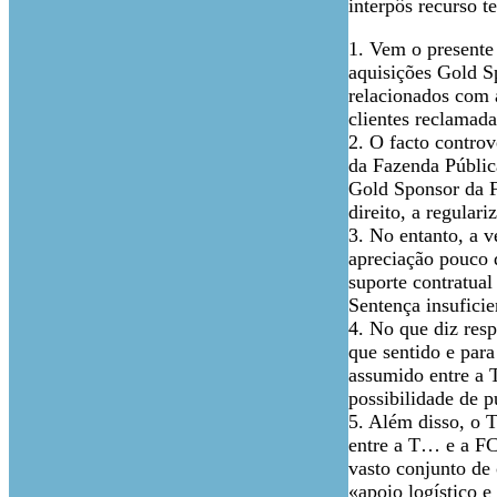
interpôs recurso 
1. Vem o presente 
aquisições Gold S
relacionados com a
clientes reclamada
2. O facto controv
da Fazenda Pública
Gold Sponsor da F
direito, a regular
3. No entanto, a 
apreciação pouco d
suporte contratual
Sentença insuficie
4. No que diz resp
que sentido e para
assumido entre a 
possibilidade de 
5. Além disso, o T
entre a T… e a FC
vasto conjunto de 
«apoio logístico e