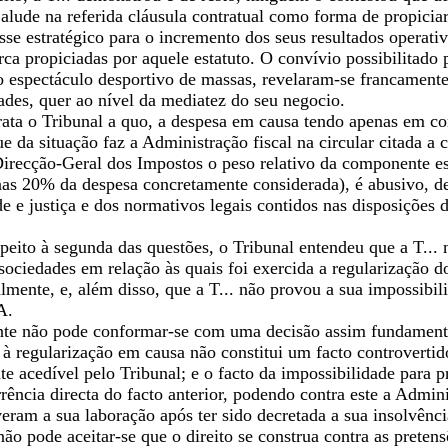
alude na referida cláusula contratual como forma de propicia
esse estratégico para o incremento dos seus resultados operati
ca propiciadas por aquele estatuto. O convívio possibilitado 
o espectáculo desportivo de massas, revelaram-se francamente
ades, quer ao nível da mediatez do seu negocio.
trata o Tribunal a quo, a despesa em causa tendo apenas em c
e da situação faz a Administração fiscal na circular citada 
irecção-Geral dos Impostos o peso relativo da componente ess
enas 20% da despesa concretamente considerada), é abusivo, d
e e justiça e dos normativos legais contidos nas disposições
peito à segunda das questões, o Tribunal entendeu que a T... 
ociedades em relação às quais foi exercida a regularização do
lmente, e, além disso, que a T... não provou a sua impossibil
A.
ente não pode conformar-se com uma decisão assim fundamenta
à regularização em causa não constitui um facto controvertid
te acedível pelo Tribunal; e o facto da impossibilidade para 
ncia directa do facto anterior, podendo contra este a Adminis
eram a sua laboração após ter sido decretada a sua insolvência
ão pode aceitar-se que o direito se construa contra as preten