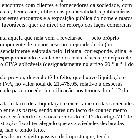
r encontros com clientes e fornecedores da sociedade, com
vos, e, bem assim, utilizou as potencialidades publicitárias —
por estes encontros e a exposição pública do nome e marca
 favoráveis, quer ao nível do reforço dos laços comerciais
onta aquela que nela vem a revelar-se — pelo próprio
a componente de menor peso ou preponderância (no
encialmente valorada pelo Tribunal corresponde, afinal e
esproporcionado e violador dos mais básicos princípios de
 do CIVA aplicáveis (designadamente no artigo 20 ° n ° 1 do
não provou, devendo tê-lo feito, que houve liquidação e
 IVA, no valor total de 21.478,05, relativo a despesas
idade para proceder à notificação nos termos do n° 12 do
da: o facto de a liquidação e encerramento das sociedades
o entre as partes, sendo antes um facto de conhecimento
proceder à notificação nos termos do n° 12 do artigo 71° do
tração fiscal ter alegado que as sociedades declaradas
, não o tendo feito.
sões de um sujeito passivo de imposto que, tendo