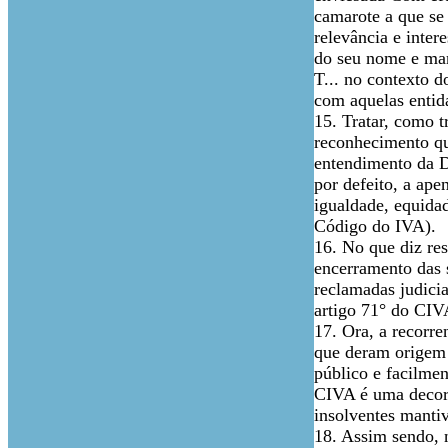
camarote a que se 
relevância e inter
do seu nome e mar
T... no contexto d
com aquelas entid
15. Tratar, como 
reconhecimento qu
entendimento da D
por defeito, a ap
igualdade, equidad
Código do IVA).
16. No que diz res
encerramento das s
reclamadas judicia
artigo 71° do CIV
17. Ora, a recorr
que deram origem 
público e facilmen
CIVA é uma decorrê
insolventes mantiv
18. Assim sendo, n