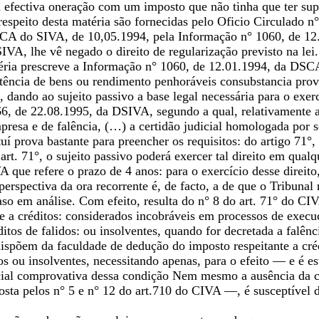
 efectiva oneração com um imposto que não tinha que ter su
 respeito desta matéria são fornecidas pelo Oficio Circulado
CA do SIVA, de 10,05.1994, pela Informação n° 1060, de 12
VA, lhe vê negado o direito de regularização previsto na lei.
téria prescreve a Informação n° 1060, de 12.01.1994, da DSCA
ência de bens ou rendimento penhoráveis consubstancia prova 
dando ao sujeito passivo a base legal necessária para o exerc
6, de 22.08.1995, da DSIVA, segundo a qual, relativamente a 
presa e de falência, (…) a certidão judicial homologada por 
uí prova bastante para preencher os requisitos: do artigo 71°,
art. 71°, o sujeito passivo poderá exercer tal direito em qual
A que refere o prazo de 4 anos: para o exercício desse direit
perspectiva da ora recorrente é, de facto, a de que o Tribuna
o em análise. Com efeito, resulta do n° 8 do art. 71° do CIV
te a créditos: considerados incobráveis em processos de exec
itos de falidos: ou insolventes, quando for decretada a falênc
 dispõem da faculdade de dedução do imposto respeitante a cr
dos ou insolventes, necessitando apenas, para o efeito — e é es
cial comprovativa dessa condição Nem mesmo a ausência da co
ta pelos n° 5 e n° 12 do art.710 do CIVA —, é susceptível de