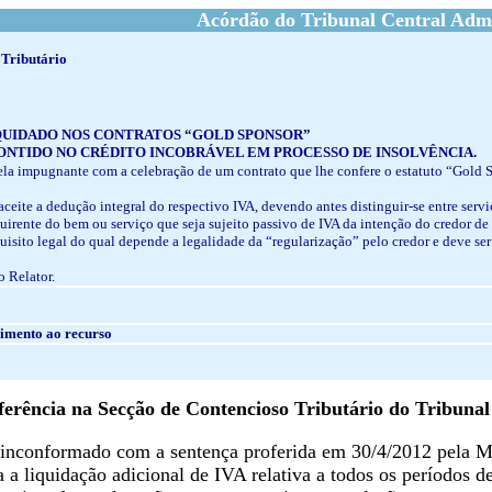
Acórdão do Tribunal Central Admi
 Tributário
QUIDADO NOS CONTRATOS “GOLD SPONSOR”
ONTIDO NO CRÉDITO INCOBRÁVEL EM PROCESSO DE INSOLVÊNCIA.
pela impugnante com a celebração de um contrato que lhe confere o estatuto “Gol
 aceite a dedução integral do respectivo IVA, devendo antes distinguir-se entre serv
irente do bem ou serviço que seja sujeito passivo de IVA da intenção do credor de
quisito legal do qual depende a legalidade da “regularização” pelo credor e deve se
 Relator.
imento ao recurso
rência na Secção de Contencioso Tributário do Tribunal
inconformado com a sentença proferida
em 30/4/2012 pela M
 a liquidação adicional de IVA relativa a todos os períodos 