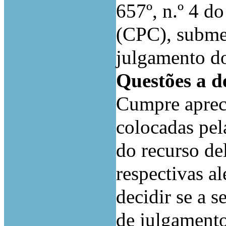
657º, n.º 4 d
(CPC), submet
julgamento do
Questões a d
Cumpre apreci
colocadas pel
do recurso de
respectivas a
decidir se a s
de julgamento