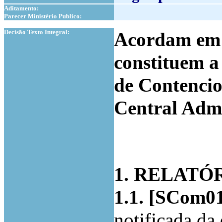
Aditamento:
Parecer Ministério Publico:
1
Decisão Texto Integral:
Acordam em c
constituem 
de Contencio
Central Admi
1. RELATÓ
1.1. [SCom01.
notificada da