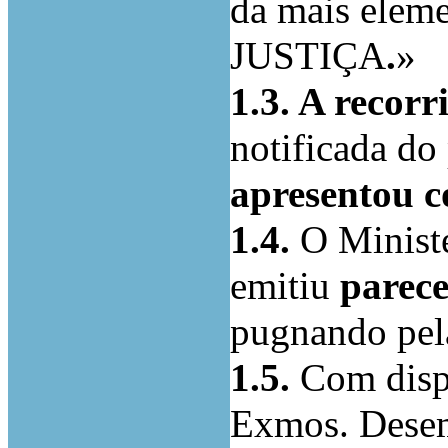
da mais eleme
JUSTIÇA
.
»
1.3. A reco
notificada do
apresentou c
1.4.
O Ministé
emitiu
parec
pugnando pel
1.5.
Com dispe
Exmos. Desem