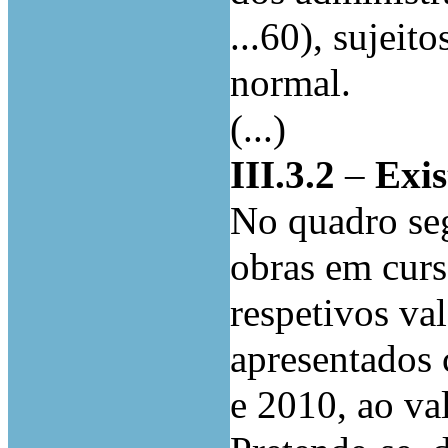
...60), sujeit
normal.
(...)
III.3.2
–
Exis
No quadro seg
obras em curs
respetivos va
apresentados
e 2010, ao val