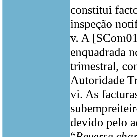
constitui fact
inspeção noti
v. A [SCom01.
enquadrada n
trimestral, co
Autoridade Tr
vi. As factur
subempreitei
devido pelo a
“
Reverse cha