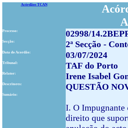
Acórdãos TCAN
Acórd
A
Processo:
02998/14.2BEP
Secção:
2ª Secção - Cont
Data do Acordão:
03/07/2024
Tribunal:
TAF do Porto
Relator:
Irene Isabel Go
Descritores:
QUESTÃO NOV
Sumário:
I. O Impugnante d
direito que supo