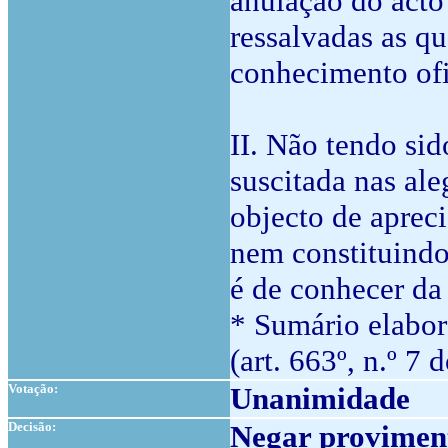
anulação do acto 
ressalvadas as qu
conhecimento ofi
II. Não tendo sid
suscitada nas ale
objecto de apreci
nem constituindo
é de conhecer da
* Sumário elabor
(art. 663º, n.º 7 
Votação:
Unanimidade
Decisão:
Negar proviment