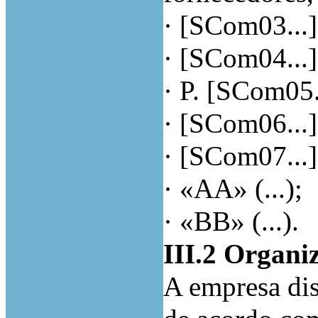
·
[SCom03...],
·
[SCom04...], 
·
P. [SCom05...
·
[SCom06...],
·
[SCom07...],
·
«AA» (...);
·
«BB» (...).
III.2 Organi
A empresa dis