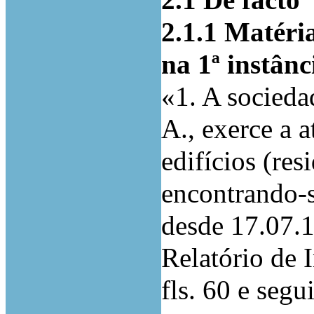
2.1 De facto
2.1.1 Matéri
na 1ª instân
«1. A socieda
A., exerce a 
edifícios (res
encontrando-
desde 17.07.1
Relatório de 
fls. 60 e segu