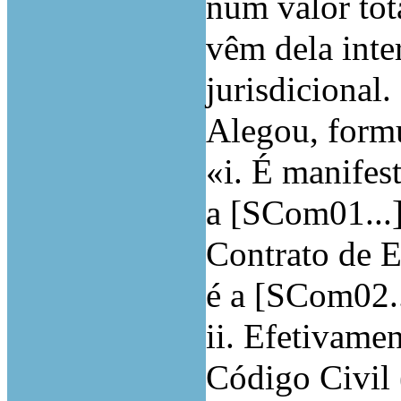
num valor tot
vêm dela inte
jurisdicional.
Alegou, form
«i. É manifes
a [SCom01...]
Contrato de E
é a [SCom02..
ii. Efetivame
Código Civil 