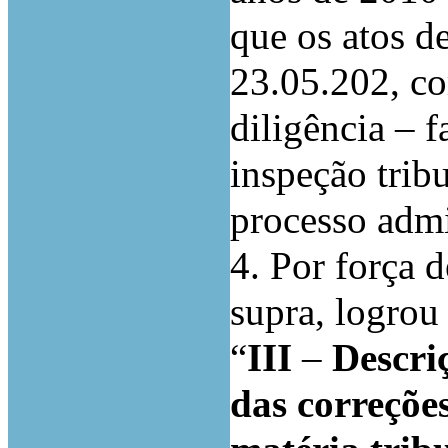
que os atos d
23.05.202, co
diligência – f
inspeção tribu
processo admi
4. Por força d
supra, logrou
“
III
–
Descri
das correçõe