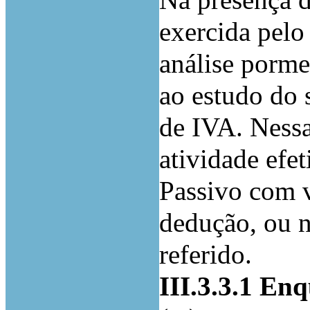
Na presença d
exercida pelo
análise porme
ao estudo do 
de IVA. Nessa
atividade efe
Passivo com vi
dedução, ou n
referido.
III.3.3.1 En