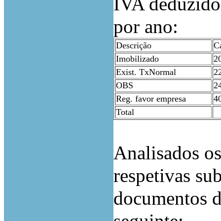
IVA deduzido 
por ano:
Descrição
C
Imobilizado
2
Exist. TxNormal
2
OBS
2
Reg. favor empresa
4
Total
Analisados os
respetivas su
documentos de