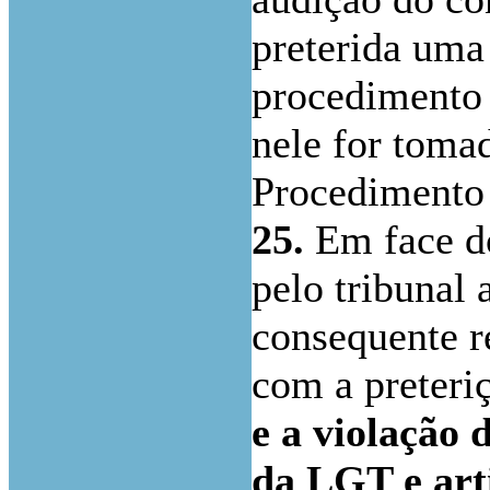
preterida uma
procedimento t
nele for toma
Procedimento 
25.
Em face do
pelo tribunal
consequente r
com a preter
e a violação 
da LGT e arti