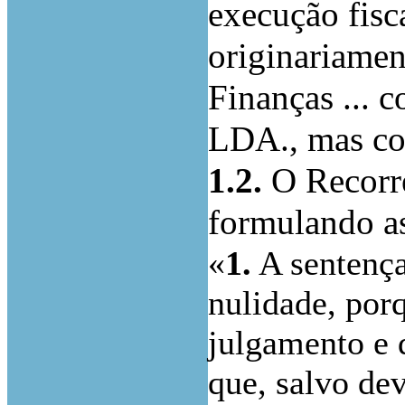
execução fisca
originariamen
Finanças ... 
LDA., mas con
1.2.
O Recorre
formulando as
«
1.
A sentença
nulidade, por
julgamento e 
que, salvo de