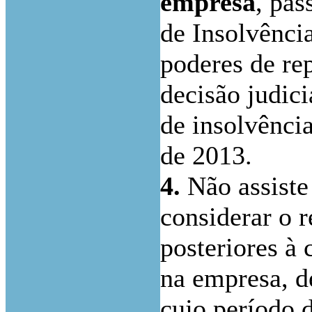
empresa
, pa
de Insolvênci
poderes de re
decisão judic
de insolvência
de 2013.
4.
Não assiste
considerar o r
posteriores à
na empresa, d
cujo período d