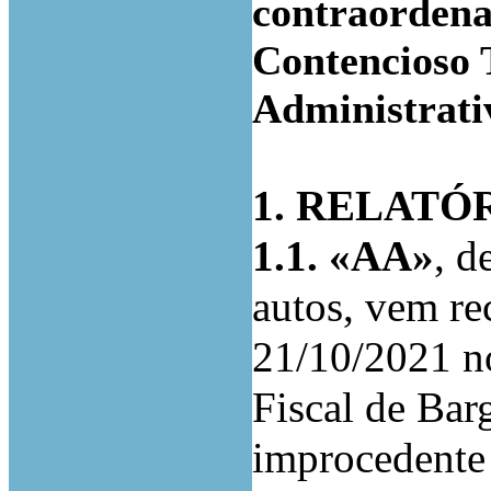
contraordena
Contencioso 
Administrati
1. RELATÓ
1.1.
«AA»
, d
autos, vem re
21/10/2021 no
Fiscal de Barg
improcedente 