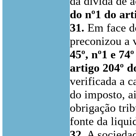
da dívida de 
do nº1 do ar
31.
Em face do
preconizou a 
45º, nº1 e 74
artigo 204º 
verificada a c
do imposto, a
obrigação trib
fonte da liqui
32.
A socieda