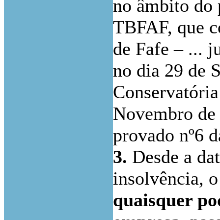
no âmbito do p
TBFAF, que co
de Fafe – ... 
no dia 29 de 
Conservatória 
Novembro de 2
provado nº6 d
3.
Desde a dat
insolvência, 
quaisquer po