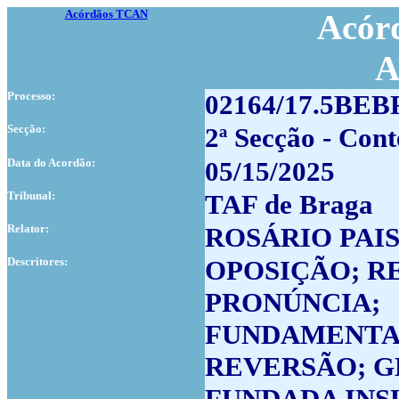
Acórdãos TCAN
Acórd
A
Processo:
02164/17.5BE
Secção:
2ª Secção - Cont
Data do Acordão:
05/15/2025
Tribunal:
TAF de Braga
Relator:
ROSÁRIO PAI
Descritores:
OPOSIÇÃO; R
PRONÚNCIA;
FUNDAMENTA
REVERSÃO; G
FUNDADA INSU