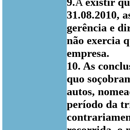
9.
A
existir q
31.08.2010, 
gerência e di
não exercia 
empresa.
10. As conclu
quo soçobram
autos, nomea
período da tr
contrariamen
recorrida, o 