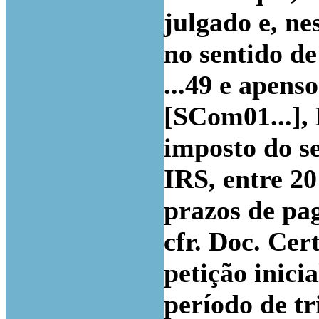
julgado e, ne
no sentido de
...49 e apens
[SCom01...], 
imposto do se
IRS, entre 20
prazos de pa
cfr. Doc. Cer
petição inici
período de tr