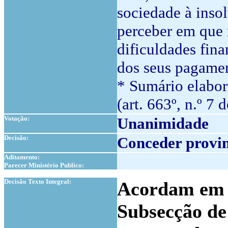
sociedade à inso
perceber em que 
dificuldades fin
dos seus pagame
* Sumário elabor
(art. 663º, n.º 7 
Votação:
Unanimidade
Decisão:
Conceder provim
Aditamento:
Parecer Ministério Publico:
1
Decisão Texto Integral:
Acordam em c
Subsecção de 