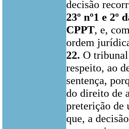
decisão recorr
23º nº1 e 2º 
CPPT
, e, co
ordem jurídic
22.
O tribunal
respeito, ao d
sentença, porq
do direito de 
preterição de
que, a decisão