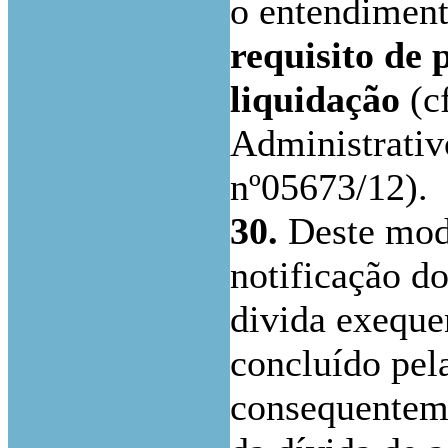
o entendimen
requisito de 
liquidação
(cf
Administrativ
nº05673/12).
30.
Deste modo
notificação do
divida exequen
concluído pel
consequenteme