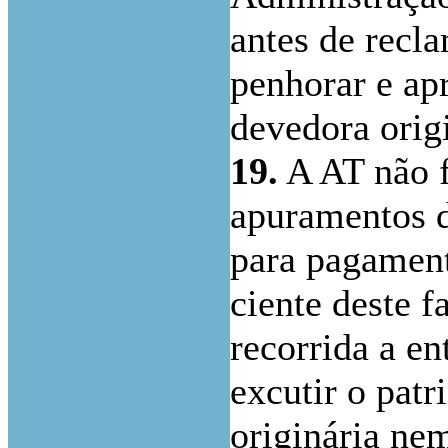
antes de recl
penhorar e ap
devedora origi
19.
A AT não f
apuramentos d
para pagamento
ciente deste f
recorrida a e
excutir o pat
originária ne