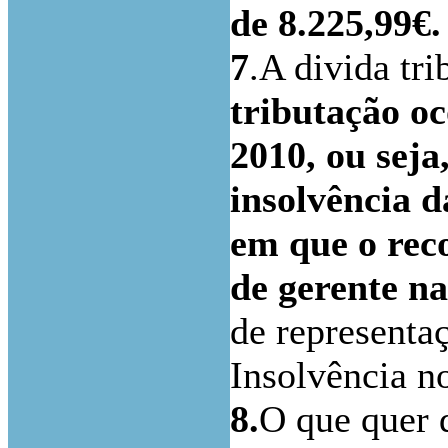
de 8.225,99€.
7
.A divida tri
tributação oc
2010, ou seja
insolvência d
em que o reco
de gerente n
de representa
Insolvência n
8.
O que quer d