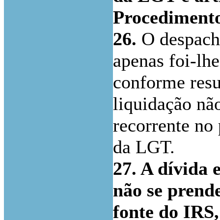
Procedimento
26.
O despacho
apenas foi-lh
conforme resul
liquidação nã
recorrente no 
da LGT.
27. A dívida 
não se prend
fonte do IRS