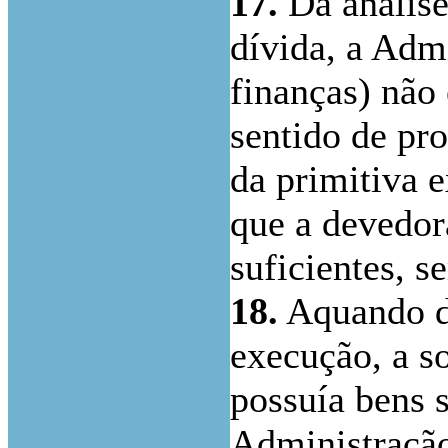
17.
Da análise
dívida, a Admi
finanças) não 
sentido de pro
da primitiva e
que a devedor
suficientes, s
18.
Aquando da
execução, a s
possuía bens s
Administração