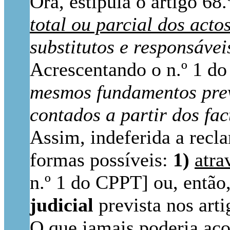
Ora, estipula o artigo 68
total ou parcial dos actos
substitutos e responsávei
Acrescentando o n.º 1 do
mesmos fundamentos previ
contados a partir dos fac
Assim, indeferida a recl
formas possíveis:
1)
atra
n.º 1 do CPPT] ou, então
judicial
prevista nos arti
O que jamais poderia aco