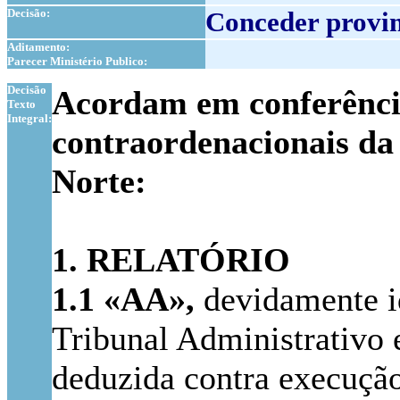
Decisão:
Conceder provim
Aditamento:
Parecer Ministério Publico:
1
Decisão
Acordam em conferência 
Texto
Integral:
contraordenacionais da
Norte:
1. RELATÓRIO
1.1
«AA»,
devidamente id
Tribunal Administrativo e
deduzida contra execução 