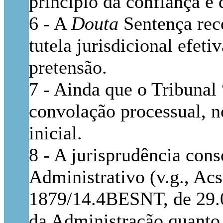
princípio da confiança e 
6 - A
Douta
Sentença reco
tutela jurisdicional efet
pretensão.
7 - Ainda que o Tribunal 
convolação processual, no
inicial.
8 - A jurisprudência con
Administrativo (v.g., Ac
1879/14.4BESNT, de 29.0
da Administração quanto 