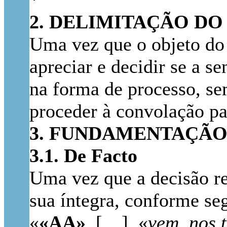
2. DELIMITAÇÃO DO
Uma vez que o objeto do 
apreciar e decidir se a s
na forma de processo, se
proceder à convolação pa
3. FUNDAMENTAÇÃ
3.1. De Facto
Uma vez que a decisão re
sua íntegra, conforme se
«
«AA»
, […], «
vem, nos t