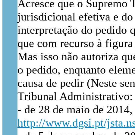
Acresce que o Supremo Tr
jurisdicional efetiva e d
interpretação do pedido q
que com recurso à figura 
Mas isso não autoriza que
o pedido, enquanto eleme
causa de pedir
(Neste se
Tribunal Administrativo:
- de 28 de maio de 2014,
http://www.dgsi.pt/jst