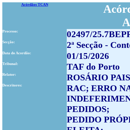
Acórdãos TCAN
Acórd
A
Processo:
02497/25.7BEP
Secção:
2ª Secção - Cont
Data do Acordão:
01/15/2026
Tribunal:
TAF do Porto
Relator:
ROSÁRIO PAI
Descritores:
RAC; ERRO N
INDEFERIMEN
PEDIDOS;
PEDIDO PRÓP
ELEITA;