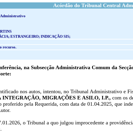
Acórdão do Tribunal Central Admi
 Administrativo
RTINS
CIA; ESTRANGEIRO; INDICAÇÃO SIS;
o recurso.
ferência, na Subsecção Administrativa Comum da Secção 
orte:
ntificado nos autos, intentou, no Tribunal Administrativo e Fi
 INTEGRAÇÃO, MIGRAÇÕES E ASILO, I.P.,
com os de
o proferido pela Requerida, com data de 01.04.2025, que inde
utor.
.01.2026, o Tribunal a quo julgou improcedente a providência
a
.