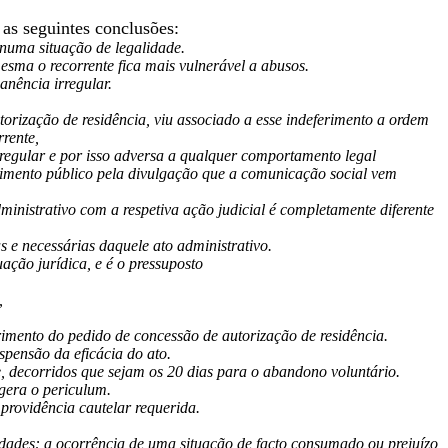
as seguintes conclusões:
 numa situação de legalidade.
sma o recorrente fica mais vulnerável a abusos.
nência irregular.
orização de residência, viu associado a esse indeferimento a ordem
rrente,
regular e por isso adversa a qualquer comportamento legal
cimento público pela divulgação que a comunicação social vem
inistrativo com a respetiva ação judicial é completamente diferente
 e necessárias daquele ato administrativo.
ação jurídica, e é o pressuposto
,
erimento do pedido de concessão de autorização de residência.
pensão da eficácia do ato.
e, decorridos que sejam os 20 dias para o abandono voluntário.
gera o periculum.
 providência cautelar requerida.
dades: a ocorrência de uma situação de facto consumado ou prejuízo