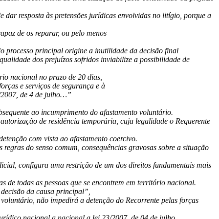
r resposta às pretensões jurídicas envolvidas no litígio, porque a
capaz de os reparar, ou pelo menos
 processo principal origine a inutilidade da decisão final
lidade dos prejuízos sofridos inviabilize a possibilidade de
io nacional no prazo de 20 dias,
orças e serviços de segurança e à
3/2007, de 4 de julho…”
ubsequente ao incumprimento do afastamento voluntário.
 autorização de residência temporária, cuja legalidade o Requerente
detenção com vista ao afastamento coercivo.
as regras do senso comum, consequências gravosas sobre a situação
cial, configura uma restrição de um dos direitos fundamentais mais
as de todas as pessoas que se encontrem em território nacional.
à decisão da causa principal”,
voluntário, não impedirá a detenção do Recorrente pelas forças
ídico nacional a nacional a lei 23/2007, de 04 de julho.