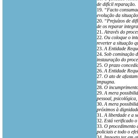
de difícil reparação.
19.
“Facto consumado
evolução da situação,
20.
“Prejuízos de di
de os reparar integr
21.
Através do proces
22.
Ou coloque o int
reverter a situação q
23.
A Entidade Reque
24.
Sob cominação de
instauração do proce
25.
O prazo concedido
26.
A Entidade Reque
27.
O ato de afastame
impugna.
28.
O incumprimento 
29.
A mera possibili
pessoal, psicológica,
30.
A mera possibili
próximos à dignidad
31.
A liberdade e a s
32.
Está verificado o
33.
O procedimento d
policiais e todo o ef
34.
Importa ter em a