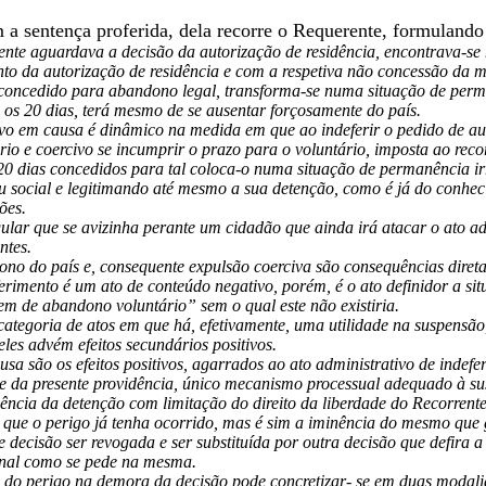
a sentença proferida, dela recorre o Requerente, formulando 
ente aguardava a decisão da autorização de residência, encontrava-se
to da autorização de residência e com a respetiva não concessão da me
 concedido para abandono legal, transforma-se numa situação de perma
 os 20 dias, terá mesmo de se ausentar forçosamente do país.
vo em causa é dinâmico na medida em que ao indeferir o pedido de aut
io e coercivo se incumprir o prazo para o voluntário, imposta ao reco
20 dias concedidos para tal coloca-o numa situação de permanência ir
u social e legitimando até mesmo a sua detenção, como é já do conhe
ões.
lar que se avizinha perante um cidadão que ainda irá atacar o ato adm
ntes.
o do país e, consequente expulsão coerciva são consequências diretas
erimento é um ato de conteúdo negativo, porém, é o ato definidor a situ
m de abandono voluntário” sem o qual este não existiria.
categoria de atos em que há, efetivamente, uma utilidade na suspensão
les advém efeitos secundários positivos.
sa são os efeitos positivos, agarrados ao ato administrativo de indef
e da presente providência, único mecanismo processual adequado à sus
nência da detenção com limitação do direito da liberdade do Recorrent
 que o perigo já tenha ocorrido, mas é sim a iminência do mesmo que 
 decisão ser revogada e ser substituída por outra decisão que defira a
inal como se pede na mesma.
 do perigo na demora da decisão pode concretizar- se em duas modali