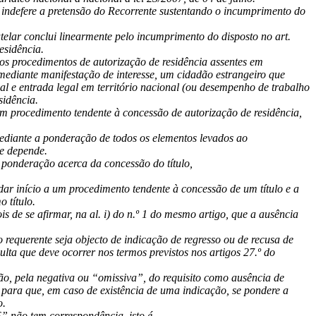
a indefere a pretensão do Recorrente sustentando o incumprimento do
telar conclui linearmente pelo incumprimento do disposto no art.
esidência.
os procedimentos de autorização de residência assentes em
, mediante manifestação de interesse, um cidadão estrangeiro que
al e entrada legal em território nacional (ou desempenho de trabalho
sidência.
um procedimento tendente à concessão de autorização de residência,
 mediante a ponderação de todos os elementos levados ao
te depende.
a ponderação acerca da concessão do título,
dar início a um procedimento tendente à concessão de um título e a
 título.
s de se afirmar, na al. i) do n.º 1 do mesmo artigo, que a ausência
 requerente seja objecto de indicação de regresso ou de recusa de
ta que deve ocorrer nos termos previstos nos artigos 27.º do
ão, pela negativa ou “omissiva”, do requisito como ausência de
 para que, em caso de existência de uma indicação, se pondere a
o.
” não tem correspondência, isto é,