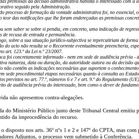
s premissas da decisão administrativa habilita o interessado com a aq
lorativo seguido pela Administração.
o processo de formação da vontade administrativa foi, no essencial, o
 teor das notificações que lhe foram endereçadas as premissas concret
ou sem saber se sobre si pendia, em concreto, uma indicação de regr
os de recusa de entrada e permanência.
ogo, sobre a sua situação jurídico-subjectiva se repercutiriam de forma 
 do acto não resulta se o Recorrente eventualmente preencheria, espe
no art. 123.º da Lei n.º 23/2007.
ca foi concretamente informado - nem em sede de audiência prévia - 
etiva natureza, data ou duração, da autoridade autora ou da decisão q
 não contém as indicações necessárias que suportem o conhecimento d
m sede procedimental etapas necessárias quanto à consulta ao Estad
itos previstos no art. 77.º, números 6 e 7 e art. 9.º do Regulamento 
reito de audiência prévia do interessado, bem como o dever de fundame
ida não apresentou contra-alegações.
 do Ministério Público junto deste Tribunal Central emitiu pa
tido da improcedência do recurso.
o o disposto nos arts. 36º nºs 1 e 2 e 147º do CPTA, mas com
dores Adjuntos, o processo vem submetido à Conferência.