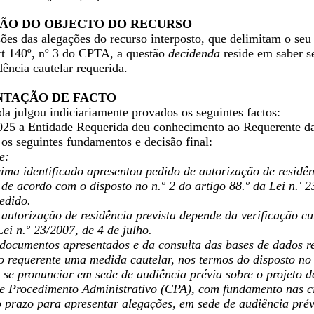
ÇÃO DO OBJECTO DO RECURSO
ões das alegações do recurso interposto, que delimitam o seu o
rt 140º, nº 3 do CPTA, a questão
decidenda
reside em saber s
dência cautelar requerida.
NTAÇÃO DE FACTO
da julgou indiciariamente provados os seguintes factos:
025 a Entidade Requerida deu conhecimento ao Requerente da 
os seguintes fundamentos e decisão final:
e:
ima identificado apresentou pedido de autorização de residên
6, de acordo com o disposto no n.º 2 do artigo 88.º da Lei n.' 
edido.
autorização de residência prevista depende da verificação cumu
Lei n.º 23/2007, de 4 de julho.
documentos apresentados e da consulta das bases de dados re
o requerente uma medida cautelar, nos termos do disposto no
 se pronunciar em sede de audiência prévia sobre o projeto d
e Procedimento Administrativo (CPA), com fundamento nas cir
o prazo para apresentar alegações, em sede de audiência prév