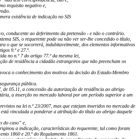
o requisito negativo e,
nsão.
 mera existência de indicação no SIS
vo, conducente ao deferimento da pretensão - e não o contrário.
stema SIS, o requerente pode ou não ver ser-lhe concedido o título,
a o que se socorrerá, indubitavelmente, dos elementos informativos
gos 9.º e 27.º.
ida no n.º 7 do artigo 77.º da mesma lei,
ação de residência a cidadão estrangeiros que não preencham os
 convoca o conhecimento dos motivos da decisão do Estado-Membro
segurança pública.
7, de 05.11, a concessão da autorização de residência ao abrigo
ária, a inserção no mercado laboral por um período superior a um
revistos na lei n.º 23/2007, mas que estejam inseridos no mercado de
stá vinculada a ponderar a atribuição do título ao abrigo daquele
s do caso” e,
riginou a indicação, características do requerente, tal como foram
amento 1860 e 20.º do Regulamento 1861.