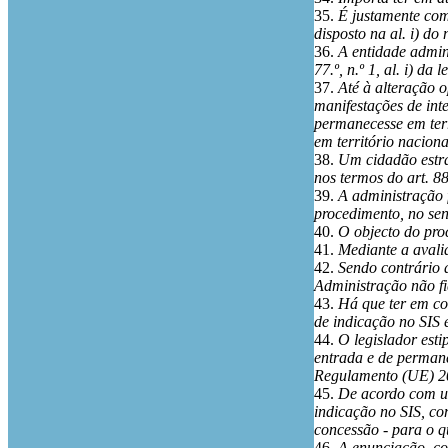
35.
É justamente com
disposto na al. i) do 
36.
A entidade admin
77.º, n.º 1, al. i) d
37.
Até à alteração 
manifestações de int
permanecesse em terr
em território naciona
38.
Um cidadão estra
nos termos do art. 88
39.
A administração 
procedimento, no sen
40.
O objecto do proc
41.
Mediante a avali
42.
Sendo contrário 
Administração não fi
43.
Há que ter em con
de indicação no SIS é
44.
O legislador est
entrada e de permanê
Regulamento (UE) 2
45.
De acordo com um
indicação no SIS, co
concessão - para o q
46.
A enunciação, co