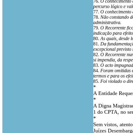
76.
O conhecimento da
percurso lógico e va
77.
O conhecimento d
78.
Não constando do
administrativa.
79.
O Recorrente fic
indicação para efeit
80.
As quais, desde l
81.
Da fundamentação
excepcional previsto 
82.
O Recorrente nun
si impendia, da resp
83.
O acto impugnado
84.
Foram omitidas e
termos e para os efe
85.
Foi violado o di
*
A Entidade Requer
*
A Digna Magistrada
1 do CPTA, no sen
*
Sem vistos, atent
Juízes Desembarga