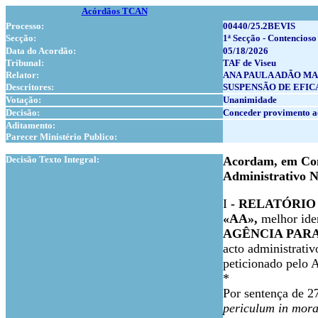
Acórdãos TCAN
Processo:
00440/25.2BEVIS
Secção:
1ª Secção - Contencioso
Data do Acordão:
05/18/2026
Tribunal:
TAF de Viseu
Relator:
ANA PAULA ADÃO MA
Descritores:
SUSPENSÃO DE EFICÁ
Votação:
Unanimidade
Decisão:
Conceder provimento a
Aditamento:
Parecer Ministério Publico:
1
Decisão Texto Integral:
Acordam, em Con
Administrativo N
I
- RELATÓRIO
«AA»,
melhor ide
AGÊNCIA PARA
acto administrativ
peticionado pelo A
*
Por sentença de 27
periculum in mor