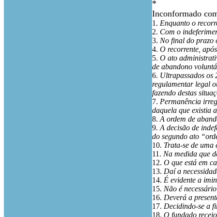
*
Inconformado com 
1.
Enquanto o recorr
2.
Com o indeferimen
3.
No final do prazo
4.
O recorrente, após
5.
O ato administrati
de abandono voluntár
6.
Ultrapassados os 
regulamentar legal o
fazendo destas situaç
7.
Permanência irregu
daquela que existia a
8.
A ordem de abandon
9.
A decisão de indef
do segundo ato “orde
10.
Trata-se de uma 
11.
Na medida que de
12.
O que está em cau
13.
Daí a necessidad
14.
É evidente a imi
15.
Não é necessário
16.
Deverá a presente
17.
Decidindo-se a f
18.
O fundado receio