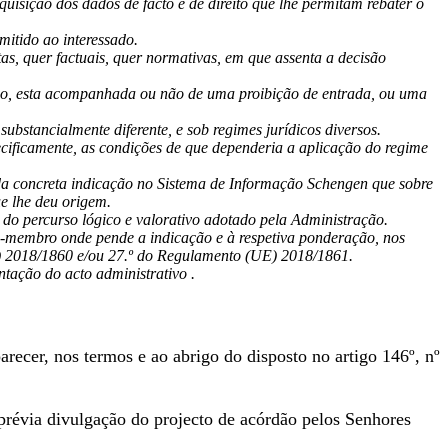
uisição dos dados de facto e de direito que lhe permitam rebater o
mitido ao interessado.
as, quer factuais, quer normativas, em que assenta a decisão
esso, esta acompanhada ou não de uma proibição de entrada, ou uma
substancialmente diferente, e sob regimes jurídicos diversos.
cificamente, as condições de que dependeria a aplicação do regime
da concreta indicação no Sistema de Informação Schengen que sobre
ue lhe deu origem.
o percurso lógico e valorativo adotado pela Administração.
o-membro onde pende a indicação e à respetiva ponderação, nos
(UE) 2018/1860 e/ou 27.º do Regulamento (UE) 2018/1861.
ntação do acto administrativo .
recer, nos termos e ao abrigo do disposto no artigo 146º, nº
 prévia divulgação do projecto de acórdão pelos Senhores