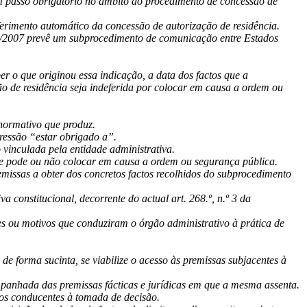
 passo obrigatório no âmbito do procedimento de concessão de
ferimento automático da concessão de autorização de residência.
 23/2007 prevê um subprocedimento de comunicação entre Estados
ber o que originou essa indicação, a data dos factos que a
ão de residência seja indeferida por colocar em causa a ordem ou
 normativo que produz.
pressão “estar obrigado a”.
vinculada pela entidade administrativa.
e pode ou não colocar em causa a ordem ou segurança pública.
missas a obter dos concretos factos recolhidos do subprocedimento
a constitucional, decorrente do actual art. 268.º, n.º 3 da
es ou motivos que conduziram o órgão administrativo à prática de
de forma sucinta, se viabilize o acesso às premissas subjacentes à
panhada das premissas fácticas e jurídicas em que a mesma assenta.
vos conducentes à tomada de decisão.