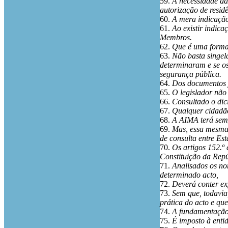
59.
A necessidade da
autorização de resid
60.
A mera indicação
61.
Ao existir indic
Membros.
62.
Que é uma formal
63.
Não basta singela
determinaram e se os
segurança pública.
64.
Dos documentos j
65.
O legislador não
66.
Consultado o dic
67.
Qualquer cidadão
68.
A AIMA terá semp
69.
Mas, essa mesma 
de consulta entre E
70.
Os artigos 152.º 
Constituição da Rep
71.
Analisados os no
determinado acto,
72.
Deverá conter ex
73.
Sem que, todavia,
prática do acto e que
74.
A fundamentação 
75.
É imposto à enti