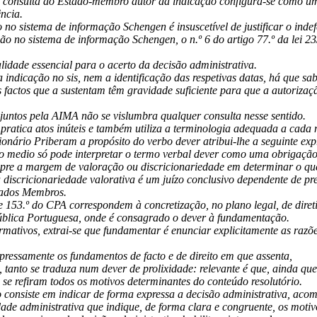
 consulta ao Estado-membro autor da indicação configura-se como um
ência.
 no sistema de informação Schengen é insuscetível de justificar o inde
ação no sistema de informação Schengen, o n.º 6 do artigo 77.º da lei
idade essencial para o acerto da decisão administrativa.
 indicação no sis, nem a identificação das respetivas datas, há que sa
 factos que a sustentam têm gravidade suficiente para que a autorizaç
untos pela AIMA não se vislumbra qualquer consulta nesse sentido.
 pratica atos inúteis e também utiliza a terminologia adequada a cada
ionário Priberam a propósito do verbo dever atribui-lhe a seguinte ex
 medio só pode interpretar o termo verbal dever como uma obrigação 
re a margem de valoração ou discricionariedade em determinar o qu
discricionariedade valorativa é um juízo conclusivo dependente de pre
stados Membros.
e 153.º do CPA correspondem à concretização, no plano legal, de diretiv
ública Portuguesa, onde é consagrado o dever à fundamentação.
rmativos, extrai-se que fundamentar é enunciar explicitamente as razõ
pressamente os fundamentos de facto e de direito em que assenta,
 tanto se traduza num dever de prolixidade: relevante é que, ainda que 
 se refiram todos os motivos determinantes do conteúdo resolutório.
consiste em indicar de forma expressa a decisão administrativa, acom
dade administrativa que indique, de forma clara e congruente, os moti