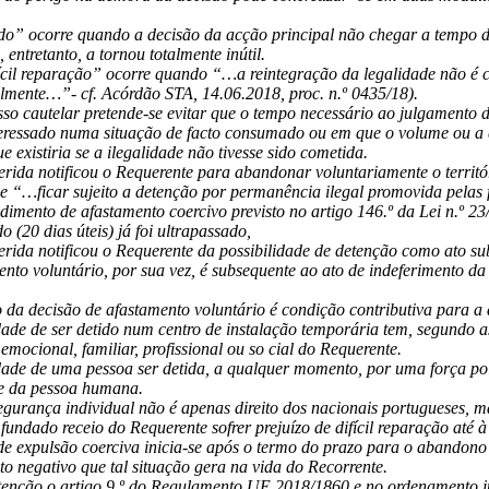
” ocorre quando a decisão da acção principal não chegar a tempo de da
 entretanto, a tornou totalmente inútil.
fícil reparação” ocorre quando “…a reintegração da legalidade não é 
almente…”- cf. Acórdão STA, 14.06.2018, proc. n.º 0435/18).
so cautelar pretende-se evitar que o tempo necessário ao julgamento do
eressado numa situação de facto consumado ou em que o volume ou a qua
ue existiria se a ilegalidade não tivesse sido cometida.
rida notificou o Requerente para abandonar voluntariamente o territór
 “…ficar sujeito a detenção por permanência ilegal promovida pelas f
dimento de afastamento coercivo previsto no artigo 146.º da Lei n.º 2
 (20 dias úteis) já foi ultrapassado,
rida notificou o Requerente da possibilidade de detenção como ato s
nto voluntário, por sua vez, é subsequente ao ato de indeferimento da
da decisão de afastamento voluntário é condição contributiva para a 
dade de ser detido num centro de instalação temporária tem, segundo 
 emocional, familiar, profissional ou so cial do Requerente.
dade de uma pessoa ser detida, a qualquer momento, por uma força poli
e da pessoa humana.
egurança individual não é apenas direito dos nacionais portugueses, m
 fundado receio do Requerente sofrer prejuízo de difícil reparação até 
e expulsão coerciva inicia-se após o termo do prazo para o abandono 
eito negativo que tal situação gera na vida do Recorrente.
tenção o artigo 9.º do Regulamento UE 2018/1860 e no ordenamento jur