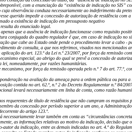
obreponível, com a enunciação da “existência de indicação no SIS” com
o cuja observância conduza necessariamente ao indeferimento da prete
ivesse querido impedir a concessão de autorização de residência com a
ormado a existência de indicação em pressuposto negativo
resulta do enunciado legal.
 apenas que a ausência de indicação funcionasse como requisito positi
eitura conjugada do quadro regulador é que, em caso de indicação no si
ção que cabe ao Estado onde pende o procedimento levar a cabo - par
dimento de consulta, a que nos referimos, visados nos mencionados arti
 aplicação do art. 123.º da Lei n.º 23/2007, por força da remissão cont
ecanismo especial, ao abrigo do qual se prevê a concessão de autoriz
 na lei, nomeadamente, por razões humanitárias.
e mecanismo, por força da remissão operada pelo n.º 7 do art. 77.º,
ponderação na avaliação da ameaça para a ordem pública ou para a 
osição contida no art. 62.º, n.º 2 do Decreto Regulamentar n.º 84/200
cional levará necessariamente em linha de conta, como razão humanit
os requerentes de título de residência que não cumpram os requisitos p
embro da concessão por período superior a um ano, a Administração e
decorrente do artigo 123.º.
á necessariamente levar também em conta as “circunstâncias concreta
mente, as informações relativas ao motivo da indicação, decisão que o
o-autor da indicação, entre as demais indicadas no art. 4.º do Regul