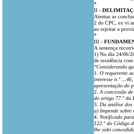
*
II
- DELIMITA
Atentas as conclus
2 do CPC, ex vi a
ao rejeitar a provi
*
III
- FUNDAME
A sentença recorri
1)
No dia 24/06/2
de residência com 
“
Considerando qu
1.
O requerente ac
interesse n.º ...4
apresentação do p
2.
A concessão de 
do artigo 77.º da 
3.
Da análise dos 
a) Impende sobre 
4.
Notificado para
122.º do Código d
lhe sido concedid