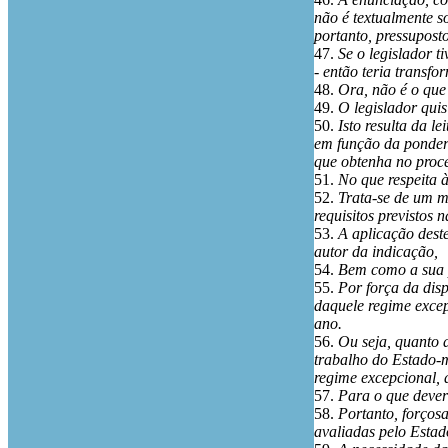
não é textualmente s
portanto, pressupost
47.
Se o legislador t
- então teria transf
48.
Ora, não é o que 
49.
O legislador quis
50.
Isto resulta da l
em função da pondera
que obtenha no proce
51.
No que respeita à
52.
Trata-se de um m
requisitos previstos
53.
A aplicação dest
autor da indicação,
54.
Bem como a sua 
55.
Por força da disp
daquele regime excep
ano.
56.
Ou seja, quanto a
trabalho do Estado-m
regime excepcional, 
57.
Para o que dever
58.
Portanto, forçosa
avaliadas pelo Estad