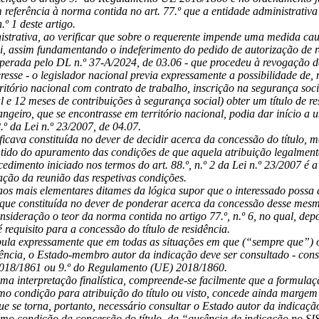
 referência à norma contida no art. 77.º que a entidade administrativ
n.º 1 deste artigo.
istrativa, ao verificar que sobre o requerente impende uma medida cau
a lei, assim fundamentando o indeferimento do pedido de autorização de r
operada pelo DL n.º 37-A/2024, de 03.06 - que procedeu à revogação d
eresse - o legislador nacional previa expressamente a possibilidade de
itório nacional com contrato de trabalho, inscrição na segurança soci
l e 12 meses de contribuições à segurança social) obter um título de re
ngeiro, que se encontrasse em território nacional, podia dar início a 
.º da Lei n.º 23/2007, de 04.07.
ficava constituída no dever de decidir acerca da concessão do título,
tido do apuramento das condições de que aquela atribuição legalmen
edimento iniciado nos termos do art. 88.º, n.º 2 da Lei n.º 23/2007 é 
ação da reunião das respetivas condições.
aos mais elementares ditames da lógica supor que o interessado possa 
que constituída no dever de ponderar acerca da concessão desse mesmo
sideração o teor da norma contida no artigo 77.º, n.º 6, no qual, depoi
 requisito para a concessão do título de residência.
ipula expressamente que em todas as situações em que (“sempre que”) o
ncia, o Estado-membro autor da indicação deve ser consultado - consul
018/1861 ou 9.º do Regulamento (UE) 2018/1860.
a interpretação finalística, compreende-se facilmente que a formulaç
mo condição para atribuição do título ou visto, concede ainda margem
ue se torna, portanto, necessário consultar o Estado autor da indicaçã
mo condição da concessão do título, da “ausência de indicação no SIS