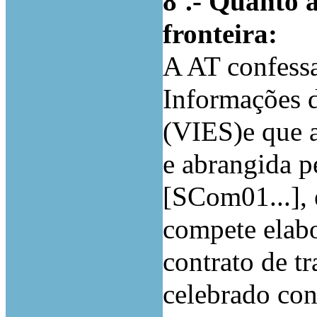
8ª.- Quanto 
fronteira:
A AT confessa
Informações d
(VIES)e que a
e abrangida p
[SCom01...], 
compete elabo
contrato de t
celebrado con