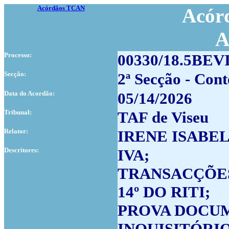
Acórdãos TCAN
Acórd
A
Processo:
00330/18.5BEV
Secção:
2ª Secção - Cont
Data do Acordão:
05/14/2026
Tribunal:
TAF de Viseu
Relator:
IRENE ISABE
Descritores:
IVA;
TRANSACÇÕES
14º DO RITI;
PROVA DOCUM
INQUISITÓRIO