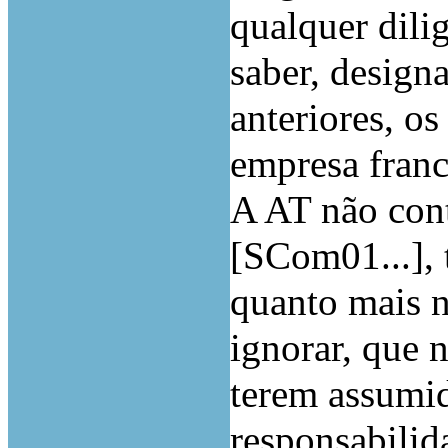
qualquer dili
saber, design
anteriores, o
empresa franc
A AT não cont
[SCom01...], t
quanto mais n
ignorar, que n
terem assumid
responsabilid