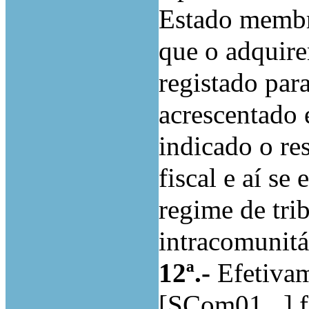
Estado membr
que o adquire
registado par
acrescentado
indicado o re
fiscal e aí s
regime de tri
intracomunitá
12ª.-
Efetivam
[SCom01...] f