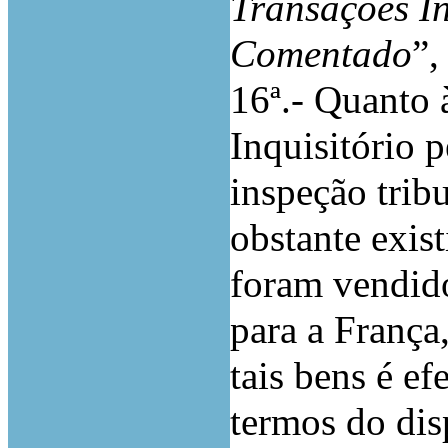
Transações
I
Comentado
”,
16ª.- Quanto 
Inquisitório 
inspeção tribu
obstante exist
foram vendido
para a França,
tais bens é e
termos do disp