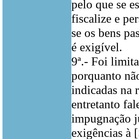
pelo que se e
fiscalize e pe
se os bens pa
é exigível.
9ª.- Foi limit
porquanto nã
indicadas na 
entretanto fa
impugnação ju
exigências à 