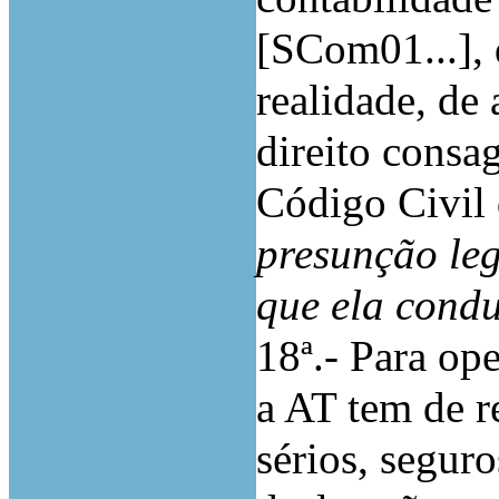
[SCom01...],
realidade, de
direito consag
Código Civil
presunção
le
que
ela cond
18ª.- Para op
a AT tem de re
sérios, seguro