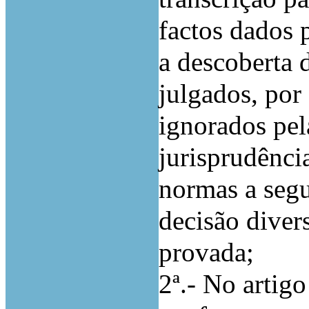
factos dados 
a descoberta 
julgados, por
ignorados pel
jurisprudência
normas a seg
decisão diver
provada;
2ª.- No artigo