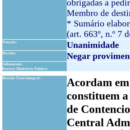
obrigadas a pedi
Membro de destin
* Sumário elabor
(art. 663º, n.º 7 
Votação:
Unanimidade
Decisão:
Negar proviment
Aditamento:
Parecer Ministério Publico:
1
Decisão Texto Integral:
Acordam em c
constituem 
de Contencio
Central Admi