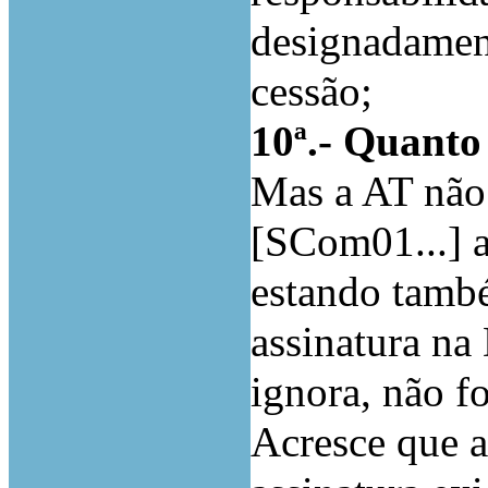
designadamente
cessão;
10ª.- Quanto
Mas a AT não 
[SCom01...] a
estando també
assinatura n
ignora, não fo
Acresce que a