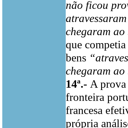
não
ficou
pro
atravessaram
chegaram
ao
que competia 
bens
“atrave
chegaram
ao
14ª.-
A prova 
fronteira por
francesa efeti
própria análi