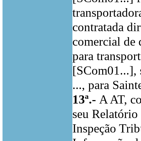
transportador
contratada di
comercial de 
para transpor
[SCom01...], s
..., para Sai
13ª.-
A AT, c
seu Relatório
Inspeção Trib