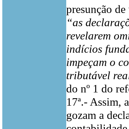
presunção de 
“as
declaraçõ
revelarem omi
indícios
fund
impeçam
o c
tributável
rea
do nº 1 do ref
17ª.- Assim, 
gozam a decla
contabilidade