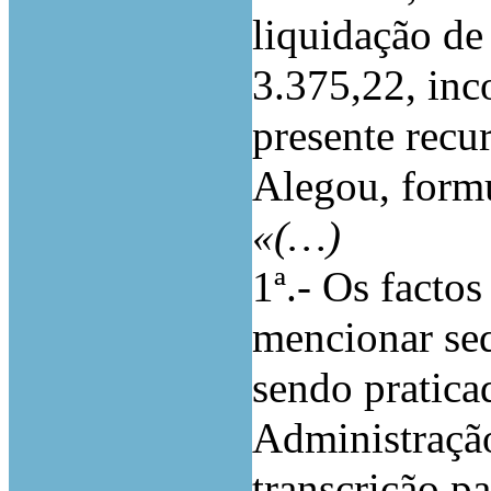
liquidação de 
3.375,22, inc
presente recur
Alegou, form
«(…)
1ª.-
Os factos
mencionar se
sendo pratica
Administração
transcrição pa