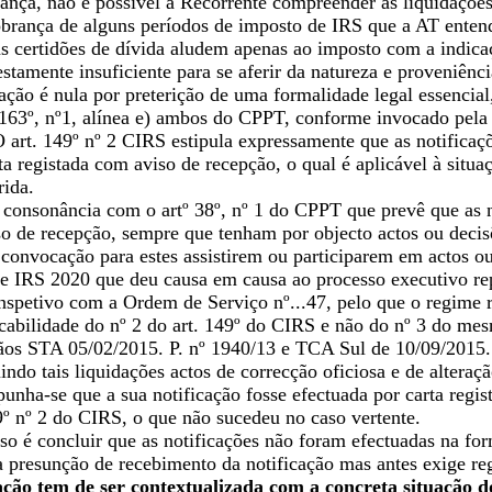
rança, não é possível à Recorrente compreender as liquidaçõe
obrança de alguns períodos de imposto de IRS que a AT enten
s certidões de dívida aludem apenas ao imposto com a indica
stamente insuficiente para se aferir da natureza e proveniênci
tação é nula por preterição de uma formalidade legal essenci
 163º, nº1, alínea e) ambos do CPPT, conforme invocado pela 
art. 149º nº 2 CIRS estipula expressamente que as notificaçõe
ta registada com aviso de recepção, o qual é aplicável à situa
rida.
consonância com o artº 38º, nº 1 do CPPT que prevê que as no
o de recepção, sempre que tenham por objecto actos ou decisõe
 convocação para estes assistirem ou participarem em actos ou
e IRS 2020 que deu causa em causa ao processo executivo repo
nspetivo com a Ordem de Serviço nº...47, pelo que o regime r
cabilidade do nº 2 do art. 149º do CIRS e não do nº 3 do mes
dãos STA 05/02/2015. P. nº 1940/13 e TCA Sul de 10/09/2015.
ndo tais liquidações actos de correcção oficiosa e de alteraçã
punha-se que a sua notificação fosse efectuada por carta reg
9º nº 2 do CIRS, o que não sucedeu no caso vertente.
o é concluir que as notificações não foram efectuadas na for
a presunção de recebimento da notificação mas antes exige re
ção tem de ser contextualizada com a concreta situação do