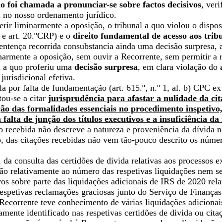
o foi chamada a pronunciar-se sobre factos decisivos
, ver
l no nosso ordenamento jurídico.
rir liminarmente a oposição, o tribunal a quo violou o dispo
C e art. 20.ºCRP) e o
direito fundamental de acesso aos trib
sentença recorrida consubstancia ainda uma decisão surpresa,
narmente a oposição, sem ouvir a Recorrente, sem permitir a 
al a quo proferiu uma
decisão surpresa
, em clara violação do
 jurisdicional efetiva.
a por falta de fundamentação (art. 615.º, n.º 1, al. b) CPC ex
ou-se a citar
jurisprudência para afastar a nulidade da ci
ção das formalidades essenciais no procedimento inspetivo
a falta de junção dos títulos executivos e a insuficiência 
 recebida não descreve a natureza e proveniência da dívida ne
 das citações recebidas não vem tão-pouco descrito os núme
 da consulta das certidões de divida relativas aos processos 
ão relativamente ao número das respetivas liquidações nem se
os sobre parte das liquidações adicionais de IRS de 2020 rela
espetivas reclamações graciosas junto do Serviço de Finanças 
Recorrente teve conhecimento de várias liquidações adicionai
mente identificado nas respetivas certidões de divida ou cit