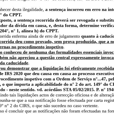
hecer desta ilegalidade,
a sentença incorreu em erro na inte
4.° do CPPT.
posto, a sentença recorrida deverá ser revogada e substitu
ador da dívida em causa, e, desta forma, determine verifi
204°, n° 1, alínea h) do CPPT.
orrida enferma ainda de erro de julgamento
quanto à caducid
ecorrida deu como provado, sem prova produzida, que a n
ernas no procedimento inspetivo
.
o conheceu de nenhuma das formalidades essenciais invoc
mbém não apreciou a questão central expressamente invocad
o da caducidade
.
ou demonstrar que a liquidação foi efetivamente recebid
de IRS 2020 que deu causa em causa ao processo executivo 
ocedimento inspetivo com a Ordem de Serviço n°...47, pel
, o que importa a aplicabilidade do n° 2 do art. 149° do 
do - neste sentido. vd. acórdãos STA 05/02/2015. P. n° 194
ndo tais liquidações actos de correcção oficiosa e de alteraçã
punha-se que a sua notificação fosse efectuada por carta reg
49° n° 2 do CIRS, o que não sucedeu no caso vertente.
o é concluir que as notificações não foram efectuadas na for