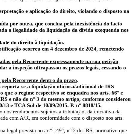
rpretação e aplicação do direito, violando o disposto na
ída por outra, que conclua pela inexistência do facto
cada a ilegalidade da liquidação da divida exequenda nos
ade do direito à liquidação.
otificação ocorreu em 4 dezembro de 2024, remetendo
adas pela Recorrente expressamente na sua petição
a: a inspeção ultrapassou os prazos legais, cessando o
a pela Recorrente dentro do prazo
.
reporta-se a liquidação oficiosa/adicional de IRS
o que o regime respectivo se enquadra nos arts. 66° e
CIRS e não do n° 3 do mesmo artigo, conforme considerou
0/13 e TCA Sul de 10/09/2015. P. n° 8818/15.
o dos rendimentos sujeitos a tributação, da iniciativa da
istada com A/R, em conformidade com o disposto nos arts.
ma legal prevista no art° 149°, n° 2 do IRS, normativo que