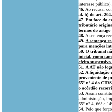
interesse público).
46.
Ao recusar con
al. h) do art. 20
47
.
Em face do ex
tributário origin
termos do artigo 
48.
A sentença rec
49.
A sentença r
para menções int
50.
O tribunal nã
inicial, como ta
efeito suspensiv
51.
A AT não logr
52. A liquidação 
proveniente de pr
65° n° 4 do CIRS
o acórdão recorri
53.
Assim constitui
administração, im
65° n° 4, 66° e 1
54.
Pelo que forços