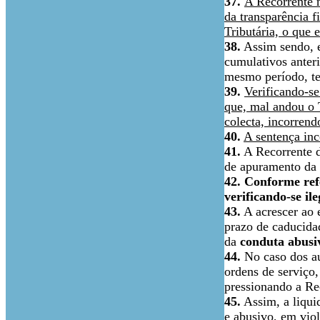
37.
A Recorrente 
da transparência f
Tributária, o que
38.
Assim sendo, e
cumulativos anteri
mesmo período, te
39.
Verificando-se 
que, mal andou o 
colecta, incorren
40.
A sentença inc
41.
A Recorrente de
de apuramento da m
42.
Conforme refe
verificando-se il
43.
A acrescer ao e
prazo de caducid
da
conduta abusiv
44.
No caso dos au
ordens de serviço
pressionando a Re
45.
Assim, a liquid
e abusivo, em vio