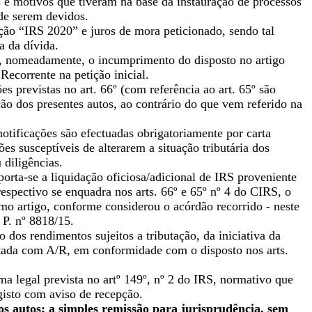
s e motivos que tiveram na base da instauração de processos
de serem devidos.
ção “IRS 2020” e juros de mora peticionado, sendo tal
a da dívida.
al, nomeadamente, o incumprimento do disposto no artigo
Recorrente na petição inicial.
s previstas no art. 66º (com referência ao art. 65º são
ção dos presentes autos, ao contrário do que vem referido na
tificações são efectuadas obrigatoriamente por carta
s susceptíveis de alterarem a situação tributária dos
 diligências.
rta-se a liquidação oficiosa/adicional de IRS proveniente
espectivo se enquadra nos arts. 66º e 65º nº 4 do CIRS, o
mo artigo, conforme considerou o acórdão recorrido - neste
 P. nº 8818/15.
o dos rendimentos sujeitos a tributação, da iniciativa da
istada com A/R, em conformidade com o disposto nos arts.
ma legal prevista no artº 149º, nº 2 do IRS, normativo que
gisto com aviso de recepção.
s autos; a simples remissão para jurisprudência, sem