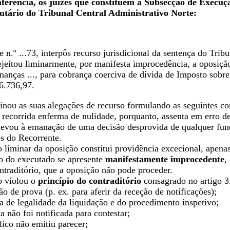
erência, os juízes que constituem a Subsecção de Execuç
utário do Tribunal Central Administrativo Norte:
te n.º ...73, interpôs recurso jurisdicional da sentença do Tri
jeitou liminarmente, por manifesta improcedência, a oposição 
inanças ..., para cobrança coerciva de dívida de Imposto sob
6.736,97.
inou as suas alegações de recurso formulando as seguintes co
recorrida enferma de nulidade, porquanto, assenta em erro de
 levou à emanação de uma decisão desprovida de qualquer fun
os do Recorrente.
liminar da oposição constitui providência excecional, apenas
o do executado se apresente
manifestamente improcedente
,
ntraditório, que a oposição não pode proceder.
o violou o
princípio do contraditório
consagrado no artigo 3
o de prova (p. ex. para aferir da receção de notificações);
a de legalidade da liquidação e do procedimento inspetivo;
a não foi notificada para contestar;
lico não emitiu parecer;