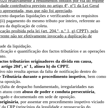
020 relativamente a rendimentos obtidos por via do regime
idade contributiva previsto no artigo 4º, nº1 da Lei Geral
o apresentada, mas que não foi apreciado
.
eto daquelas liquidações e verificando-se os requisitos
(ii) pagamento do mesmo tributo por inteiro, referente ao
ra da duplicação de coleta.
cação proibida pela lei (art. 204.º, n.º 1, g) CPPT), pelo
rrente não ter efetivamente invocado a duplicação de
dade da liquidação.
icação e quantificação dos factos tributários e as operações
nto.
ctos tributários originadores da dívida em causa,
 artigo 204°, n° 1, alínea h) do CPPT.
ivo não resulta apenas da falta de notificação dentro do
e Tributária durante o procedimento inspetivo
, bem como
na oposição.
(falta de despacho fundamentado, irregularidades nas
bém atuou com
abuso de poder e conduta persecutória
,
 alegado e documentado em sede de oposição.
originária
, por assentar em procedimento inspetivo viciado
 da CRP (princípios da legalidade e prossecução do