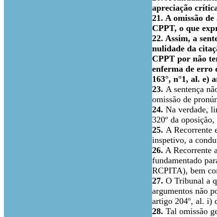
apreciação crític
21. A omissão de 
CPPT, o que expr
22. Assim, a sen
nulidade da citaç
CPPT por não ter 
enferma de erro d
163°, n°1, al. e
23.
A sentença nã
omissão de pronúnc
24.
Na verdade, li
320º da oposição,
25.
A Recorrente 
inspetivo, a condu
26.
A Recorrente a
fundamentado para
RCPITA), bem como
27.
O Tribunal a q
argumentos não po
artigo 204º, al. i
28.
Tal omissão ger