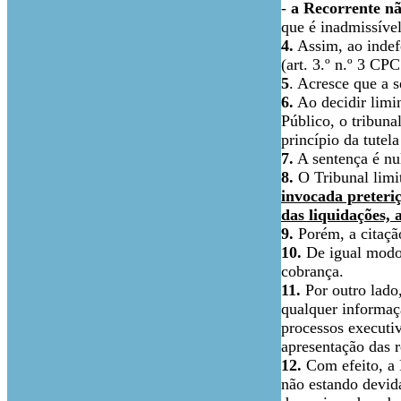
-
a Recorrente nã
que é inadmissíve
4.
Assim, ao indefe
(art. 3.º n.º 3 CP
5
. Acresce que a 
6.
Ao decidir limi
Público, o tribun
princípio da tutela
7.
A sentença é nul
8.
O Tribunal limit
invocada preteri
das liquidações, 
9.
Porém, a citação
10.
De igual modo,
cobrança.
11.
Por outro lado,
qualquer informaç
processos executiv
apresentação das r
12.
Com efeito, a 
não estando devida