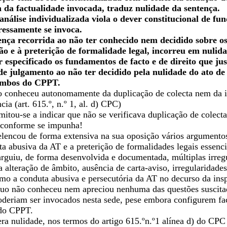
a da factualidade invocada, traduz nulidade da sentença.
análise individualizada viola o dever constitucional de fun
essamente se invoca.
tença recorrida ao não ter conhecido nem decidido sobre 
ão e à preterição de formalidade legal, incorreu em nulidade
especificado os fundamentos de facto e de direito que just
e julgamento ao não ter decidido pela nulidade do ato de c
) ambos do CPPT.
o conheceu autonomamente da duplicação de colecta nem da ile
ia (art. 615.º, n.º 1, al. d) CPC)
mitou-se a indicar que não se verificava duplicação de colec
 conforme se impunha!
elencou de forma extensiva na sua oposição vários argumento
ta abusiva da AT e a preterição de formalidades legais essenc
rguiu, de forma desenvolvida e documentada, múltiplas irregu
 alteração de âmbito, ausência de carta-aviso, irregularidade
 a conduta abusiva e persecutória da AT no decurso da ins
uo não conheceu nem apreciou nenhuma das questões suscitada
deriam ser invocados nesta sede, pese embora configurem fac
) do CPPT.
a nulidade, nos termos do artigo 615.ºn.º1 alínea d) do CPC (