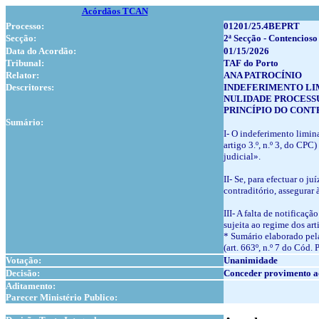
Acórdãos TCAN
Processo:
01201/25.4BEPRT
Secção:
2ª Secção - Contencioso
Data do Acordão:
01/15/2026
Tribunal:
TAF do Porto
Relator:
ANA PATROCÍNIO
Descritores:
INDEFERIMENTO LI
NULIDADE PROCESS
PRINCÍPIO DO CONT
Sumário:
I- O indeferimento limina
artigo 3.º, n.º 3, do CPC
judicial».
II- Se, para efectuar o j
contraditório, assegurar
III- A falta de notifica
sujeita ao regime dos art
* Sumário elaborado pela
(art. 663º, n.º 7 do Cód. 
Votação:
Unanimidade
Decisão:
Conceder provimento a
Aditamento:
Parecer Ministério Publico:
1