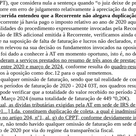
PT), que considera nula a sentença quando “o juiz deixe de p
orre em erro de julgamento relativamente à apreciação da dup
ecorrida entendeu que a Recorrente não alegava duplicação
orrente já havia pago o imposto relativo ao ano de 2020 aqu
lidades do procedimento expressamente invocadas pela Recorre
ção de IRS adicional emitida à Recorrente, verificamos ainda
 na suposição de falta de faturação e lucros não declarados, 
m relevou na sua decisão os fundamentos invocados na oposiçã
 foi dado a conhecer à AT em momento oportuno, isto é, no d
deram a serviços prestados no resumo de três anos de prestaç
a entre 2020 e março de 2024
, conforme resulta do
quadro-re
tos à oposição como doc.12 para o qual remetemos.
ualquer omissão de faturação, sendo que tal realidade de cons
s períodos de faturação de 2020 - 2024 03T, nos quadros res
pode verificar que a totalidade do valor recebido no período
 Março 2024 (numa totalidade de faturação de 449 º0,20€).
al, as dividas tributárias exigidas pela AT em sede de IRS d
...] Lda. constituem duplicação de coleta, a qual é inadmiss
o no artigo 204, nº1, al. g) do CPPT, conforme devidamente 
e, não tendo havido qualquer omissão de faturação em sede 
 de 2020 por via do regime da transparência fiscal.