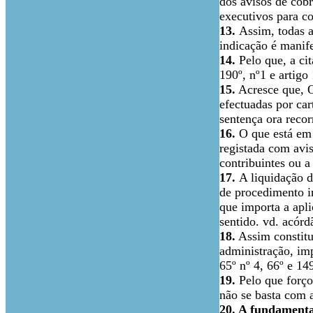
dos avisos de cob
executivos para c
13.
Assim, todas a
indicação é manife
14.
Pelo que, a ci
190º, nº1 e artigo
15.
Acresce que, O 
efectuadas por car
sentença ora recor
16.
O que está em 
registada com avis
contribuintes ou a
17.
A liquidação d
de procedimento i
que importa a apli
sentido. vd. acór
18.
Assim constitui
administração, im
65º nº 4, 66º e 14
19.
Pelo que forços
não se basta com 
20. A fundamenta