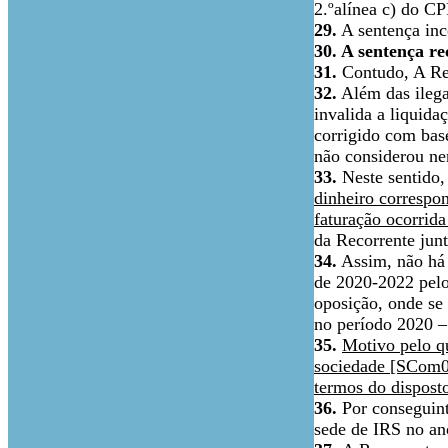
2.ºalínea c) do CP
29.
A sentença inc
30. A sentença r
31.
Contudo, A Rec
32.
Além das ilega
invalida a liquida
corrigido com base
não considerou ne
33.
Neste sentido,
dinheiro correspon
faturação ocorrid
da Recorrente jun
34.
Assim, não há q
de 2020-2022 pelo
oposição, onde se 
no período 2020 –
35.
Motivo pelo qu
sociedade [SCom01
termos do dispost
36.
Por conseguint
sede de IRS no ano