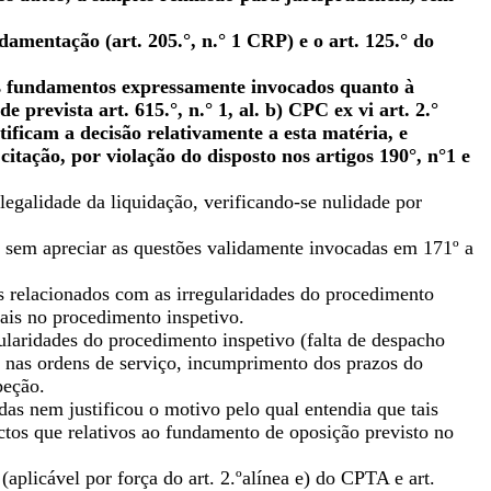
damentação (art. 205.°, n.° 1 CRP) e o art. 125.° do
os fundamentos expressamente invocados quanto à
 prevista art. 615.°, n.° 1, al. b) CPC ex vi art. 2.°
ificam a decisão relativamente a esta matéria, e
itação, por violação do disposto nos artigos 190°, n°1 e
galidade da liquidação, verificando-se nulidade por
ta sem apreciar as questões validamente invocadas em 171º a
s relacionados com as irregularidades do procedimento
iais no procedimento inspetivo.
laridades do procedimento inspetivo (falta de despacho
s nas ordens de serviço, incumprimento dos prazos do
peção.
s nem justificou o motivo pelo qual entendia que tais
tos que relativos ao fundamento de oposição previsto no
aplicável por força do art. 2.ºalínea e) do CPTA e art.