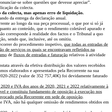
ronunciar-se sobre questões que devesse apreciar”.
licação da colecta.
 da colecta, mas apenas erro de liquidação.
ando da entrega da declaração anual.
nte ao longo da sua peça processual, o que por si só já
 quanto ao conteúdo, que o rendimento coletável apurado e
não corresponde à realidade dos factos e o Tribunal a quo
o, sendo que, inclusive, até os omitiu.
ecorrer do procedimento inspetivo,
que todas as entradas de
ão de serviços os quais se encontravam refletidos na
sumo
de
fluxos de entradas e faturação
relativos à atividade
tata através da efetiva distribuição dos valores recebidos
umos elaborados e apresentados pela Recorrente na sua
 2020-2022 (valor de 352 757,40€) foi devidamente faturado
e 2020 e IVA dos anos de 2020, 2021 e 2022 relativamente à
ível e constituiu fundamento de oposição à execução nos
invocado pela Recorrente em sede de oposição
.
de IVA, não há qualquer omissão de rendimentos obtidos em