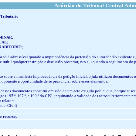
Acórdão do Tribunal Central Admi
 Tributário
MINAR;
UAL;
RADITÓRIO;
r só é admissível quando a improcedência da pretensão do autor for tão evidente e, 
) e inútil qualquer instrução e discussão posterior, isto é, «quando o seguimento do
uízo sobre a manifesta improcedência da petição inicial, o juiz utilizou documentos
 à oponente a oportunidade de se pronunciar sobre esses elementos.
ção desses documentos constitui omissão de um acto exigido por lei que, porque susce
igos 195.º, 197.º, e 199.º do CPC, inquinando a validade dos actos ulteriormente pr
 relatora
Proc. Civil)
o recurso.