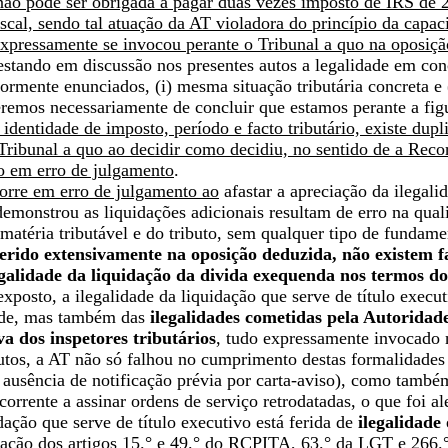
não pode ser obrigada a pagar duas vezes imposto de IRS de 2
iscal, sendo tal atuação da AT violadora do princípio da capac
 expressamente se invocou perante o Tribunal a quo na oposiçã
stando em discussão nos presentes autos a legalidade em concr
ormente enunciados, (i) mesma situação tributária concreta e 
remos necessariamente de concluir que estamos perante a figu
identidade de imposto, período e facto tributário, existe dupli
Tribunal a quo ao decidir como decidiu, no sentido de a Reco
do em erro de julgamento
.
orre em erro de julgamento ao
afastar a apreciação da ilegali
monstrou as liquidações adicionais resultam de erro na qualif
atéria tributável e do tributo, sem qualquer tipo de fundame
rido extensivamente na oposição deduzida, não existem fa
egalidade da liquidação da divida exequenda nos termos do
xposto, a ilegalidade da liquidação que serve de título execut
ade, mas também das
ilegalidades cometidas pela Autoridad
a dos inspetores tributários
, tudo expressamente invocado 
tos, a AT não só falhou no cumprimento destas formalidades 
, ausência de notificação prévia por carta-aviso), como tam
corrente a assinar ordens de serviço retrodatadas, o que foi
ação que serve de título executivo está ferida de
ilegalidade 
lação dos artigos 15.° e 49.° do RCPITA, 63.° da LGT e 266.°