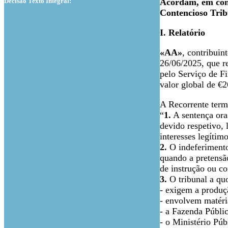
Decisão Texto Integral:
Acordam, em conf
Contencioso Trib
I. Relatório
«AA»
, contribuin
26/06/2025, que re
pelo Serviço de F
valor global de €2
A Recorrente term
“
1.
A sentença ora 
devido respetivo,
interesses legítim
2.
O indeferimento 
quando a pretensã
de instrução ou co
3.
O tribunal a qu
- exigem a produçã
- envolvem matéri
- a Fazenda Públic
- o Ministério Púb