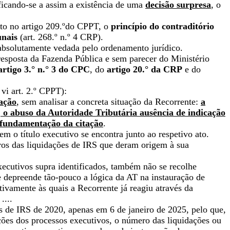
ificando-se a assim a existência de uma
decisão surpresa
, o
sto no artigo 209.ºdo CPPT, o
princípio do contraditório
unais
(art. 268.º n.º 4 CRP).
 absolutamente vedada pelo ordenamento jurídico.
resposta da Fazenda Pública e sem parecer do Ministério
artigo 3.° n.° 3 do CPC
, do
artigo 20.° da CRP
e do
 vi art. 2.º CPPT):
tação
, sem analisar a concreta situação da Recorrente:
a
, o abuso da Autoridade Tributária ausência de indicação
da fundamentação da citação
.
m o título executivo se encontra junto ao respetivo ato.
ros das liquidações de IRS que deram origem à sua
executivos supra identificados, também não se recolhe
 depreende tão-pouco a lógica da AT na instauração de
tivamente às quais a Recorrente já reagiu através da
....
s de IRS de 2020, apenas em 6 de janeiro de 2025, pelo que,
ações dos processos executivos, o número das liquidações ou