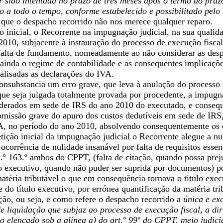
er sido intentada no prazo de três meses após o termo do prazo
 a todo o tempo, conforme estabelecido e possibilitado pelo
a que o despacho recorrido não nos merece qualquer reparo.
o inicial, o Recorrente na impugnação judicial, na sua qualida
010, subjacente à instauração do processo de execução fiscal 
 falta de fundamento, nomeadamente ao não considerar as des
 ainda o regime de contabilidade e as consequentes implicaçõ
nalisadas as declarações do IVA.
onsubstancia um erro grave, que leva à anulação do processo 
ue seja julgada totalmente provada por procedente, a impugna
derados em sede de IRS do ano 2010 do executado, e conseque
omissão grave do apuro dos custos dedutíveis em sede de IRS,
A, no período do ano 2010, absolvendo consequentemente os 
tição inicial da impugnação judicial o Recorrente alegue a nu
 ocorrência de nulidade insanável por falta de requisitos essenc
º 163.º ambos do CPPT, (falta de citação, quando possa prejud
lo executivo, quando não puder ser suprida por documentos) p
atéria tributável o que em consequência tornava o titulo exec
 do título executivo, por errónea quantificação da matéria t
ação, ou seja, e como refere o despacho recorrido a
única e exc
de liquidação que subjaz ao processo de execução fiscal, a di
 elencado sob a alínea a) do art.º 99º do CPPT, meio judici