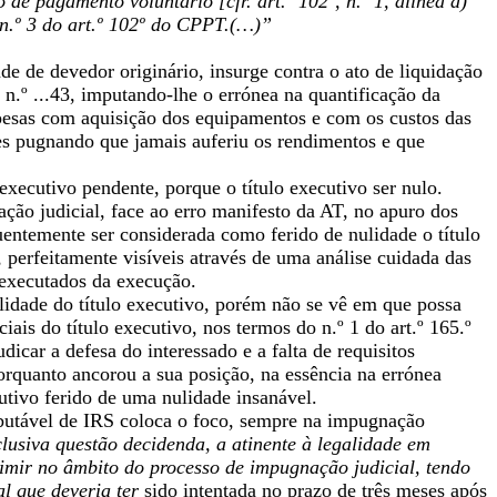
 de pagamento voluntário [cfr. art.º 102º, n.º 1, alínea a)
 n.º 3 do art.º 102º do CPPT.(…)”
de de devedor originário, insurge contra o ato de liquidação
n.º ...43, imputando-lhe o errónea na quantificação da
pesas com aquisição dos equipamentos e com os custos das
es pugnando que jamais auferiu os rendimentos e que
executivo pendente, porque o título executivo ser nulo.
ção judicial, face ao erro manifesto da AT, no apuro dos
ntemente ser considerada como ferido de nulidade o título
 perfeitamente visíveis através de uma análise cuidada das
executados da execução.
lidade do título executivo, porém não se vê em que possa
iais do título executivo, nos termos do n.º 1 do art.º 165.º
icar a defesa do interessado e a falta de requisitos
orquanto ancorou a sua posição, na essência na errónea
utivo ferido de uma nulidade insanável.
ributável de IRS coloca o foco, sempre na impugnação
lusiva questão decidenda, a atinente à legalidade em
rimir no âmbito do processo de impugnação judicial, tendo
al que deveria ter
sido intentada no prazo de três meses após