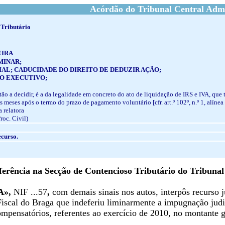
Acórdão do Tribunal Central Admi
 Tributário
EIRA
MINAR;
AL; CADUCIDADE DO DIREITO DE DEDUZIR AÇÃO;
O EXECUTIVO;
tão a decidir, é a da legalidade em concreto do ato de liquidação de IRS e IVA, que
s meses após o termo do prazo de pagamento voluntário [cfr. art.º 102º, n.º 1, alíne
 relatora
Proc. Civil)
curso.
rência na Secção de Contencioso Tributário do Tribunal
A»,
NIF ...57
,
com demais sinais nos autos, interpôs recurso j
iscal do Braga que indeferiu liminarmente a impugnação judic
ompensatórios, referentes ao exercício de 2010, no montante 