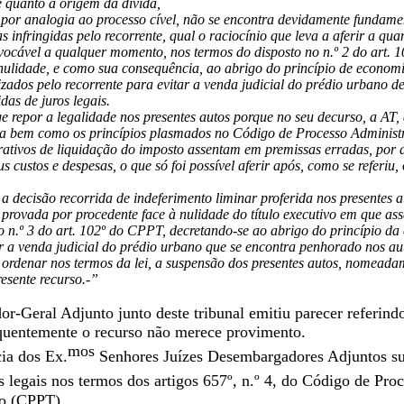
e quanto á origem da dívida,
por analogia ao processo cível, não se encontra devidamente fundamen
 infringidas pelo recorrente, qual o raciocínio que leva a aferir a qu
nvocável a qualquer momento, nos termos do disposto no n.º 2 do art. 
nulidade, e como sua consequência, ao abrigo do princípio de economia
zados pelo recorrente para evitar a venda judicial do prédio urbano de
das de juros legais.
ge repor a legalidade nos presentes autos porque no seu decurso, a AT,
a bem como os princípios plasmados no Código de Processo Administr
rativos de liquidação do imposto assentam em premissas erradas, por a 
 custos e despesas, o que só foi possível aferir após, como se referiu
 a decisão recorrida de indeferimento liminar proferida nos presentes
 provada por procedente face à nulidade do título executivo em que ass
o n.º 3 do art. 102º do CPPT, decretando-se ao abrigo do princípio da 
ar a venda judicial do prédio urbano que se encontra penhorado nos au
 ordenar nos termos da lei, a suspensão dos presentes autos, nomeadame
resente recurso.-”
-Geral Adjunto junto deste tribunal emitiu parecer referindo
equentemente o recurso não merece provimento.
mos
ia dos Ex.
Senhores Juízes Desembargadores Adjuntos su
s legais nos termos dos artigos 657º, n.º 4, do Código de Pro
io (CPPT).