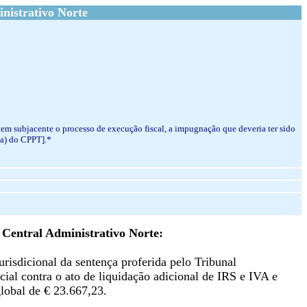
nistrativo Norte
 tem subjacente o processo de execução fiscal, a impugnação que deveria ter sido
a a) do CPPT].*
 Central Administrativo Norte:
urisdicional da sentença proferida pelo Tribunal
ial contra o ato de liquidação adicional de IRS e IVA e
global de € 23.667,23.