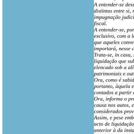
A entender-se des
distintas entre si
impugnação judici
fiscal.
A entender-se, po
exclusivo, com a 
que aqueles conve
importará, nesse c
Trata-se, in casu,
liquidação que su
elencado sob a alí
patrimoniais e out
Ora, como é sabid
portanto, àquela 
contados a partir
Ora, informa o pr
causa nos autos, 
considerados prov
Assim, e pese emb
acto de liquidaçã
anterior à da ins