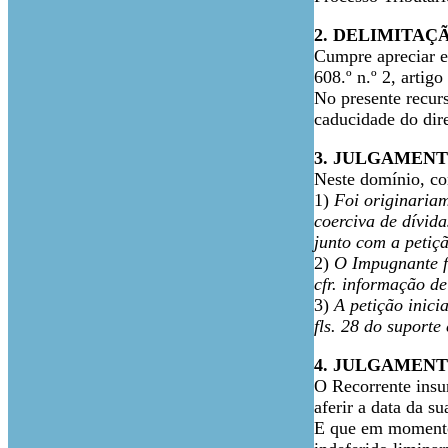
2. DELIMITAÇ
Cumpre apreciar e 
608.º n.º 2, artig
No presente recurs
caducidade do dire
3. JULGAMENT
Neste domínio, co
1)
Foi originariam
coerciva de dívid
junto com a petiçã
2)
O Impugnante fo
cfr. informação de
3)
A petição inici
fls. 28 do suporte
4. JULGAMENT
O Recorrente insur
aferir a data da s
E que em momento 