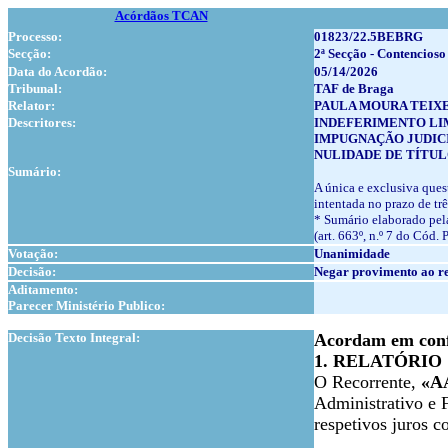
Acórdãos TCAN
Processo:
01823/22.5BEBRG
Secção:
2ª Secção - Contencioso
Data do Acordão:
05/14/2026
Tribunal:
TAF de Braga
Relator:
PAULA MOURA TEIX
Descritores:
INDEFERIMENTO LI
IMPUGNAÇÃO JUDICI
NULIDADE DE TÍTUL
Sumário:
A única e exclusiva ques
intentada no prazo de trê
* Sumário elaborado pela
(art. 663º, n.º 7 do Cód. 
Votação:
Unanimidade
Decisão:
Negar provimento ao re
Aditamento:
Parecer Ministério Publico:
1
Decisão Texto Integral:
Acordam em confe
1. RELATÓRIO
O Recorrente,
«A
Administrativo e F
respetivos juros c