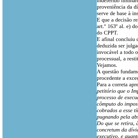
indeferido liminar
proveniência da d
serve de base à in
E que a decisão re
art.º 163º al. e) 
do CPPT.
E afinal concluiu 
deduzida ser julga
invocável a todo 
processual, a rest
Vejamos.
A questão fundamen
procedente a exceç
Para a correta apr
petitório que o I
processo de execuç
cômputo do imposto
cobrados a esse tí
pugnando pela abs
Do que se retira, 
concretum da dívi
executivo, e quant