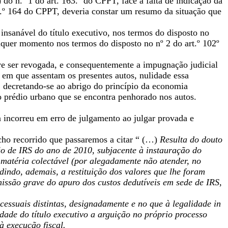
 do n.º 1 do art. 163.º do CPPT, face à falta de indicação da
.º 164 do CPPT, deveria constar um resumo da situação que
 insanável do título executivo, nos termos do disposto no
ualquer momento nos termos do disposto no nº 2 do art.º 102º
eve ser revogada, e consequentemente a impugnação judicial
o em que assentam os presentes autos, nulidade essa
, decretando-se ao abrigo do princípio da economia
 do prédio urbano que se encontra penhorado nos autos.
a incorreu em erro de julgamento ao julgar provada e
acho recorrido que passaremos a citar “ (…)
Resulta do douto
ão de IRS do ano de 2010, subjacente à instauração do
a matéria colectável (por alegadamente não atender, no
dindo, ademais, a restituição dos valores que lhe foram
omissão grave do apuro dos custos dedutíveis em sede de IRS,
cessuais distintas, designadamente e no que à legalidade in
ade do título executivo a arguição no próprio processo
à execução fiscal.