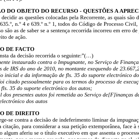
ÃO DO OBJETO DO RECURSO - QUESTÕES A APREC
decidir as questões colocadas pela Recorrente, as quais são d
o 635.º, n.º 4 e 639.º n.º 1, todos do Código de Processo Civi
o são as de saber se a sentença recorrida incorreu em erro de
ito de ação.
O DE FACTO
nsta da decisão recorrida o seguinte:”(…)
ente instaurado contra o Impugnante, no Serviço de Finanças 
as de IRS do ano de 2010, no montante exequendo de 23.667,2
o inicial e da informação de fls. 35 do suporte electrónico do
i citado pessoalmente para os termos do processo de execuçã
 fls. 35 do suporte electrónico dos autos;
al dos presentes autos foi remetida ao Serviço de[F]inanças d
 electrónico dos autos
O DE DIREITO
ge-se contra a decisão de indeferimento liminar da impugnaçã
ua citação, para considerar a sua petição extemporânea, face à
algum aferiu se o título executivo em que assenta o processo