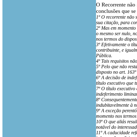
O Recorrente não 
conclusões que s
1º O recorrente não 
sua citação, para co
2º Mas em momento al
o mesmo ser nulo, no
nos termos do dispos
3º Efetivamente o tít
contribuinte, e igua
Pública.
4º Tais requisitos nã
5º Pelo que não rest
disposto no art. 163º
6º A decisão de inde
título executivo que t
7º O título executivo
indeferimento limina
8º Consequentemente
indubitavelmente à nu
9º A exceção perentó
momento nos termos 
10º O que aliás resul
notável do interessad
11º A caducidade ref