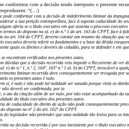
se conformou com a decisão tendo interposto o presente recur
e reproduzem: “(…)
se pode conformar com a decisão de indeferimento liminar da impugnaçã
nsiderar a sua petição extemporânea, face à suposta caducidade do seu 
gum aferiu se o título executivo em que assenta o processo executivo 
s termos do disposto na al. e) do n.º 1 do art. 163 do CPPT, face à f
to no art. 164 do CPPT, deveria constar um resumo da situação que se
ulo executivo deveria referir os fundamentos e a base da dívida exeque
lmente quais os direitos e deveres do cidadão, para se defender e em 
o se encontram verificados nos presentes autos.
am dúvidas que a decisão recorrida veio impedir o Recorrente de ver dis
 al. e) do n.º 1, n.º 2, 164º, 165º n.º 1 al. b) do CPPT, invocável a q
ferimento liminar recorrida deve consequentemente ser revogada por s
utela os presentes autos é nulo.
 em si, é nulo e não pode tal nulidade ser sanada porque viola os direi
r não deverá ser confirmada, por ta
, o ato da citação além de ser nulo, por não estar acompanhado da s
lidade do título executivo dos presentes autos.
ria de caducidade do direito de ação não pode consequentemente proce
do disposto no nº 2 do art. 102º do CPPT.
ta do legislador não pretender que uma nulidade tão lesiva para os int
o.
erida na decisão recorrida é por isso inexistente por o título execut