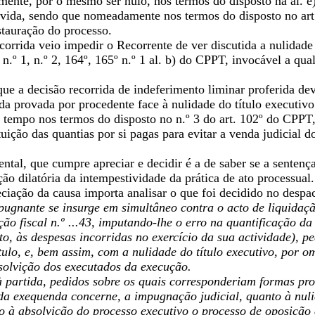
mente, por o mesmo ser nulo, nos termos do disposto na al. e)
ívida, sendo que nomeadamente nos termos do disposto no art
stauração do processo.
corrida veio impedir o Recorrente de ver discutida a nulidade
do n.º 1, n.º 2, 164º, 165º n.º 1 al. b) do CPPT, invocável a q
que a decisão recorrida de indeferimento liminar proferida d
da provada por procedente face à nulidade do título executiv
o tempo nos termos do disposto no n.º 3 do art. 102º do CPPT
ituição das quantias por si pagas para evitar a venda judicial
tal, que cumpre apreciar e decidir é a de saber se a sentenç
ão dilatória da intempestividade da prática de ato processual.
eciação da causa importa analisar o que foi decidido no desp
mpugnante se insurge em simultâneo contra o acto de liquidaç
ão fiscal n.º ...43, imputando-lhe o erro na quantificação d
, às despesas incorridas no exercício da sua actividade), pe
tulo, e, bem assim, com a nulidade do título executivo, por 
olvição dos executados da execução.
à partida, pedidos sobre os quais corresponderiam formas pro
da exequenda concerne, a impugnação judicial, quanto à nulid
o à absolvição do processo executivo o processo de oposição 