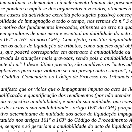
temporânea, a demandar o indeferimento liminar da presente
se pondere a hipótese dos argumentos invocados, atinentes à 
aos custos da actividade exercida pelo sujeito passivo) cons
ibilidade de impugnação a todo o tempo, nos termos do n.º 3 
s motivo dos fundamentos invocados, atinentes ao erro na qual
erem geradores de uma mera e eventual anulabilidade do acto
s 161º a 163º do novo CPA). Com efeito, constitui ilegalidade
luem os actos de liquidação de tributos, como aqueles aqui o
is, que poderá corresponder em abstracto à anulabilidade ou 
rvada às situações mais gravosas, sendo pois a anulabilidade
e do n.º 1 deste último preceito, são anuláveis os "actos ad
plicáveis para cuja violação se não preveja outra sanção", c
 Cadilha, Comentário ao Código de Processo nos Tribunais Ad
manifesto que os vícios que o Impugnante imputa ao acto de 
ualificação e quantificação dos rendimentos (por não atender 
 da respectiva anulabilidade, e não da sua nulidade, que con
de dos actos a sua anulabilidade - artigo 163º do CPA) porq
tivo determinante de nulidade dos actos de liquidação impugn
statuído nos artigos 161º a 163º do Código do Procedimento A
em, sempre e só gerariam a anulabilidade do acto de liquida