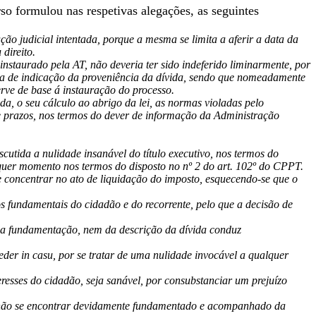
so formulou nas respetivas alegações, as seguintes
o judicial intentada, porque a mesma se limita a aferir a data da
direito.
instaurado pela AT, não deveria ter sido indeferido liminarmente, por
alta de indicação da proveniência da dívida, sendo que nomeadamente
rve de base á instauração do processo.
nda, o seu cálculo ao abrigo da lei, as normas violadas pelo
que prazos, nos termos do dever de informação da Administração
cutida a nulidade insanável do título executivo, nos termos do
ualquer momento nos termos do disposto no nº 2 do art. 102º do CPPT.
e concentrar no ato de liquidação do imposto, esquecendo-se que o
tos fundamentais do cidadão e do recorrente, pelo que a decisão de
ua fundamentação, nem da descrição da dívida conduz
der in casu, por se tratar de uma nulidade invocável a qualquer
eresses do cidadão, seja sanável, por consubstanciar um prejuízo
ivo não se encontrar devidamente fundamentado e acompanhado da