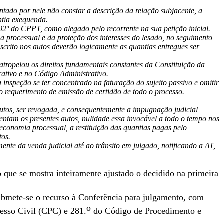
tado por nele não constar a descrição da relação subjacente, a
antia exequenda.
102º do CPPT, como alegado pelo recorrente na sua petição inicial.
 processual e da proteção dos interesses do lesado, no seguimento
scrito nos autos deverão logicamente as quantias entregues ser
 atropelou os direitos fundamentais constantes da Constituição da
ativo e no Código Administrativo.
inspeção se ter concentrado na faturação do sujeito passivo e omitir
, o requerimento de emissão de certidão de todo o processo.
 autos, ser revogada, e consequentemente a impugnação judicial
entam os presentes autos, nulidade essa invocável a todo o tempo nos
economia processual, a restituição das quantias pagas pelo
tos.
nte da venda judicial até ao trânsito em julgado, notificando a AT,
 que se mostra inteiramente ajustado o decidido na primeira
bmete-se o recurso à Conferência para julgamento, com
o
cesso Civil (CPC) e 281.
do Código de Procedimento e