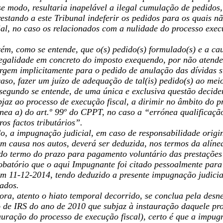
se modo, resultaria inapelável a ilegal cumulação de pedido
, restando a este Tribunal indeferir os pedidos para os quais 
al, no caso os relacionados com a nulidade do processo exec
rém, como se entende, que o(s) pedido(s) formulado(s) e a ca
legalidade em concreto do imposto exequendo, por não atende
rgem implicitamente para o pedido de anulação das dívidas su
aso, fazer um juízo de adequação de tal(is) pedido(s) ao mei
 segundo se entende, de uma única e exclusiva questão decide
bjaz ao processo de execução fiscal, a dirimir no âmbito do
nea a) do art.º 99º do CPPT, no caso a “errónea qualificação
ros factos tributários”.
o, a impugnação judicial, em caso de responsabilidade origi
em causa nos autos, deverá ser deduzida, nos termos da alínea
 do termo do prazo para pagamento voluntário das prestações t
obatório que o aqui Impugnante foi citado pessoalmente para 
em 11-12-2014, tendo deduzido a presente impugnação judicial
ados.
ora, atento o hiato temporal decorrido, se conclua pela desn
o de IRS do ano de 2010 que subjaz à instauração daquele pr
tauração do processo de execução fiscal), certo é que a impu