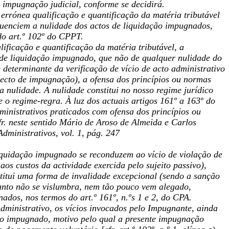
 impugnação judicial, conforme se decidirá.
errónea qualificação e quantificação da matéria tributável
equenciem a nulidade dos actos de liquidação impugnados,
do art.º 102º do CPPT.
ificação e quantificação da matéria tributável, a
 de liquidação impugnado, que não de qualquer nulidade do
 determinante da verificação de vício de acto administrativo
bjecto de impugnação), a ofensa dos princípios ou normas
a nulidade. A nulidade constitui no nosso regime jurídico
 o regime-regra. À luz dos actuais artigos 161º a 163º do
ministrativos praticados com ofensa dos princípios ou
fr. neste sentido Mário de Aroso de Almeida e Carlos
ministrativos, vol. 1, pág. 247
liquidação impugnado se reconduzem ao vício de violação de
aos custos da actividade exercida pelo sujeito passivo),
stitui uma forma de invalidade excepcional (sendo a sanção
uanto não se vislumbra, nem tão pouco vem alegado,
ados, nos termos do art.º 161º, n.ºs 1 e 2, do CPA.
dministrativo, os vícios invocados pelo Impugnante, ainda
ção impugnado, motivo pelo qual a presente impugnação