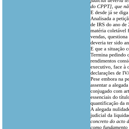
judicial deveria t
do CPPT], que não
E desde já se dig
Analisada a petiçã
de IRS do ano de 2
matéria coletável
vendas, questiona
deveria ter sido a
E que a situação c
Termina pedindo q
rendimentos consi
executivo, face à 
declarações de IV
Pese embora na pe
assentar a alegada
conjugado com art.
essenciais do títu
quantificação da m
A alegada nulidade
judicial da liquid
concreto do acto 
como fundamento o