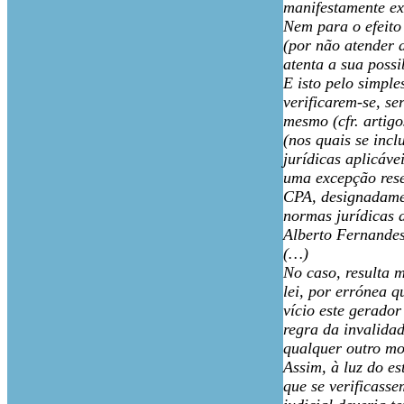
manifestamente ex
Nem para o efeito 
(por não atender 
atenta a sua poss
E isto pelo simple
verificarem-se, s
mesmo (cfr. artigo
(nos quais se inc
jurídicas aplicáve
uma excepção rese
CPA, designadament
normas jurídicas a
Alberto Fernandes
(…)
No caso, resulta 
lei, por errónea q
vício este gerador
regra da invalida
qualquer outro mo
Assim, à luz do e
que se verificass