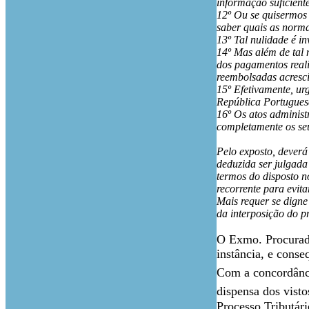
informação suficient
12º Ou se quisermos 
saber quais as normas
13º Tal nulidade é i
14º Mas além de tal 
dos pagamentos reali
reembolsadas acresci
15º Efetivamente, ur
República Portugues
16º Os atos administ
completamente os seus
Pelo exposto, deverá
deduzida ser julgada
termos do disposto n
recorrente para evit
Mais requer se digne
da interposição do p
O Exmo. Procurador
instância, e cons
Com a concordânc
dispensa dos visto
Processo Tributár