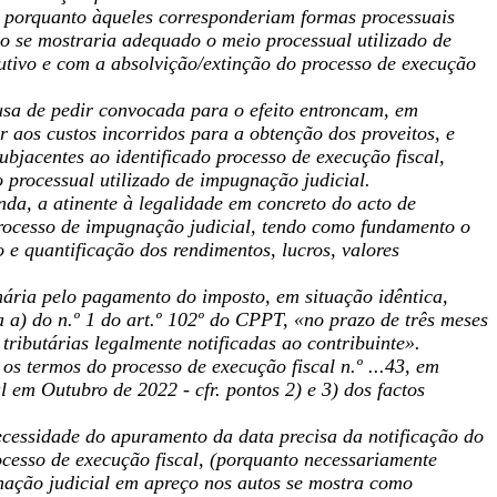
s, porquanto àqueles corresponderiam formas processuais
não se mostraria adequado o meio processual utilizado de
utivo e com a absolvição/extinção do processo de execução
usa de pedir convocada para o efeito entroncam, em
r aos custos incorridos para a obtenção
dos proveitos, e
bjacentes ao identificado processo de execução fiscal,
o processual utilizado de impugnação judicial.
nda, a atinente à legalidade em concreto do acto de
 processo de impugnação judicial, tendo como fundamento o
 e quantificação dos rendimentos, lucros, valores
nária pelo pagamento do imposto, em situação idêntica,
 a) do n.º 1 do art.º 102º do CPPT, «no prazo de três meses
ributárias legalmente notificadas ao contribuinte».
os termos do processo de execução fiscal n.º ...43, em
 em Outubro de 2022 - cfr. pontos 2) e 3) dos factos
ecessidade do apuramento da data precisa da notificação do
ocesso de execução fiscal, (porquanto necessariamente
gnação judicial em apreço nos autos se mostra como