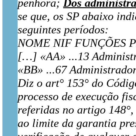
penhora;
Dos administr
se que, os SP abaixo ind
seguintes períodos:
NOME NIF FUNÇÕES PE
[…] «AA» ...13 Administr
«BB» ...67 Administrado
Diz o art° 153° do Códig
processo de execução fisc
referidas no artigo 148°
ao limite da garantia pr