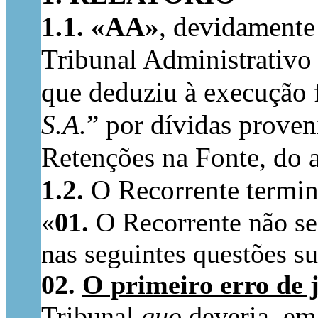
1.1.
«AA»
, devidamente
Tribunal Administrativo 
que deduziu à execução fi
S.A.
” por dívidas proven
Retenções na Fonte, do a
1.2.
O Recorrente termin
«
01.
O Recorrente não se 
nas seguintes questões su
02.
O primeiro erro de 
Tribunal
quo
deveria, em 