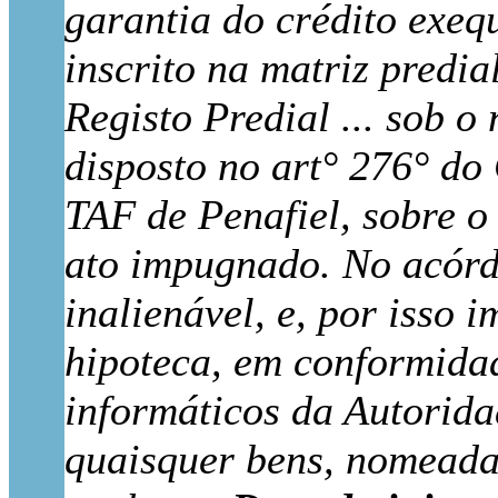
garantia do crédito exeq
inscrito na matriz predia
Registo Predial ... sob o
disposto no art° 276° do
TAF de Penafiel, sobre o
ato impugnado. No acórdã
inalienável, e, por isso
hipoteca, em conformida
informáticos da Autorida
quaisquer bens, nomeadam