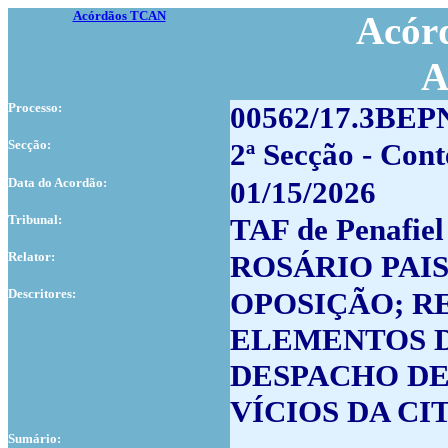
Acórdãos TCAN
Acórd
A
Processo:
00562/17.3BEP
Secção:
2ª Secção - Cont
Data do Acordão:
01/15/2026
Tribunal:
TAF de Penafiel
Relator:
ROSÁRIO PAI
Descritores:
OPOSIÇÃO; R
ELEMENTOS D
DESPACHO DE
VÍCIOS DA CI
Sumário: