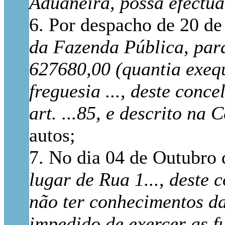
Aduaneira, possa efectu
6. Por despacho de 20 d
da Fazenda Pública, par
627680,00 (quantia exeque
freguesia ..., deste conc
art. ...85, e descrito na 
autos;
7. No dia 04 de Outubro 
lugar de Rua 1..., deste
não ter conhecimentos da 
impedido de exercer as f