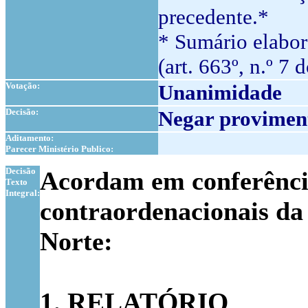
precedente.*
* Sumário elabor
(art. 663º, n.º 7 
Votação:
Unanimidade
Decisão:
Negar proviment
Aditamento:
Parecer Ministério Publico:
1
Decisão
Acordam em conferência 
Texto
Integral:
contraordenacionais da
Norte:
1. RELATÓRIO