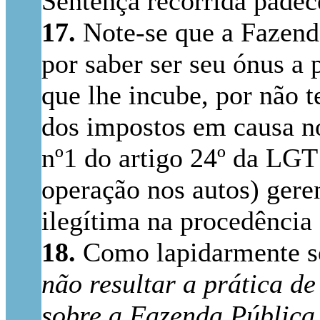
Sentença recorrida padec
17.
Note-se que a Fazenda 
por saber ser seu ónus a 
que lhe incube, por não 
dos impostos em causa nos
nº1 do artigo 24º da LGT
operação nos autos) gere
ilegítima na procedência
18.
Como lapidarmente se
não resultar a prática d
sobre a Fazenda Pública,