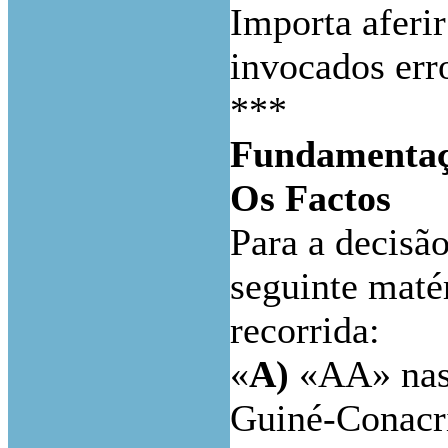
Importa aferir
invocados err
***
Fundamenta
Os Factos
Para a decisão
seguinte matér
recorrida:
«
A)
«AA» nas
Guiné-Conacri 