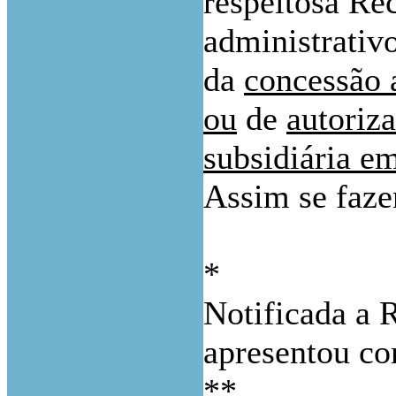
respeitosa Re
administrativ
da
concessão a
ou
de
autoriz
subsidiária e
Assim se faze
*
Notificada a 
apresentou co
**