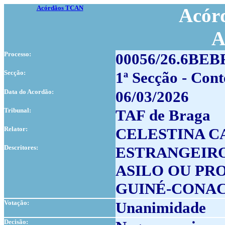
Acórdãos TCAN
Acórd
A
Processo:
00056/26.6BE
Secção:
1ª Secção - Con
Data do Acordão:
06/03/2026
Tribunal:
TAF de Braga
Relator:
CELESTINA C
Descritores:
ESTRANGEIR
ASILO OU PR
GUINÉ-CONAC
Votação:
Unanimidade
Decisão: