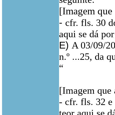
[Imagem que a
-
cfr. fls. 30 
aqui se dá po
E)
A 03/09/20
n.º ...25, da q
“
[Imagem que a
- cfr. fls. 32 
teor aqui se d