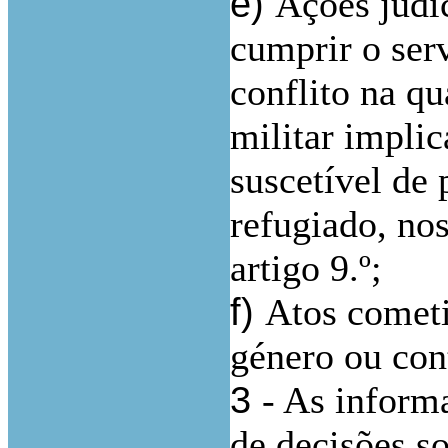
e)
Ações judic
cumprir o ser
conflito na q
militar implic
suscetível de 
refugiado, nos
artigo 9.º;
f)
Atos cometi
género ou con
3
- As inform
de decisões so