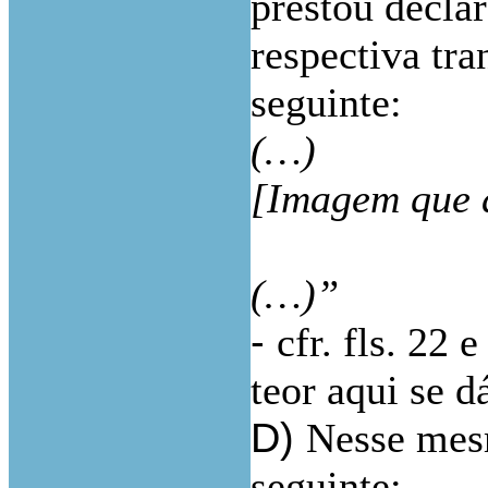
prestou declar
respectiva tra
seguinte:
(…)
[Imagem que a
(…)”
-
cfr. fls. 22 
teor aqui se d
D)
Nesse mesm
seguinte: