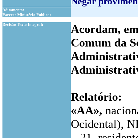
Negar proviment
Aditamento:
Parecer Ministério Publico:
1
Decisão Texto Integral:
Acordam, em 
Comum da Se
Administrati
Administrati
Relatório:
«AA»,
nacion
Ocidental), NI
...21, resident