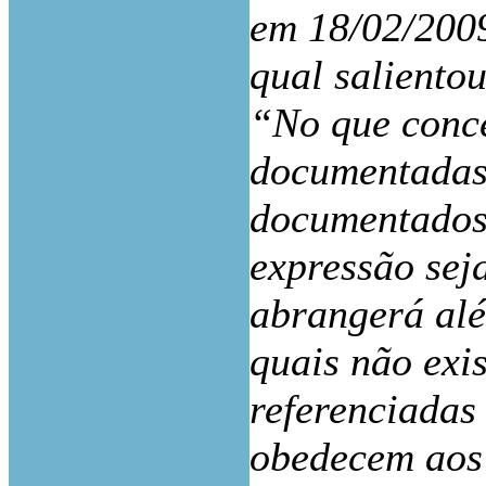
em 18/02/2009
qual saliento
“No que conce
documentadas
documentados»
expressão sej
abrangerá alé
quais não ex
referenciada
obedecem aos r