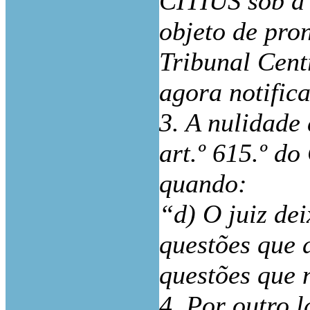
CITIUS sob a 
objeto de pro
Tribunal Cent
agora notific
3. A nulidade 
art.º 615.º d
quando:
“d) O juiz de
questões que 
questões que 
4. Por outro 