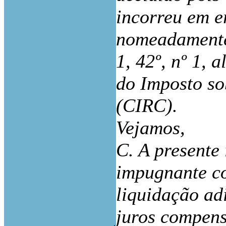
incorreu em e
nomeadamente 
1, 42º, nº 1, 
do Imposto so
(CIRC).
Vejamos,
C. A presente
impugnante co
liquidação ad
juros compensa