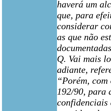
haverá um alc
que, para efei
considerar c
as que não es
documentadas
Q. Vai mais l
adiante, refer
“Porém, com o
192/90, para 
confidenciais