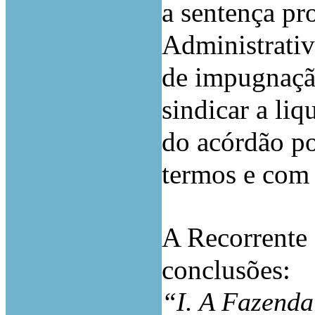
a sentença pr
Administrativ
de impugnação
sindicar a li
do acórdão po
termos e com 
A Recorrente 
conclusões:
“I. A Fazenda