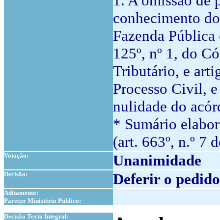
1. A omissão de 
conhecimento do 
Fazenda Pública 
125º, nº 1, do C
Tributário, e art
Processo Civil, 
nulidade do acór
* Sumário elabor
(art. 663º, n.º 7 
Votação:
Unanimidade
Decisão:
Deferir o pedido
Aditamento:
Parecer Ministério Publico:
1
Decisão Texto Integral: