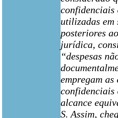
confidenciai
utilizadas em 
posteriores a
jurídica, con
“despesas nã
documentalmen
empregam as e
confidenciai
alcance equiv
S. Assim, che