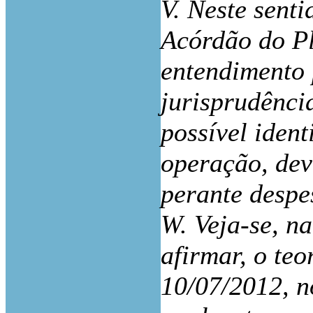
V. Neste senti
Acórdão do Pl
entendimento 
jurisprudênci
possível ident
operação, dev
perante desp
W. Veja-se, n
afirmar, o te
10/07/2012, n