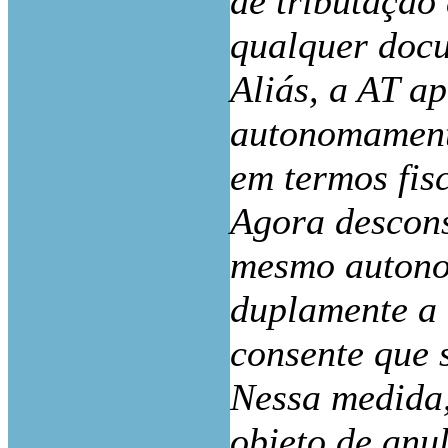
de tributação
qualquer docu
Aliás, a AT a
autonomamente
em termos fisc
Agora descons
mesmo autono
duplamente a 
consente que s
Nessa medida,
objeto de anu