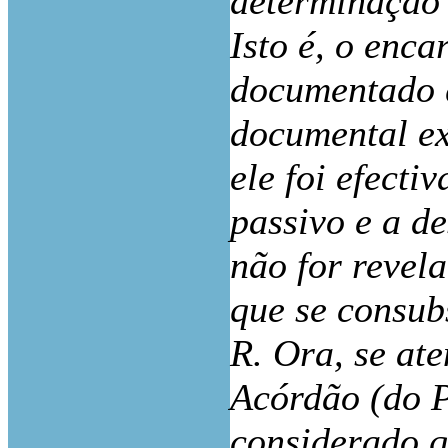
determinação 
Isto é, o enc
documentado 
documental ex
ele foi efecti
passivo e a d
não for revel
que se consub
R. Ora, se at
Acórdão (do P
considerado q