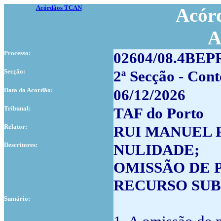
Acórdãos TCAN
Acórd
A
Processo:
02604/08.4BEP
Secção:
2ª Secção - Cont
Data do Acordão:
06/12/2026
Tribunal:
TAF do Porto
Relator:
RUI MANUEL 
Descritores:
NULIDADE;
OMISSÃO DE 
RECURSO SUB
Sumário: