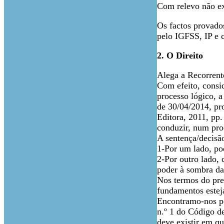
Com relevo não ex
Os factos provado
pelo IGFSS, IP e 
2. O Direito
Alega a Recorrente
Com efeito, consi
processo lógico, a
de 30/04/2014, pr
Editora, 2011, pp
conduzir, num proc
A sentença/decisã
1-Por um lado, pod
2-Por outro lado, 
poder à sombra da 
Nos termos do prec
fundamentos estej
Encontramo-nos pe
n.º 1 do Código de
deve existir em q