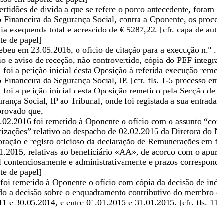
ertidões de dívida a que se refere o ponto antecedente, foram
 Financeira da Segurança Social, contra a Oponente, os processos
tia exequenda total e acrescido de € 5287,22. [cfr. capa de au
te de papel]
eu em 23.05.2016, o ofício de citação para a execução n.º .......
cio e aviso de receção, não controvertido, cópia do PEF integ
foi a petição inicial desta Oposição à referida execução rem
o Financeira da Segurança Social, IP. [cfr. fls. 1-5 processo e
foi a petição inicial desta Oposição remetido pela Secção de
rança Social, IP ao Tribunal, onde foi registada a sua entrad
provado que,
.02.2016 foi remetido à Oponente o ofício com o assunto “co
otizações” relativo ao despacho de 02.02.2016 da Diretora do
oração e registo oficioso da declaração de Remunerações em f
1.2015, relativas ao beneficiário «AA», de acordo com o ap
el contenciosamente e administrativamente e prazos corresponde
te de papel]
foi remetido à Oponente o ofício com cópia da decisão de ind
do a decisão sobre o enquadramento contributivo do membro d
11 e 30.05.2014, e entre 01.01.2015 e 31.01.2015. [cfr. fls. 