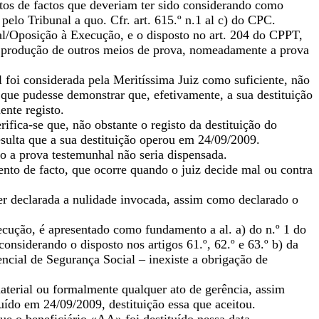
os de factos que deveriam ter sido considerando como
pelo Tribunal a quo. Cfr. art. 615.º n.1 al c) do CPC.
al/Oposição à Execução, e o disposto no art. 204 do CPPT,
a produção de outros meios de prova, nomeadamente a prova
 foi considerada pela Meritíssima Juiz como suficiente, não
que pudesse demonstrar que, efetivamente, a sua destituição
ente registo.
ifica-se que, não obstante o registo da destituição do
esulta que a sua destituição operou em 24/09/2009.
io a prova testemunhal não seria dispensada.
mento de facto, que ocorre quando o juiz decide mal ou contra
ser declarada a nulidade invocada, assim como declarado o
ecução, é apresentado como fundamento a al. a) do n.º 1 do
 considerando o disposto nos artigos 61.º, 62.º e 63.º b) da
cial de Segurança Social – inexiste a obrigação de
terial ou formalmente qualquer ato de gerência, assim
uído em 24/09/2009, destituição essa que aceitou.