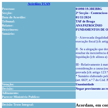
Acórdãos TCAN
Processo:
01098/19.3BEBRG
Secção:
2ª Secção - Contencioso
Data do Acordão:
01/11/2024
Tribunal:
TAF de Braga
Relator:
ANA PATROCÍNIO
Descritores:
FUNDAMENTOS DE O
Sumário:
I – A invocada ilegalida
execução fiscal [cfr. arti
II - Se a alegação que d
resultar da inexistência 
liquidação [cfr. alínea 
III - Relativamente à mat
consideração a causa (ou 
provada [cfr. artigo 123.º
* Sumário elaborado pela
(art. 663º, n.º 7 do Cód. 
Votação:
Unanimidade
Decisão:
Negar provimento ao re
Aditamento:
Parecer Ministério Publico:
1
Decisão Texto Integral:
Acordam, em conf