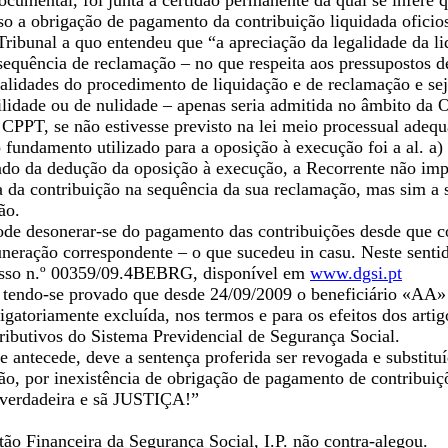
umental, foi junta a certidão permanente da qual se infere q
sso a obrigação de pagamento da contribuição liquidada oficios
Tribunal a quo entendeu que “a apreciação da legalidade da l
sequência de reclamação – no que respeita aos pressupostos d
malidades do procedimento de liquidação e de reclamação e se
bilidade ou de nulidade – apenas seria admitida no âmbito da
 CPPT, se não estivesse previsto na lei meio processual adequ
o fundamento utilizado para a oposição à execução foi a al. a) d
ndo da dedução da oposição à execução, a Recorrente não imp
a da contribuição na sequência da sua reclamação, mas sim a 
ão.
de desonerar-se do pagamento das contribuições desde que com
neração correspondente – o que sucedeu in casu. Neste sentid
esso n.º 00359/09.4BEBRG, disponível em
www.dgsi.pt
 tendo-se provado que desde 24/09/2009 o beneficiário «AA» 
igatoriamente excluída, nos termos e para os efeitos dos artig
ibutivos do Sistema Previdencial de Segurança Social.
e antecede, deve a sentença proferida ser revogada e substit
o, por inexistência de obrigação de pagamento de contribuiçõe
 verdadeira e sã JUSTIÇA!”
tão Financeira da Segurança Social, I.P. não contra-alegou.