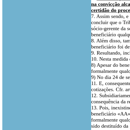
na convicção alca
certidão do proce
7. Assim sendo, e
concluir que o Tr
sócio-gerente da 
beneficiário qualq
8. Além disso, ta
beneficiário foi de
9. Resultando, inc
10. Nesta medida 
8) Apesar do bene
formalmente qualq
9) No dia 24 de se
11. E, consequent
cotizações. Cfr. ar
12. Subsidiariame
consequência da re
13. Pois, inexisti
beneficiário «AA»
formalmente qualq
sido destituído da