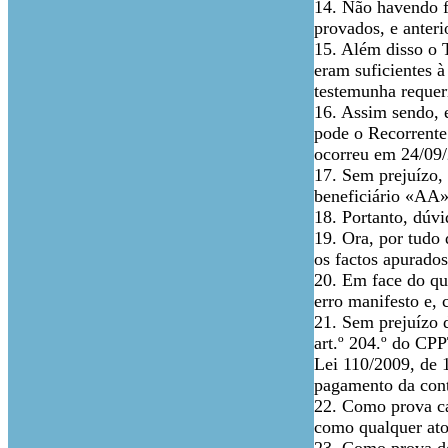
14. Não havendo f
provados, e anteri
15. Além disso o 
eram suficientes 
testemunha requer
16. Assim sendo, e
pode o Recorrente
ocorreu em 24/09/
17. Sem prejuízo, 
beneficiário «AA» 
18. Portanto, dúvi
19. Ora, por tudo 
os factos apurados
20. Em face do qu
erro manifesto e, 
21. Sem prejuízo 
art.º 204.º do CPP
Lei 110/2009, de 
pagamento da cont
22. Como prova ca
como qualquer ato 