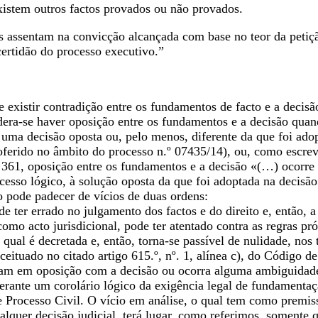
istem outros factos provados ou não provados.
s assentam na convicção alcançada com base no teor da petiçã
certidão do processo executivo.”
 existir contradição entre os fundamentos de facto e a decisã
dera-se haver oposição entre os fundamentos e a decisão qu
 uma decisão oposta ou, pelo menos, diferente da que foi ado
oferido no âmbito do processo n.º 07435/14), ou, como escr
. 361, oposição entre os fundamentos e a decisão «(…) ocorr
esso lógico, à solução oposta da que foi adoptada na decisão
o pode padecer de vícios de duas ordens:
e ter errado no julgamento dos factos e do direito e, então, 
como acto jurisdicional, pode ter atentado contra as regras pr
qual é decretada e, então, torna-se passível de nulidade, nos
eituado no citado artigo 615.º, nº. 1, alínea c), do Código d
am em oposição com a decisão ou ocorra alguma ambiguidade o
rante um corolário lógico da exigência legal de fundamentaçã
 Processo Civil. O vício em análise, o qual tem como premiss
ualquer decisão judicial, terá lugar, como referimos, soment