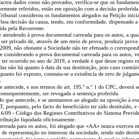
actos dados como não provados, verifica-se que os fundament
ormente referidos, estão em oposição com a decisão proferida 
Tribunal considerou os fundamentos alegados na Petição inici
à boa decisão da causa, tendo, em conformidade, dispensado 
ida pela Recorrente.
 atendendo à prova documental carreada para os autos, a qual
 ser privado de, através de um meio de prova, produzir prova 
2009, não obstante a Sociedade não ter efetuado o correspond
e considerando a prova documental carreada para os autos, ver
ter ocorrido no ano de 2019, a verdade é que desse registo r
das não há quanto à data da sua destituição, pois caso contrár
quanto foi exposto, constata-se a existência de erro de julga
.
e antecede, e nos termos do art. 195.º n.º 1 do CPC, deverá 
consequentemente, ser revogada a sentença proferida.
do que antecede, e se atentarmos ao alegado na oposição à ex
T, porquanto, pelo facto do beneficiário ter sido destituído, e
16/09 - Código dos Regimes Contributivos do Sistema Previden
ribuição liquidada oficiosamente.
rreada para os autos, foi alegado que «AA» nunca exerceu ma
de representação no interesse da sociedade, tendo sido destit