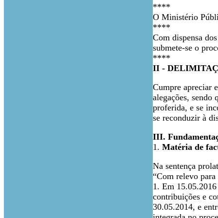
****
O Ministério Públi
****
Com dispensa dos v
submete-se o proc
****
II - DELIMIT
Cumpre apreciar e 
alegações, sendo q
proferida, e se in
se reconduzir à d
III. Fundamenta
1.
Matéria de fac
Na sentença prolat
“Com relevo para 
1. Em 15.05.2016 fo
contribuições e c
30.05.2014, e ent
integrada no proc