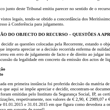
co junto deste Tribunal emitiu parecer no sentido de o recur
istos legais, tendo-se obtido a concordância dos Meritíssimo
esso à Conferência para julgamento.
AÇÃO DO OBJECTO DO RECURSO – QUESTÕES A AP
decidir as questões colocadas pela Recorrente, estando o obj
ue importa apreciar se a decisão recorrida enferma de nulida
correu em erro de julgamento de facto e de direito ao julgar 
iscussão da legalidade em concreto da emissão dos actos de l
ção
to
ada em primeira instância foi proferida decisão da matéria de
o que aqui se impõe apreciar e decidir, encontram-se documen
ram emitidas pelo Instituto da Segurança Social, IP, as certidõ
otizações, respetivamente, nos valores de € 2,90, € 2989,07 e
re 01.01.2015 e 31.01.2015 em que figura como devedora a ora
esso em suporte de papel]