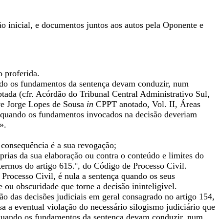
o inicial, e documentos juntos aos autos pela Oponente e
o proferida.
ando os fundamentos da sentença devam conduzir, num
ptada (cfr. Acórdão do Tribunal Central Administrativo Sul,
eve Jorge Lopes de Sousa
in
CPPT anotado, Vol. II, Áreas
e quando os fundamentos invocados na decisão deveriam
».
a consequência é a sua revogação;
óprias da sua elaboração ou contra o conteúdo e limites do
 termos do artigo 615.º, do Código de Processo Civil.
e Processo Civil, é nula a sentença quando os seus
u obscuridade que torne a decisão ininteligível.
o das decisões judiciais em geral consagrado no artigo 154,
a a eventual violação do necessário silogismo judiciário que
e quando os fundamentos da sentença devam conduzir, num