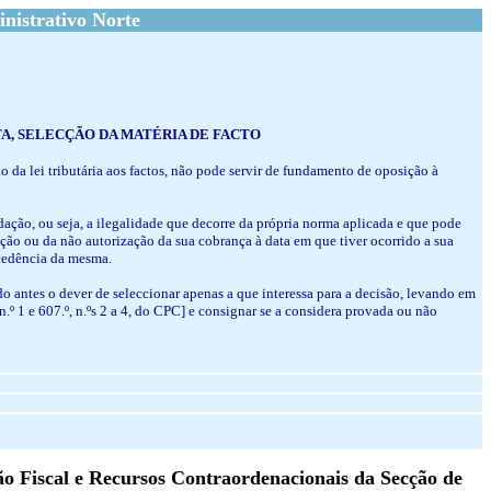
nistrativo Norte
A, SELECÇÃO DA MATÉRIA DE FACTO
o da lei tributária aos factos, não pode servir de fundamento de oposição à
idação, ou seja, a ilegalidade que decorre da própria norma aplicada e que pode
dação ou da não autorização da sua cobrança à data em que tiver ocorrido a sua
ocedência da mesma.
ndo antes o dever de seleccionar apenas a que interessa para a decisão, levando em
.º 1 e 607.º, n.ºs 2 a 4, do CPC] e consignar se a considera provada ou não
ão Fiscal e Recursos Contraordenacionais da Secção de