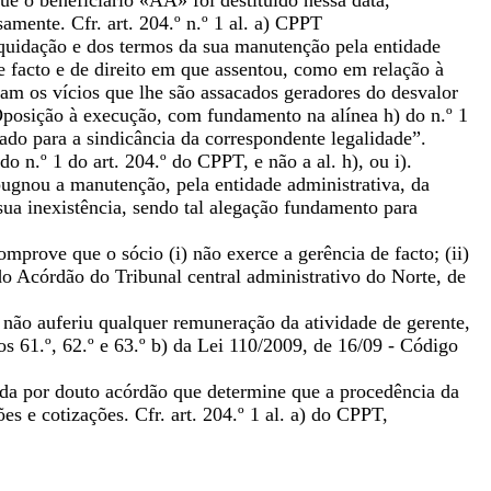
ue o beneficiário «AA» foi destituído nessa data,
amente. Cfr. art. 204.º n.º 1 al. a) CPPT
iquidação e dos termos da sua manutenção pela entidade
e facto e de direito em que assentou, como em relação à
jam os vícios que lhe são assacados geradores do desvalor
 Oposição à execução, com fundamento na alínea h) do n.º 1
ado para a sindicância da correspondente legalidade”.
o n.º 1 do art. 204.º do CPPT, e não a al. h), ou i).
ugnou a manutenção, pela entidade administrativa, da
sua inexistência, sendo tal alegação fundamento para
prove que o sócio (i) não exerce a gerência de facto; (ii)
o Acórdão do Tribunal central administrativo do Norte, de
não auferiu qualquer remuneração da atividade de gerente,
os 61.º, 62.º e 63.º b) da Lei 110/2009, de 16/09 - Código
uída por douto acórdão que determine que a procedência da
s e cotizações. Cfr. art. 204.º 1 al. a) do CPPT,