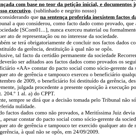
nçada com base no teor da petição inicial, e documentos 
sso executivo
. (sublinhado e negrito nosso)
 considerando que
na sentença proferida inexistem factos 
ibunal a quo considerou, como facto dado como provado, que 
sociedade [SCom01...], nunca exerceu material ou formalment
uer ato de representação ou no interesse da sociedade.
mbém se terá obrigatoriamente de concluir nos factos dados 
stituído da gerência, destituição à qual não se opôs.
lusive, tal facto da certidão permanente da sociedade Recorren
deverão ser aditados aos factos dados como provados os segui
ficiário «AA» constar do pacto social como sócio-gerente da
uer ato de gerência e tampouco exerceu o beneficiário qualque
tembro de 2009, o beneficiário foi destituído da gerência, des
emente, julgada procedente a presente oposição à execução po
t. 204.º 1 al. a) do CPPT.
nte, sempre se dirá que a decisão tomada pelo Tribunal não s
ferida nulidade.
ndo factos dados como não provados, a Meritíssima Juiz devia
, apesar constar do pacto social como sócio-gerente da socie
uer ato de gerência e tampouco ter exercido qualquer ato de 
 gerência, à qual não se opôs, em 24/09/2009.