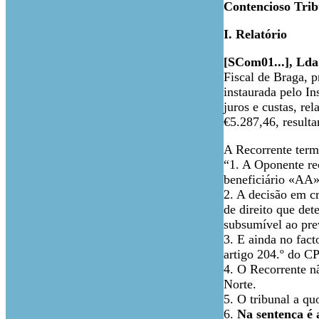
Contencioso Trib
I. Relatório
[SCom01...], Lda
Fiscal de Braga, pr
instaurada pelo In
juros e custas, r
€5.287,46, resulta
A Recorrente term
“1. A Oponente re
beneficiário «AA»
2. A decisão em cr
de direito que de
subsumível ao prev
3. E ainda no fact
artigo 204.º do C
4. O Recorrente n
Norte.
5. O tribunal a qu
6.
Na sentença é 