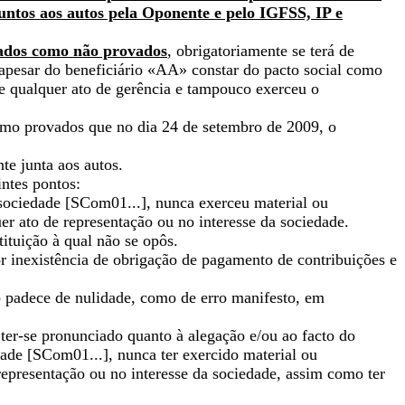
juntos aos autos pela Oponente e pelo IGFSS, IP e
dados como não provados
, obrigatoriamente se terá de
apesar do beneficiário «AA» constar do pacto social como
e qualquer ato de gerência e tampouco exerceu o
como provados que no dia 24 de setembro de 2009, o
te junta aos autos.
ntes pontos:
 sociedade [SCom01...], nunca exerceu material ou
r ato de representação ou no interesse da sociedade.
tituição à qual não se opôs.
r inexistência de obrigação de pagamento de contribuições e
ó padece de nulidade, como de erro manifesto, em
 ter-se pronunciado quanto à alegação e/ou ao facto do
dade [SCom01...], nunca ter exercido material ou
representação ou no interesse da sociedade, assim como ter