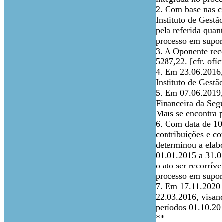
2. Com base nas c
Instituto de Gestão
pela referida quan
processo em supor
3. A Oponente receb
5287,22. [cfr. ofí
4. Em 23.06.2016, 
Instituto de Gestã
5. Em 07.06.2019, 
Financeira da Segu
Mais se encontra 
6. Com data de 10
contribuições e c
determinou a elab
01.01.2015 a 31.0
o ato ser recorrív
processo em supor
7. Em 17.11.2020 
22.03.2016, visan
períodos 01.10.20
**