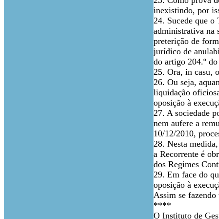
23. Como prova doc
inexistindo, por i
24. Sucede que o 
administrativa na 
preterição de for
jurídico de anula
do artigo 204.º do
25. Ora, in casu, 
26. Ou seja, aqua
liquidação oficios
oposição à execuç
27. A sociedade po
nem aufere a remu
10/12/2010, proc
28. Nesta medida,
a Recorrente é obr
dos Regimes Contr
29. Em face do qu
oposição à execuçã
Assim se fazendo
****
O Instituto de Ges