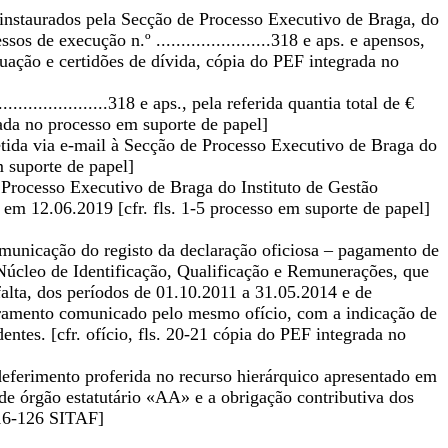
 instaurados pela Secção de Processo Executivo de Braga, do
 de execução n.º .......................318 e aps. e apensos,
tuação e certidões de dívida, cópia do PEF integrada no
................318 e aps., pela referida quantia total de €
rada no processo em suporte de papel]
etida via e-mail à Secção de Processo Executivo de Braga do
m suporte de papel]
 Processo Executivo de Braga do Instituto de Gestão
a em 12.06.2019 [cfr. fls. 1-5 processo em suporte de papel]
municação do registo da declaração oficiosa – pagamento de
 Núcleo de Identificação, Qualificação e Remunerações, que
alta, dos períodos de 01.10.2011 a 31.05.2014 e de
uramento comunicado pelo mesmo ofício, com a indicação de
ntes. [cfr. ofício, fls. 20-21 cópia do PEF integrada no
eferimento proferida no recurso hierárquico apresentado em
e órgão estatutário «AA» e a obrigação contributiva dos
116-126 SITAF]