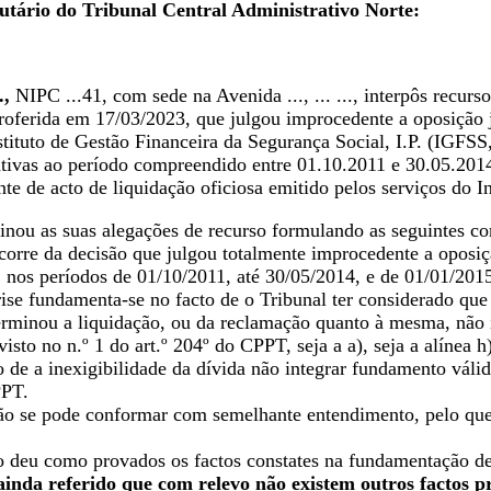
utário do Tribunal Central Administrativo Norte:
.,
NIPC ...41, com sede na Avenida ..., ... ..., interpôs recurs
oferida em 17/03/2023, que julgou improcedente a oposição judici
stituto de Gestão Financeira da Segurança Social, I.P. (IGFSS,
elativas ao período compreendido entre 01.10.2011 e 30.05.201
nte de acto de liquidação oficiosa emitido pelos serviços do In
inou as suas alegações de recurso formulando as seguintes co
corre da decisão que julgou totalmente improcedente a oposi
 nos períodos de 01/10/2011, até 30/05/2014, e de 01/01/201
ise fundamenta-se no facto de o Tribunal ter considerado que 
terminou a liquidação, ou da reclamação quanto à mesma, não
isto no n.º 1 do art.º 204º do CPPT, seja a a), seja a alínea h)
o de a inexigibilidade da dívida não integrar fundamento válid
PPT.
ão se pode conformar com semelhante entendimento, pelo que 
o deu como provados os factos constates na fundamentação de 
ainda referido que com relevo não existem outros factos 