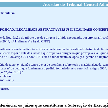
Acórdão do Tribunal Central Admi
 Tributário
POSIÇÃO, ILEGALIDADE ABSTRACTA VERSUS ILEGALIDADE CONCRET
de da liquidação do tributo que deu origem à dívida exequenda, por erro na aplicaçã
go 204.º, n.º 1, alíneas a) e h), do CPPT].
ensifica a causa de pedir não se integra na denominada ilegalidade abstracta da liqu
de lei em vigor à data dos factos a que respeita a obrigação que preveja a sua liqui
a) do n.º 1 do artigo 204.º do CPPT], não é fundamento de oposição, gerando a impr
éria de facto, o juiz não tem o dever de pronúncia sobre toda a matéria alegada, te
causas) de pedir que fundamenta o pedido formulado pelo autor [cfr. artigos 596.º, n
, n.º 2, do CPPT].*
 relatora
Proc. Civil)
curso.
erência, os juízes que constituem a Subsecção de Execuç