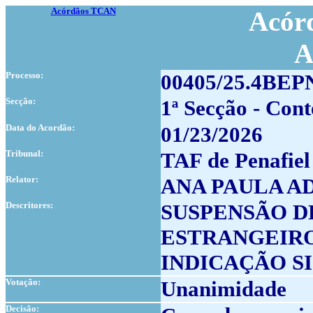
Acórdãos TCAN
Acórd
A
Processo:
00405/25.4BEP
Secção:
1ª Secção - Con
Data do Acordão:
01/23/2026
Tribunal:
TAF de Penafiel
Relator:
ANA PAULA A
Descritores:
SUSPENSÃO D
ESTRANGEIR
INDICAÇÃO SI
Votação:
Unanimidade
Decisão: