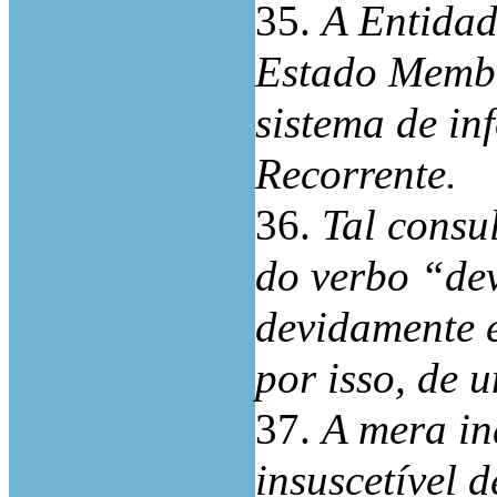
35.
A Entidad
Estado Membr
sistema de in
Recorrente.
36.
Tal consu
do verbo “de
devidamente e
por isso, de 
37.
A mera ind
insuscetível d