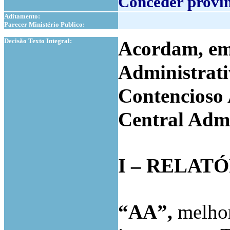
Conceder provim
Aditamento:
Parecer Ministério Publico:
1
Decisão Texto Integral:
Acordam, em
Administrat
Contencioso 
Central Admi
I – RELAT
“AA”,
melhor