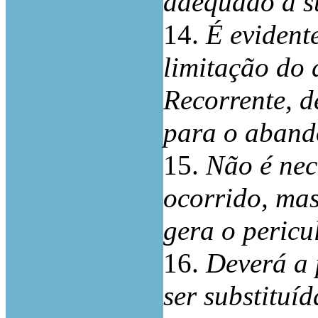
adequado à su
14.
É evident
limitação do 
Recorrente, d
para o aband
15.
Não é nec
ocorrido, ma
gera o pericu
16.
Deverá a 
ser substituí