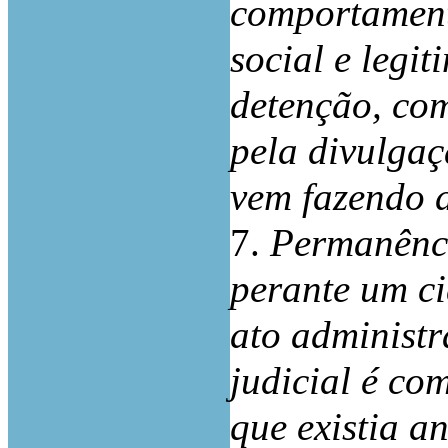
comportament
social e legi
detenção, co
pela divulga
vem fazendo d
7.
Permanênci
perante um ci
ato administr
judicial é co
que existia an