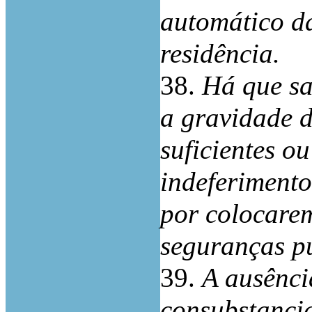
automático d
residência.
38.
Há que sa
a gravidade d
suficientes o
indeferimento
por colocare
seguranças pú
39.
A ausênci
consubstanci