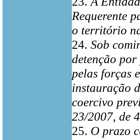
23.
A Entidad
Requerente p
o território 
24.
Sob comin
detenção por
pelas forças 
instauração 
coercivo previ
23/2007, de 
25.
O prazo co