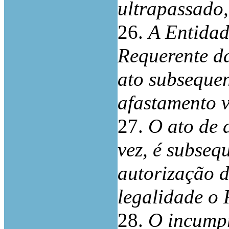
ultrapassado,
26.
A Entidad
Requerente d
ato subseque
afastamento v
27.
O ato de 
vez, é subseq
autorização d
legalidade o
28.
O incumpr