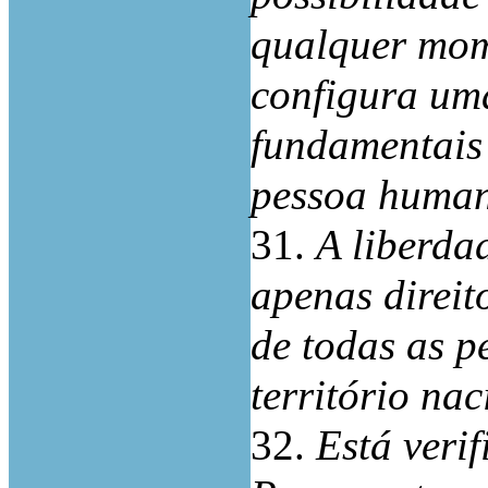
qualquer mome
configura uma
fundamentais
pessoa huma
31.
A liberda
apenas direit
de todas as p
território nac
32.
Está veri