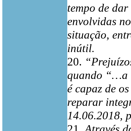
tempo de dar 
envolvidas no
situação, ent
inútil.
20.
“Prejuízo
quando “…a r
é capaz de os
reparar inte
14.06.2018, p
21.
Através d