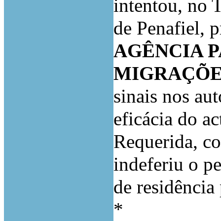
intentou, no 
de Penafiel, p
AGÊNCIA P
MIGRAÇÕES 
sinais nos au
eficácia do ac
Requerida, co
indeferiu o p
de residência
*