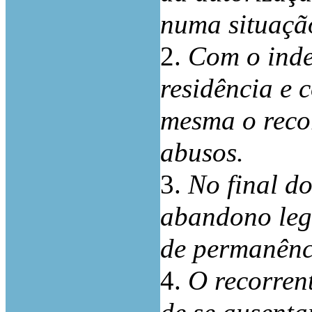
numa situação
2.
Com o inde
residência e 
mesma o recor
abusos.
3.
No final d
abandono leg
de permanênci
4.
O recorren