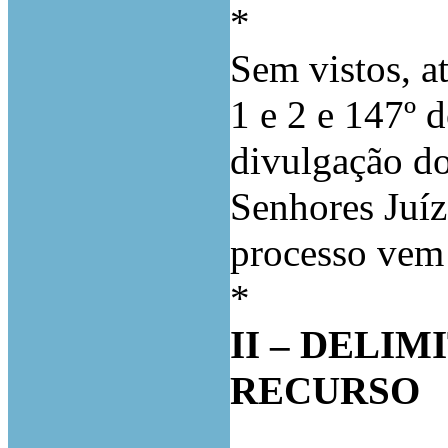
*
Sem vistos, at
1 e 2 e 147º
divulgação do
Senhores Juí
processo vem
*
II –
DELIM
RECURSO