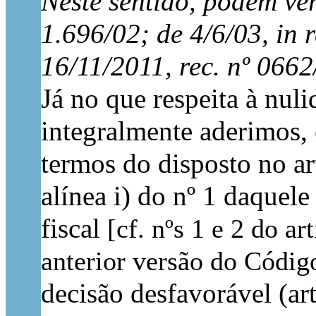
Neste sentido, podem ver
1.696/02; de 4/6/03, in r
16/11/2011, rec. nº 0662
Já no que respeita à nul
integralmente aderimos,
termos do disposto no a
alínea i) do nº 1 daquel
fiscal
[cf. nºs 1 e 2 do a
anterior versão do Códig
decisão desfavorável (a