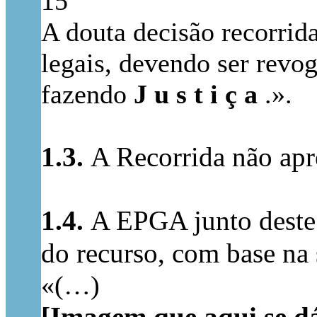
15º
A douta decisão recorrida
legais, devendo ser revog
fazendo
J u s t i ç a
.».
1.3.
A Recorrida não apr
1.4.
A EPGA junto deste 
do recurso, com base na 
«(…)