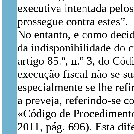
executiva intentada pelo
prossegue contra estes
”.
No entanto, e como deci
da indisponibilidade do c
artigo 85.º, n.º 3, do Có
execução fiscal não se su
especialmente se lhe refi
a preveja, referindo-se
«Código de Procedimento
2011, pág. 696). Esta di