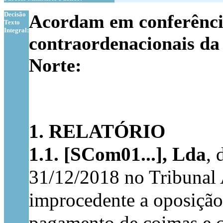
1
Decisão
Acordam em conferência 
Texto
Integral:
contraordenacionais da
Norte:
1. RELATÓRIO
1.1.
[SCom01...], Lda
, 
31/12/2018 no Tribunal A
improcedente a oposição 