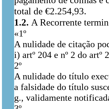
pagamento de coimas e c
total de €2.254,93.
1.2.
A Recorrente termin
«1º
A nulidade de citação pod
i) artº 204 e nº 2 do art
2º
A nulidade do título exec
a falsidade do título sus
g., validamente notificad
3º