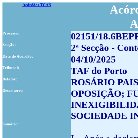
Acórdãos TCAN
Acórd
A
Processo:
02151/18.6BEP
Secção:
2ª Secção - Cont
Data do Acordão:
04/10/2025
Tribunal:
TAF do Porto
Relator:
ROSÁRIO PAI
Descritores:
OPOSIÇÃO; F
INEXIGIBILID
SOCIEDADE I
Sumário: