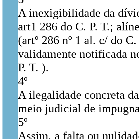
A inexigibilidade da dív
art1 286 do C. P. T.; alín
(artº 286 nº 1 al. c/ do C.
validamente notificada no 
P. T. ).
4º
A ilegalidade concreta d
meio judicial de impugnaç
5º
Assim, a falta ou nulidad