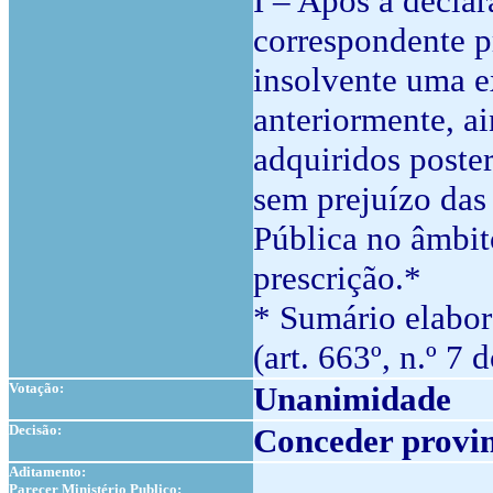
I – Após a decla
correspondente p
insolvente uma e
anteriormente, a
adquiridos poste
sem prejuízo das
Pública no âmbit
prescrição.*
* Sumário elabor
(art. 663º, n.º 7 
Votação:
Unanimidade
Decisão:
Conceder provim
Aditamento:
Parecer Ministério Publico: