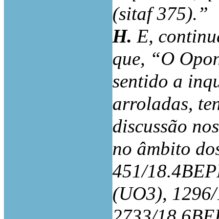
(sitaf 375).”
H.
E, continu
que, “O Opon
sentido a inq
arroladas, t
discussão nos
no âmbito dos
451/18.4BEP
(UO3), 1296
2733/18.6BE