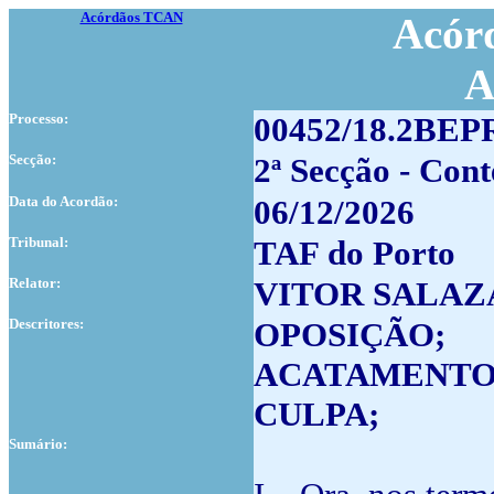
Acórdãos TCAN
Acórd
A
Processo:
00452/18.2BEP
Secção:
2ª Secção - Cont
Data do Acordão:
06/12/2026
Tribunal:
TAF do Porto
Relator:
VITOR SALAZ
Descritores:
OPOSIÇÃO;
ACATAMENTO
CULPA;
Sumário: