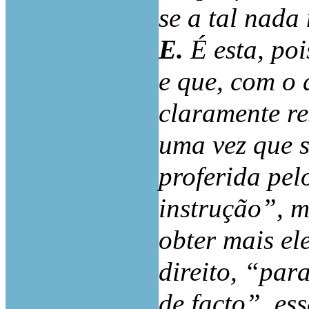
se a tal nada
E.
É esta, po
e que, com o 
claramente re
uma vez que s
proferida pe
instrução”, m
obter mais el
direito, “par
de facto”, es