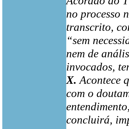
Acórdão do T
no processo 
transcrito, c
“sem necessi
nem de análi
invocados, te
X.
Acontece q
com o doutame
entendimento
concluirá, im