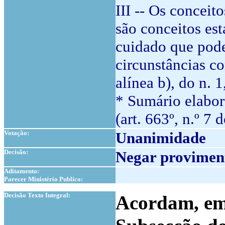
III -- Os conceit
são conceitos es
cuidado que pode
circunstâncias co
alínea b), do n. 
* Sumário elabor
(art. 663º, n.º 7 
Votação:
Unanimidade
Decisão:
Negar proviment
Aditamento:
Parecer Ministério Publico:
1
Decisão Texto Integral:
Acordam, em 