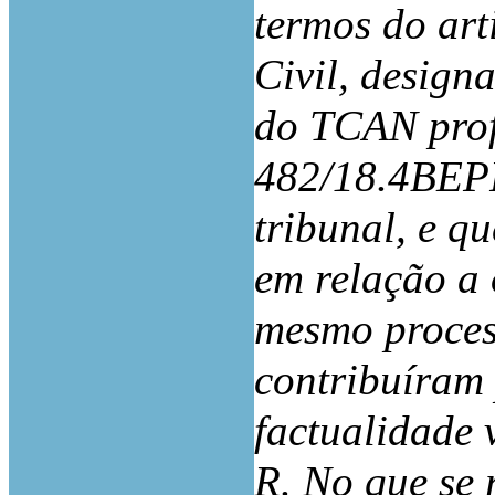
termos do art
Civil, design
do TCAN prof
482/18.4BEPR
tribunal, e q
em relação a 
mesmo process
contribuíram
factualidade 
R. No que se 