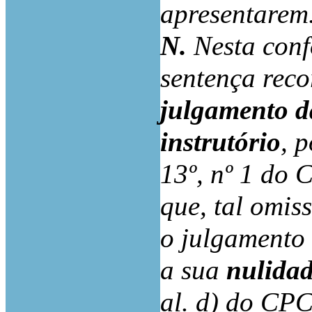
apresentarem
N.
Nesta conf
sentença reco
julgamento da
instrutório
, 
13º, nº 1 do 
que, tal omis
o julgamento 
a sua
nulida
al. d) do CP