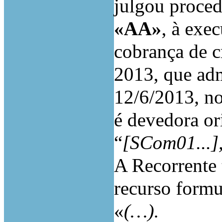
julgou proce
«AA»
, à exec
cobrança de c
2013, que ad
12/6/2013, n
é devedora or
“
[SCom01...],
A Recorrente 
recurso formu
«
(…).