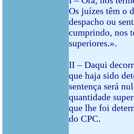
I – Ora, nos term
Os juízes têm o d
despacho ou sent
cumprindo, nos te
superiores.».
II – Daqui decor
que haja sido det
sentença será nu
quantidade super
que lhe foi determ
do CPC.