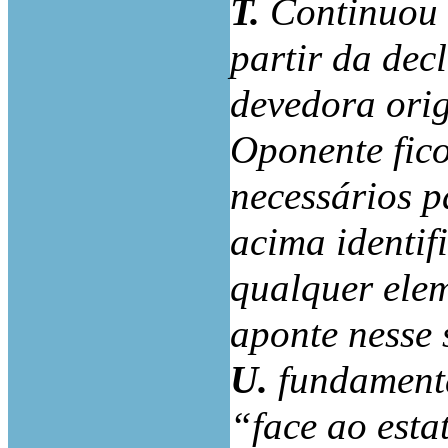
T.
Continuou 
partir da dec
devedora orig
Oponente fic
necessários p
acima identif
qualquer elem
aponte nesse 
U.
fundamenta
“face ao estat