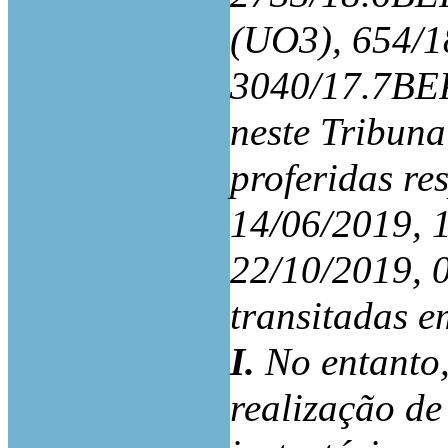
(UO3), 654/
3040/17.7BE
neste Tribuna
proferidas re
14/06/2019, 
22/10/2019, 
transitadas e
I.
No entanto,
realização de