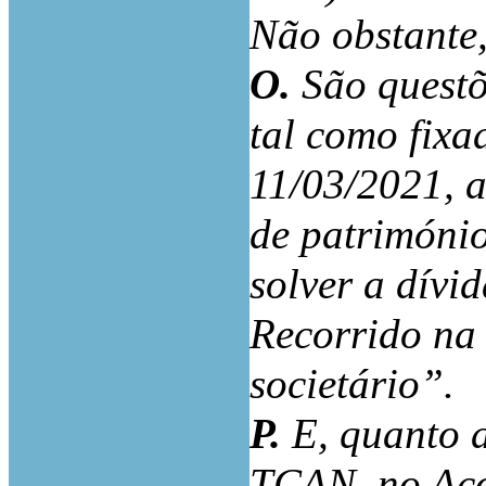
Não obstante,
O.
São questõ
tal como fixa
11/03/2021, a
de património
solver a dívi
Recorrido na
societário”.
P.
E, quanto a
TCAN, no Acó