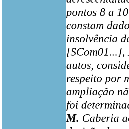
pontos 8 a 10
constam dados
insolvência d
[SCom01...], 
autos, consid
respeito por 
ampliação nã
foi determin
M.
Caberia a