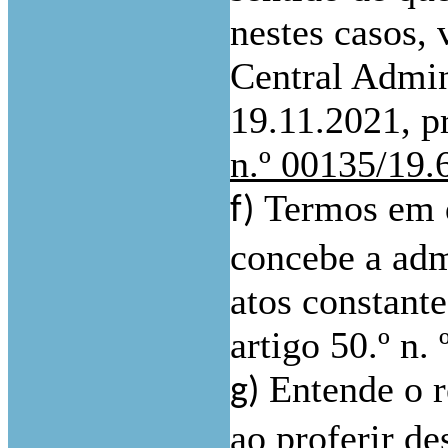
nestes casos,
Central Admin
19.11.2021, p
n.º 00135/19
Termos em q
f)
concebe a adm
atos constant
artigo 50.º n.
Entende o r
g)
ao proferir d