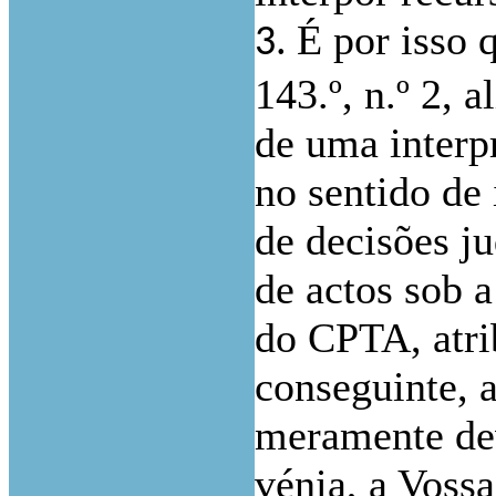
É por isso 
3.
143.º, n.º 2, 
de uma interpr
no sentido de 
de decisões j
de actos sob a
do CPTA, atri
conseguinte, 
meramente dev
vénia, a Vossa