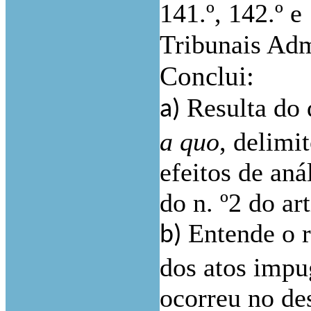
141.º, 142.º 
Tribunais Ad
Conclui:
Resulta do 
a)
a quo
, delimi
efeitos de aná
do n. º2 do ar
Entende o r
b)
dos atos impu
ocorreu no de