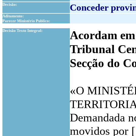
Decisão:
Conceder provim
Aditamento:
Parecer Ministério Publico:
1
Decisão Texto Integral:
Acordam em c
Tribunal Cen
Secção do Co
«
O MINISTÉ
TERRITORIAL
Demandada nos
movidos por [