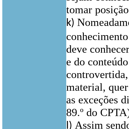
tomar posição
Nomeadamen
k)
conhecimento o
deve conhecer
e do conteúdo
controvertida,
material, que
as exceções dil
89.º do CPTA)
Assim sendo
l)