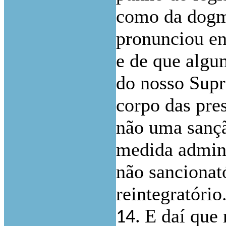
como da dogmá
pronunciou ent
e de que algu
do nosso Supr
corpo das pre
não uma sançã
medida admini
não sancionató
reintegratório
E daí que
14.