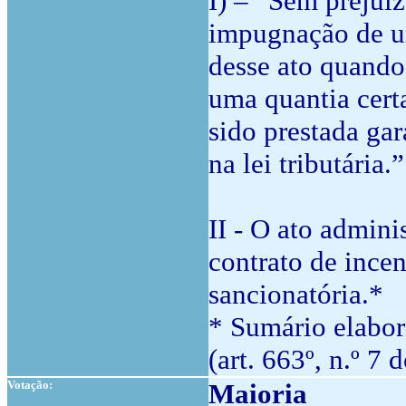
I) – “Sem prejuíz
impugnação de um
desse ato quando
uma quantia certa
sido prestada gar
na lei tributária.
II - O ato admin
contrato de incen
sancionatória.*
* Sumário elabor
(art. 663º, n.º 7 
Votação:
Maioria