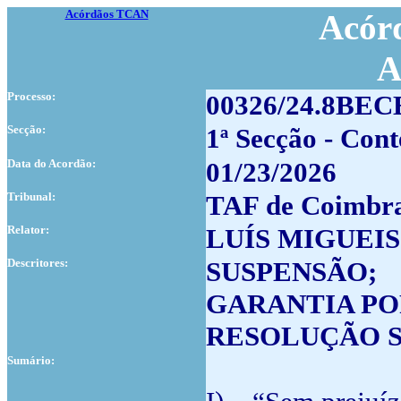
Acórdãos TCAN
Acórd
A
Processo:
00326/24.8BE
Secção:
1ª Secção - Con
Data do Acordão:
01/23/2026
Tribunal:
TAF de Coimbr
Relator:
LUÍS MIGUEI
Descritores:
SUSPENSÃO;
GARANTIA PO
RESOLUÇÃO S
Sumário: