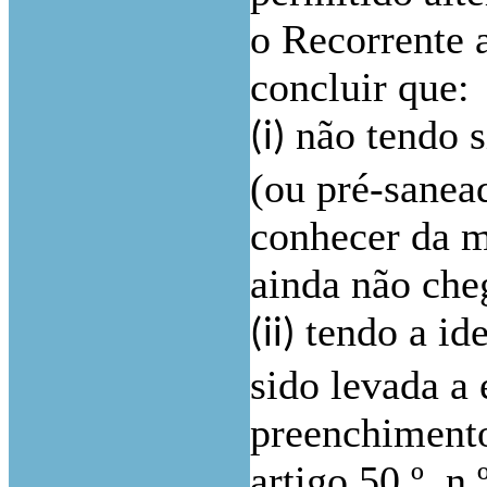
o Recorrente 
concluir que:
não tendo 
(i)
(ou pré-sanead
conhecer da m
ainda não ch
tendo a id
(ii)
sido levada a 
preenchimento
artigo 50.º, n