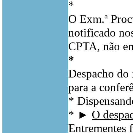
*
O Exm.ª Proc
notificado nos
CPTA, não em
*
Despacho do r
para a conferê
*
Dispensando
*
►
O despa
Entrementes 