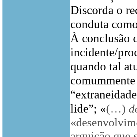
Discorda o re
conduta como
À conclusão d
incidente/pr
quando tal at
comummente u
“extraneidad
lide”; «
(…)
d
«desenvolvim
arguição que
s