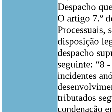
Despacho que 
O artigo 7.º 
Processuais, s
disposição le
despacho supr
seguinte: “
8 
incidentes an
desenvolvimen
tributados se
condenação e