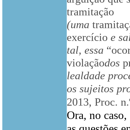
tramitação
(uma
tramita
exercício
e sa
tal, essa
“ocor
violação
dos
p
lealdade proc
os sujeitos pr
2013, Proc. 
Ora, no caso,
as questões e