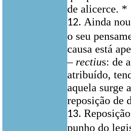
de alicerce. *
Ainda nou
12.
o seu pensame
causa está ap
–
rectiu
s: de 
atribuído, ten
aquela surge
reposição de d
Reposição
13.
punho do legi