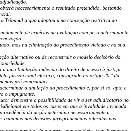
 adjudicação.
e obterá necessariamente o resultado pretendido, bastando
ncial.
o Tribunal a quo adoptou uma concepção restritiva do
gnadamente de critérios de avaliação com peso determinante
 renovação.
ultado, mas na eliminação do procedimento viciado e na sua
ação alternativo ou de reconstruir o modelo decisório da
cionariedade.
tui uma limitação indevida do direito de acesso à justiça.
ela jurisdicional efectiva, consagrado no artigo 20.º da
entos pré-contratuais.
 determinar a anulação do procedimento é, por si só, apta a
ara o impugnante.
utor demonstre a possibilidade de vir a ser adjudicatário no
risdicional em todos os casos em que a invalidade invocada
a procedência da acção determina necessariamente a
 tribunais nas decisões jurisprudenciais referidas nas
so pré-contratual de natureza impugnatória, transformando-