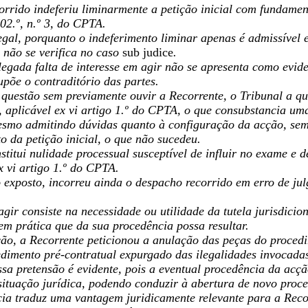
rrido indeferiu liminarmente a petição inicial com fundament
02.º, n.º 3, do CPTA.
legal, porquanto o indeferimento liminar apenas é admissível e
 não se verifica no caso
sub judice
.
legada falta de interesse em agir não se apresenta como evid
upõe o contraditório das partes.
 questão sem previamente ouvir a Recorrente, o Tribunal a qu
, aplicável ex vi artigo 1.º do CPTA, o que consubstancia um
esmo admitindo dúvidas quanto à configuração da acção, sem
o da petição inicial, o que não sucedeu.
stitui nulidade processual susceptível de influir no exame e 
x vi artigo 1.º do CPTA.
 exposto, incorreu ainda o despacho recorrido em erro de jul
agir consiste na necessidade ou utilidade da tutela jurisdici
em prática que da sua procedência possa resultar.
ão, a Recorrente peticionou a anulação das peças do proced
edimento pré-contratual expurgado das ilegalidades invocada
ssa pretensão é evidente, pois a eventual procedência da acç
 situação jurídica, podendo conduzir à abertura de novo proc
cia traduz uma vantagem juridicamente relevante para a Recor