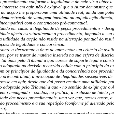
o procedimento conforme à legalidade e de nele vir a obter a
e interesse em agir, não é exigível que o Autor demonstre qu
 da acção lhe proporcione uma utilidade real, ainda que pote
 demonstração de vantagem imediata ou adjudicação directa, 
 incompatível com o contencioso pré-contratual.
stando em causa a ilegalidade de peças procedimentais - desi
alidade afecta estruturalmente o procedimento, impondo a sua
a utilidade da acção não reside na alteração pontual do res
ições de legalidade e concorrência.
obre a Recorrente o ónus de apresentar um critério de avali
te, por se tratar de matéria inserida na sua esfera de discri
 tal ónus pelo Tribunal a quo carece de suporte legal e consti
o adoptada na decisão recorrida colide com o princípio da tut
 os princípios da igualdade e da concorrência nos procedim
 pré-contratual, a invocação de ilegalidades susceptíveis de
eresse em agir, desde que daí possa resultar uma utilidade p
o adoptada pelo Tribunal a quo - no sentido de exigir que o A
ento impugnado - conduz, na prática, à exclusão de tutela ju
idade das peças procedimentais, uma vez que, nesses casos, 
do procedimento e a sua repetição (conforme já alertado pelos
rso).
nto implica, portanto, um esvaziamento material do contencio