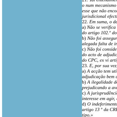
o num mecanismo i
esse que não enco
jurisdicional efect
22.
Em suma, o de
a)
Não se verifica
do artigo 102.º d
b)
Não foi assegur
alegada falta de i
c)
Não foi consid
do acto de adjudic
do CPC, ex vi art
23.
E, por sua vez
a)
A acção tem ut
adjudicação bem c
b)
A ilegalidade 
prejudicando a av
c)
A jurisprudênci
interesse em agir,
d)
O indeferimento
artigo 13 º da CRP
tipo.»