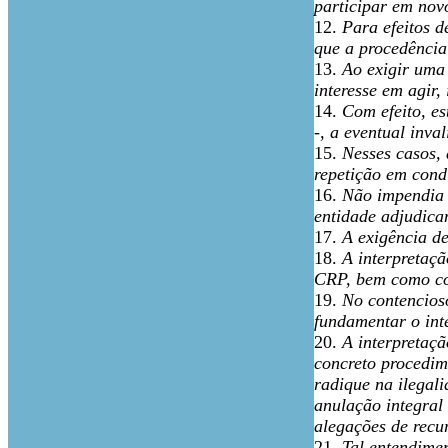
participar em nov
12.
Para efeitos d
que a procedência
13.
Ao exigir uma
interesse em agir,
14.
Com efeito, e
-, a eventual inv
15.
Nesses casos, 
repetição em cond
16.
Não impendia s
entidade adjudican
17.
A exigência de
18.
A interpretaçã
CRP, bem como com
19.
No contencioso
fundamentar o int
20.
A interpretaçã
concreto procedim
radique na ilegal
anulação integral 
alegações de recu
21.
Tal entendime