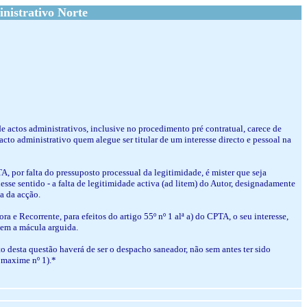
nistrativo Norte
de actos administrativos, inclusive no procedimento pré contratual, carece de
cto administrativo quem alegue ser titular de um interesse directo e pessoal na
TA, por falta do pressuposto processual da legitimidade, é mister que seja
esse sentido - a falta de legitimidade activa (ad litem) do Autor, designadamente
a da acção.
ra e Recorrente, para efeitos do artigo 55º nº 1 alª a) do CPTA, o seu interesse,
sem a mácula arguida.
o desta questão haverá de ser o despacho saneador, não sem antes ter sido
A maxime nº 1).*