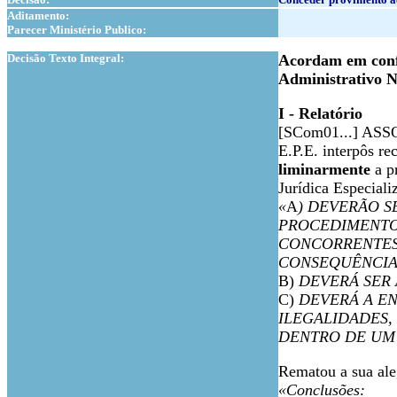
Aditamento:
Parecer Ministério Publico:
1
Decisão Texto Integral:
Acordam em conf
Administrativo N
I - Relatório
[SCom01...] ASS
E.P.E. interpôs re
liminarmente
a p
Jurídica Especial
«
A
) DEVERÃO S
PROCEDIMENTO,
CONCORRENTES
CONSEQUÊNCIA
B)
DEVERÁ SER 
C)
DEVERÁ A E
ILEGALIDADES, N
DENTRO DE UM 
Rematou a sua ale
«Conclusões: