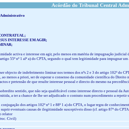
Acórdão do Tribunal Central Admi
 Administrativo
CONTRATUAL;
SUS INTERESSE EM AGIR;
MINAR;
gitimidade activa e interesse em agir, pelo menos em matéria de impugnação judicial 
o artigo 55º nº 1 alª a) do CPTA, segundo o qual tem legitimidade para impugnar um a
al ser objecto de indeferimento liminar nos termos dos nºs 2 e 3 do artigo 102º do CP
, ao menos a priori, ser de esperar o consenso da comunidade científica do Direito n
actos e pretensão de que resulte interesse pessoal e directo do mesmo na precedênci
 sobredito sentido, que não seja qualificável como interesse directo e pessoal da Auto
tida, a ter a chance de lhe ser adjudicado o contrato num procedimento a repetir 
a conjugação dos artigos 102º nº 1 e 88º 1 a) do CPTA, o lugar regra de conheciment
suprir eventuais causas de ilegitimidade susceptíveis disso (cf. artigo 87º do CPT
 relator
Proc. Civil)
o recurso.