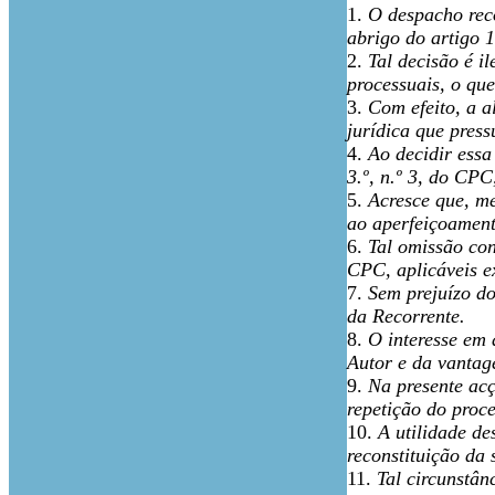
1.
O despacho reco
abrigo do artigo 1
2.
Tal decisão é i
processuais, o que
3.
Com efeito, a a
jurídica que press
4.
Ao decidir essa
3.º, n.º 3, do CPC
5.
Acresce que, m
ao aperfeiçoament
6.
Tal omissão con
CPC, aplicáveis e
7.
Sem prejuízo do
da Recorrente.
8.
O interesse em 
Autor e da vantag
9.
Na presente acç
repetição do proc
10.
A utilidade de
reconstituição da
11.
Tal circunstân