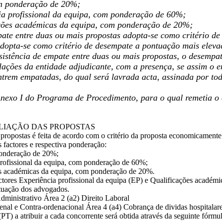
m ponderação de 20%;
ia profissional da equipa, com ponderação de 60%;
ções académicas da equipa, com ponderação de 20%;
te entre duas ou mais propostas adopta-se como critério de
 adopta-se como critério de desempate a pontuação mais elev
istência de empate entre duas ou mais propostas, o desempate
lações da entidade adjudicante, com a presença, se assim o e
ntrem empatadas, do qual será lavrada acta, assinada por tod
Anexo I do Programa de Procedimento, para o qual remetia o
LIAÇÃO DAS PROPOSTAS
propostas é feita de acordo com o critério da proposta economicamente
 factores e respectiva ponderação:
onderação de 20%;
profissional da equipa, com ponderação de 60%;
s académicas da equipa, com ponderação de 20%.
actores Experiência profissional da equipa (EP) e Qualificações académ
ctuação dos advogados.
Administrativo Área 2 (a2) Direito Laboral
Penal e Contra-ordenacional Área 4 (a4) Cobrança de dividas hospitalar
(PT) a atribuir a cada concorrente será obtida através da seguinte fór