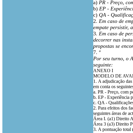
a)
PR - Preço, co
b)
EP - Experiênc
c)
QA - Qualifica
2.
Em caso de empa
empate persistir,
3.
Em caso de pers
decorrer nas insta
propostas se enco
7.
º
Por seu turno, o 
seguinte:
ANEXO I
MODELO DE AVA
1.
A adjudicação das 
em conta os seguintes
a.
PR - Preço, com p
b.
EP - Experiência 
c.
QA - Qualificaçõe
2.
Para efeitos dos f
seguintes áreas de a
Área I. (a1) Direito 
Área 3 (a3) Direito 
3.
A pontuação total 