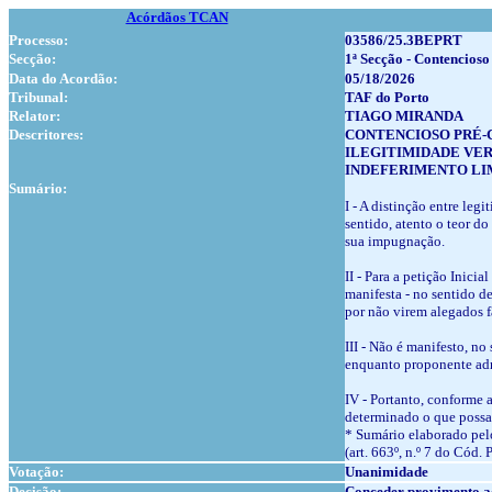
Acórdãos TCAN
Processo:
03586/25.3BEPRT
Secção:
1ª Secção - Contencioso
Data do Acordão:
05/18/2026
Tribunal:
TAF do Porto
Relator:
TIAGO MIRANDA
Descritores:
CONTENCIOSO PRÉ-
ILEGITIMIDADE VER
INDEFERIMENTO LI
Sumário:
I - A distinção entre le
sentido, atento o teor d
sua impugnação.
II - Para a petição Inici
manifesta - no sentido de
por não virem alegados f
III - Não é manifesto, no
enquanto proponente admi
IV - Portanto, conforme 
determinado o que possa 
* Sumário elaborado pelo
(art. 663º, n.º 7 do Cód. 
Votação:
Unanimidade
Decisão:
Conceder provimento a