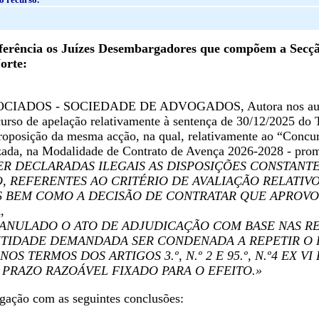
erência os Juízes Desembargadores que compõem a Secção
orte:
OCIADOS - SOCIEDADE DE ADVOGADOS, Autora nos autos à
curso de apelação relativamente à sentença de 30/12/2025 do 
roposição da mesma acção, na qual, relativamente ao “Concur
izada, na Modalidade de Contrato de Avença 2026-2028 - prom
ER DECLARADAS ILEGAIS AS DISPOSIÇÕES CONSTANT
 REFERENTES AO CRITÉRIO DE AVALIAÇÃO RELATIVO
 BEM COMO A DECISÃO DE CONTRATAR QUE APROVO
,
ANULADO O ATO DE ADJUDICAÇÃO COM BASE NAS REF
NTIDADE DEMANDADA SER CONDENADA A REPETIR O
OS TERMOS DOS ARTIGOS 3.º, N.º 2 E 95.º, N.º4 EX VI
PRAZO RAZOÁVEL FIXADO PARA O EFEITO.»
gação com as seguintes conclusões: