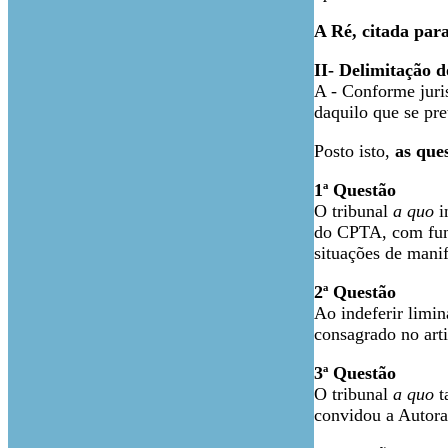
A Ré, citada para
II- Delimitação d
A - Conforme juris
daquilo que se pret
Posto isto,
as que
1ª Questão
O tribunal
a quo
i
do CPTA, com fund
situações de manif
2ª Questão
Ao indeferir limin
consagrado no arti
3ª Questão
O tribunal
a quo
t
convidou a Autora