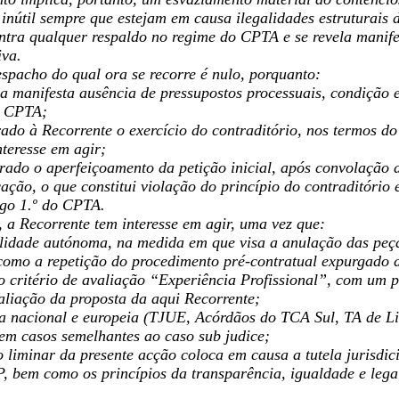
nútil sempre que estejam em causa ilegalidades estruturais 
ntra qualquer respaldo no regime do CPTA e se revela manife
iva.
spacho do qual ora se recorre é nulo, porquanto:
 a manifesta ausência de pressupostos processuais, condição e
o CPTA;
ado à Recorrente o exercício do contraditório, nos termos do
nteresse em agir;
erado o aperfeiçoamento da petição inicial, após convolaçã
ação, o que constitui violação do princípio do contraditório 
igo 1.º do CPTA.
, a Recorrente tem interesse em agir, uma vez que:
ilidade autónoma, na medida em que visa a anulação das peça
omo a repetição do procedimento pré-contratual expurgado d
do critério de avaliação “Experiência Profissional”, com um
aliação da proposta da aqui Recorrente;
a nacional e europeia (TJUE, Acórdãos do TCA Sul, TA de Li
 em casos semelhantes ao caso sub judice;
 liminar da presente acção coloca em causa a tutela jurisdici
, bem como os princípios da transparência, igualdade e legal