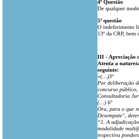
4ª Questão
De qualquer modo
5ª questão
O indeferimento li
13º da CRP, bem c
III - Apreciação 
Atenta a natureza
seguinte:
«(…)3º
Por deliberação d
concurso público, 
Consultadoria Jur
(…) 6º
Ora, para o que r
Desempate", deter
“1. A adjudicação
modalidade multifa
respectiva ponder