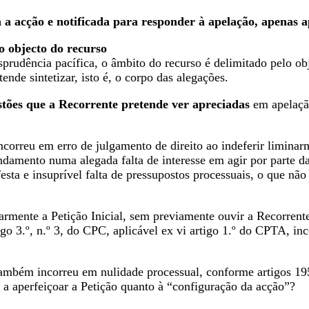
 a acção e notificada para responder à apelação, apenas a
o objecto do recurso
prudência pacífica, o âmbito do recurso é delimitado pelo ob
ende sintetizar, isto é, o corpo das alegações.
stões que a Recorrente pretende ver apreciadas
em apelaçã
ncorreu em erro de julgamento de direito ao indeferir liminarm
amento numa alegada falta de interesse em agir por parte da
esta e insuprível falta de pressupostos processuais, o que não
armente a Petição Inicial, sem previamente ouvir a Recorrent
go 3.º, n.º 3, do CPC, aplicável ex vi artigo 1.º do CPTA, i
ambém incorreu em nulidade processual, conforme artigos 1
 a aperfeiçoar a Petição quanto à “configuração da acção”?