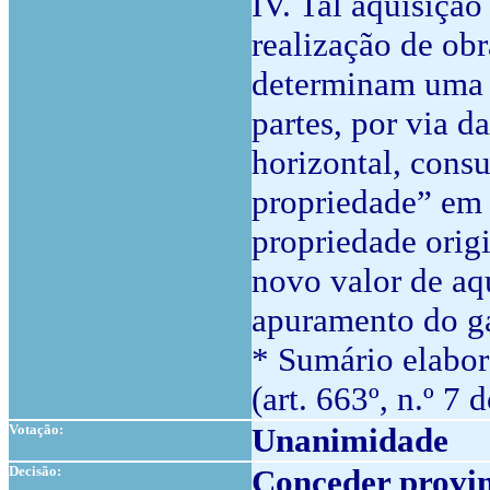
IV. Tal aquisição
realização de ob
determinam uma a
partes, por via d
horizontal, cons
propriedade” em 
propriedade orig
novo valor de aq
apuramento do ga
* Sumário elabor
(art. 663º, n.º 7 
Votação:
Unanimidade
Decisão:
Conceder provim