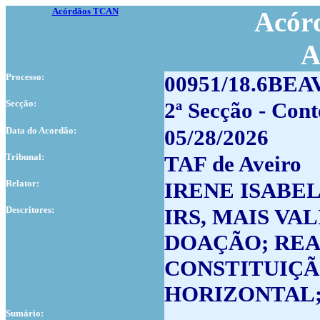
Acórdãos TCAN
Acórd
A
Processo:
00951/18.6BEA
Secção:
2ª Secção - Cont
Data do Acordão:
05/28/2026
Tribunal:
TAF de Aveiro
Relator:
IRENE ISABE
Descritores:
IRS, MAIS VAL
DOAÇÃO; REA
CONSTITUIÇÃ
HORIZONTAL;
Sumário: