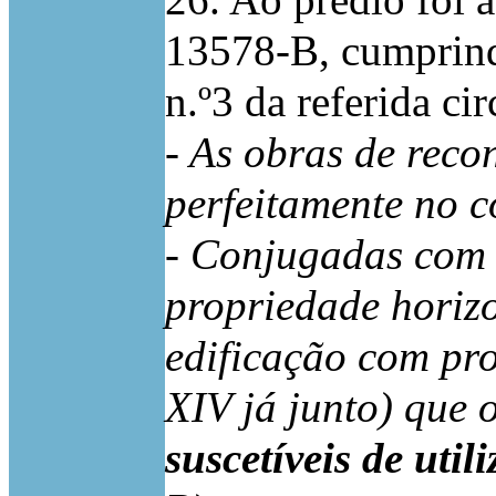
26. Ao prédio foi a
13578-B, cumprindo
n.º3 da referida cir
- As obras de reco
perfeitamente no c
- Conjugadas com 
propriedade horizo
edificação com p
XIV já junto) que
suscetíveis de uti