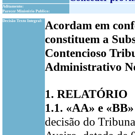
Aditamento:
Parecer Ministério Publico:
1
Decisão Texto Integral:
Acordam em confer
constituem a Sub
Contencioso Tribu
Administrativo N
1. RELATÓRIO
1.1. «AA» e «BB
decisão do Tribuna