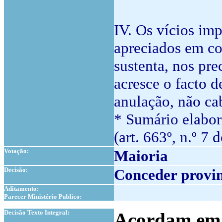
IV. Os vícios imp
apreciados em c
sustenta, nos pre
acresce o facto d
anulação, não cab
* Sumário elabor
(art. 663º, n.º 7 
Votação:
Maioria
Decisão:
Conceder provim
Aditamento:
Parecer Ministério Publico:
1
Decisão Texto Integral:
Acordam em c