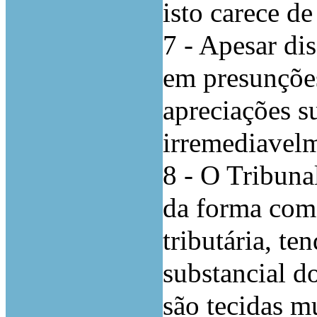
isto carece d
7 - Apesar di
em presunçõe
apreciações s
irremediavelm
8 - O Tribuna
da forma como
tributária, t
substancial d
são tecidas mú