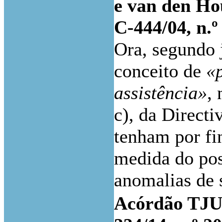
e van den Ho
C-444/04, n.º
Ora, segundo
conceito de
«p
assistência»
, 
c), da Directi
tenham por fin
medida do pos
anomalias de
Acórdão TJUE