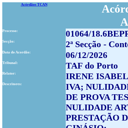
Acórdãos TCAN
Acórd
A
Processo:
01064/18.6BEP
Secção:
2ª Secção - Cont
Data do Acordão:
06/12/2026
Tribunal:
TAF do Porto
Relator:
IRENE ISABE
Descritores:
IVA; NULIDA
DE PROVA TE
NULIDADE ARTI
PRESTAÇÃO D
GINÁSIO;