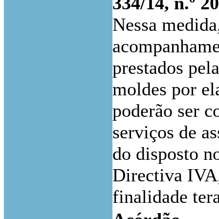
334/14, n.º 20
Nessa medida,
acompanhament
prestados pel
moldes por ela
poderão ser c
serviços de as
do disposto no
Directiva IVA,
finalidade te