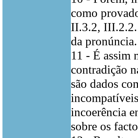
como provado 
II.3.2, III.2.2
da pronúncia.
11 - É assim 
contradição n
são dados co
incompatíveis 
incoerência e
sobre os facto