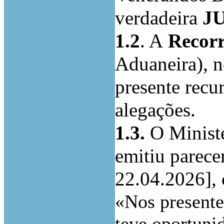
verdadeira
J
1.2
. A
Recorr
Aduaneira), n
presente recu
alegações.
1.3.
O Ministé
emitiu parece
22.04.2026], 
«Nos presentes
teve oportuni