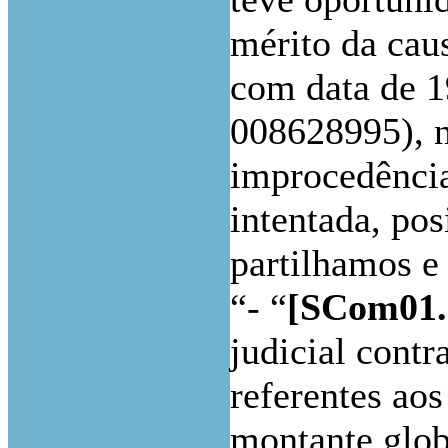
mérito da cau
com data de 1
008628995), n
improcedência
intentada, pos
partilhamos e
“- “
[SCom01.
judicial contr
referentes ao
montante glob